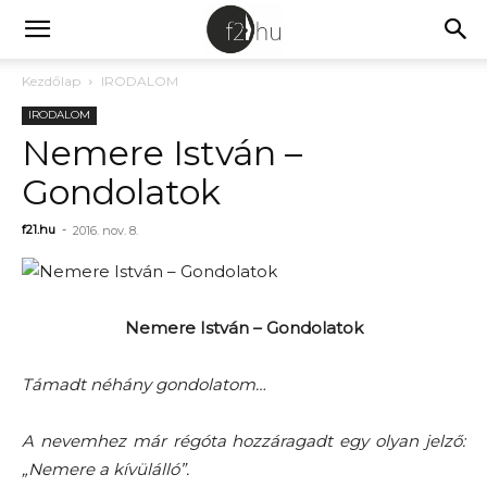
Kezdőlap
IRODALOM
IRODALOM
Nemere István –
Gondolatok
f21.hu
-
2016. nov. 8.
Nemere István – Gondolatok
Támadt néhány gondolatom…
A nevemhez már régóta hozzáragadt egy olyan jelző:
„Nemere a kívülálló”.