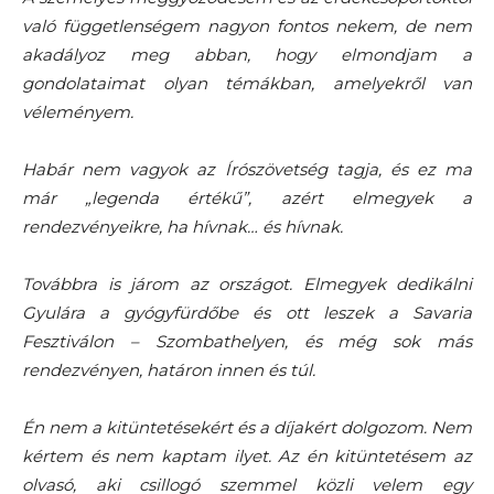
való függetlenségem nagyon fontos nekem, de nem
akadályoz meg abban, hogy elmondjam a
gondolataimat olyan témákban, amelyekről van
véleményem.
Habár nem vagyok az Írószövetség tagja, és ez ma
már „legenda értékű”, azért elmegyek a
rendezvényeikre, ha hívnak… és hívnak.
Továbbra is járom az országot. Elmegyek dedikálni
Gyulára a gyógyfürdőbe és ott leszek a Savaria
Fesztiválon – Szombathelyen, és még sok más
rendezvényen, határon innen és túl.
Én nem a kitüntetésekért és a díjakért dolgozom. Nem
kértem és nem kaptam ilyet. Az én kitüntetésem az
olvasó, aki csillogó szemmel közli velem egy