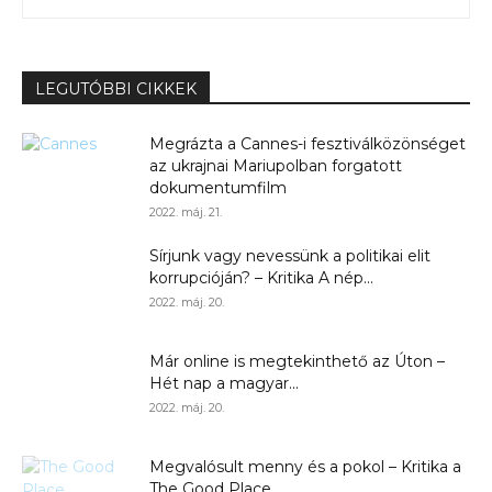
LEGUTÓBBI CIKKEK
Megrázta a Cannes-i fesztiválközönséget
az ukrajnai Mariupolban forgatott
dokumentumfilm
2022. máj. 21.
Sírjunk vagy nevessünk a politikai elit
korrupcióján? – Kritika A nép...
2022. máj. 20.
Már online is megtekinthető az Úton –
Hét nap a magyar...
2022. máj. 20.
Megvalósult menny és a pokol – Kritika a
The Good Place...