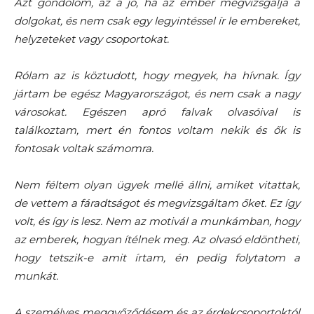
Azt gondolom, az a jó, ha az ember megvizsgálja a
dolgokat, és nem csak egy legyintéssel ír le embereket,
helyzeteket vagy csoportokat.
Rólam az is köztudott, hogy megyek, ha hívnak. Így
jártam be egész Magyarországot, és nem csak a nagy
városokat. Egészen apró falvak olvasóival is
találkoztam, mert én fontos voltam nekik és ők is
fontosak voltak számomra.
Nem féltem olyan ügyek mellé állni, amiket vitattak,
de vettem a fáradtságot és megvizsgáltam őket. Ez így
volt, és így is lesz. Nem az motivál a munkámban, hogy
az emberek, hogyan ítélnek meg. Az olvasó eldöntheti,
hogy tetszik-e amit írtam, én pedig folytatom a
munkát.
A személyes meggyőződésem és az érdekcsoportoktól