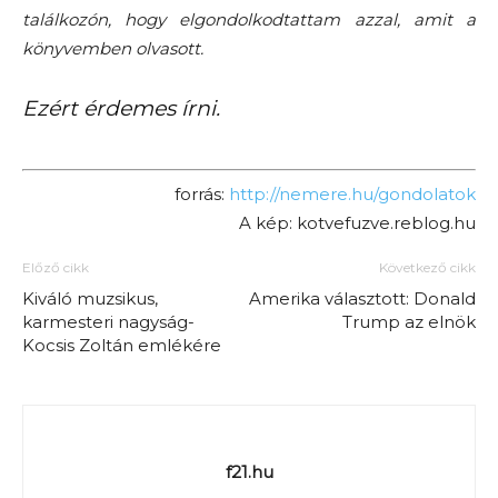
találkozón, hogy elgondolkodtattam azzal, amit a
könyvemben olvasott.
Ezért érdemes írni.
forrás:
http://nemere.hu/gondolatok
A kép: kotvefuzve.reblog.hu
Előző cikk
Következő cikk
Kiváló muzsikus,
Amerika választott: Donald
karmesteri nagyság-
Trump az elnök
Kocsis Zoltán emlékére
f21.hu