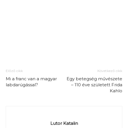
Előző cikk
Következő cikk
Mi a franc van a magyar
Egy betegség művészete
labdarúgással?
– 110 éve született Frida
Kahlo
Lutor Katalin