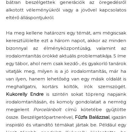
bátran beszélgettek generációk az öregedésről
alkotott véleményükről vagy a jövővel kapcsolatos
eltérő álláspontjukról.
Ha meg kellene határozni egy témát, ami mégiscsak
keresztülölelte ezt a három napot, akkor az minden
bizonnyal az élményközpontúság, valamint az
irodalomtanítás örökké aktuális problematikája. S íme
egy tábor, ahol nem csak kezdő-, és gyakorló tanárok
vitatják meg, milyen is a jó irodalomtanítás, már ha
van ilyen, hanem lehetőség van egy másik oldalát is
meghallgatni, kortárs költők, írók szemszögét.
Kukorelly Endre
is szintén sokat töpreng napjaink
irodalomtanításán, és komoly gondolatait a nemrég
megjelent
Porcelánbolt
című kötetébe gyűjtötte
össze. Beszélgetőpartnerével,
Fűzfa Balázzsal
, igazán
inspiráló és vitaindító témákat jártak be. Például egy