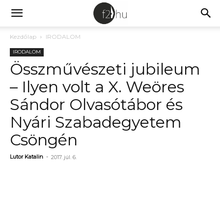
Kezdőlap
IRODALOM
IRODALOM
Összművészeti jubileum
– Ilyen volt a X. Weöres
Sándor Olvasótábor és
Nyári Szabadegyetem
Csöngén
Lutor Katalin
-
2017. júl. 6.