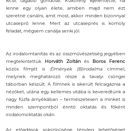
kicsit tágabb gondolat: Kukorelly kijelentette, ha
lenne egy olyan élete, amiben majd nem ezt
szeretné csinálni, amit most, akkor minden bizonnyal
utcaseprő lenne. Mert az utcaseprés is komoly
feladat, mégsem csinálja senki jól.
Az irodalomtanítás és az összművészetiség jegyében
megtekintettük
Horváth Zoltán
és
Boros Ferenc
közös filmjét is
Élmények (B)irodalma
címmel,
melynek meghatározó része a tavalyi csöngei
táborban készült. A filmnek is sikerült felcsigáznia a
nézőket, utána egy kellemes vitába is keveredtünk a
nagy fűzfa árnyékában – természetesen a minket is
minden szempontból érintő oktatás és főként
irodalomoktatás okán.
Az előadások sokszínűsége tényleg lehetőséget