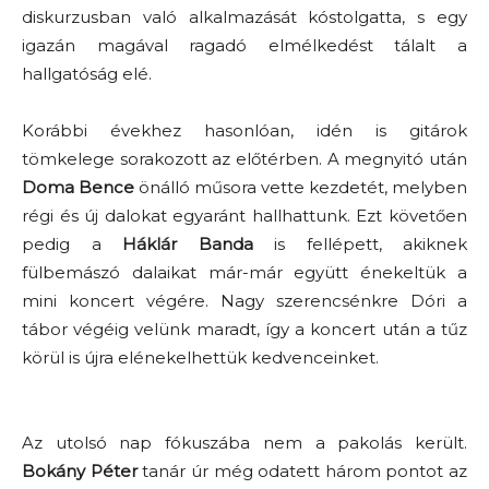
diskurzusban való alkalmazását kóstolgatta, s egy
igazán magával ragadó elmélkedést tálalt a
hallgatóság elé.
Korábbi évekhez hasonlóan, idén is gitárok
tömkelege sorakozott az előtérben. A megnyitó után
Doma Bence
önálló műsora vette kezdetét, melyben
régi és új dalokat egyaránt hallhattunk. Ezt követően
pedig a
Háklár Banda
is fellépett, akiknek
fülbemászó dalaikat már-már együtt énekeltük a
mini koncert végére. Nagy szerencsénkre Dóri a
tábor végéig velünk maradt, így a koncert után a tűz
körül is újra elénekelhettük kedvenceinket.
Az utolsó nap fókuszába nem a pakolás került.
Bokány Péter
tanár úr még odatett három pontot az