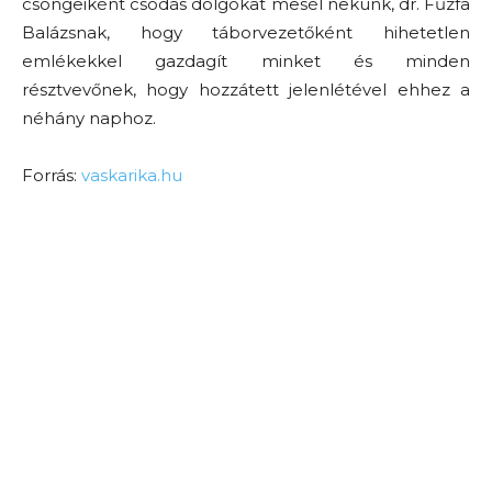
csöngeiként csodás dolgokat mesél nekünk, dr. Fűzfa
Balázsnak, hogy táborvezetőként hihetetlen
emlékekkel gazdagít minket és minden
résztvevőnek, hogy hozzátett jelenlétével ehhez a
néhány naphoz.
Forrás:
vaskarika.hu