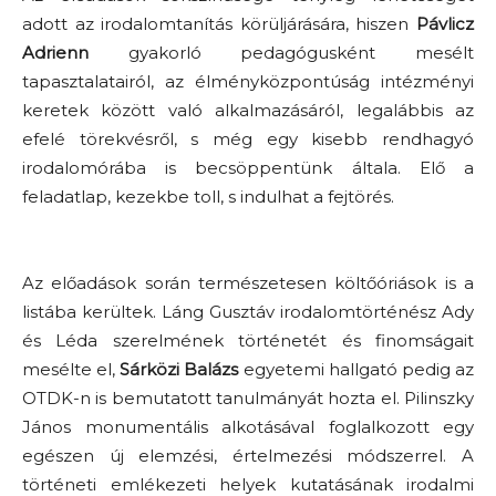
adott az irodalomtanítás körüljárására, hiszen
Pávlicz
Adrienn
gyakorló pedagógusként mesélt
tapasztalatairól, az élményközpontúság intézményi
keretek között való alkalmazásáról, legalábbis az
efelé törekvésről, s még egy kisebb rendhagyó
irodalomórába is becsöppentünk általa. Elő a
feladatlap, kezekbe toll, s indulhat a fejtörés.
Az előadások során természetesen költőóriások is a
listába kerültek. Láng Gusztáv irodalomtörténész Ady
és Léda szerelmének történetét és finomságait
mesélte el,
Sárközi Balázs
egyetemi hallgató pedig az
OTDK-n is bemutatott tanulmányát hozta el. Pilinszky
János monumentális alkotásával foglalkozott egy
egészen új elemzési, értelmezési módszerrel. A
történeti emlékezeti helyek kutatásának irodalmi