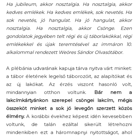
Ha jubileum, akkor nosztalgia. Ha nosztalgia, akkor
kedves emlékek. Ha kedves emlékek, sok nevetés. Ha
sok nevetés, jó hangulat. Ha jó hangulat, akkor
nosztalgia. Ha nosztalgia, akkor Csönge. Ezen
gondolatok jegyében telt régi és új táborlakókkal, régi
emlékekkel és újak teremtésével az immáron 10.
alkalommal rendezett Weöres Sándor Olvasótábor.
A plébánia udvarának kapuja tárva nyitva várt minket:
a tábor életének legelső táborozóit, az alapítókat és
az új lakókat. Az érzés viszont hasonló volt,
mindannyian otthon voltunk.
Bár nem a
lakcímkártyánkon szerepel csöngei lakcím, mégis
összeköt minket a sok jó levegőn szerzett közös
élmény.
A korábbi évekhez képest idén kevesebben
voltunk, de talán ezáltal sikerült létrehozni
mindenkiben ezt a háromnapnyi nyitottságot, ahol