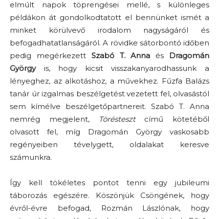
elmúlt napok töprengései mellé, s különleges
példákon át gondolkodtatott el bennünket ismét a
minket körülvevő irodalom nagyságáról és
befogadhatatlanságáról. A rövidke sátorbontó időben
pedig megérkezett
Szabó T. Anna
és
Dragomán
György
is, hogy kicsit visszakanyarodhassunk a
lényeghez, az alkotáshoz, a művekhez. Fűzfa Balázs
tanár úr izgalmas beszélgetést vezetett fel, olvasástól
sem kímélve beszélgetőpartnereit. Szabó T. Anna
nemrég megjelent,
Törésteszt
című kötetéből
olvasott fel, míg Dragomán György vaskosabb
regényeiben tévelygett, oldalakat keresve
számunkra.
Így kell tökéletes pontot tenni egy jubileumi
táborozás egészére. Köszönjük Csöngének, hogy
évről-évre befogad, Rozmán Lászlónak, hogy