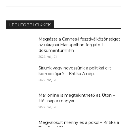
LEGUTÓBBI CIKKEK
Megrázta a Cannes-i fesztiválközönséget
az ukrajnai Mariupolban forgatott
dokumentumfilm
2022. máj. 21.
Sírjunk vagy nevessünk a politikai elit
korrupcióján? – Kritika A nép...
2022. máj. 20.
Már online is megtekinthető az Úton –
Hét nap a magyar...
2022. máj. 20.
Megvalósult menny és a pokol – Kritika a