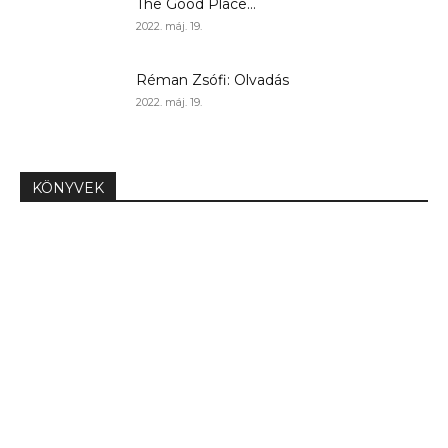
The Good Place...
2022. máj. 19.
Réman Zsófi: Olvadás
2022. máj. 19.
KÖNYVEK