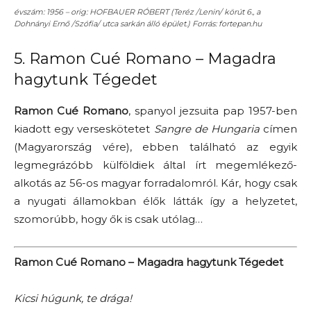
évszám: 1956 – orig: HOFBAUER RÓBERT (Teréz /Lenin/ körút 6., a
Dohnányi Ernő /Szófia/ utca sarkán álló épület.) Forrás: fortepan.hu
5. Ramon Cué Romano – Magadra
hagytunk Tégedet
Ramon Cué Romano
, spanyol jezsuita pap 1957-ben
kiadott egy verseskötetet
Sangre de Hungaria
címen
(Magyarország vére), ebben található az egyik
legmegrázóbb külföldiek által írt megemlékező-
alkotás az 56-os magyar forradalomról. Kár, hogy csak
a nyugati államokban élők látták így a helyzetet,
szomorúbb, hogy ők is csak utólag…
Ramon Cué Romano – Magadra hagytunk Tégedet
Kicsi húgunk, te drága!