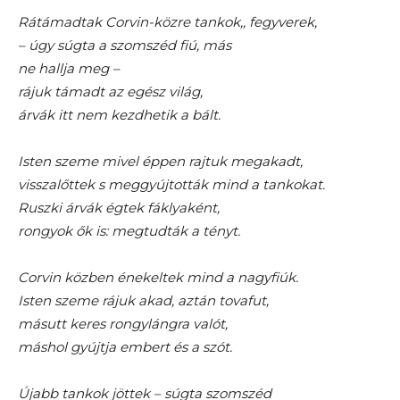
Rátámadtak Corvin-közre tankok,, fegyverek,
– úgy súgta a szomszéd fiú, más
ne hallja meg –
rájuk támadt az egész világ,
árvák itt nem kezdhetik a bált.
Isten szeme mivel éppen rajtuk megakadt,
visszalőttek s meggyújtották mind a tankokat.
Ruszki árvák égtek fáklyaként,
rongyok ők is: megtudták a tényt.
Corvin közben énekeltek mind a nagyfiúk.
Isten szeme rájuk akad, aztán tovafut,
másutt keres rongylángra valót,
máshol gyújtja embert és a szót.
Újabb tankok jöttek – súgta szomszéd