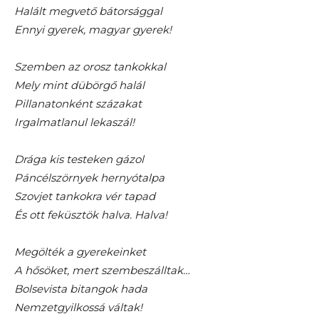
Halált megvető bátorsággal
Ennyi gyerek, magyar gyerek!
Szemben az orosz tankokkal
Mely mint dübörgő halál
Pillanatonként százakat
Irgalmatlanul lekaszál!
Drága kis testeken gázol
Páncélszörnyek hernyótalpa
Szovjet tankokra vér tapad
És ott feküsztök halva. Halva!
Megölték a gyerekeinket
A hősöket, mert szembeszálltak…
Bolsevista bitangok hada
Nemzetgyilkossá váltak!