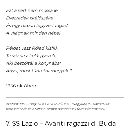
Ezt a vért nem mossa le
Évezredek istélőszéke
És egy napon fegyvert ragad
A világnak minden népe!
Példát vesz Rólad kisfiú,
Te vézna iskolásgyerek,
Aki beszóltál a konyhába:
Anyu, most tüntetni megyek!!!
1956 októbere
évszám: 1956 – orig: HOFBAUER RÓBERT (Nagykörút – Rákóczi út
kereszteződése, a Sztálin-szobor darabolása.) forrás: frotepan.hu
7. SS Lazio – Avanti ragazzi di Buda