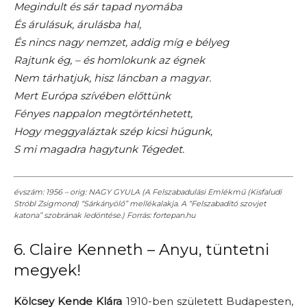
Megindult és sár tapad nyomába
És árulásuk, árulásba hal,
És nincs nagy nemzet, addig míg e bélyeg
Rajtunk ég, – és homlokunk az égnek
Nem tárhatjuk, hisz láncban a magyar.
Mert Európa szívében előttünk
Fényes nappalon megtörténhetett,
Hogy meggyaláztak szép kicsi húgunk,
S mi magadra hagytunk Tégedet.
évszám: 1956 – orig: NAGY GYULA (A Felszabadulási Emlékmű (Kisfaludi
Stróbl Zsigmond) “Sárkányölő” mellékalakja. A “Felszabadító szovjet
katona” szobrának ledöntése.) Forrás: fortepan.hu
6. Claire Kenneth – Anyu, tüntetni
megyek!
Kölcsey Kende Klára
1910-ben született Budapesten,