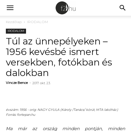
Kezdőlap
IRODALOM
IRODALOM
Túl az ünnepélyeken –
1956 kevésbé ismert
versekben, fotókban és
dalokban
Vincze Bence
-
2017. okt. 23.
évszám: 1956 - orig: NAGY GYULA (Károly /Tanács/ körút, MTA lakóház.)
Forrás: fortepan.hu
Ma már az ország minden pontján, minden