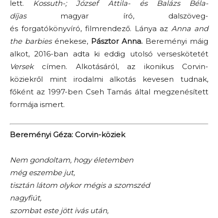
lett.
Kossuth-; József Attila- és Balázs Béla-
díjas
magyar író, dalszöveg-
és forgatókönyvíró, filmrendező. Lánya az
Anna and
the barbies
énekese,
Pásztor Anna.
Bereményi máig
alkot, 2016-ban adta ki eddig utolsó verseskötetét
Versek
címen. Alkotásáról, az ikonikus Corvin-
köziekről mint irodalmi alkotás kevesen tudnak,
főként az 1997-ben Cseh Tamás által megzenésített
formája ismert.
Bereményi Géza: Corvin-köziek
Nem gondoltam, hogy életemben
még eszembe jut,
tisztán látom olykor mégis a szomszéd
nagyfiút,
szombat este jött ivás után,