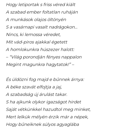
Hogy letiportak s friss véred kiált
A szabad ember foltatlan ruháján
A munkások olajos öltönyén
S a vasárnapi vasalt nadrágokon…
Nincs, ki lemossa véredet,
Mit vád-piros ajakkal égetett
A homlokunkra húszezer halott:
– “Világ porondján fényes nappalon
Megint magunkra hagytatok!” –
És üldözni fog majd e bűnnek árnya:
A béke szavát elfojtja a jaj,
A szabadság új árulást takar.
S ha ajkunk olykor igazságot hirdet
Saját vétkünkkel hazudtol meg minket,
Mert lelkük mélyén érzik már a népek,
Hogy bűneiknek súlyos agyaglába