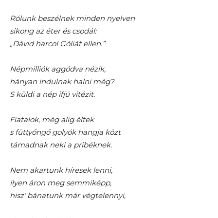
Rólunk beszélnek minden nyelven
sikong az éter és csodál:
„Dávid harcol Góliát ellen.”
Népmilliók aggódva nézik,
hányan indulnak halni még?
S küldi a nép ifjú vitézit.
Fiatalok, még alig éltek
s füttyőngő golyók hangja közt
támadnak neki a pribéknek.
Nem akartunk híresek lenni,
ilyen áron meg semmiképp,
hisz’ bánatunk már végtelennyi,