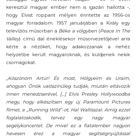
keresztül magyar ember nem is igazán hallotta -,
hogy Elvist roppant mélyen érintette az 1956-os
magyar forradalom. 1957 januárjában a Király egy
televíziós műsorban a
Béke a völgyben
(
Peace In The
Valley
) című dal éneklésekor műsorvezetőjével arra
kérte a nézőket, hogy adakozzanak a nehéz
helyzetbe került magyaroknak, és küldjenek nekik
csomagokat.
„Köszönöm Artúr! És most, Hölgyeim és Uraim,
ahogyan Önök valószínűleg tudják, miután eltávozik
innen menedzserével, […] Elvis Presley Hollywoodba
megy, hogy elkészítsen egy új Paramount Pictures
filmet, a „Running Wild”-ot, Hal Wallisszal. Amíg ezzel
foglalatoskodik, tervez egy nagy magyar
segélykoncertet. De mivel ez a fiatalember nagyon
hevesen érez a magyar segítségnyújtással