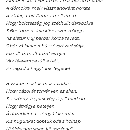
Múltunk őre a Fórum és a Parthenon meredt
A dómokra, mely visszhangként hordta
A vádat, amit Dante emelt érted,
Hogy bölcsesség, jog széthullt darabokra
S Beethoven dala kilencszer zokogja:
Az életünk új barbár korba tévedt.
S bár vállainkon húsz évszázad súlya,
Elárultuk múltunkat és újra
Vak félelembe fúlt a tett,
S magadra hagytunk Tégedet.
Bűvölten néztük mozdulatlan
Hogy gázol át törvényen az ellen,
S a szörnyetegnek végső pillanatban
Hogy étvágya beteljen
Áldozatként a szörnyű lakomára
Kis húgunkat dobtuk oda s holnap
Új áldozatra vajon kit sorolnak?