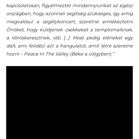
kapcsolatosan, figyelmeztet mindannyiunkat az egész
országban, hogy azonnali segítség szükséges, így amíg
megvalósul a segélykoncert, szeretné emlékeztetni
Önöket, hogy küldjenek csekkeket a templomaiknak,
a Vöröskeresztnek, stb. […] Most pedig elénekel egy
dalt, ami felidézi azt a hangulatot, amit létre szeretne
hozni – Peace In The Valley (Béke a völgyben).”