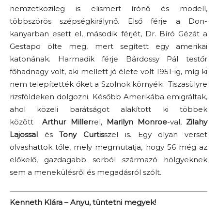
nemzetközileg is elismert írónő és modell,
többszörös szépségkirálynő. Első férje a Don-
kanyarban esett el, második férjét, Dr. Bíró Gézát a
Gestapo ölte meg, mert segített egy amerikai
katonának. Harmadik férje Bárdossy Pál testőr
főhadnagy volt, aki mellett jó élete volt 1951-ig, míg ki
nem telepítették őket a Szolnok környéki Tiszasülyre
rizsföldeken dolgozni. Később Amerikába emigráltak,
ahol közeli barátságot alakított ki többek
között
Arthur Miller
rel,
Marilyn Monroe
-val,
Zilahy
Lajossal
és
Tony Curtis
szel is. Egy olyan verset
olvashattok tőle, mely megmutatja, hogy 56 még az
előkelő, gazdagabb sorból származó hölgyeknek
sem a menekülésről és megadásról szólt.
Kenneth Klára – Anyu, tüntetni megyek!