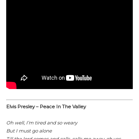
Elvis Presley – Peace In The Valley
Oh well, I’m tired and so weary
But I must go alone
Till the lord comes and calls, calls me away, oh yes