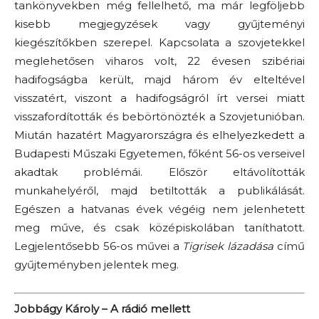
tankönyvekben még fellelhető, ma már legföljebb
kisebb megjegyzések vagy gyűjteményi
kiegészítőkben szerepel. Kapcsolata a szovjetekkel
meglehetősen viharos volt, 22 évesen szibériai
hadifogságba került, majd három év elteltével
visszatért, viszont a hadifogságról írt versei miatt
visszafordították és bebörtönözték a Szovjetunióban.
Miután hazatért Magyarországra és elhelyezkedett a
Budapesti Műszaki Egyetemen, főként 56-os verseivel
akadtak problémái. Először eltávolították
munkahelyéről, majd betiltották a publikálását.
Egészen a hatvanas évek végéig nem jelenhetett
meg műve, és csak középiskolában taníthatott.
Legjelentősebb 56-os művei a
Tigrisek lázadása
című
gyűjteményben jelentek meg.
Jobbágy Károly – A rádió mellett