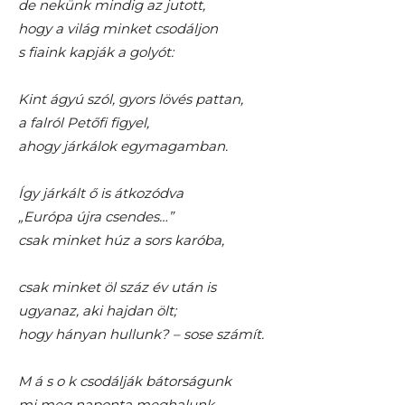
de nekünk mindig az jutott,
hogy a világ minket csodáljon
s fiaink kapják a golyót:
Kint ágyú szól, gyors lövés pattan,
a falról Petőfi figyel,
ahogy járkálok egymagamban.
Így járkált ő is átkozódva
„Európa újra csendes…”
csak minket húz a sors karóba,
csak minket öl száz év után is
ugyanaz, aki hajdan ölt;
hogy hányan hullunk? – sose számít.
M á s o k csodálják bátorságunk
mi meg naponta meghalunk,