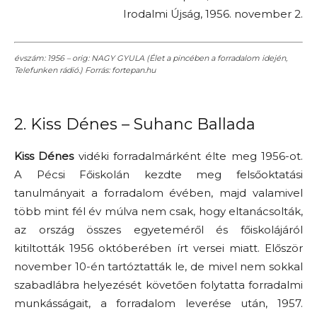
Irodalmi Újság, 1956. november 2.
évszám: 1956 – orig: NAGY GYULA (Élet a pincében a forradalom idején,
Telefunken rádió.) Forrás: fortepan.hu
2. Kiss Dénes – Suhanc Ballada
Kiss Dénes
vidéki forradalmárként élte meg 1956-ot.
A Pécsi Főiskolán kezdte meg felsőoktatási
tanulmányait a forradalom évében, majd valamivel
több mint fél év múlva nem csak, hogy eltanácsolták,
az ország összes egyeteméről és főiskolájáról
kitiltották 1956 októberében írt versei miatt. Először
november 10-én tartóztatták le, de mivel nem sokkal
szabadlábra helyezését követően folytatta forradalmi
munkásságait, a forradalom leverése után, 1957.