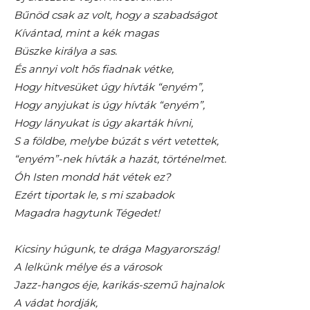
Bűnöd csak az volt, hogy a szabadságot
Kívántad, mint a kék magas
Büszke királya a sas.
És annyi volt hős fiadnak vétke,
Hogy hitvesüket úgy hívták “enyém”,
Hogy anyjukat is úgy hívták “enyém”,
Hogy lányukat is úgy akarták hívni,
S a földbe, melybe búzát s vért vetettek,
“enyém”-nek hívták a hazát, történelmet.
Óh Isten mondd hát vétek ez?
Ezért tiportak le, s mi szabadok
Magadra hagytunk Tégedet!
Kicsiny húgunk, te drága Magyarország!
A lelkünk mélye és a városok
Jazz-hangos éje, karikás-szemű hajnalok
A vádat hordják,