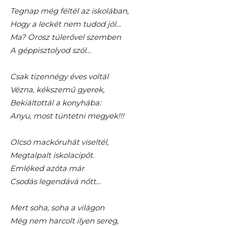
Tegnap még féltél az iskolában,
Hogy a leckét nem tudod jól…
Ma? Orosz túlerővel szemben
A géppisztolyod szól…
Csak tizennégy éves voltál
Vézna, kékszemű gyerek,
Bekiáltottál a konyhába:
Anyu, most tüntetni megyek!!!
Olcsó mackóruhát viseltél,
Megtalpalt iskolacipőt.
Emléked azóta már
Csodás legendává nőtt…
Mert soha, soha a világon
Még nem harcolt ilyen sereg,