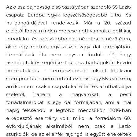
Az olasz bajnokság első osztályában szereplő SS Lazio
csapata Európa egyik legszélsőségesebb ultra- és
huligángárdájával rendelkezik. Már a 20. század
elejétől fogva minden meccsen ott vannak a politikai,
forradalmi és szélsőjobboldali nézetek a nézőtéren,
akár egy molinó, egy zászló vagy dal formájában.
Fennállásuk óta nem egyszer fordult elő, hogy
tisztelegtek és segédkeztek a szabadságukért küzdő
nemzeteknek – természetesen főként lélektani
szempontból -, nem történt ez máshogy 56-ban sem,
amikor nem csak a csapatukat éltették a futballpálya
széléről, hanem a magyarokat, a pesti
forradalmárokat is egy dal formájában, ami a mai
napig felcsendül a legtöbb meccsükön. 2016-ban
elképesztő esemény volt, mikor a forradalom 60.
évfordulójának alkalmából nem csak a Lazio
szurkolók, de az ellenfél rajongói is együtt énekelték