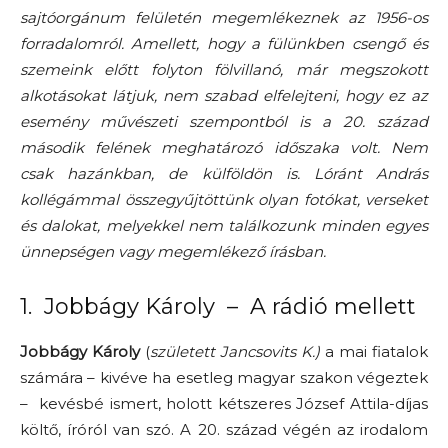
sajtóorgánum felületén megemlékeznek az 1956-os
forradalomról. Amellett, hogy a fülünkben csengő és
szemeink előtt folyton fölvillanó, már megszokott
alkotásokat látjuk, nem szabad elfelejteni, hogy ez az
esemény művészeti szempontból is a 20. század
második felének meghatározó időszaka volt. Nem
csak hazánkban, de külföldön is. Lóránt András
kollégámmal összegyűjtöttünk olyan fotókat, verseket
és dalokat, melyekkel nem találkozunk minden egyes
ünnepségen vagy megemlékező írásban.
1. Jobbágy Károly – A rádió mellett
Jobbágy Károly
(
született Jancsovits K.)
a mai fiatalok
számára – kivéve ha esetleg magyar szakon végeztek
– kevésbé ismert, holott kétszeres József Attila-díjas
költő, íróról van szó. A 20. század végén az irodalom