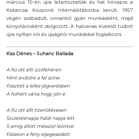
március 10-én újra letartóztatták és hat hónapra a
Kistarcsai Központi Internálótáborba került. 1957
végén szabadult, onnantól gyári munkásként, majd
könyvtárosként dolgozott. A hatvanas évektől tudott
újra nyíltan írói és újságírói munkákkal foglalkozni.
Kiss Dénes – Suhanc Ballada
A fiú ott állt izzófehéren
Mint arcbőre a fal színe
Foszlott a lelke jégverésben
A hóhért várta hogy jön-e
A fiú ott állt tizenötévesen
Születésnapja halál napja lett
S amíg állott mésszel leöntve
Falakon a fény eljegesedett