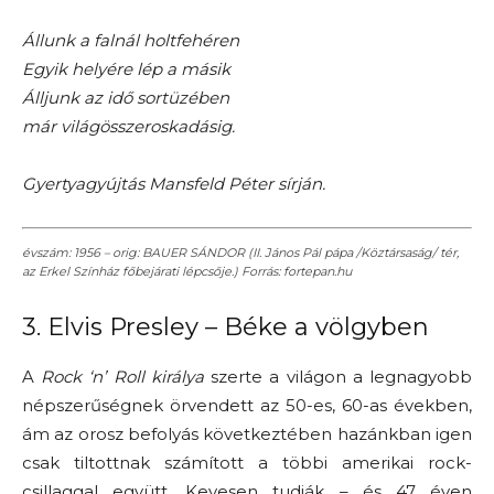
Állunk a falnál holtfehéren
Egyik helyére lép a másik
Álljunk az idő sortüzében
már világösszeroskadásig.
Gyertyagyújtás Mansfeld Péter sírján.
évszám: 1956 – orig: BAUER SÁNDOR (II. János Pál pápa /Köztársaság/ tér,
az Erkel Színház főbejárati lépcsője.) Forrás: fortepan.hu
3. Elvis Presley – Béke a völgyben
A
Rock ‘n’ Roll
királya
szerte a világon a legnagyobb
népszerűségnek örvendett az 50-es, 60-as években,
ám az orosz befolyás következtében hazánkban igen
csak tiltottnak számított a többi amerikai rock-
csillaggal együtt. Kevesen tudják – és 47 éven