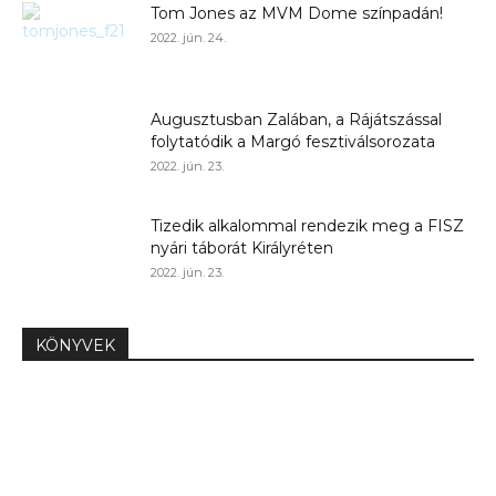
Tom Jones az MVM Dome színpadán!
2022. jún. 24.
Augusztusban Zalában, a Rájátszással
folytatódik a Margó fesztiválsorozata
2022. jún. 23.
Tizedik alkalommal rendezik meg a FISZ
nyári táborát Királyréten
2022. jún. 23.
KÖNYVEK