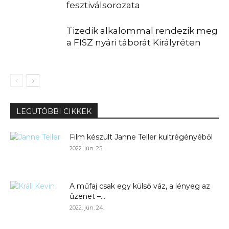
fesztiválsorozata
Tizedik alkalommal rendezik meg
a FISZ nyári táborát Királyréten
LEGUTÓBBI CIKKEK
Film készült Janne Teller kultrégényéből
2022. jún. 25.
A műfaj csak egy külső váz, a lényeg az
üzenet –...
2022. jún. 24.