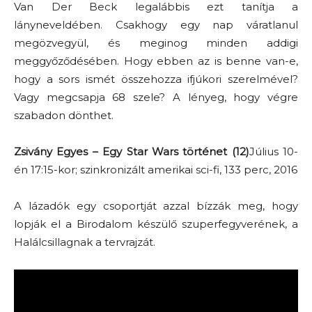
Van Der Beck legalábbis ezt tanítja a
lányneveldében. Csakhogy egy nap váratlanul
megözvegyül, és meginog minden addigi
meggyőződésében. Hogy ebben az is benne van-e,
hogy a sors ismét összehozza ifjúkori szerelmével?
Vagy megcsapja 68 szele? A lényeg, hogy végre
szabadon dönthet.
Zsivány Egyes – Egy Star Wars történet (12)
Július 10-
én 17:15-kor; szinkronizált amerikai sci-fi, 133 perc, 2016
A lázadók egy csoportját azzal bízzák meg, hogy
lopják el a Birodalom készülő szuperfegyverének, a
Halálcsillagnak a tervrajzát.