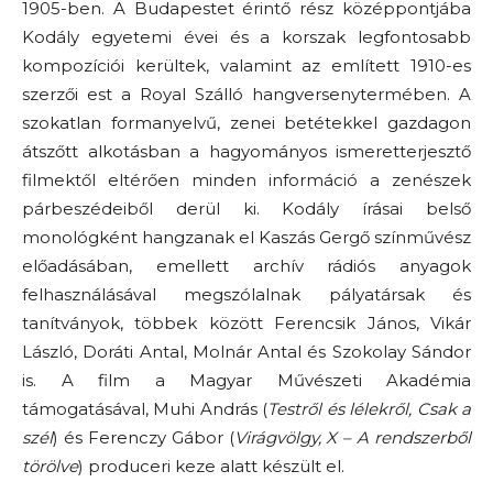
1905-ben. A Budapestet érintő rész középpontjába
Kodály egyetemi évei és a korszak legfontosabb
kompozíciói kerültek, valamint az említett 1910-es
szerzői est a Royal Szálló hangversenytermében. A
szokatlan formanyelvű, zenei betétekkel gazdagon
átszőtt alkotásban a hagyományos ismeretterjesztő
filmektől eltérően minden információ a zenészek
párbeszédeiből derül ki. Kodály írásai belső
monológként hangzanak el Kaszás Gergő színművész
előadásában, emellett archív rádiós anyagok
felhasználásával megszólalnak pályatársak és
tanítványok, többek között Ferencsik János, Vikár
László, Doráti Antal, Molnár Antal és Szokolay Sándor
is. A film a Magyar Művészeti Akadémia
támogatásával, Muhi András (
Testről és lélekről, Csak a
szél
) és Ferenczy Gábor (
Virágvölgy, X – A rendszerből
törölve
) produceri keze alatt készült el.