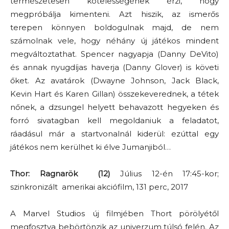
természetesen kötelességének érzi, hogy
megpróbálja kimenteni. Azt hiszik, az ismerős
terepen könnyen boldogulnak majd, de nem
számolnak vele, hogy néhány új játékos mindent
megváltoztathat. Spencer nagyapja (Danny DeVito)
és annak nyugdíjas haverja (Danny Glover) is követi
őket. Az avatárok (Dwayne Johnson, Jack Black,
Kevin Hart és Karen Gillan) összekeverednek, a tétek
nőnek, a dzsungel helyett behavazott hegyeken és
forró sivatagban kell megoldaniuk a feladatot,
ráadásul már a startvonalnál kiderül: ezúttal egy
játékos nem kerülhet ki élve Jumanjiból…
Thor: Ragnarök (12)
Július 12-én 17:45-kor;
szinkronizált amerikai akciófilm, 131 perc, 2017
A Marvel Studios új filmjében Thort pörölyétől
megfosztva bebörtönzik az univerzum túlsó felén. Az