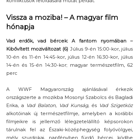
konfliktusok feloldására mutat példát.
Vissza a moziba! – A magyar film
hónapja
Vad erdők, vad bércek: A fantom nyomában –
Kibővített moziváltozat (6)
Július 9-én 15:00-kor, július
10-én és 11-én 14:45-kor, július 12-én 16:30-kor, július
14-én és 15-én 14:30-kor; magyar természetfilm, 62
perc
A WWF Magyarország ajánlásával érkezik
országszerte a mozikba Mosonyi Szabolcs és Bagladi
Erika, a
Vad Balaton
,
Vad Kunság
, és
Vad Szigetköz
alkotóinak új természetfilmje, amelyben a korábbi
filmjeikre is jellemző lélegzetelállító képsorokon
tárulnak fel az Északi-középhegység folyóvölgyei,
mély szurdokai, napfényben fürdő bércei, ködbe