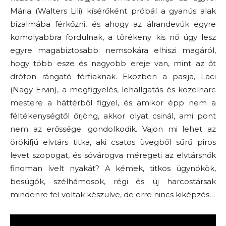
Mária (Walters Lili) kísérőként próbál a gyanús alak
bizalmába férkőzni, és ahogy az álrandevúk egyre
komolyabbra fordulnak, a törékeny kis nő úgy lesz
egyre magabiztosabb: nemsokára elhiszi magáról,
hogy több esze és nagyobb ereje van, mint az őt
dróton rángató férfiaknak. Eközben a pasija, Laci
(Nagy Ervin), a megfigyelés, lehallgatás és közelharc
mestere a háttérből figyel, és amikor épp nem a
féltékenységtől őrjöng, akkor olyat csinál, ami pont
nem az erőssége: gondolkodik. Vajon mi lehet az
örökifjú elvtárs titka, aki csatos üvegből sűrű piros
levet szopogat, és sóvárogva méregeti az elvtársnők
finoman ívelt nyakát? A kémek, titkos ügynökök,
besúgók, szélhámosok, régi és új harcostársak
mindenre fel voltak készülve, de erre nincs kiképzés…