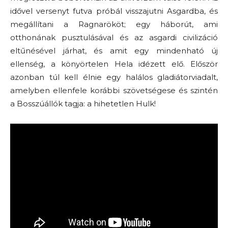
idővel versenyt futva próbál visszajutni Asgardba, és
megállítani a Ragnarököt; egy háborút, ami
otthonának pusztulásával és az asgardi civilizáció
eltűnésével járhat, és amit egy mindenható új
ellenség, a könyörtelen Hela idézett elő. Először
azonban túl kell élnie egy halálos gladiátorviadalt,
amelyben ellenfele korábbi szövetségese és szintén
a Bosszúállók tagja: a hihetetlen Hulk!