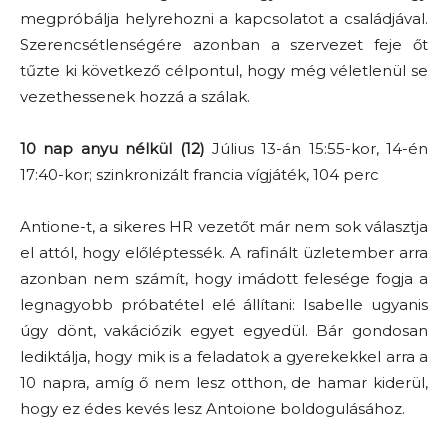
megpróbálja helyrehozni a kapcsolatot a családjával.
Szerencsétlenségére azonban a szervezet feje őt
tűzte ki következő célpontul, hogy még véletlenül se
vezethessenek hozzá a szálak.
10 nap anyu nélkül (12)
Július 13-án 15:55-kor, 14-én
17:40-kor; szinkronizált francia vígjáték, 104 perc
Antione-t, a sikeres HR vezetőt már nem sok választja
el attól, hogy előléptessék. A rafinált üzletember arra
azonban nem számít, hogy imádott felesége fogja a
legnagyobb próbatétel elé állítani: Isabelle ugyanis
úgy dönt, vakációzik egyet egyedül. Bár gondosan
lediktálja, hogy mik is a feladatok a gyerekekkel arra a
10 napra, amíg ő nem lesz otthon, de hamar kiderül,
hogy ez édes kevés lesz Antoione boldogulásához.