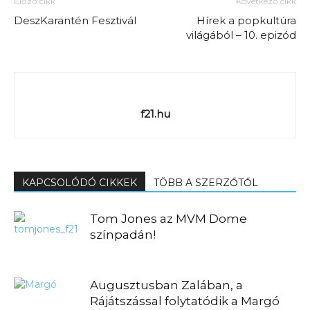
Előző cikk
Következő cikk
DeszKarantén Fesztivál
Hírek a popkultúra
világából – 10. epizód
f21.hu
KAPCSOLÓDÓ CIKKEK
TÖBB A SZERZŐTŐL
Tom Jones az MVM Dome
színpadán!
Augusztusban Zalában, a
Rájátszással folytatódik a Margó