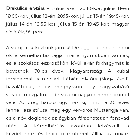
Drakulics elvtárs
– Július 9-én 20:10-kor, július 11-én
18:00-kor, július 12-én 20:15-kor, július 13-án 19:45-kor,
július 14-én 19:55-kor, július 15-én 19:45-kor; magyar
vígjáték, 95 perc
A vámpírok köztünk járnak! De aggodalomra semmi
ok: a kémelhárítás tagjai már a nyomukban vannak,
és a szokásos eszközökön kívül akár fokhagymát is
bevetnek. 70-es évek, Magyarország. A kubai
forradalmat is megjárt Fábián elvtárs (Nagy Zsolt)
hazalátogat, hogy megnyisson egy nagyszabású
véradó mozgalmat, de valami nagyon nem stimmel
vele. Az öreg harcos úgy néz ki, mint ha 30 éves
lenne, laza stílusa meg egy vérvörös Mustangja van,
és a nők döglenek az ágyban fáradhatatlan fenevad
után. A kémelhárítás azonban felkészült a
küzdelemre, és legjobb embereit állítja az ügyre.