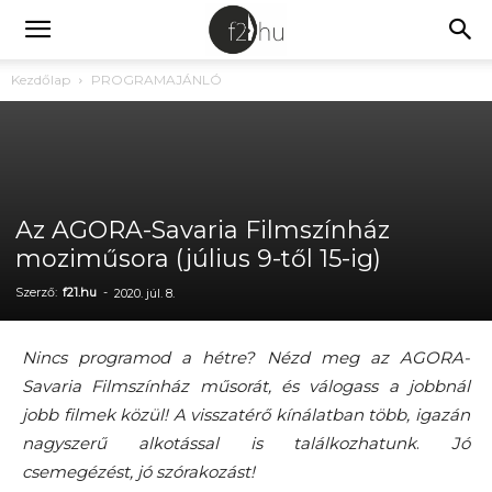
Kezdőlap
PROGRAMAJÁNLÓ
Az AGORA-Savaria Filmszínház
moziműsora (július 9-től 15-ig)
Szerző:
f21.hu
-
2020. júl. 8.
Nincs programod a hétre? Nézd meg az AGORA-
Savaria Filmszínház műsorát, és válogass a jobbnál
jobb filmek közül! A visszatérő kínálatban több, igazán
nagyszerű alkotással is találkozhatunk
.
Jó
csemegézést, jó szórakozást!