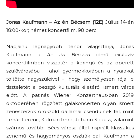
Jonas Kaufmann – Az én Bécsem (12E)
Július 14-én
18:00-kor; német koncertfilm, 98 perc
Napjaink legnagyobb tenor világsztárja, Jonas
Kaufmann a
Az én Bécsem
című exkluzív
koncertfilmben visszatér a keringő és az operett
szülővárosába – ahol gyermekkorában a nyarakat
töltötte nagyszüleivel –, hogy személyesen rója le
tiszteletét a pezsgő kulturális életéről ismert város
előtt. A patinás Wiener Konzerthaus-ban 2019
októberében rögzített gálakoncerten olyan ismert
zeneszerzők örökzöld dallamai csendülnek fel, mint
Lehár Ferenc, Kálmán Imre, Johann Strauss, valamint
számos további, Bécs városa által inspirált klasszikus
zenemű és hagyományos osztrák dal. Kaufmann a