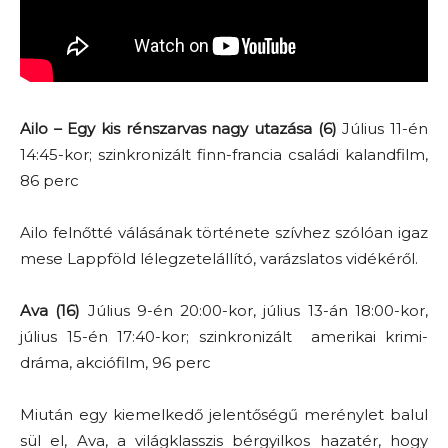
Ailo – Egy kis rénszarvas nagy utazása (6)
Július 11-én
14:45-kor; szinkronizált finn-francia családi kalandfilm,
86 perc
Ailo felnőtté válásának története szívhez szólóan igaz
mese Lappföld lélegzetelállító, varázslatos vidékéről.
Ava (16)
Július 9-én 20:00-kor, július 13-án 18:00-kor,
július 15-én 17:40-kor; szinkronizált amerikai krimi-
dráma, akciófilm, 96 perc
Miután egy kiemelkedő jelentőségű merénylet balul
sül el, Ava, a világklasszis bérgyilkos hazatér, hogy