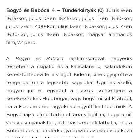
Bogyó és Babóca 4. – Tündérkártyák (0)
Július 9-én
16:15-kor, július 10-én 15:45-kor, július 11-én 16:30-kor,
július 12-én 14:00-kor, július 13-án 16:05-kor, július 14-én
16:30-kor, július 15-én 16:05-kor; magyar animációs
film, 72 perc
A
Bogyó és Babóca
rajzfilm-sorozat negyedik
részében a csigafiú és a katicalány új kalandokon
keresztül fedezi fel a világot. Kiderül, kinek gyűjtötte a
tengerparton a legszebb kagylókat Ugri és Szellő,
hogyan jut el egyedül a tücsök koncertjére a
kerekesszékes Holdbogár, vagy hogy mi sül ki abból,
ha a kicsiknek és nagyoknak együtt kell focizniuk. A
Bogyó rajza című történet arra világít rá, hogy amit
valaki csúnyának tart, azt más szépnek láthatja, míg a
Buborék és a Tündérkártya epizód az óvodások közti