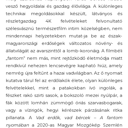
vesző hegyoldalai és gazdag élővilága. A különleges
technikai megoldásokkal készült, látványos és
részletgazdag 4K felvételeket felvonultató
szélesvásznú természetfilm intim közelségben, nem
mindennapi helyzetekben mutat-ja be az észak-
magyarországi erdőségek változatos növény- és
állatvilágát az avarszinttől a lomb-koronáig. A filmbéli
„fantom” nem más, mint rejtőzködő életmódja miatt
rendkívül nehezen lencsevégre kapható hiúz, amely
nemrég újra feltűnt a hazai vadvilágban. Az ő nyomait
kutatva tárul fel az erdőlakók élete, olyan különleges
felvételekkel, mint a patakokban ívó ingolák, a
fészket rakó szirti sasok, a bokszoló mezei nyúlpár, a
fák között lomhán zümmögő óriás szarvasbogarak,
vagy a vízirigók, hegyi kérészek párzásának ritka
pillanata. A
Vad erdők, vad bércek – A fantom
nyomában
a 2020-as Magyar Mozgókép Szemlén