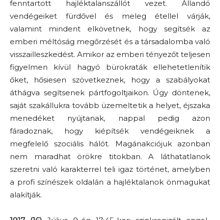
fenntartott hajléktalanszállót vezet. Állandó
vendégeiket fürdővel és meleg étellel várják,
valamint mindent elkövetnek, hogy segítsék az
emberi méltóság megőrzését és a társadalomba való
visszailleszkedést. Amikor az emberi tényezőt teljesen
figyelmen kívül hagyó bürokraták ellehetetlenítik
őket, hősiesen szövetkeznek, hogy a szabályokat
áthágva segítsenek pártfogoltjaikon. Úgy döntenek,
saját szakállukra tovább üzemeltetik a helyet, éjszaka
menedéket nyújtanak, nappal pedig azon
fáradoznak, hogy kiépítsék vendégeiknek a
megfelelő szociális hálót. Magánakciójuk azonban
nem maradhat örökre titokban. A láthatatlanok
szeretni való karakterrel teli igaz történet, amelyben
a profi színészek oldalán a hajléktalanok önmagukat
alakítják.