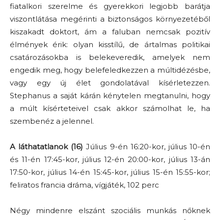
fiatalkori szerelme és gyerekkori legjobb barátja
viszontlátása megérinti a biztonságos környezetéből
kiszakadt doktort, ám a faluban nemcsak pozitív
élmények érik: olyan kisstílű, de ártalmas politikai
csatározásokba is belekeveredik, amelyek nem
engedik meg, hogy belefeledkezzen a múltidézésbe,
vagy egy új élet gondolatával kísérletezzen.
Stephanus a saját kárán kénytelen megtanulni, hogy
a múlt kísérteteivel csak akkor számolhat le, ha
szembenéz a jelennel.
A láthatatlanok (16)
Július 9-én 16:20-kor, július 10-én
és 11-én 17:45-kor, július 12-én 20:00-kor, július 13-án
17:50-kor, július 14-én 15:45-kor, július 15-én 15:55-kor;
feliratos francia dráma, vígjáték, 102 perc
Négy mindenre elszánt szociális munkás nőknek