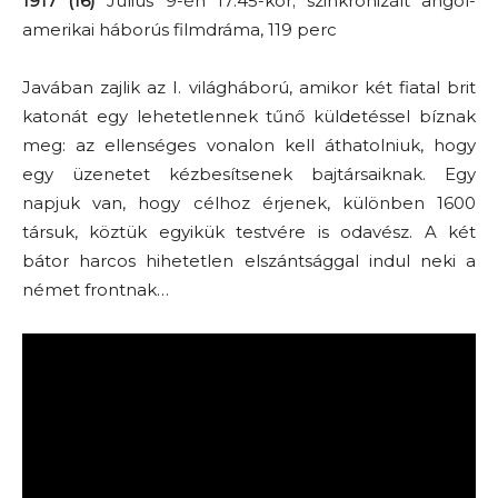
1917 (16)
Július 9-én 17:45-kor; szinkronizált angol-
amerikai háborús filmdráma, 119 perc
Javában zajlik az I. világháború, amikor két fiatal brit
katonát egy lehetetlennek tűnő küldetéssel bíznak
meg: az ellenséges vonalon kell áthatolniuk, hogy
egy üzenetet kézbesítsenek bajtársaiknak. Egy
napjuk van, hogy célhoz érjenek, különben 1600
társuk, köztük egyikük testvére is odavész. A két
bátor harcos hihetetlen elszántsággal indul neki a
német frontnak…