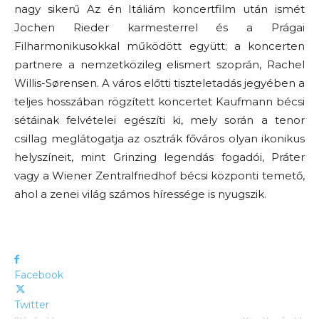
nagy sikerű Az én Itáliám koncertfilm után ismét
Jochen Rieder karmesterrel és a Prágai
Filharmonikusokkal működött együtt; a koncerten
partnere a nemzetközileg elismert szoprán, Rachel
Willis-Sørensen. A város előtti tiszteletadás jegyében a
teljes hosszában rögzített koncertet Kaufmann bécsi
sétáinak felvételei egészíti ki, mely során a tenor
csillag meglátogatja az osztrák főváros olyan ikonikus
helyszíneit, mint Grinzing legendás fogadói, Práter
vagy a Wiener Zentralfriedhof bécsi központi temető,
ahol a zenei világ számos híressége is nyugszik.
Facebook
Twitter