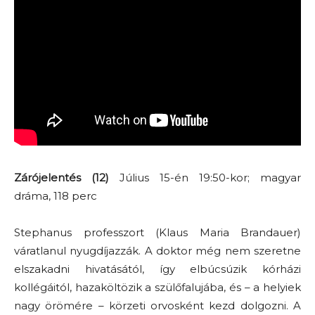
Zárójelentés (12)
Július 15-én 19:50-kor; magyar
dráma, 118 perc
Stephanus professzort (Klaus Maria Brandauer)
váratlanul nyugdíjazzák. A doktor még nem szeretne
elszakadni hivatásától, így elbúcsúzik kórházi
kollégáitól, hazaköltözik a szülőfalujába, és – a helyiek
nagy örömére – körzeti orvosként kezd dolgozni. A