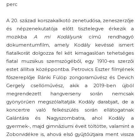
perc
A 20. század korszakalkotó zenetudósa, zeneszerzője
és népzenekutatója előtt tisztelegve érkezik a
mozikba
A mi Kodályunk
című rendhagyó
dokumentumfilm, amely Kodály kevéssé ismert
fiatalkorát dolgozza fel két kimagaslóan tehetséges
fiatal muzsikus szemszögéből, egy 1910-es szerzői
estet állítva középpontba. Petrovics Eszter filmjének
főszereplője Ránki Fülöp zongoraművész és Devich
Gergely csellóművész, akik a 2019-ben újból
megrendezett hangverseny során nemcsak
gyönyörűen megszólaltatják Kodály darabjait, de a
koncertre való felkészülés során ellátogatnak
Galántára és Nagyszombatra, ahol Kodály a
gyermek-, majd gimnáziumi éveit töltötte, valamint a
Zoborvidékre is, ahová első gyűjtőútjaira ment vissza