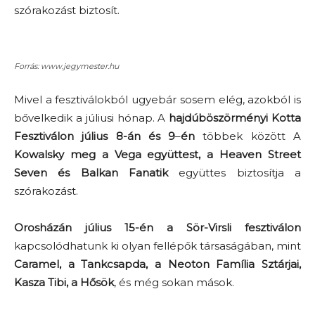
szórakozást biztosít.
Forrás: www.jegymester.hu
Mivel a fesztiválokból ugyebár sosem elég, azokból is
bővelkedik a júliusi hónap. A
hajdúböszörményi Kotta
Fesztiválon július 8-án és 9
–
én
többek között A
Kowalsky meg a Vega együttest, a Heaven Street
Seven és Balkan Fanatik
együttes biztosítja a
szórakozást.
Orosházán július 15-én a Sör-Virsli fesztiválon
kapcsolódhatunk ki olyan fellépők társaságában, mint
Caramel, a Tankcsapda, a Neoton Família Sztárjai,
Kasza Tibi, a Hősök
, és még sokan mások.