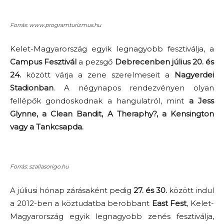
Forrás: www.programturizmus.hu
Kelet-Magyarország egyik legnagyobb fesztiválja, a
Campus Fesztivál
a pezsgő
Debrecenben július 20. és
24.
között várja a zene szerelmeseit a
Nagyerdei
Stadionban
. A négynapos rendezvényen olyan
fellépők gondoskodnak a hangulatról, mint
a
Jess
Glynne, a Clean Bandit, A Theraphy?, a Kensington
vagy a Tankcsapda.
Forrás: szallasorigo.hu
A júliusi hónap zárásaként pedig
27. és 30.
között indul
a 2012-ben a köztudatba berobbant
East Fest
, Kelet-
Magyarország egyik legnagyobb zenés fesztiválja,