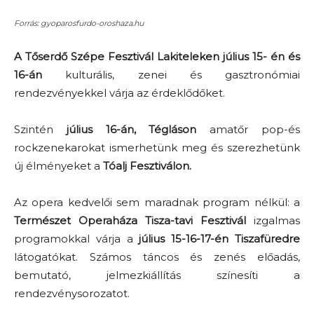
Forrás: gyoparosfurdo-oroshaza.hu
A Tőserdő Szépe Fesztivál Lakiteleken július 15- én és
16-án
kulturális, zenei és gasztronómiai
rendezvényekkel várja az érdeklődőket.
Szintén
július 16-án, Tégláson
amatőr pop-és
rockzenekarokat ismerhetünk meg és szerezhetünk
új élményeket a
Tóalj Fesztiválon.
Az opera kedvelői sem maradnak program nélkül: a
Természet Operaháza Tisza-tavi Fesztivál
izgalmas
programokkal várja a
július 15-16-17-én Tiszafüredre
látogatókat. Számos táncos és zenés előadás,
bemutató, jelmezkiállítás színesíti a
rendezvénysorozatot.