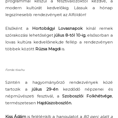
programmal készül a fesztiválozóktól kezdve, a
modern kultúrát kedvelőkig. Lássuk a hónap
legszínesebb rendezvényeit az Alföldön!
Elsőként a
Hortobágyi Lovasnapok
kínál remek
szórakozási lehetőséget
július 8-tól 10-ig
, elsősorban a
lovas kultúra kedvelőinek,de fellép a rendezvényen
többek között
Rúzsa Magdi
is.
Forrás: tixa.hu
Szintén a hagyományőrző rendezvények közé
tartozik a
július 29-én
kezdődő népzenei és
népművészeti fesztivál, a
Szoboszlói
Folkhétvége
,
természetesen
Hajdúszoboszlón.
Kiss Ádám
is felélénkíti a hangulatot a
80 perc alatt a