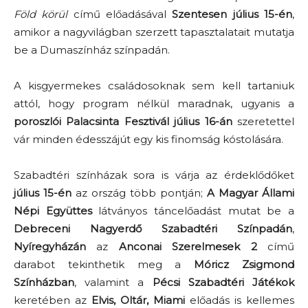
Föld körül
című előadásával
Szentesen július 15-én
,
amikor a nagyvilágban szerzett tapasztalatait mutatja
be a Dumaszínház színpadán.
A kisgyermekes családosoknak sem kell tartaniuk
attól, hogy program nélkül maradnak, ugyanis a
poroszlói Palacsinta Fesztivál július 16-án
szeretettel
vár minden édesszájút egy kis finomság kóstolására.
Szabadtéri színházak sora is várja az érdeklődőket
július 15-én
az ország több pontján;
A Magyar Állami
Népi Együttes
látványos táncelőadást mutat be a
Debreceni Nagyerdő Szabadtéri Színpadán
,
Nyíregyházán
az
Anconai Szerelmesek 2
című
darabot tekinthetik meg a
Móricz Zsigmond
Színházban
, valamint a
Pécsi Szabadtéri Játékok
keretében az
Elvis, Oltár, Miami
előadás is kellemes