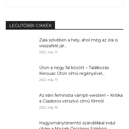
LEGUTÓBBI CIKKEK
Zala szívében a hely, ahol még az óra is
visszafelé jár...
2022. máj. 17.
Úton a négy fal között – Találkozás
Kerouac Úton című regényével...
2022. máj. 17.
Az iráni feminista vámpír-western – Kritika
a Csadoros vérszívó című filmről
2022. máj. 16.
Hagyományteremtő szándékkal indul
útjára a Mozaik Országos Színházi