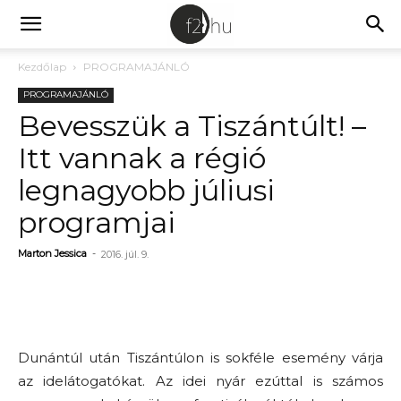
Kezdőlap
PROGRAMAJÁNLÓ
PROGRAMAJÁNLÓ
Bevesszük a Tiszántúlt! –
Itt vannak a régió
legnagyobb júliusi
programjai
Marton Jessica
-
2016. júl. 9.
Dunántúl után Tiszántúlon is sokféle esemény várja
az idelátogatókat. Az idei nyár ezúttal is számos