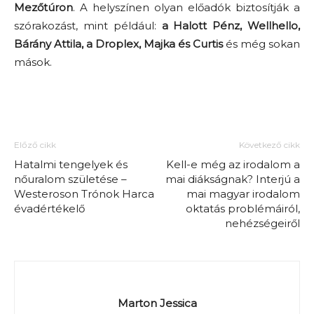
Mezőtúron
. A helyszínen olyan előadók biztosítják a
szórakozást, mint például:
a Halott Pénz, Wellhello,
Bárány Attila, a Droplex, Majka és Curtis
és még sokan
mások.
Előző cikk
Következő cikk
Hatalmi tengelyek és
Kell-e még az irodalom a
nőuralom születése –
mai diákságnak? Interjú a
Westeroson Trónok Harca
mai magyar irodalom
évadértékelő
oktatás problémáiról,
nehézségeiről
Marton Jessica