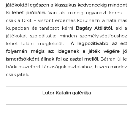
játékoktól egészen a klasszikus kedvencekig mindent
ki lehet próbálni.
Van aki mindig ugyanazt keresi –
csak a Dixit, – viszont érdemes körülnézni a hatalmas
kupacban és tanácsot kérni
Bagáry Attilától
, aki a
játékokat szolgáltatja: minden személyiségtípushoz
lehet találni megfelelőt.
A legpozitívabb az est
folyamán mégis az: idegenek a játék végére jó
ismerősökként állnak fel az asztal mellől.
Bátran ül le
bárki összeforrt társaságok asztalaihoz, hiszen mindez
csak játék.
Lutor Katalin galériája