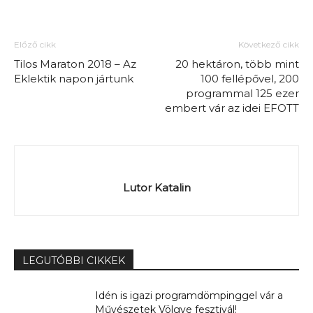
Előző cikk
Következő cikk
Tilos Maraton 2018 – Az
20 hektáron, több mint
Eklektik napon jártunk
100 fellépővel, 200
programmal 125 ezer
embert vár az idei EFOTT
Lutor Katalin
LEGUTÓBBI CIKKEK
Idén is igazi programdömpinggel vár a
Művészetek Völgye fesztivál!