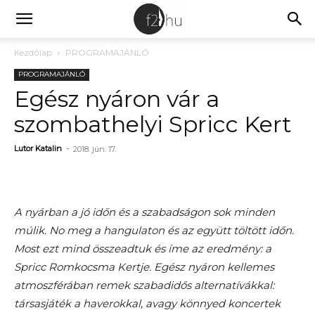
Kezdőlap
PROGRAMAJÁNLÓ
PROGRAMAJÁNLÓ
Egész nyáron vár a
szombathelyi Spricc Kert
Lutor Katalin
-
2018. jún. 17.
A nyárban a jó időn és a szabadságon sok minden
múlik. No meg a hangulaton és az együtt töltött időn.
Most ezt mind összeadtuk és íme az eredmény: a
Spricc Romkocsma Kertje. Egész nyáron kellemes
atmoszférában remek szabadidős alternatívákkal:
társasjáték a haverokkal, avagy könnyed koncertek