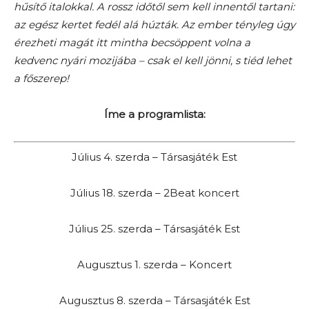
hűsítő italokkal. A rossz időtől sem kell innentől tartani:
az egész kertet fedél alá húzták. Az ember tényleg úgy
érezheti magát itt mintha becsöppent volna a
kedvenc nyári mozijába – csak el kell jönni, s tiéd lehet
a főszerep!
Íme a programlista:
Július 4. szerda – Társasjáték Est
Július 18. szerda – 2Beat koncert
Július 25. szerda – Társasjáték Est
Augusztus 1. szerda – Koncert
Augusztus 8. szerda – Társasjáték Est