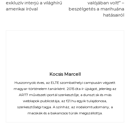
exkluzív interjú a világhírű
valójában volt!” –
amerikai íróval
beszélgetés a marihuána
hatásairól
Kocsis Marcell
Huszonnyolc éves, az ELTE szombathelyi campusán végzett
magyar-történelem tanárként. 2015 óta ír újságot, jelenleg az
ART7 művészeti portál szerkesztője, a dunszt.sk és más
weblapok publicistája, az f21.hu egyik tulajdonosa,
szerkesztőségi tagja. A színház, az irodalomtudomány, a
macskák és a bakancsos túrák megszállottja.