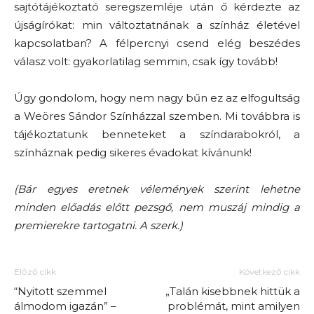
sajtótájékoztató seregszemléje után ő kérdezte az
újságírókat: min változtatnának a színház életével
kapcsolatban? A félpercnyi csend elég beszédes
válasz volt: gyakorlatilag semmin, csak így tovább!
Úgy gondolom, hogy nem nagy bűn ez az elfogultság
a Weöres Sándor Színházzal szemben. Mi továbbra is
tájékoztatunk benneteket a színdarabokról, a
színháznak pedig sikeres évadokat kívánunk!
(Bár egyes eretnek vélemények szerint lehetne
minden előadás előtt pezsgő, nem muszáj mindig a
premierekre tartogatni. A szerk.)
Előző cikk
Következő cikk
“Nyitott szemmel
„Talán kisebbnek hittük a
álmodom igazán” –
problémát, mint amilyen