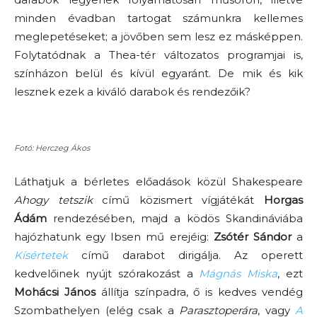
minden évadban tartogat számunkra kellemes
meglepetéseket; a jövőben sem lesz ez másképpen.
Folytatódnak a Thea-tér változatos programjai is,
színházon belül és kívül egyaránt. De mik és kik
lesznek ezek a kiváló darabok és rendezőik?
Fotó: Herczeg Ákos
Láthatjuk a bérletes előadások közül Shakespeare
Ahogy tetszik
című közismert vígjátékát
Horgas
Ádám
rendezésében, majd a ködös Skandináviába
hajózhatunk egy Ibsen mű erejéig:
Zsótér Sándor
a
Kísértetek
című darabot dirigálja. Az operett
kedvelőinek nyújt szórakozást a
Mágnás Miska
, ezt
Mohácsi János
állítja színpadra, ő is kedves vendég
Szombathelyen (elég csak a
Parasztoperára
, vagy
A