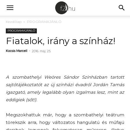
Kezdőlap
PROGRAMAJÁNLÓ
PROGRAMAJÁNLÓ
Fiatalok, irány a színház!
Kocsis Marcell
-
2016. máj. 25.
A szombathelyi Weöres Sándor Színházban tartott
sajtótájékoztatót az új színházi évadról Jordán Tamás
igazgató, amely legalább olyan izgalmas lesz, mint az
eddigiek (sőt!).
Megszokhattuk már, hogy a szombathelyi teátrum
törekszik arra, hogy változatos hangulatú és műfajú
darabok legyenek folyamatosan műsoron, illetve