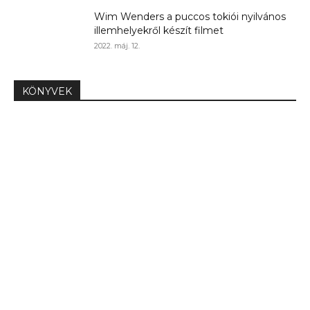
Wim Wenders a puccos tokiói nyilvános
illemhelyekről készít filmet
2022. máj. 12.
KÖNYVEK