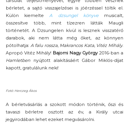
társulat teljesítményével, egyre többen vesznek
bérletet, a sajtó visszajelzései is jóérzéssel töltik el.
Külön kiemelte
A dzsungel könyve
musicalt,
összesítve több, mint tízezren látták Maugli
történetét. A Dzsungelen kívül is lesznek visszatérő
darabok, aki nem látta még őket, az könnyen
pótolhatja:
A falu rossza
,
Makrancos Kata
,
Vitéz Mihály
.
Apropó Vitéz Mihály!
Bajomi Nagy György
2016-ban a
Hamletben
nyújtott alakításáért Gábor Miklós-díjat
kapott, gratulálunk neki!
Fotó: Herczeg Ákos
A bérletvásárlás a szokott módon történik, őszi és
tavaszi bérletre osztott az év, a Király utcai
jegyirodában lehet ezeket megvásárolni.