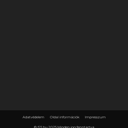
Adatvédelem
Oldal információk
Impresszum
© f21.hu 2025 Minden jog fenntartva