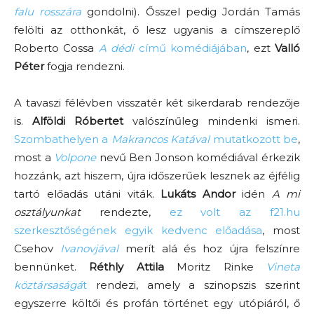
falu rosszára
gondolni). Ősszel pedig Jordán Tamás
felölti az otthonkát, ő lesz ugyanis a címszereplő
Roberto Cossa
A dédi
című komédiájában
, ezt
Valló
Péter
fogja rendezni.
A tavaszi félévben visszatér két sikerdarab rendezője
is.
Alföldi Róbertet
valószínűleg mindenki ismeri.
Szombathelyen a
Makrancos Katával
mutatkozott be
,
most a
Volpone
nevű Ben Jonson komédiával érkezik
hozzánk, azt hiszem, újra időszerűek lesznek az éjfélig
tartó előadás utáni viták.
Lukáts Andor
idén
A mi
osztályunkat
rendezte,
ez volt az f21.hu
szerkesztőségének egyik kedvenc előadása
, most
Csehov
Ivanovjával
merít alá és hoz újra felszínre
bennünket.
Réthly Attila
Moritz Rinke
Vineta
köztársaságá
t
rendezi, amely a szinopszis szerint
egyszerre költői és profán történet egy utópiáról, ő