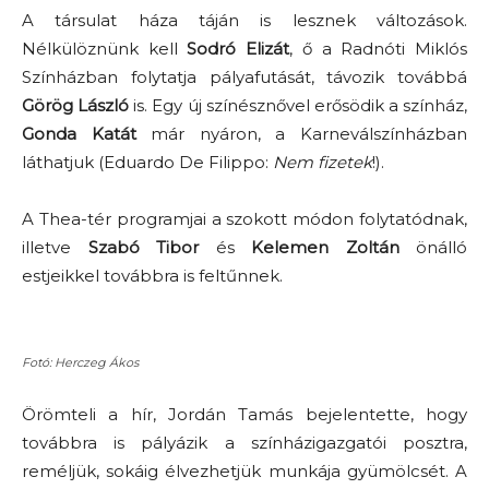
A társulat háza táján is lesznek változások.
Nélkülöznünk kell
Sodró Elizát
, ő a Radnóti Miklós
Színházban folytatja pályafutását, távozik továbbá
Görög László
is. Egy új színésznővel erősödik a színház,
Gonda Katát
már nyáron, a Karneválszínházban
láthatjuk (Eduardo De Filippo:
Nem fizetek
!).
A Thea-tér programjai a szokott módon folytatódnak,
illetve
Szabó Tibor
és
Kelemen Zoltán
önálló
estjeikkel továbbra is feltűnnek.
Fotó: Herczeg Ákos
Örömteli a hír, Jordán Tamás bejelentette, hogy
továbbra is pályázik a színházigazgatói posztra,
reméljük, sokáig élvezhetjük munkája gyümölcsét. A