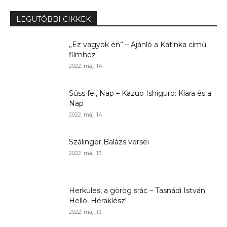
LEGUTÓBBI CIKKEK
„Ez vagyok én” – Ajánló a Katinka című
filmhez
2022. máj. 14.
Süss fel, Nap – Kazuo Ishiguro: Klara és a
Nap
2022. máj. 14.
Szálinger Balázs versei
2022. máj. 13.
Herkules, a görög srác – Tasnádi István:
Helló, Héraklész!
2022. máj. 13.