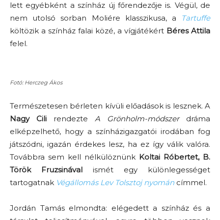
lett egyébként a színház új főrendezője is. Végül, de
nem utolsó sorban Moliére klasszikusa, a
Tartuffe
költözik a színház falai közé, a vígjátékért
Béres Attila
felel.
Fotó: Herczeg Ákos
Természetesen bérleten kívüli előadások is lesznek. A
Nagy Cili
rendezte
A Grönholm-módszer
dráma
elképzelhető, hogy a színházigazgatói irodában fog
játszódni, igazán érdekes lesz, ha ez így válik valóra.
Továbbra sem kell nélkülöznünk
Koltai Róbertet,
B.
Török Fruzsinával
ismét egy különlegességet
tartogatnak
Végállomás Lev Tolsztoj nyomán
címmel.
Jordán Tamás elmondta: elégedett a színház és a