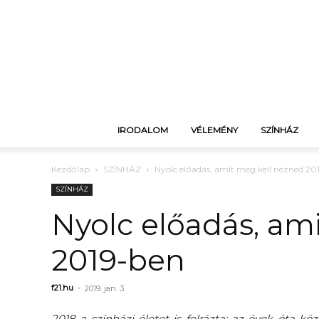
IRODALOM
VÉLEMÉNY
SZÍNHÁZ
Kezdőlap
SZÍNHÁZ
Nyolc előadás, amit meg kell nézned 20
SZÍNHÁZ
Nyolc előadás, am
2019-ben
f21.hu
-
2019. jan. 3.
2018 a színházi életet is felrázta: az évek óta k