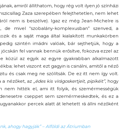
ának, amiről állíthatom, hogy rég volt ilyen jó színházi
nszicsillag Zaza szerepében felejthetetlen, nem lehet
ijáról nem is beszélve). Igaz ez még Jean-Michelre is
tt, de mivel “szobalány-komplexusban” szenved, a
zik és a saját maga által kialakított munkakörben
pedig szintén imádni valóak, bár sejthetjük, hogy a
k jócskán fel vannak bennük erősítve, fokozva ezzel az
ge közül az egyik az egyre gyakrabban alkalmazott
ékba; lehet viszont ezt gagyin is csinálni, amitől a néző
itu és csak meg ne szólítsák. De ez itt nem így volt.
a a nézőket, az
„édes kis virágoskertjeit, pipikéit”
, hogy
en nem hitték el, ami itt folyik, és szemérmességük
indenesetre cseppet sem szemérmeskedtek, és ez a
ugyanakkor percek alatt át lehetett rá állni nézőként
nk, ahogy hagyják” – Alföldi az Átriumban