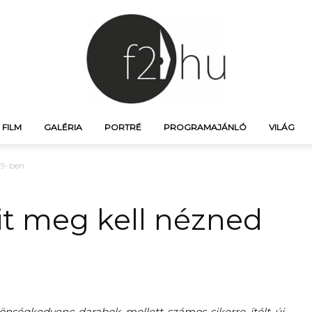
FILM
GALÉRIA
PORTRÉ
PROGRAMAJÁNLÓ
VILÁG
f21.hu
19-ben
it meg kell nézned
–
özönségkedvenc darabok mellett számos sikerre ítélt új