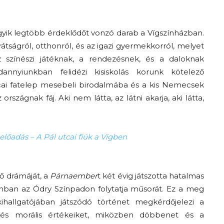
yik legtöbb érdeklődőt vonzó darab a Vígszínházban.
tságról, otthonról, és az igazi gyermekkorról, melyet
 színészi játéknak, a rendezésnek, és a daloknak
nnyiunkban felidézi kisiskolás korunk kötelező
tcai fatelep mesebeli birodalmába és a kis Nemecsek
szágnak fáj. Aki nem látta, az látni akarja, aki látta,
lőadás – A Pál utcai fiúk a Vígben
ő drámáját, a
Párnaember
t két évig játszotta hatalmas
onban az Ódry Színpadon folytatja műsorát. Ez a meg
ihallgatójában játszódó történet megkérdőjelezi a
 és morális értékeiket, miközben döbbenet és a