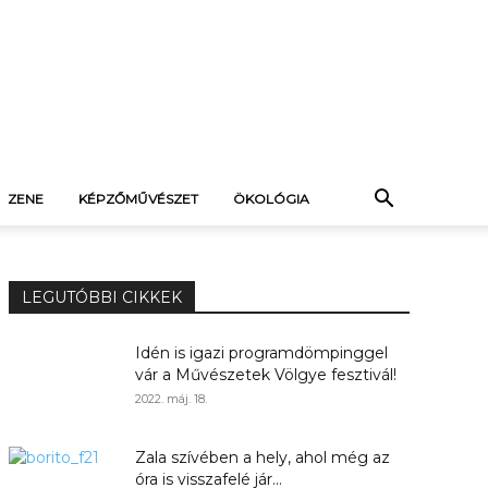
ZENE
KÉPZŐMŰVÉSZET
ÖKOLÓGIA
LEGUTÓBBI CIKKEK
Idén is igazi programdömpinggel
vár a Művészetek Völgye fesztivál!
2022. máj. 18.
Zala szívében a hely, ahol még az
óra is visszafelé jár...