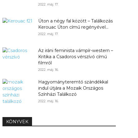
2022. máj. 17.
Úton a négy fal között – Találkozás
Kerouac Úton című regényével...
2022. máj. 17.
Az iráni feminista vámpír-western –
Kritika a Csadoros vérszívó című
filmről
2022. máj. 16.
Hagyományteremtő szándékkal
indul útjára a Mozaik Országos
Színházi Találkozó
2022. máj. 16.
KÖNYVEK