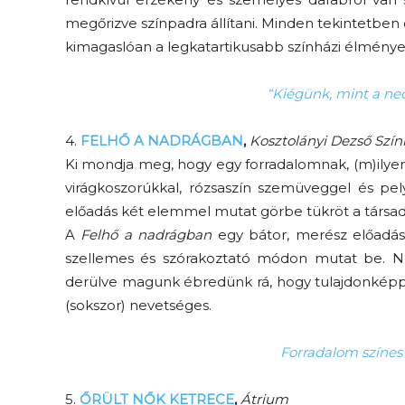
megőrizve színpadra állítani. Minden tekintetben 
kimagaslóan a legkatartikusabb színházi élmény
“Kiégünk, mint a ne
4.
FELHŐ A NADRÁGBAN
,
Kosztolányi Dezső Szí
Ki mondja meg, hogy egy forradalomnak, (m)ilyen
virágkoszorúkkal, rózsaszín szemüveggel és pel
előadás két elemmel mutat görbe tükröt a társada
A
Felhő a nadrágban
egy bátor, merész előadás
szellemes és szórakoztató módon mutat be. Ne
derülve magunk ébredünk rá, hogy tulajdonképp
(sokszor) nevetséges.
Forradalom színes
5.
ŐRÜLT NŐK KETRECE
,
Átrium