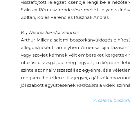
visszafojtott lélegzet csendje lengi be a nézőt
Szikszai Rémusz rendezése mellett olyan színész
Zoltán, Köles Ferenc és Rusznák András.
8.
,
Weöres Sándor Színház
Arthur Miller a salemi boszorkányüldözés elhíre
allegóriájaként, amelyben Amerika újra lázasa
vagy szovjet kémnek vélt embereket kergettek ne
utazásra: vizsgáljuk meg együtt, miképpen l
szinte azonnal visszaszáll az egyénre, és a véletlen
megkerülhetetlen stílusjegyei, a játszók önazon
jól szabott együttesének
varázslata
a vidéki szính
A salemi boszor