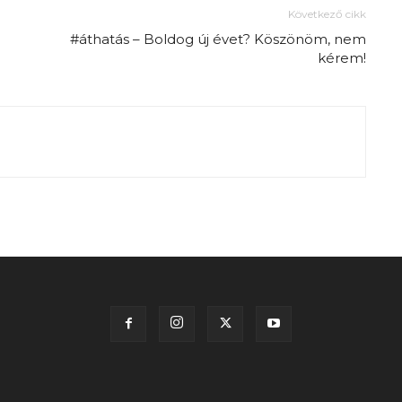
Következő cikk
#áthatás – Boldog új évet? Köszönöm, nem
kérem!