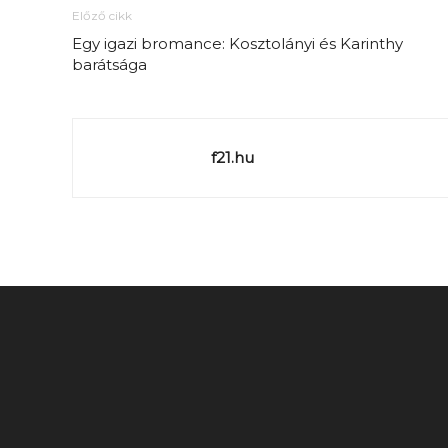
Előző cikk
Egy igazi bromance: Kosztolányi és Karinthy
barátsága
f21.hu