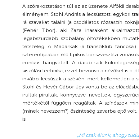
A szórakoztatáson túl ez az üzenete Alföldi darabj
élményem. Stohl András a lecsúszott, egykori tra
rá szavakat találni (a csodálatos rózsaszín zokn
(Fehér Tibor), aki Zaza inasaként alkalmazo
legabszurdabb szobalány öltözékekben mutatko
tetszeleg. A Madárkák (a transziklub táncosai) 
sztereotípiában élő tipikus transzvesztita vonáso
ironikus hangvételt. A darab sok különlegessé
kiszólási technika, ezzel bevonva a nézőket is a ját
inkább lecsúszik a székén, mert kellemetlen a sz
Stohl és Hevér Gábor úgy vonta be az előadásb
irultak-pirultak, könnyezve nevettek, egyszerű
mértékétől függően reagáltak. A színészek m
(minek nevezzem?) őszinteség zavarba ejtő volt, 
is.
„Mi csak élünk, ahogy tudu