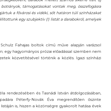
 botrányok, támogatásokat vontak meg, összefogásra
A
ártuk a fővárosi és vidéki, sőt határon túli színházakat
állítottunk egy szubjektív (!) listát a darabokról, amelyek
fiatalság
Schulz Fahajas boltok című műve alapján varázsol
 van; egy hagyományos prózai előadással szemben nem
tek közvetítésével történik a közlés. Igazi színházi
százada
la rendezésében és Tasnádi István átdolgozásában,
padára Péterfy-Novák Éva megrendítően őszinte
listáján is, hiszen a közönségre gyakorolt hatása évek