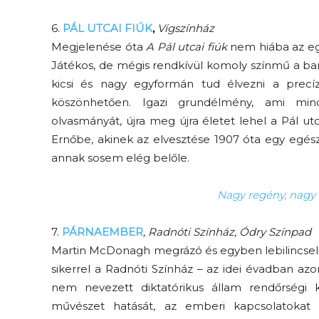
6.
PÁL UTCAI FIÚK
,
Vígszínház
Megjelenése óta
A Pál utcai fiúk
nem hiába az eg
Játékos, de mégis rendkívül komoly színmű a bará
kicsi és nagy egyformán tud élvezni a precíz
köszönhetően. Igazi grundélmény, ami minda
olvasmányát, újra meg újra életet lehel a Pál u
Ernőbe, akinek az elvesztése 1907 óta egy egész or
annak sosem elég belőle.
Nagy regény, nagy e
7.
PÁRNAEMBER
, Radnóti Színház, Ódry Színpad
Martin McDonagh megrázó és egyben lebilincsel
sikerrel a Radnóti Színház – az idei évadban az
nem nevezett diktatórikus állam rendőrségi k
művészet hatását, az emberi kapcsolatokat