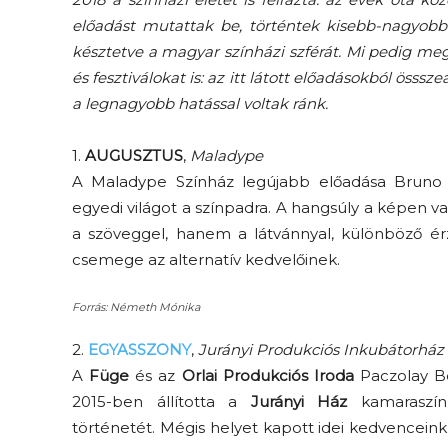
előadást mutattak be, történtek kisebb-nagyobb
késztetve a magyar színházi szférát. Mi pedig megj
és fesztiválokat is: az itt látott előadásokból össsze
a legnagyobb hatással voltak ránk.
1.
AUGUSZTUS
,
Maladype
A Maladype Színház legújabb előadása Bruno 
egyedi világot a színpadra. A hangsúly a képen
a szöveggel, hanem a látvánnyal, különböző érze
csemege az alternatív kedvelőinek.
Forrás: Németh Mónika
2.
EGYASSZONY
,
Jurányi Produkciós Inkubátorház
A
Füge
és az
Orlai Produkciós Iroda
Paczolay Bé
2015-ben állította a
Jurányi Ház
kamaraszín
történetét. Mégis helyet kapott idei kedvenceink 