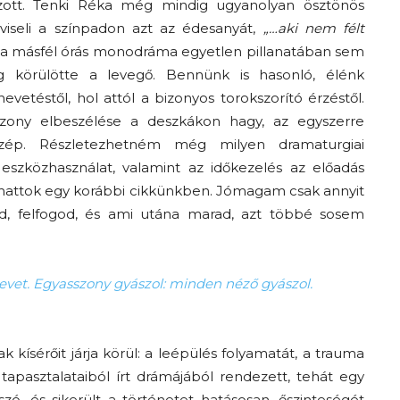
ozott. Tenki Réka még mindig ugyanolyan ösztönös
pviseli a színpadon azt az édesanyát,
„…aki nem félt
 a másfél órás monodráma egyetlen pillanatában sem
g körülötte a levegő. Bennünk is hasonló, élénk
etéstől, hol attól a bizonyos torokszorító érzéstől.
sszony elbeszélése a deszkákon hagy, az egyszerre
 szép. Részletezhetném még milyen dramaturgiai
s eszközhasználat, valamint az időkezelés az előadás
ashattok egy korábbi cikkünkben. Jómagam csak annyit
d, felfogod, és ami utána marad, azt többé sosem
evet. Egyasszony gyászol: minden néző gyászol.
 kísérőit járja körül: a leépülés folyamatát, a trauma
 tapasztalataiból írt drámájából rendezett, tehát egy
ó, és sikerült a történetet hatásosan, őszinteségét