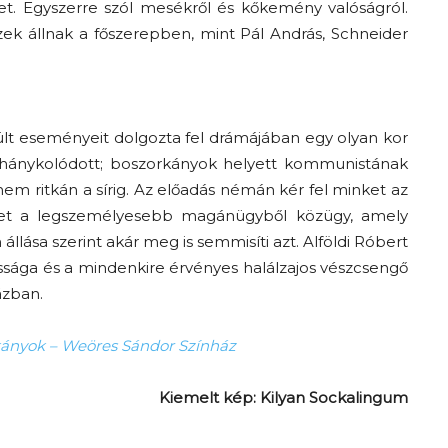
eret. Egyszerre szól mesékről és kőkemény valóságról.
ek állnak a főszerepben, mint Pál András, Schneider
sült eseményeit dolgozta fel drámájában egy olyan kor
n hánykolódott; boszorkányok helyett kommunistának
m ritkán a sírig. Az előadás némán kér fel minket az
ehet a legszemélyesebb magánügyből közügy, amely
 állása szerint akár meg is semmisíti azt. Alföldi Róbert
ossága és a mindenkire érvényes halálzajos vészcsengő
ázban.
kányok – Weöres Sándor Színház
Kiemelt kép: Kilyan Sockalingum