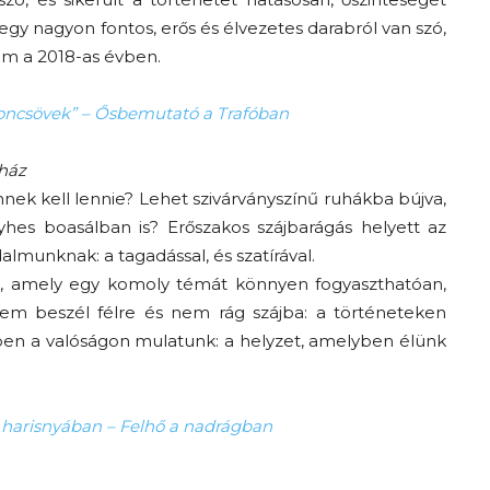
egy nagyon fontos, erős és élvezetes darabról van szó,
em a 2018-as évben.
oncsövek” – Ősbemutató a Trafóban
nház
nek kell lennie? Lehet szivárványszínű ruhákba bújva,
yhes boasálban is? Erőszakos szájbarágás helyett az
lmunknak: a tagadással, és szatírával.
, amely egy komoly témát könnyen fogyaszthatóan,
m beszél félre és nem rág szájba: a történeteken
en a valóságon mulatunk: a helyzet, amelyben élünk
 harisnyában – Felhő a nadrágban