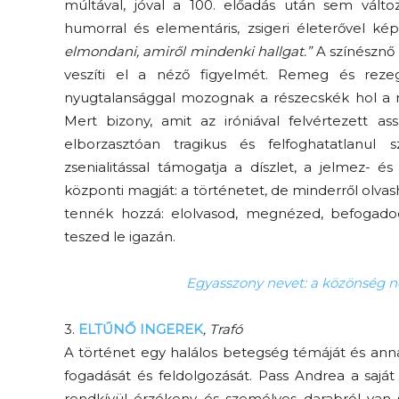
múltával, jóval a 100. előadás után sem vált
humorral és elementáris, zsigeri életerővel ké
elmondani, amiről mindenki hallgat.”
A színésznő
veszíti el a néző figyelmét. Remeg és reze
nyugtalansággal mozognak a részecskék hol a nev
Mert bizony, amit az iróniával felvértezett a
elborzasztóan tragikus és felfoghatatlanul
zsenialitással támogatja a díszlet, a jelmez- é
központi magját: a történetet, de minderről olv
tennék hozzá: elolvasod, megnézed, befogado
teszed le igazán.
Egyasszony nevet: a közönség n
3.
ELTŰNŐ INGEREK
, Trafó
A történet egy halálos betegség témáját és annak
fogadását és feldolgozását. Pass Andrea a saját
rendkívül érzékeny és személyes darabról van sz