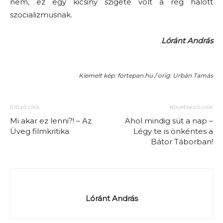
nem, ez egy kicsiny szigete volt a rég halott
szocializmusnak.
Lóránt András
Kiemelt kép: fortepan.hu / orig: Urbán Tamás
Előző cikk
Következő cikk
Mi akar ez lenni?! – Az
Ahol mindig süt a nap –
Üveg filmkritika
Légy te is önkéntes a
Bátor Táborban!
Lóránt András