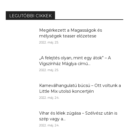
LEGUTÓBBI CIKKEK
Megérkezett a Magasságok és
mélységek teaser előzetese
2022. máj. 25.
„A felejtés olyan, mint egy átok” – A
Vígszínház Máglya című...
2022. máj. 25.
Karneválhangulatú búcsú – Ott voltunk a
Little Mix utolsó koncertjén
2022. máj. 24.
Vihar és lélek zúgása – Szélvész után is
szép vagy a...
2022. máj. 24.