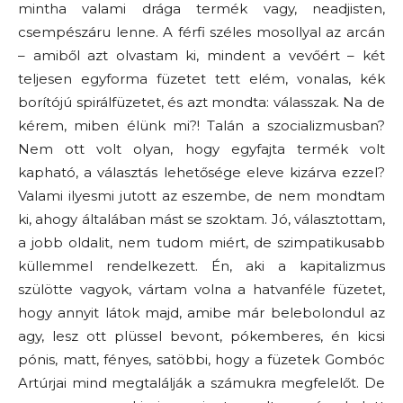
mintha valami drága termék vagy, neadjisten,
csempészáru lenne. A férfi széles mosollyal az arcán
– amiből azt olvastam ki, mindent a vevőért – két
teljesen egyforma füzetet tett elém, vonalas, kék
borítójú spirálfüzetet, és azt mondta: válasszak. Na de
kérem, miben élünk mi?! Talán a szocializmusban?
Nem ott volt olyan, hogy egyfajta termék volt
kapható, a választás lehetősége eleve kizárva ezzel?
Valami ilyesmi jutott az eszembe, de nem mondtam
ki, ahogy általában mást se szoktam. Jó, választottam,
a jobb oldalit, nem tudom miért, de szimpatikusabb
küllemmel rendelkezett. Én, aki a kapitalizmus
szülötte vagyok, vártam volna a hatvanféle füzetet,
hogy annyit látok majd, amibe már belebolondul az
agy, lesz ott plüssel bevont, pókemberes, én kicsi
pónis, matt, fényes, satöbbi, hogy a füzetek Gombóc
Artúrjai mind megtalálják a számukra megfelelőt. De