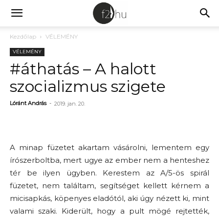
Kezdőlap
VÉLEMÉNY
VÉLEMÉNY
#áthatás – A halott
szocializmus szigete
Lóránt András
-
2019. jan. 20.
A minap füzetet akartam vásárolni, lementem egy
írószerboltba, mert ugye az ember nem a henteshez
tér be ilyen ügyben. Kerestem az A/5-ös spirál
füzetet, nem találtam, segítséget kellett kérnem a
micisapkás, köpenyes eladótól, aki úgy nézett ki, mint
valami szaki. Kiderült, hogy a pult mögé rejtették,