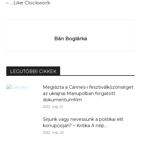
– …Like Clockwork
Bán Boglárka
LEGUTÓBBI CIKKEK
Megrázta a Cannes-i fesztiválközönséget
az ukrajnai Mariupolban forgatott
dokumentumfilm
2022. máj. 21.
Sírjunk vagy nevessünk a politikai elit
korrupcióján? – Kritika A nép...
2022. máj. 20.