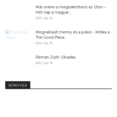
Már online is megtekinthető az Úton –
Hét nap a magyar...
2022. máj. 20.
Megvalósult menny és a pokol – Kritika a
The Good Place...
2022. máj. 19.
Réman Zsófi: Olvadás
2022. máj. 19.
KÖNYVEK