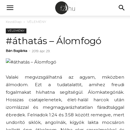
Kezdőlap
VÉLEMÉNY
VÉLEMÉNY
#áthatás – Álomfogó
Bán Boglárka
-
2019. ápr. 29.
Valaki megvizsgálhatná az agyam, miközben
álmodom. Ezt a tudatalattit, amihez freudi
fogalmakat hívhatna segítségül. Álomkategóriák.
Hosszas csatajelenetek, élet-halál harcok után
izomlázzal és megmagyarázhatatlan fáradtsággal
ébredek. Felriadok 1:24 és 3:58 között remegve, mert
undorító siklók, angolnák, kígyók lakta mocsáron
kellett épp átkelnem. Néha régi szerelmekkel és