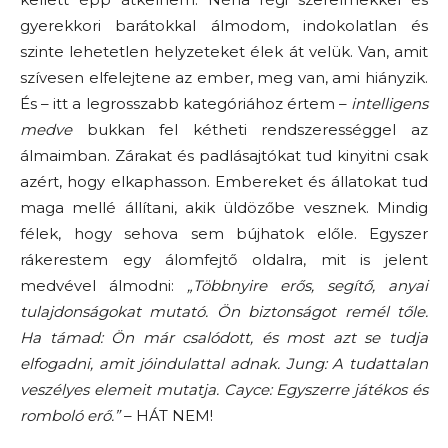
gyerekkori barátokkal álmodom, indokolatlan és
szinte lehetetlen helyzeteket élek át velük. Van, amit
szívesen elfelejtene az ember, meg van, ami hiányzik.
És – itt a legrosszabb kategóriához értem –
intelligens
medve
bukkan fel kétheti rendszerességgel az
álmaimban. Zárakat és padlásajtókat tud kinyitni csak
azért, hogy elkaphasson. Embereket és állatokat tud
maga mellé állítani, akik üldözőbe vesznek. Mindig
félek, hogy sehova sem bújhatok előle. Egyszer
rákerestem egy álomfejtő oldalra, mit is jelent
medvével álmodni:
„Többnyire erős, segítő, anyai
tulajdonságokat mutató. Ön biztonságot remél tőle.
Ha támad: Ön már csalódott, és most azt se tudja
elfogadni, amit jóindulattal adnak. Jung: A tudattalan
veszélyes elemeit mutatja. Cayce: Egyszerre játékos és
romboló erő.”
– HÁT NEM!