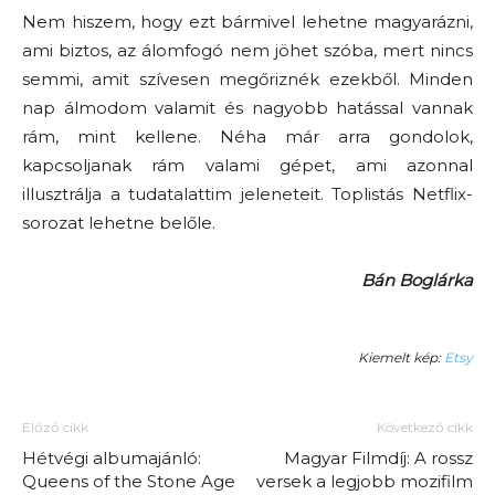
Nem hiszem, hogy ezt bármivel lehetne magyarázni,
ami biztos, az álomfogó nem jöhet szóba, mert nincs
semmi, amit szívesen megőriznék ezekből. Minden
nap álmodom valamit és nagyobb hatással vannak
rám, mint kellene. Néha már arra gondolok,
kapcsoljanak rám valami gépet, ami azonnal
illusztrálja a tudatalattim jeleneteit. Toplistás Netflix-
sorozat lehetne belőle.
Bán Boglárka
Kiemelt kép:
Etsy
Előző cikk
Következő cikk
Hétvégi albumajánló:
Magyar Filmdíj: A rossz
Queens of the Stone Age
versek a legjobb mozifilm