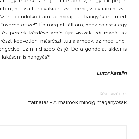
 egy marék is elég lenne ahhoz, hogy elcipeljen
teni, hogy a hangyákra nézve menő, vagy rám nézve
A
. Azért gondolkodtam a minap a hangyákon, mert
nyomd össze!”. Én meg ott álltam, hogy ha csak egy
k és percek kérdése amíg újra visszaküzdi magát az
észt kegyetlen, másrészt tuti alámegy, az meg undi.
engedve. Ez mind szép és jó. De a gondolat akkor is
fiatalság
a lakásom is hangyás?!
Lutor Katalin
százada
Következő cikk
#áthatás – A malmok mindig magányosak