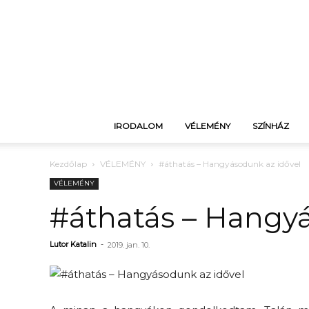
IRODALOM
VÉLEMÉNY
SZÍNHÁZ
Kezdőlap
VÉLEMÉNY
#áthatás – Hangyásodunk az idővel
VÉLEMÉNY
#áthatás – Hangyá
Lutor Katalin
-
2019. jan. 10.