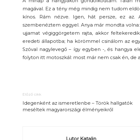
A minap a hangyákon gondolkodtam. Talán már
magával. Ez a tény még mindig nem tudom eldön
kínos. Rám nézve. Igen, hát persze, ez az
szembenéztem eggyel. Anya már mondta volna: “
ujjamat végiggörgetem rajta, akkor feltekeredi
eredeti állapotba; ha körömmel csinálom az egyr
Szóval nagylevegő – így egyben -, és hangya el
folyton itt motoszkál: most már nem csak én, de 
Előző cikk
Idegenként az ismeretlenbe – Török hallgatók
meséltek magyarországi élményeikről
Lutor Katalin