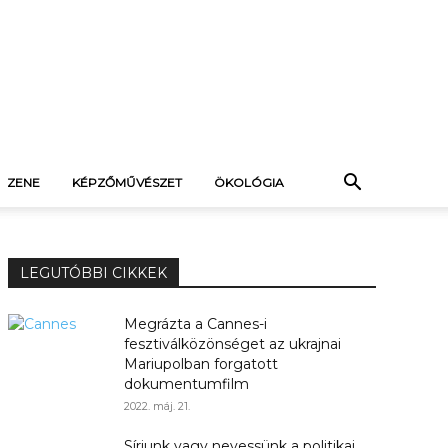
ZENE
KÉPZŐMŰVÉSZET
ÖKOLÓGIA
LEGUTÓBBI CIKKEK
Megrázta a Cannes-i
fesztiválközönséget az ukrajnai
Mariupolban forgatott
dokumentumfilm
2022. máj. 21.
Sírjunk vagy nevessünk a politikai