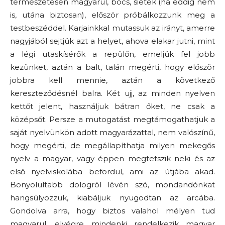
természetesen magyarul, bocs, sietek (ha eddig nem
is, utána biztosan), először próbálkozzunk meg a
testbeszéddel. Karjainkkal mutassuk az irányt, amerre
nagyjából sejtjük azt a helyet, ahova elakar jutni, mint
a légi utaskísérők a repülőn, emeljük fel jobb
kezünket, aztán a balt, talán megérti, hogy először
jobbra kell mennie, aztán a következő
kereszteződésnél balra. Két ujj, az minden nyelven
kettőt jelent, használjuk bátran őket, ne csak a
középsőt. Persze a mutogatást megtámogathatjuk a
saját nyelvünkön adott magyarázattal, nem valószínű,
hogy megérti, de megállapíthatja milyen mekegős
nyelv a magyar, vagy éppen megtetszik neki és az
első nyelviskolába befordul, ami az útjába akad.
Bonyolultabb dologról lévén szó, mondandónkat
hangsúlyozzuk, kiabáljuk nyugodtan az arcába.
Gondolva arra, hogy biztos valahol mélyen tud
magyarul, elvégre mindenki rendelkezik magyar