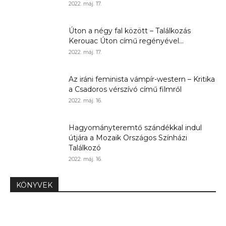
2022. máj. 17.
Úton a négy fal között – Találkozás
Kerouac Úton című regényével...
2022. máj. 17.
Az iráni feminista vámpír-western – Kritika
a Csadoros vérszívó című filmről
2022. máj. 16.
Hagyományteremtő szándékkal indul
útjára a Mozaik Országos Színházi
Találkozó
2022. máj. 16.
KÖNYVEK