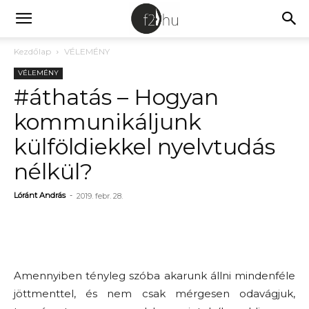
Kezdőlap
VÉLEMÉNY
VÉLEMÉNY
#áthatás – Hogyan
kommunikáljunk
külföldiekkel nyelvtudás
nélkül?
Lóránt András
-
2019. febr. 28.
Amennyiben tényleg szóba akarunk állni mindenféle
jöttmenttel, és nem csak mérgesen odavágjuk,