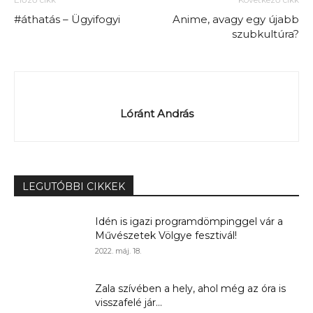
#áthatás – Ügyifogyi
Anime, avagy egy újabb
szubkultúra?
Lóránt András
LEGUTÓBBI CIKKEK
Idén is igazi programdömpinggel vár a
Művészetek Völgye fesztivál!
2022. máj. 18.
Zala szívében a hely, ahol még az óra is
visszafelé jár...