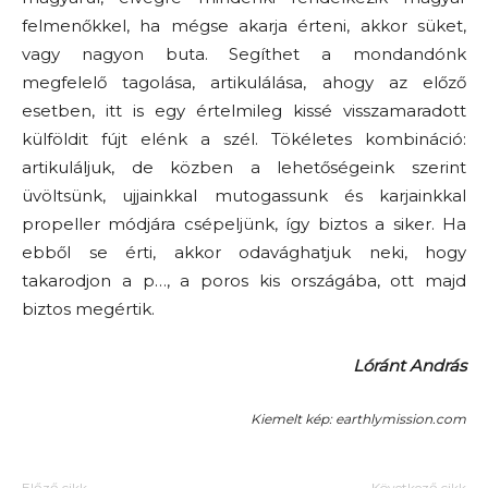
felmenőkkel, ha mégse akarja érteni, akkor süket,
vagy nagyon buta. Segíthet a mondandónk
megfelelő tagolása, artikulálása, ahogy az előző
esetben, itt is egy értelmileg kissé visszamaradott
külföldit fújt elénk a szél. Tökéletes kombináció:
artikuláljuk, de közben a lehetőségeink szerint
üvöltsünk, ujjainkkal mutogassunk és karjainkkal
propeller módjára csépeljünk, így biztos a siker. Ha
ebből se érti, akkor odavághatjuk neki, hogy
takarodjon a p…, a poros kis országába, ott majd
biztos megértik.
Lóránt András
Kiemelt kép: earthlymission.com
Előző cikk
Következő cikk