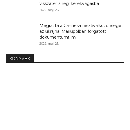
visszatér a régi kerékvágásba
2022. máj. 23.
Megrázta a Cannes-i fesztiválközönséget
az ukrajnai Mariupolban forgatott
dokumentumfilm
2022. máj. 21.
KÖNYVEK