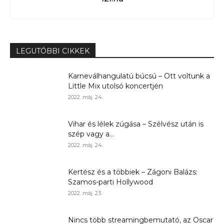
LEGUTÓBBI CIKKEK
Karneválhangulatú búcsú – Ott voltunk a
Little Mix utolsó koncertjén
2022. máj. 24.
Vihar és lélek zúgása – Szélvész után is
szép vagy a...
2022. máj. 24.
Kertész és a többiek – Zágoni Balázs:
Szamos-parti Hollywood
2022. máj. 23.
Nincs több streamingbemutató, az Oscar