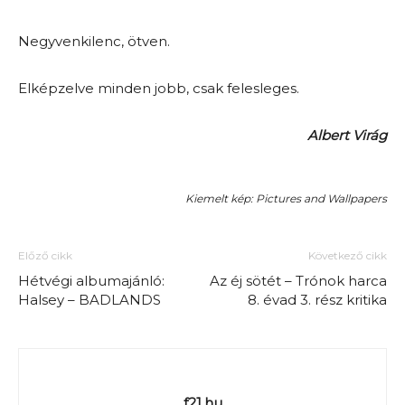
Negyvenkilenc, ötven.
Elképzelve minden jobb, csak felesleges.
Albert Virág
Kiemelt kép: Pictures and Wallpapers
Előző cikk
Következő cikk
Hétvégi albumajánló:
Az éj sötét – Trónok harca
Halsey – BADLANDS
8. évad 3. rész kritika
f21.hu