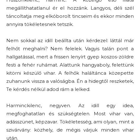
megállíthatatlanul ér el hozzánk. Langyos, déli szél
táncoltatja meg elkóborolt tincseim és ekkor minden
annyira tökéletesnek tetszik.
Nem sokkal az idill beállta után kérdezel: láttál már
felhőt meghalni? Nem felelek. Vagyis talán pont a
hallgatással, mert a frissen lenyírt gyep koszos-zöldre
festi a fehér ruhámat. Alattunk hangyaboly, felettünk
kitörni készülő vihar. A felhők haláltánca közepette
zuhanunk vissza a valóságba. Én a hidegtől reszketek,
Te kérdés nélkül adod rám a lelked.
Harminckilenc, negyven. Az idill egy idea,
megfoghatatlan és szükségtelen. Most vihar van,
adásszünet, képzavar. Tökéletesség, ami olyan, mint a
szivárvány: közhely, de mégis várjuk minden vihar
után.