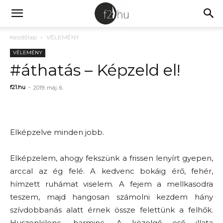
Kezdőlap
VÉLEMÉNY
VÉLEMÉNY
#áthatás – Képzeld el!
f21.hu
-
2019. máj. 6.
Elképzelve minden jobb.
Elképzelem, ahogy fekszünk a frissen lenyírt gyepen,
arccal az ég felé. A kedvenc bokáig érő, fehér,
hímzett ruhámat viselem. A fejem a mellkasodra
teszem, majd hangosan számolni kezdem hány
szívdobbanás alatt érnek össze felettünk a felhők.
Huszonkilenc, harminc. A közelgő eső illata