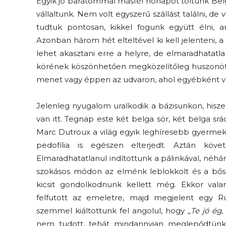
Egyik jó barátommal másfél hónapot töltünk Belg
vállaltunk. Nem volt egyszerű szállást találni, d
tudtuk pontosan, kikkel fogunk együtt élni, a
Azonban három hét elteltével ki kell jelenteni, a 
lehet akasztani erre a helyre, de elmaradhatatlan
körének köszönhetően megközelítőleg huszonöt e
menet vagy éppen az udvaron, ahol egyébként van
Jelenleg nyugalom uralkodik a bázisunkon, hiszen
van itt. Tegnap este két belga sör, két belga sr
Marc Dutroux a világ egyik leghíresebb gyermek
pedofília is egészen elterjedt. Aztán köve
Elmaradhatatlanul indítottunk a pálinkával, néhá
szokásos módon az elménk leblokkolt és a bős
kicsit gondolkodnunk kellett még. Ekkor vala
felfutott az emeletre, majd megjelent egy Rub
szemmel kiáltottunk fel angolul, hogy
„Te jó ég,
nem tudott, tehát mindannyian meglepődtünk 