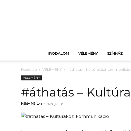
IRODALOM
VÉLEMÉNY
SZÍNHÁZ
Kezdőlap
VÉLEMÉNY
#áthatás – Kultúraközi kommunikáci
VÉLEMÉNY
#áthatás – Kultú
Káldy Márton
-
2019. júl. 28.