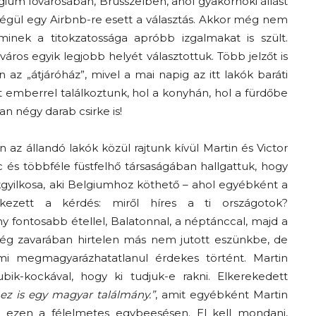
ium fővárosában, Brüsszelben, ahol gyakornoki állást
e végül egy Airbnb-re esett a választás. Akkor még nem
A
minek a titokzatossága apróbb izgalmakat is szült.
város egyik legjobb helyét választottuk. Több jelzőt is
 az „átjáróház”, mivel a mai napig az itt lakók baráti
mberrel találkoztunk, hol a konyhán, hol a fürdőbe
 négy darab csirke is!
fiatalság
 az állandó lakók közül rajtunk kívül Martin és Victor
ác és többféle füstfelhő társaságában hallgattuk, hogy
gyilkosa, aki Belgiumhoz köthető – ahol egyébként a
tkezett a kérdés: miről híres a ti országotok?
százada
ny fontosabb étellel, Balatonnal, a néptánccal, majd a
ég zavarában hirtelen más nem jutott eszünkbe, de
mi megmagyarázhatatlanul érdekes történt. Martin
ik-kockával, hogy ki tudjuk-e rakni. Elkerekedett
 ez is egy magyar találmány.”
, amit egyébként Martin
ezen a félelmetes egybeesésen. El kell mondani,