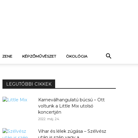
ZENE
KÉPZŐMŰVÉSZET
ÖKOLÓGIA
LEGUTÓBBI CIKKEK
Karneválhangulatú búcsú – Ott
voltunk a Little Mix utolsó
koncertjén
2022. máj. 24.
Vihar és lélek zúgása – Szélvész
után is szép vagy a...