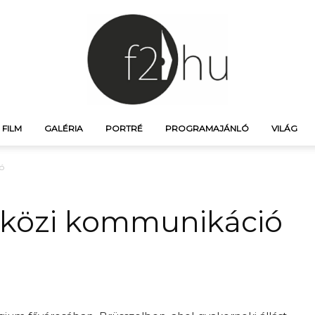
FILM
GALÉRIA
PORTRÉ
PROGRAMAJÁNLÓ
VILÁG
f21.hu
ó
raközi kommunikáció
–