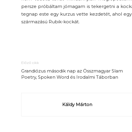
persze próbáltam jómagam is tekergetni a kockát
tegnap este egy kurzus vette kezdetét, ahol egy 
származású Rubik-kockát.
Előző cikk
Grandiózus második nap az Összmagyar Slam
Poetry, Spoken Word és Irodalmi Táborban
Káldy Márton