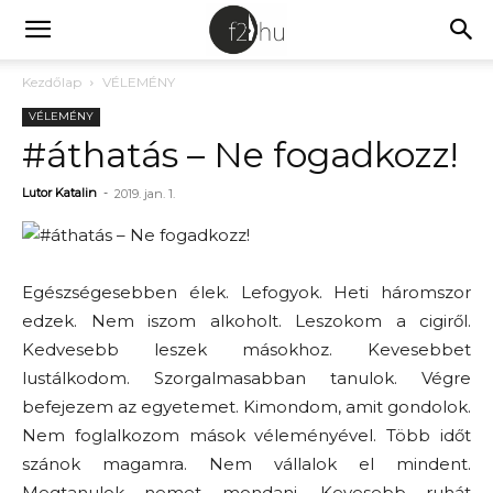
Kezdőlap
VÉLEMÉNY
VÉLEMÉNY
#áthatás – Ne fogadkozz!
Lutor Katalin
-
2019. jan. 1.
Egészségesebben élek. Lefogyok. Heti háromszor
edzek. Nem iszom alkoholt. Leszokom a cigiről.
Kedvesebb leszek másokhoz. Kevesebbet
lustálkodom. Szorgalmasabban tanulok. Végre
befejezem az egyetemet. Kimondom, amit gondolok.
Nem foglalkozom mások véleményével. Több időt
szánok magamra. Nem vállalok el mindent.
Megtanulok nemet mondani. Kevesebb ruhát