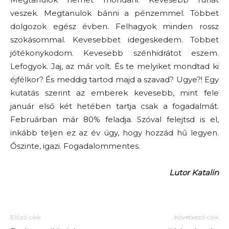
veszek. Megtanulok bánni a pénzemmel. Többet
dolgozok egész évben. Felhagyok minden rossz
szokásommal. Kevesebbet idegeskedem. Többet
jótékonykodom. Kevesebb szénhidrátot eszem.
Lefogyok. Jaj, az már volt. És te melyiket mondtad ki
éjfélkor? És meddig tartod majd a szavad? Ugye?! Egy
kutatás szerint az emberek kevesebb, mint fele
január első két hetében tartja csak a fogadalmát.
Februárban már 80% feladja. Szóval felejtsd is el,
inkább teljen ez az év úgy, hogy hozzád hű legyen.
Őszinte, igazi. Fogadalommentes.
Lutor Katalin
Előző cikk
Következő cikk