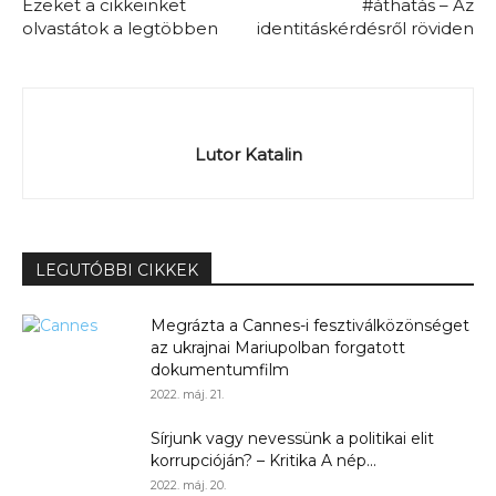
Ezeket a cikkeinket
#áthatás – Az
olvastátok a legtöbben
identitáskérdésről röviden
Lutor Katalin
LEGUTÓBBI CIKKEK
Megrázta a Cannes-i fesztiválközönséget
az ukrajnai Mariupolban forgatott
dokumentumfilm
2022. máj. 21.
Sírjunk vagy nevessünk a politikai elit
korrupcióján? – Kritika A nép...
2022. máj. 20.