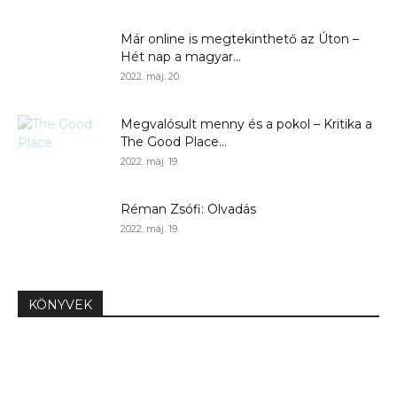
Már online is megtekinthető az Úton –
Hét nap a magyar...
2022. máj. 20.
Megvalósult menny és a pokol – Kritika a
The Good Place...
2022. máj. 19.
Réman Zsófi: Olvadás
2022. máj. 19.
KÖNYVEK