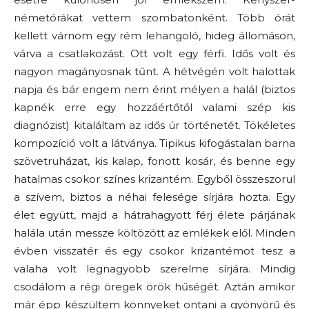
németórákat vettem szombatonként. Több órát
kellett várnom egy rém lehangoló, hideg állomáson,
várva a csatlakozást. Ott volt egy férfi. Idős volt és
nagyon magányosnak tűnt. A hétvégén volt halottak
napja és bár engem nem érint mélyen a halál (biztos
kapnék erre egy hozzáértőtől valami szép kis
diagnózist) kitaláltam az idős úr történetét. Tökéletes
kompozíció volt a látványa. Tipikus kifogástalan barna
szövetruházat, kis kalap, fonott kosár, és benne egy
hatalmas csokor színes krizantém. Egyből összeszorul
a szívem, biztos a néhai felesége sírjára hozta. Egy
élet együtt, majd a hátrahagyott férj élete párjának
halála után messze költözött az emlékek elől. Minden
évben visszatér és egy csokor krizantémot tesz a
valaha volt legnagyobb szerelme sírjára. Mindig
csodálom a régi öregek örök hűségét. Aztán amikor
már épp készültem könnyeket ontani a gyönyörű és