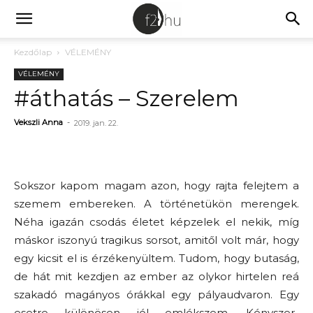
Kezdőlap
VÉLEMÉNY
VÉLEMÉNY
#áthatás – Szerelem
Vekszli Anna
-
2019. jan. 22.
Sokszor kapom magam azon, hogy rajta felejtem a
szemem embereken. A történetükön merengek.
Néha igazán csodás életet képzelek el nekik, míg
máskor iszonyú tragikus sorsot, amitől volt már, hogy
egy kicsit el is érzékenyültem. Tudom, hogy butaság,
de hát mit kezdjen az ember az olykor hirtelen reá
szakadó magányos órákkal egy pályaudvaron. Egy
esetre különösen jól emlékszem. Kényszer-