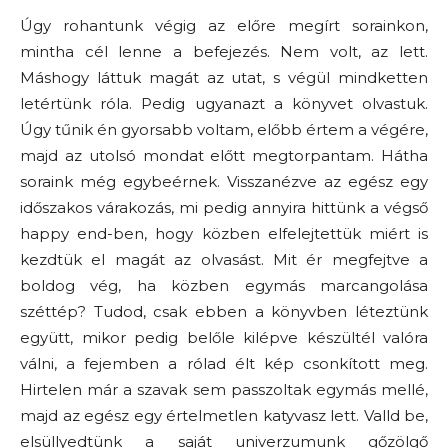
Úgy rohantunk végig az előre megírt sorainkon,
mintha cél lenne a befejezés. Nem volt, az lett.
Máshogy láttuk magát az utat, s végül mindketten
letértünk róla. Pedig ugyanazt a könyvet olvastuk.
Úgy tűnik én gyorsabb voltam, előbb értem a végére,
majd az utolsó mondat előtt megtorpantam. Hátha
soraink még egybeérnek. Visszanézve az egész egy
időszakos várakozás, mi pedig annyira hittünk a végső
happy end-ben, hogy közben elfelejtettük miért is
kezdtük el magát az olvasást. Mit ér megfejtve a
boldog vég, ha közben egymás marcangolása
széttép? Tudod, csak ebben a könyvben léteztünk
együtt, mikor pedig belőle kilépve készültél valóra
válni, a fejemben a rólad élt kép csonkított meg.
Hirtelen már a szavak sem passzoltak egymás mellé,
majd az egész egy értelmetlen katyvasz lett. Valld be,
elsüllyedtünk a saját univerzumunk gőzölgő