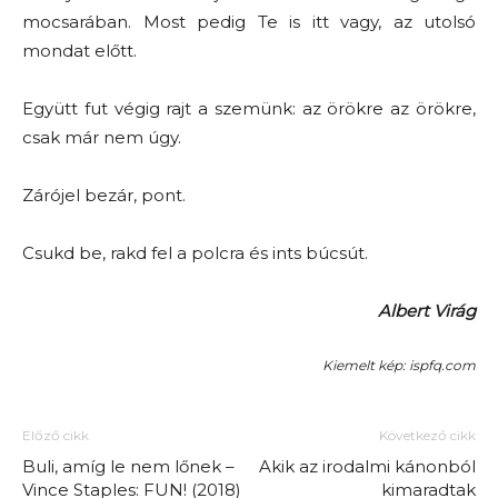
mocsarában. Most pedig Te is itt vagy, az utolsó
mondat előtt.
Együtt fut végig rajt a szemünk: az örökre az örökre,
csak már nem úgy.
Zárójel bezár, pont.
Csukd be, rakd fel a polcra és ints búcsút.
Albert Virág
Kiemelt kép: ispfq.com
Előző cikk
Következő cikk
Buli, amíg le nem lőnek –
Akik az irodalmi kánonból
Vince Staples: FUN! (2018)
kimaradtak