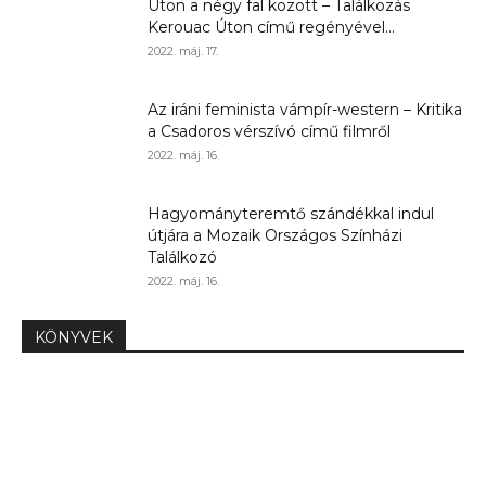
Úton a négy fal között – Találkozás
Kerouac Úton című regényével...
2022. máj. 17.
Az iráni feminista vámpír-western – Kritika
a Csadoros vérszívó című filmről
2022. máj. 16.
Hagyományteremtő szándékkal indul
útjára a Mozaik Országos Színházi
Találkozó
2022. máj. 16.
KÖNYVEK