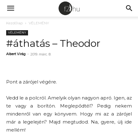
Kezdőlap
VÉLEMÉNY
VÉLEMÉNY
#áthatás – Theodor
Albert Virág
-
2019. márc. 8.
Pont a zárójel végére.
Vedd le a polcról. Amelyik olyan nagyon apró. Igen, az
te vagy a borítón. Meglepődtél? Pedig nekem
mindenről van egy könyvem. Hogy mi az a zárójel
már a legelején? Majd megtudod. Na, gyere, ülj ide
mellém!