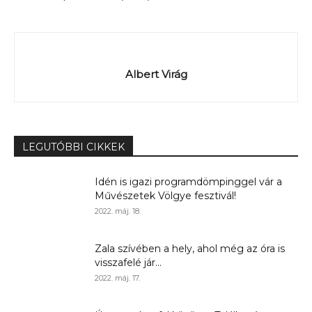
Albert Virág
LEGUTÓBBI CIKKEK
Idén is igazi programdömpinggel vár a
Művészetek Völgye fesztivál!
2022. máj. 18.
Zala szívében a hely, ahol még az óra is
visszafelé jár...
2022. máj. 17.