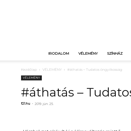
IRODALOM
VÉLEMÉNY
SZÍNHÁZ
Kezdőlap
VÉLEMÉNY
#áthatás – Tudatos öngyilkosság
VÉLEMÉNY
#áthatás – Tudato
f21.hu
-
2019. jún. 25.