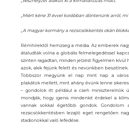
„Vészhelyzet alakult ki a klímaváltozás miatt.”
„Miért kéne 31 évvel korábban döntenünk arról, mi
„A magyar kormány a rezsicsökkentés okán blokkol
Rémhírektől hemzseg a média. Az emberek nagy 
átaludták volna a globális felmelegedéssel kapc
szinten ragadtan, minden jelzést figyelmen kívül h
azok, akik fejünk felett és nevünkben beszélnek
Többször megyünk el nap mint nap a városban
plakátok mellett, mint ahány évünk lenne sikere
– gondolok itt például a cseh miniszterelnök ú
mondják, hogy igenis mindenkit érdekel a klíma
vannak sokkal égetőbb gondok. Gondolom a 
rezsicsökkentésben lezajló eget rengetően nagy
stadionokkal való lefedése.