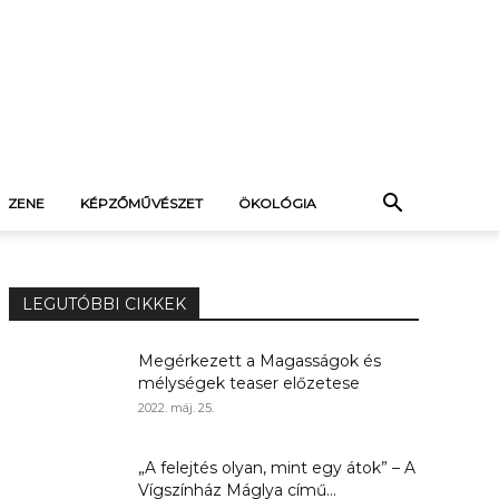
ZENE
KÉPZŐMŰVÉSZET
ÖKOLÓGIA
LEGUTÓBBI CIKKEK
Megérkezett a Magasságok és
mélységek teaser előzetese
2022. máj. 25.
„A felejtés olyan, mint egy átok” – A
Vígszínház Máglya című...