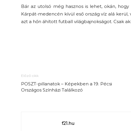
Bár az utolsó még hasznos is lehet, okán, hogy 
Kárpát-medencén kívül eső ország víz alá kerül,
azt a hőn áhított futball világbajnokságot. Csak 
Előző cikk
POSZT-pillanatok – Képekben a 19. Pécsi
Országos Színházi Találkozó
f21.hu