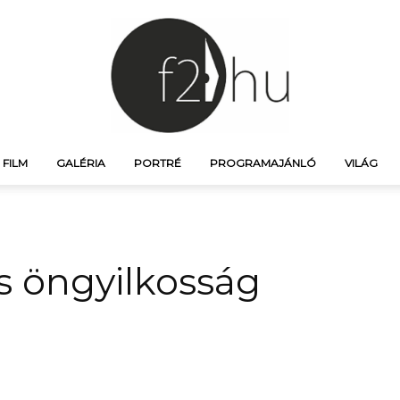
FILM
GALÉRIA
PORTRÉ
PROGRAMAJÁNLÓ
VILÁG
f21.hu
s öngyilkosság
–