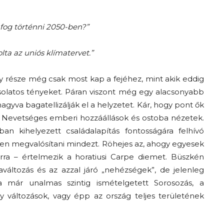
A
 fog történni 2050-ben?”
ta az uniós klímatervet.”
része még csak most kap a fejéhez, mint akik eddig
fiatalság
solatos tényeket. Páran viszont még egy alacsonyabb
agyva bagatellizálják el a helyzetet. Kár, hogy pont ők
. Nevetséges emberi hozzáállások és ostoba nézetek.
 kihelyezett családalapítás fontosságára felhívó
sen megvalósítani mindezt. Röhejes az, ahogy egyesek
százada
rra – értelmezik a horatiusi Carpe diemet. Büszkén
változás és az azzal járó „nehézségek”, de jelenleg
már unalmas szintig ismételgetett Sorosozás, a
 változások, vagy épp az ország teljes területének