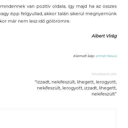
mindennek van pozitív oldala, így majd ha az összes
 vagy épp felgyullad, akkor talán sikerül megnyernünk
akkor már nem lesz idő gólörömre.
Albert Virág
Kiemelt kép:
artnet News
Következő cikk
“Izzadt, nekifeszült, lihegett, lerogyott,
nekifeszült, lerogyott, izzadt, lihegett,
nekifeszült”