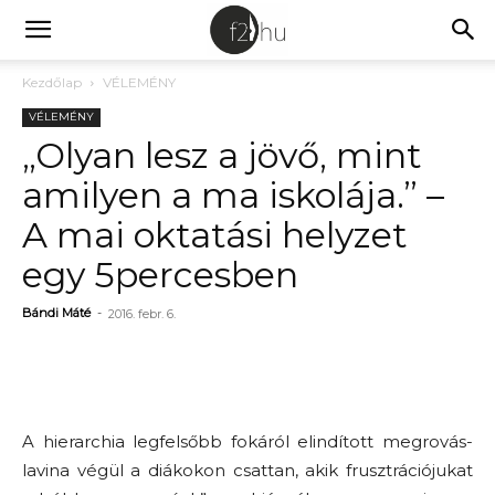
Kezdőlap
VÉLEMÉNY
VÉLEMÉNY
„Olyan lesz a jövő, mint
amilyen a ma iskolája.” –
A mai oktatási helyzet
egy 5percesben
Bándi Máté
-
2016. febr. 6.
A hierarchia legfelsőbb fokáról elindított megrovás-
lavina végül a diákokon csattan, akik frusztrációjukat