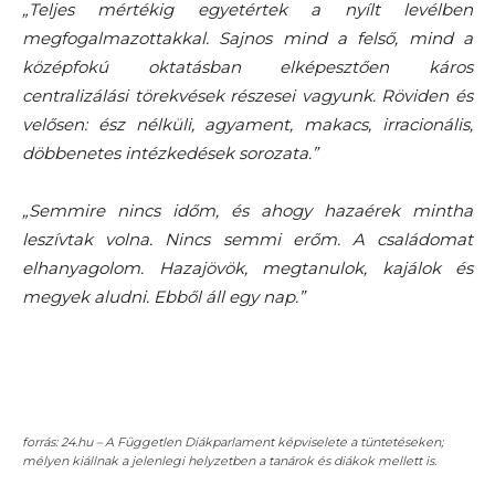
„Teljes mértékig egyetértek a nyílt levélben
megfogalmazottakkal. Sajnos mind a felső, mind a
középfokú oktatásban elképesztően káros
centralizálási törekvések részesei vagyunk. Röviden és
velősen: ész nélküli, agyament, makacs, irracionális,
döbbenetes intézkedések sorozata.”
„Semmire nincs időm, és ahogy hazaérek mintha
leszívtak volna. Nincs semmi erőm. A családomat
elhanyagolom. Hazajövök, megtanulok, kajálok és
megyek aludni. Ebből áll egy nap.”
forrás: 24.hu – A Független Diákparlament képviselete a tüntetéseken;
mélyen kiállnak a jelenlegi helyzetben a tanárok és diákok mellett is.