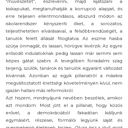
“művészetét”, észrevenni, majd kijátszani a
kiskapukat, megtanulhatják a korrupció alapjait, és
erre teljesen ellentmondásos, abszurd módon az
iskolarendszer kényszeríti őket, a sorozatos,
teljesíthetetlen elvárásaival, a felsőbbrendűségét, a
tanulók felett állását fitogtatva. Az eszme hasba
szúrja önmagát, és lassan, hörögve kivérzik. Az egyre
erősödő indulatoknak pedig lassan már semmi sem
képes gátat szabni. A levegőben forradalmi szag
terjeng, szülők, tanárok és tanulók egyaránt változást
kívánnak. Azonban az egyik pillanatról a másikra
megváltoztatott érettségi követelményen kívül, nem
igazán hallani más reformokról.
Azt hiszem, mindnyájunk nevében beszélek, amikor
azt mondom: Most jött el a pillanat, hogy közös
erővel, a demokráciából fakadóan kiálljunk
egymásért, részesei, formálói legyünk saját és
gyermekeink életének, hiszen
„Olyan lesz a jövő, mint