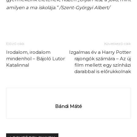
amilyen a ma iskolája.” /Szent-Györgyi Albert/
Előző cikk
Következő cikk
Irodalom, irodalom
Izgalmas év a Harry Potter
mindenhol – Bájoló Lutor
rajongók számára – Az új
Katalinnal
film mellett egy színházi
darabbal is előrukkolnak
Bándi Máté