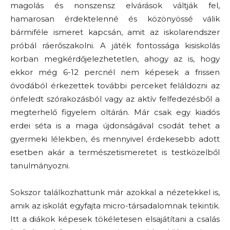
magolás és nonszensz elvárások váltják fel,
hamarosan érdektelenné és közönyössé válik
bármiféle ismeret kapcsán, amit az iskolarendszer
próbál ráerőszakolni. A játék fontossága kisiskolás
korban megkérdőjelezhetetlen, ahogy az is, hogy
ekkor még 6-12 percnél nem képesek a frissen
óvodából érkezettek további perceket feláldozni az
önfeledt szórakozásból vagy az aktív felfedezésből a
megterhelő figyelem oltárán. Már csak egy kiadós
erdei séta is a maga újdonságával csodát tehet a
gyermeki lélekben, és mennyivel érdekesebb adott
esetben akár a természetismeretet is testközelből
tanulmányozni.
Sokszor találkozhattunk már azokkal a nézetekkel is,
amik az iskolát egyfajta micro-társadalomnak tekintik.
Itt a diákok képesek tökéletesen elsajátítani a csalás