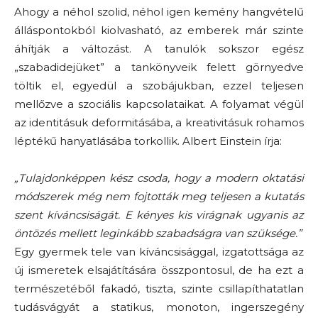
Ahogy a néhol szolid, néhol igen kemény hangvételű
álláspontokból kiolvasható, az emberek már szinte
áhítják a változást. A tanulók sokszor egész
„szabadidejüket” a tankönyveik felett görnyedve
töltik el, egyedül a szobájukban, ezzel teljesen
mellőzve a szociális kapcsolataikat. A folyamat végül
az identitásuk deformitásába, a kreativitásuk rohamos
léptékű hanyatlásába torkollik. Albert Einstein írja:
„Tulajdonképpen kész csoda, hogy a modern oktatási
módszerek még nem fojtották meg teljesen a kutatás
szent kíváncsiságát. E kényes kis virágnak ugyanis az
öntözés mellett leginkább szabadságra van szüksége.”
Egy gyermek tele van kíváncsisággal, izgatottsága az
új ismeretek elsajátítására összpontosul, de ha ezt a
természetéből fakadó, tiszta, szinte csillapíthatatlan
tudásvágyát a statikus, monoton, ingerszegény