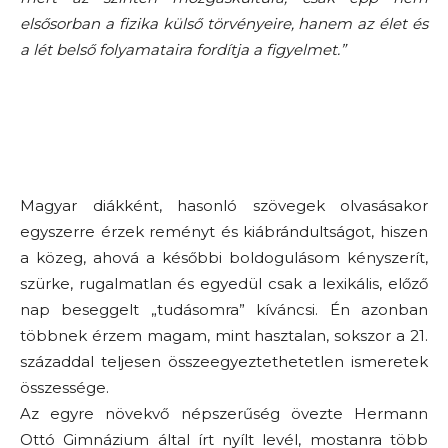
elsősorban a fizika külső törvényeire, hanem az élet és
a lét belső folyamataira fordítja a figyelmet.”
Magyar diákként, hasonló szövegek olvasásakor
egyszerre érzek reményt és kiábrándultságot, hiszen
a közeg, ahová a későbbi boldogulásom kényszerít,
szürke, rugalmatlan és egyedül csak a lexikális, előző
nap beseggelt „tudásomra” kíváncsi. Én azonban
többnek érzem magam, mint hasztalan, sokszor a 21.
századdal teljesen összeegyeztethetetlen ismeretek
összessége.
Az egyre növekvő népszerűség övezte Hermann
Ottó Gimnázium által írt nyílt levél, mostanra több