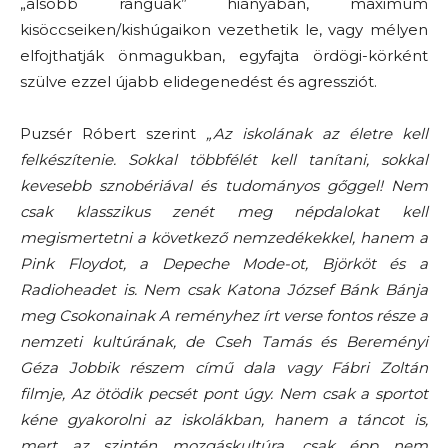
„alsóbb rangúak” hiányában, maximum
kisöccseiken/kishúgaikon vezethetik le, vagy mélyen
elfojthatják önmagukban, egyfajta ördögi-körként
szülve ezzel újabb elidegenedést és agressziót.
Puzsér Róbert szerint
„Az iskolának az életre kell
felkészítenie. Sokkal többfélét kell tanítani, sokkal
kevesebb sznobériával és tudományos gőggel! Nem
csak klasszikus zenét meg népdalokat kell
megismertetni a következő nemzedékekkel, hanem a
Pink Floydot, a Depeche Mode-ot, Björköt és a
Radioheadet is. Nem csak Katona József Bánk Bánja
meg Csokonainak A reményhez írt verse fontos része a
nemzeti kultúrának, de Cseh Tamás és Bereményi
Géza Jobbik részem című dala vagy Fábri Zoltán
filmje, Az ötödik pecsét pont úgy. Nem csak a sportot
kéne gyakorolni az iskolákban, hanem a táncot is,
mert az szintén mozgáskultúra, csak épp nem