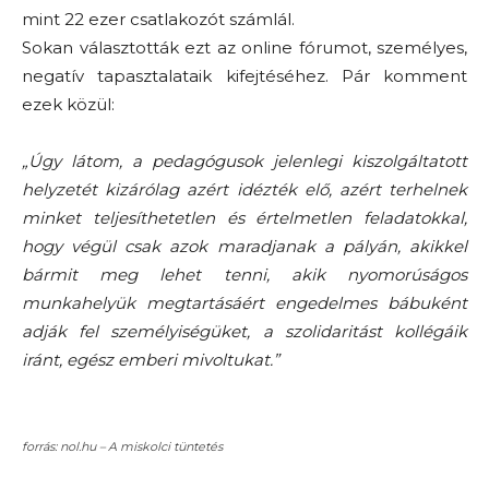
mint 22 ezer csatlakozót számlál.
Sokan választották ezt az online fórumot, személyes,
negatív tapasztalataik kifejtéséhez. Pár komment
ezek közül:
„Úgy látom, a pedagógusok jelenlegi kiszolgáltatott
helyzetét kizárólag azért idézték elő, azért terhelnek
minket teljesíthetetlen és értelmetlen feladatokkal,
hogy végül csak azok maradjanak a pályán, akikkel
bármit meg lehet tenni, akik nyomorúságos
munkahelyük megtartásáért engedelmes bábuként
adják fel személyiségüket, a szolidaritást kollégáik
iránt, egész emberi mivoltukat.”
forrás: nol.hu – A miskolci tüntetés