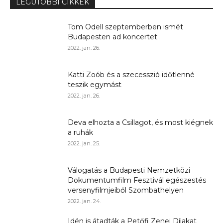
LEGUTÓBBI CIKKEK
Tom Odell szeptemberben ismét
Budapesten ad koncertet
2022. jan. 26.
Katti Zoób és a szecesszió időtlenné
teszik egymást
2022. jan. 26.
Deva elhozta a Csillagot, és most kiégnek
a ruhák
2022. jan. 25.
Válogatás a Budapesti Nemzetközi
Dokumentumfilm Fesztivál egészestés
versenyfilmjeiből Szombathelyen
2022. jan. 24.
Idén is átadták a Petőfi Zenei Díjakat