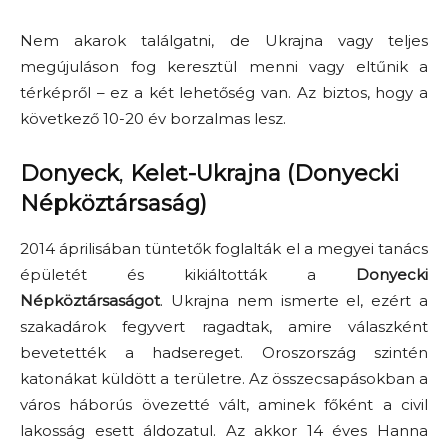
Nem akarok találgatni, de Ukrajna vagy teljes
megújuláson fog keresztül menni vagy eltűnik a
térképről – ez a két lehetőség van. Az biztos, hogy a
következő 10-20 év borzalmas lesz.
Donyeck
,
Kelet-Ukrajna (Donyecki
Népköztársaság)
2014 áprilisában tüntetők foglalták el a megyei tanács
épületét és kikiáltották a
Donyecki
Népköztársaságot
. Ukrajna nem ismerte el, ezért a
szakadárok fegyvert ragadtak, amire válaszként
bevetették a hadsereget. Oroszország szintén
katonákat küldött a területre. Az összecsapásokban a
város háborús övezetté vált, aminek főként a civil
lakosság esett áldozatul. Az akkor 14 éves Hanna