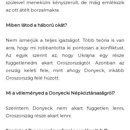
szüleivel menekülni kényszerült, de máig emlékszik
az ott átélt borzalmakra.
Miben látod a háború okát?
Nem ismerjük a teljes igazságot. Több teória is van
arra, hogy mi robbantotta ki pontosan a konfliktust.
Az egyik szerint az, hogy Ukrajna egy része
függetlenedni akart Oroszországtól. Azonban az
ország keleti fele, mint ahogy Donyeck, inkább
Oroszország felé húzott.
Mi a véleményed a Donyecki Népköztársaságról?
Szerintem Donyeck nem akart független lenni,
Oroszország része akart lenni.