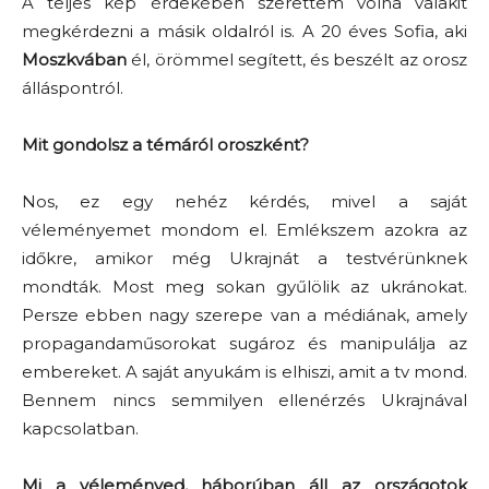
A teljes kép érdekében szerettem volna valakit
megkérdezni a másik oldalról is. A 20 éves Sofia, aki
Moszkvában
él, örömmel segített, és beszélt az orosz
álláspontról.
Mit gondolsz a témáról oroszként?
Nos, ez egy nehéz kérdés, mivel a saját
véleményemet mondom el. Emlékszem azokra az
időkre, amikor még Ukrajnát a testvérünknek
mondták. Most meg sokan gyűlölik az ukránokat.
Persze ebben nagy szerepe van a médiának, amely
propagandaműsorokat sugároz és manipulálja az
embereket. A saját anyukám is elhiszi, amit a tv mond.
Bennem nincs semmilyen ellenérzés Ukrajnával
kapcsolatban.
Mi a véleményed, háborúban áll az országotok