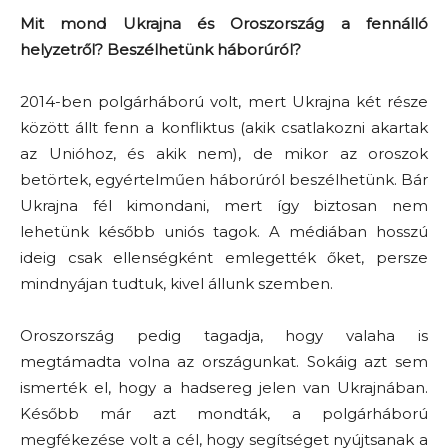
Mit mond Ukrajna és Oroszország a fennálló
helyzetről? Beszélhetünk háborúról?
2014-ben polgárháború volt, mert Ukrajna két része
között állt fenn a konfliktus (akik csatlakozni akartak
az Unióhoz, és akik nem), de mikor az oroszok
betörtek, egyértelműen háborúról beszélhetünk. Bár
Ukrajna fél kimondani, mert így biztosan nem
lehetünk később uniós tagok. A médiában hosszú
ideig csak ellenségként emlegették őket, persze
mindnyájan tudtuk, kivel állunk szemben.
Oroszország pedig tagadja, hogy valaha is
megtámadta volna az országunkat. Sokáig azt sem
ismerték el, hogy a hadsereg jelen van Ukrajnában.
Később már azt mondták, a polgárháború
megfékezése volt a cél, hogy segítséget nyújtsanak a