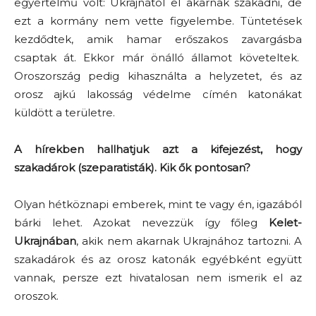
egyértelmű volt: Ukrajnától el akarnak szakadni, de
ezt a kormány nem vette figyelembe. Tüntetések
kezdődtek, amik hamar erőszakos zavargásba
csaptak át. Ekkor már önálló államot követeltek.
Oroszország pedig kihasználta a helyzetet, és az
orosz ajkú lakosság védelme címén katonákat
küldött a területre.
A hírekben hallhatjuk azt a kifejezést, hogy
szakadárok (szeparatisták). Kik ők pontosan?
Olyan hétköznapi emberek, mint te vagy én, igazából
bárki lehet. Azokat nevezzük így főleg
Kelet-
Ukrajnában
, akik nem akarnak Ukrajnához tartozni. A
szakadárok és az orosz katonák egyébként együtt
vannak, persze ezt hivatalosan nem ismerik el az
oroszok.