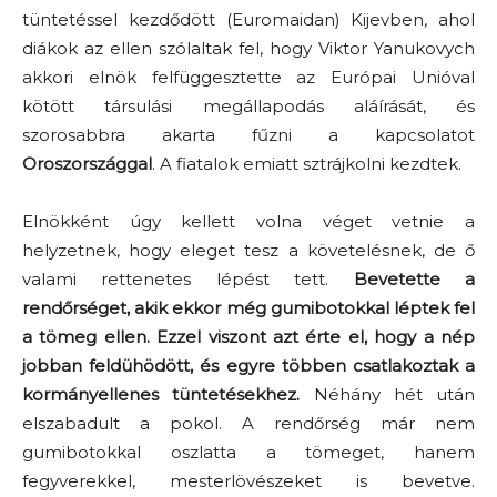
tüntetéssel kezdődött (Euromaidan) Kijevben, ahol
diákok az ellen szólaltak fel, hogy Viktor Yanukovych
akkori elnök felfüggesztette az Európai Unióval
kötött társulási megállapodás aláírását, és
szorosabbra akarta fűzni a kapcsolatot
Oroszországgal
. A fiatalok emiatt sztrájkolni kezdtek.
Elnökként úgy kellett volna véget vetnie a
helyzetnek, hogy eleget tesz a követelésnek, de ő
valami rettenetes lépést tett.
Bevetette a
rendőrséget, akik ekkor még gumibotokkal léptek fel
a tömeg ellen. Ezzel viszont azt érte el, hogy a nép
jobban feldühödött, és egyre többen csatlakoztak a
kormányellenes tüntetésekhez.
Néhány hét után
elszabadult a pokol. A rendőrség már nem
gumibotokkal oszlatta a tömeget, hanem
fegyverekkel, mesterlövészeket is bevetve.