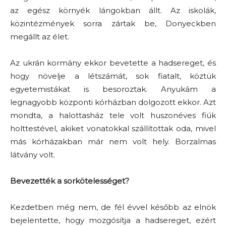
az egész környék lángokban állt. Az iskolák,
közintézmények sorra zártak be, Donyeckben
megállt az élet.
Az ukrán kormány ekkor bevetette a hadsereget, és
hogy növelje a létszámát, sok fiatalt, köztük
egyetemistákat is besoroztak. Anyukám a
legnagyobb központi kórházban dolgozott ekkor. Azt
mondta, a halottasház tele volt huszonéves fiúk
holttestével, akiket vonatokkal szállítottak oda, mivel
más kórházakban már nem volt hely. Borzalmas
látvány volt.
Bevezették a sorkötelességet?
Kezdetben még nem, de fél évvel később az elnök
bejelentette, hogy mozgósítja a hadsereget, ezért