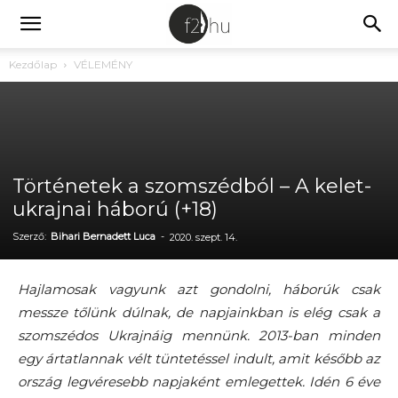
Kezdőlap
VÉLEMÉNY
Történetek a szomszédból – A kelet-
ukrajnai háború (+18)
Szerző:
Bihari Bernadett Luca
-
2020. szept. 14.
Hajlamosak vagyunk azt gondolni, háborúk csak
messze tőlünk dúlnak, de napjainkban is elég csak a
szomszédos Ukrajnáig mennünk. 2013-ban minden
egy ártatlannak vélt tüntetéssel indult, amit később az
ország legvéresebb napjaként emlegettek. Idén 6 éve