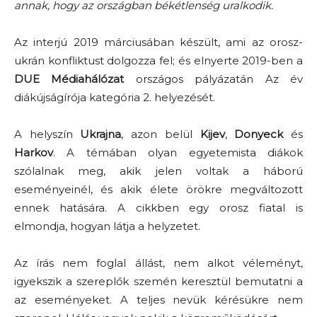
annak, hogy az országban békétlenség uralkodik.
Az interjú 2019 márciusában készült, ami az orosz-
ukrán konfliktust dolgozza fel; és elnyerte 2019-ben a
DUE Médiahálózat
országos pályázatán Az év
diákújságírója kategória 2. helyezését.
A helyszín
Ukrajna
, azon belül
Kijev
,
Donyeck
és
Harkov
. A témában olyan egyetemista diákok
szólalnak meg, akik jelen voltak a háború
eseményeinél, és akik élete örökre megváltozott
ennek hatására. A cikkben egy orosz fiatal is
elmondja, hogyan látja a helyzetet.
Az írás nem foglal állást, nem alkot véleményt,
igyekszik a szereplők szemén keresztül bemutatni a
az eseményeket. A teljes nevük kérésükre nem