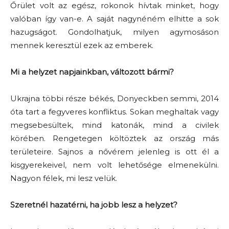
Őrület volt az egész, rokonok hívtak minket, hogy
valóban így van-e. A saját nagynéném elhitte a sok
hazugságot. Gondolhatjuk, milyen agymosáson
mennek keresztül ezek az emberek.
Mi a helyzet napjainkban, változott bármi?
Ukrajna többi része békés, Donyeckben semmi, 2014
óta tart a fegyveres konfliktus. Sokan meghaltak vagy
megsebesültek, mind katonák, mind a civilek
körében. Rengetegen költöztek az ország más
területeire. Sajnos a nővérem jelenleg is ott él a
kisgyerekeivel, nem volt lehetősége elmenekülni.
Nagyon félek, mi lesz velük.
Szeretnél hazatérni, ha jobb lesz a helyzet?