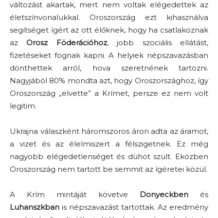
változást akartak, mert nem voltak elégedettek az
életszínvonalukkal. Oroszország ezt kihasználva
segítséget ígért az ott élőknek, hogy ha csatlakoznak
az
Orosz Föderációhoz
, jobb szociális ellátást,
fizetéseket fognak kapni. A helyiek népszavazásban
dönthettek arról, hova szeretnének tartozni.
Nagyjából 80% mondta azt, hogy Oroszországhoz, így
Oroszország „elvette” a Krímet, persze ez nem volt
legitim.
Ukrajna válaszként háromszoros áron adta az áramot,
a vizet és az élelmiszert a félszigetnek. Ez még
nagyobb elégedetlenséget és dühöt szült. Eközben
Oroszország nem tartott be semmit az ígéretei közül.
A Krím mintáját követve
Donyeckben
és
Luhanszkban
is népszavazást tartottak. Az eredmény