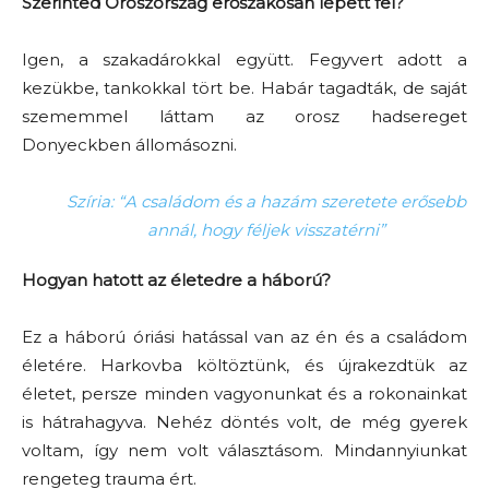
Szerinted Oroszország erőszakosan lépett fel?
Igen, a szakadárokkal együtt. Fegyvert adott a
kezükbe, tankokkal tört be. Habár tagadták, de saját
szememmel láttam az orosz hadsereget
Donyeckben állomásozni.
Szíria: “A családom és a hazám szeretete erősebb
annál, hogy féljek visszatérni”
Hogyan hatott az életedre a háború?
Ez a háború óriási hatással van az én és a családom
életére. Harkovba költöztünk, és újrakezdtük az
életet, persze minden vagyonunkat és a rokonainkat
is hátrahagyva. Nehéz döntés volt, de még gyerek
voltam, így nem volt választásom. Mindannyiunkat
rengeteg trauma ért.