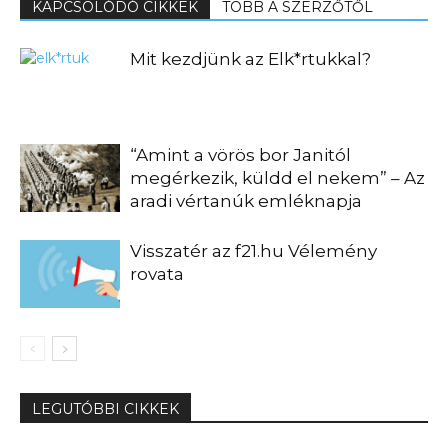
KAPCSOLÓDÓ CIKKEK
TÖBB A SZERZŐTŐL
Mit kezdjünk az Elk*rtukkal?
“Amint a vörös bor Janitól
megérkezik, küldd el nekem” – Az
aradi vértanúk emléknapja
Visszatér az f21.hu Vélemény
rovata
LEGUTÓBBI CIKKEK