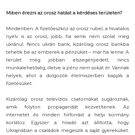
Miben érezni az orosz hatást a kérdéses területen?
Mindenben. A fizetőeszköz az orosz rubel, a hivatalos
nyelv is az orosz, jobb, ha senki nem szólal meg
ukránul. Nincs ukrán bank, kizárólag orosz bankba
tehetik be az emberek a pénzüket – már ha lenne. A
terület még jobban elszegényedett, nincs
munkalehetőség, illetve a pénz nem sokat ér. Vannak
helyek, ahol a dolgozók élelmiszerben kapják a
fizetésüket.
Kizárólag orosz televíziós csatornákat sugároznak,
amik folyton propagandát közvetítenek. Az
internetet és minden hírforrást a helyi kormány
korlátoz. Egyszer a híradó azt állította, hogy
Ukrajnában a családok megeszik a saját gyereküket.