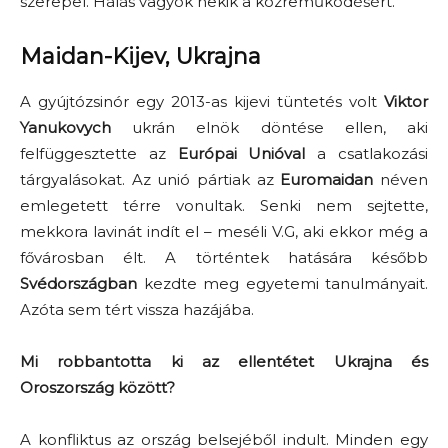
szerepel. Hálás vagyok nekik a közreműködésért.
Maidan-Kijev, Ukrajna
A gyújtózsinór egy 2013-as kijevi tüntetés volt
Viktor
Yanukovych
ukrán elnök döntése ellen, aki
felfüggesztette az
Európai Unióval
a csatlakozási
tárgyalásokat. Az unió pártiak az
Euromaidan
néven
emlegetett térre vonultak. Senki nem sejtette,
mekkora lavinát indít el – meséli V.G, aki ekkor még a
fővárosban élt. A történtek hatására később
Svédországban
kezdte meg egyetemi tanulmányait.
Azóta sem tért vissza hazájába.
Mi robbantotta ki az ellentétet Ukrajna és
Oroszország között?
A konfliktus az ország belsejéből indult. Minden egy