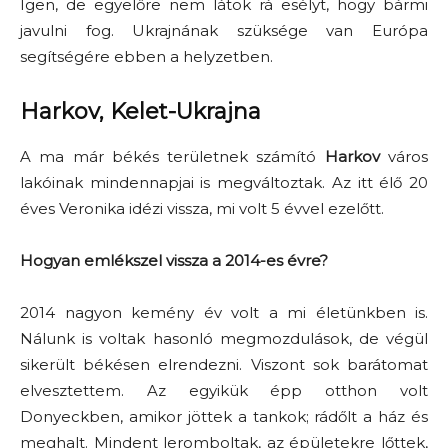
Igen, de egyelőre nem látok rá esélyt, hogy bármi
javulni fog. Ukrajnának szüksége van Európa
segítségére ebben a helyzetben.
Harkov, Kelet-Ukrajna
A ma már békés területnek számító
Harkov
város
lakóinak mindennapjai is megváltoztak. Az itt élő 20
éves Veronika idézi vissza, mi volt 5 évvel ezelőtt.
Hogyan emlékszel vissza a 2014-es évre?
2014 nagyon kemény év volt a mi életünkben is.
Nálunk is voltak hasonló megmozdulások, de végül
sikerült békésen elrendezni. Viszont sok barátomat
elvesztettem. Az egyikük épp otthon volt
Donyeckben, amikor jöttek a tankok; rádőlt a ház és
meghalt. Mindent leromboltak, az épületekre lőttek,