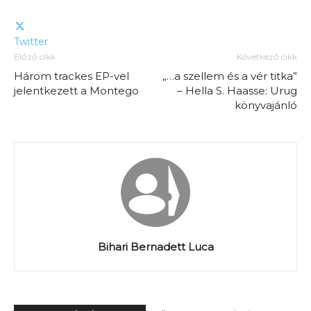
Twitter
Előző cikk
Következő cikk
Három trackes EP-vel
„…a szellem és a vér titka”
jelentkezett a Montego
– Hella S. Haasse: Urug
könyvajánló
Bihari Bernadett Luca