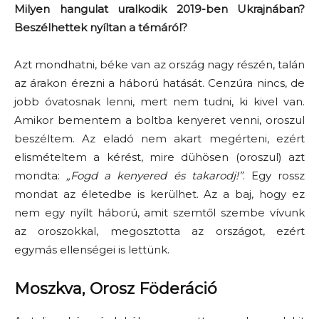
Milyen hangulat uralkodik 2019-ben Ukrajnában?
Beszélhettek nyíltan a témáról?
Azt mondhatni, béke van az ország nagy részén, talán
az árakon érezni a háború hatását. Cenzúra nincs, de
jobb óvatosnak lenni, mert nem tudni, ki kivel van.
Amikor bementem a boltba kenyeret venni, oroszul
beszéltem. Az eladó nem akart megérteni, ezért
elismételtem a kérést, mire dühösen (oroszul) azt
mondta:
„Fogd a kenyered és takarodj!”
. Egy rossz
mondat az életedbe is kerülhet. Az a baj, hogy ez
nem egy nyílt háború, amit szemtől szembe vívunk
az oroszokkal, megosztotta az országot, ezért
egymás ellenségei is lettünk.
Moszkva, Orosz Föderáció