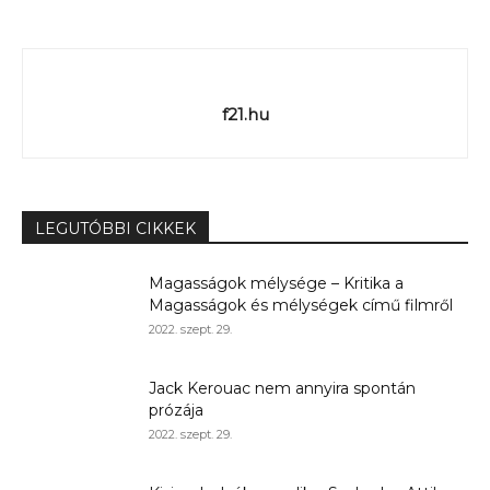
f21.hu
LEGUTÓBBI CIKKEK
Magasságok mélysége – Kritika a
Magasságok és mélységek című filmről
2022. szept. 29.
Jack Kerouac nem annyira spontán
prózája
2022. szept. 29.