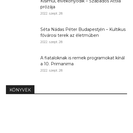
Kisimul, elvékonyodik – Szabados Attila
prózája
2022. szept. 28.
Séta Nádas Péter Budapestjén – Kultikus
fővárosi terek az életműben
2022. szept. 28.
A fiataloknak is remek programokat kínál
a 10. Primanima
2022. szept. 28.
KÖNYVEK