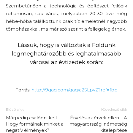
Szembetűnően a technológia és építészet fejlődik
rohamosan, sok város, melyekben 20-30 éve még
hébe-hóba találkoztunk csak tíz emeletnél nagyobb
tömbházakkal, ma már szó szerint a fellegekig érnek.
Lássuk, hogy is változtak a Földünk
legmeghatározóbb és leghatalmasabb
városai az évtizedek során:
Forrás:
http://9gag.com/gag/a25LpvZ?ref=fbp
Előző cikk
Következő cikk
Márpedig csalódni kell!
Érvelés az érvek ellen – A
Hogy formálnak minket a
magyarországi németség
negatív élmények?
kitelepítése