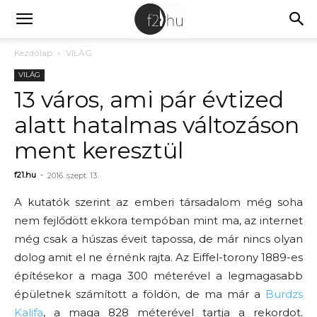
Kezdőlap
VILÁG
VILÁG
13 város, ami pár évtized
alatt hatalmas változáson
ment keresztül
f21.hu
-
2016. szept. 13.
A kutatók szerint az emberi társadalom még soha
nem fejlődött ekkora tempóban mint ma, az internet
még csak a húszas éveit tapossa, de már nincs olyan
dolog amit el ne érnénk rajta. Az Eiffel-torony 1889-es
építésekor a maga 300 méterével a legmagasabb
épületnek számított a földön, de ma már a
Burdzs
Kalifa
, a maga 828 méterével tartja a rekordot.