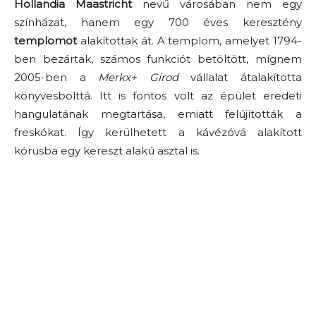
Hollandia
Maastricht
nevű városában nem egy
színházat, hanem egy 700 éves keresztény
templomot
alakítottak át. A templom, amelyet 1794-
ben bezártak, számos funkciót betöltött, mígnem
2005-ben a
Merkx+ Girod
vállalat átalakította
könyvesbolttá. Itt is fontos volt az épület eredeti
hangulatának megtartása, emiatt felújították a
freskókat. Így kerülhetett a kávézóvá alakított
kórusba egy kereszt alakú asztal is.