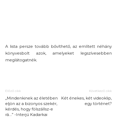
A lista persze tovább bővíthető, az említett néhány
könyvesbolt azok, amelyeket legszívesebben
meglátogatnék.
Előző cikk
Következő cikk
„Mindenkinek az életében
Két énekes, két videoklip,
eljön az a bizonyos szekér,
egy történet?
kérdés, hogy fölszállsz-e
rá…” -Interjú Kadarkai