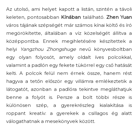
Az utolsó, ami helyet kapott a listán, szintén a távoli
keleten, pontosabban
Kínában
található.
Zhen Yuan
város tájának szépségét már számos kínai költő és író
megörökítette, általában a víz közelségét állítva a
középpontba. Ennek megihletésére készítettek a
helyi
Yangzhou Zhongshuge
nevű könyvesboltban
egy olyan folyosót, amely oldalt íves polcokkal,
valamint a padlón egy fekete tükörrel egy cső hatását
kelti. A polcok felül nem érnek össze, hanem rést
hagyva a tetőn először egy villámra emlékeztetik a
látogatót, azonban a padlóra tekintve megláthatjuk
benne a folyót is. Persze a bolt többi része is
különösen szép, a gyerekrészleg kialakítása is
roppant kreatív: a gyerekek a csillagos ég alatt
válogathatnak a mesekönyvek között.