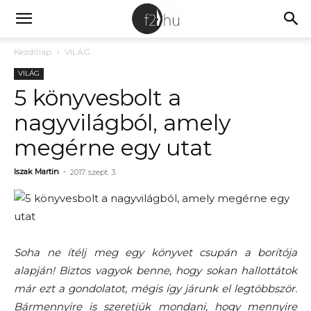
Kezdőlap
VILÁG
VILÁG
5 könyvesbolt a
nagyvilágból, amely
megérne egy utat
Iszak Martin
-
2017. szept. 3.
Soha ne ítélj meg egy könyvet csupán a borítója
alapján! Biztos vagyok benne, hogy sokan hallottátok
már ezt a gondolatot, mégis így járunk el legtöbbször.
Bármennyire is szeretjük mondani, hogy mennyire