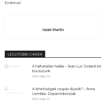
Endrével
Iszak Martin
LEGUTÓBBI CIKKEK
A halhatatlan halála – Jean-Luc Godard-tól
búcsúzunk
2022. szept. 24.
A lehetőségek csupán illúziók? – Anna
Lembke: Dopaminkorszak
2022. szept. 23.