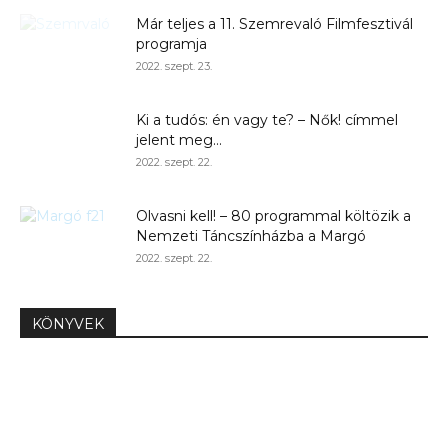
Már teljes a 11. Szemrevaló Filmfesztivál
programja
2022. szept. 23.
Ki a tudós: én vagy te? – Nők! címmel
jelent meg...
2022. szept. 22.
Olvasni kell! – 80 programmal költözik a
Nemzeti Táncszínházba a Margó
2022. szept. 22.
KÖNYVEK