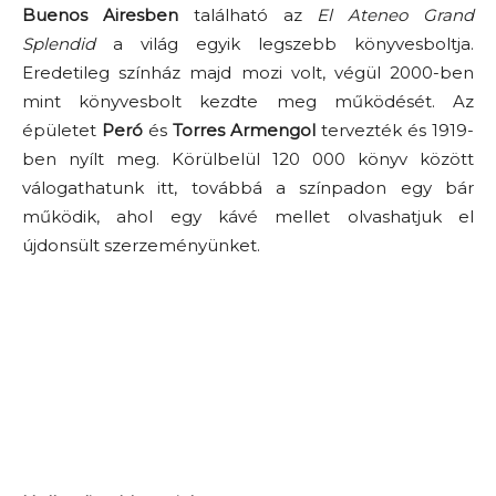
Buenos Airesben
található az
El Ateneo Grand
Splendid
a világ egyik legszebb könyvesboltja.
Eredetileg színház majd mozi volt, végül 2000-ben
mint könyvesbolt kezdte meg működését. Az
épületet
Peró
és
Torres Armengol
tervezték és 1919-
ben nyílt meg. Körülbelül 120 000 könyv között
válogathatunk itt, továbbá a színpadon egy bár
működik, ahol egy kávé mellet olvashatjuk el
újdonsült szerzeményünket.