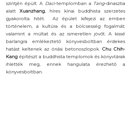
szintjén épült. A
Daci
-templomban a
Tang
-dinasztia
alatt
Xuanzhang
, híres kínai buddhista szerzetes
gyakorolta hitét. Az épület kifejezi az emberi
történelem, a kultúra és a bölcsesség fogalmát;
valamint a múltat ​​és az ismeretlen jövőt. A kissé
barlangra emlékeztető könyvesboltban érdekes
hatást keltenek az óriási betonoszlopok.
Chu Chih-
Kang
építészt a buddhista templomok és könyvtárak
ihlették meg, ennek hangulata érezhető a
könyvesboltban.