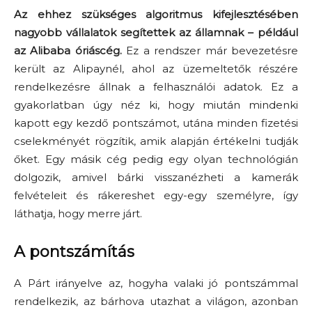
Az ehhez szükséges algoritmus kifejlesztésében
nagyobb vállalatok segítettek az államnak – például
az Alibaba óriáscég.
Ez a rendszer már bevezetésre
került az Alipaynél, ahol az üzemeltetők részére
rendelkezésre állnak a felhasználói adatok. Ez a
gyakorlatban úgy néz ki, hogy miután mindenki
kapott egy kezdő pontszámot, utána minden fizetési
cselekményét rögzítik, amik alapján értékelni tudják
őket. Egy másik cég pedig egy olyan technológián
dolgozik, amivel bárki visszanézheti a kamerák
felvételeit és rákereshet egy-egy személyre, így
láthatja, hogy merre járt.
A pontszámítás
A Párt irányelve az, hogyha valaki jó pontszámmal
rendelkezik, az bárhova utazhat a világon, azonban