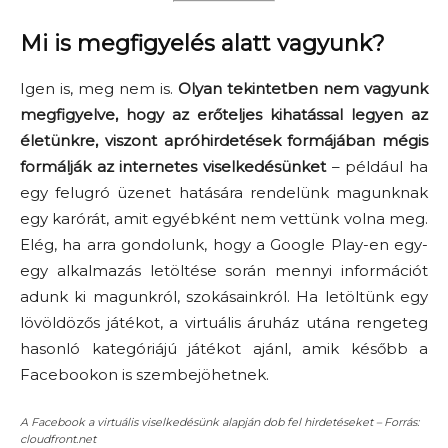
Mi is megfigyelés alatt vagyunk?
Igen is, meg nem is.
Olyan tekintetben nem vagyunk
megfigyelve, hogy az erőteljes kihatással legyen az
életünkre, viszont apróhirdetések formájában mégis
formálják az internetes viselkedésünket
– például ha
egy felugró üzenet hatására rendelünk magunknak
egy karórát, amit egyébként nem vettünk volna meg.
Elég, ha arra gondolunk, hogy a Google Play-en egy-
egy alkalmazás letöltése során mennyi információt
adunk ki magunkról, szokásainkról. Ha letöltünk egy
lövöldözős játékot, a virtuális áruház utána rengeteg
hasonló kategóriájú játékot ajánl, amik később a
Facebookon is szembejöhetnek.
A Facebook a virtuális viselkedésünk alapján dob fel hirdetéseket – Forrás:
cloudfront.net