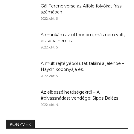
Gál Ferenc verse az Alföld folyóirat friss
számában
2022. okt. 6.
A munkám az otthonom, más nem volt,
és soha nem is...
2022. okt. 5.
A múlt rejtélyéből utat találni a jelenbe –
Haydn koponyája és...
2022. okt. 5.
Az elbeszélhetőségekről – A
#olvassnádast vendége: Sipos Balázs
2022. okt. 4.
KÖNYVEK