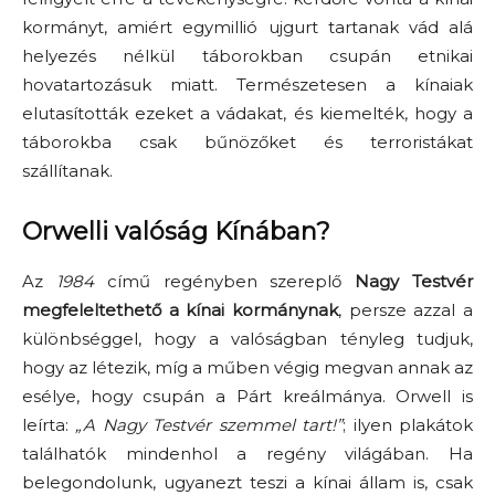
kormányt, amiért egymillió ujgurt tartanak vád alá
helyezés nélkül táborokban csupán etnikai
hovatartozásuk miatt. Természetesen a kínaiak
elutasították ezeket a vádakat, és kiemelték, hogy a
táborokba csak bűnözőket és terroristákat
szállítanak.
Orwelli valóság Kínában?
Az
1984
című regényben szereplő
Nagy Testvér
megfeleltethető a kínai kormánynak
, persze azzal a
különbséggel, hogy a valóságban tényleg tudjuk,
hogy az létezik, míg a műben végig megvan annak az
esélye, hogy csupán a Párt kreálmánya. Orwell is
leírta:
„A Nagy Testvér szemmel tart!”
; ilyen plakátok
találhatók mindenhol a regény világában. Ha
belegondolunk, ugyanezt teszi a kínai állam is, csak