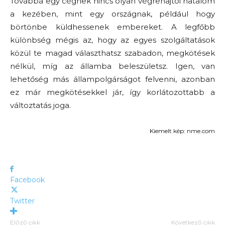
Továbbá egy cégnek nincs olyan végrehajtói hatalom
a kezében, mint egy országnak, például hogy
börtönbe küldhessenek embereket. A legfőbb
különbség mégis az, hogy az egyes szolgáltatások
közül te magad választhatsz szabadon, megkötések
nélkül, míg az államba beleszületsz. Igen, van
lehetőség más állampolgárságot felvenni, azonban
ez már megkötésekkel jár, így korlátozottabb a
változtatás joga.
Kiemelt kép: nme.com
Facebook
Twitter
Előző cikk
Következő cikk