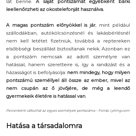
lát benne.
A saját pontszámát egyébként bárki
leellenőrizheti az okostelefonját használva.
A magas pontszám előnyökkel is jár
, mint például
szállodákban, autókölcsönzésnél és lakásbérlésnél
nem kell letétet fizetniük, továbbá a reptereken
elsőbbségi beszállást biztosítanak nekik. Azonban ez
a pontszám nemcsak az adott személyre van
hatással, hanem szeretteire is, így a randizást és a
házasságot is befolyásolja:
nem mindegy, hogy milyen
pontszámú személlyel áll össze az ember, mivel az
nem csupán az ő jövőjére, de még a leendő
gyermekeik életére is hatással van
.
Percenként változhat az egyes személyek pontszáma – Forrás: i.ytimg.com
Hatása a társadalomra