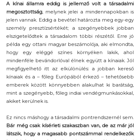
A kínai államra eddig is jellemző volt a társadalmi
megosztottság
, melynek jelei a mindennapokban is
jelen vannak. Eddig a bevétel határozta meg egy-egy
személy presztízsértékét; a szegényebbek jobban
elszigetelődtek a társadalom többi részétől. Erre jó
példa egy ottani magyar beszámolója, aki elmondta,
hogy egy eléggé színes környéken lakik, ahol
mindenféle bevándorlóval élnek együtt a kínaiak. Jól
megfigyelhető itt az elkülönülés: a jobban kereső
kínaiak és a – főleg Európából érkező – tehetősebb
emberek között könnyebben alakulhat ki barátság,
mint a szegényebb, főleg indiai vendégmunkásokkal,
akiket kerülnek is.
Ez nincs máshogy a társadalmi pontrendszernél sem.
Bár még csak kísérleti szakaszban van, de az már jól
látszik, hogy a magasabb pontszámmal rendelkezők