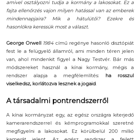
amivel osztályozni tudja a kormány a lakosokat. Ez a
fajta ellenőrzés vajon milyen hatással van az emberek
mindennapjaira? Mik a hátulütői? Ezekre és
hasonlókra keressük most a választ.
George Orwell
1984
című regénye hasonló disztópiát
fest le a felügyelő államról, ami minden téren jelen
van, ahol mindenkit figyel a Nagy Testvér. Bár más
módszereket használ a kínai kormány, mégis a
rendszer alapja a megfélemlítés:
ha rosszul
viselkedsz, korlátozva lesznek a jogaid
.
A társadalmi pontrendszerről
A kínai kormányzat egy, az egész országra kiterjedő
kamerarendszerrel és kémprogramokkal szeretné
megfigyelni a lakosokat. Ez körülbelül 200 millió
kamerát jelent. Az egész rendszer a fejlett