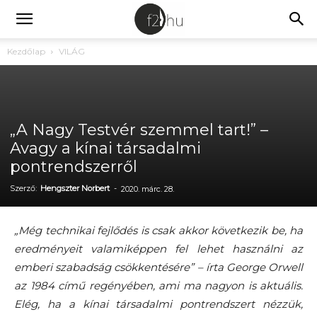
Kezdőlap
VILÁG
„A Nagy Testvér szemmel tart!” –
Avagy a kínai társadalmi
pontrendszerről
Szerző:
Hengszter Norbert
-
2020. márc. 28.
„Még technikai fejlődés is csak akkor következik be, ha
eredményeit valamiképpen fel lehet használni az
emberi szabadság csökkentésére” – írta George Orwell
az 1984 című regényében, ami ma nagyon is aktuális.
Elég, ha a kínai társadalmi pontrendszert nézzük,