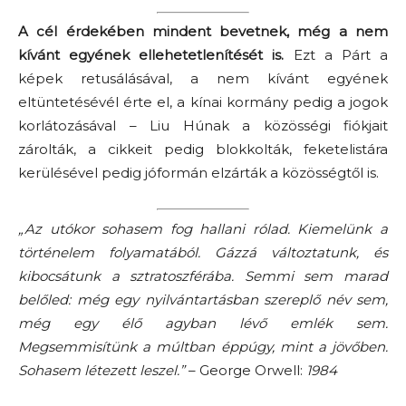
A cél érdekében mindent bevetnek, még a nem
kívánt egyének ellehetetlenítését is.
Ezt a Párt a
képek retusálásával, a nem kívánt egyének
eltüntetésévél érte el, a kínai kormány pedig a jogok
korlátozásával – Liu Húnak a közösségi fiókjait
zárolták, a cikkeit pedig blokkolták, feketelistára
kerülésével pedig jóformán elzárták a közösségtől is.
„Az utókor sohasem fog hallani rólad. Kiemelünk a
történelem folyamatából. Gázzá változtatunk, és
kibocsátunk a sztratoszférába. Semmi sem marad
belőled: még egy nyilvántartásban szereplő név sem,
még egy élő agyban lévő emlék sem.
Megsemmisítünk a múltban éppúgy, mint a jövőben.
Sohasem létezett leszel.”
– George Orwell:
1984