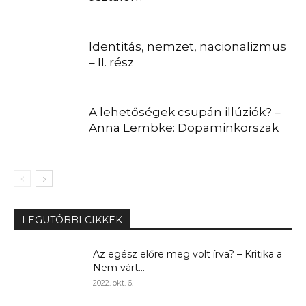
Identitás, nemzet, nacionalizmus
– II. rész
A lehetőségek csupán illúziók? –
Anna Lembke: Dopaminkorszak
LEGUTÓBBI CIKKEK
Az egész előre meg volt írva? – Kritika a
Nem várt...
2022. okt. 6.