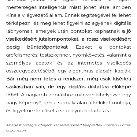
mesterséges intelligencia miatt jöhet létre, amiben
Kína a világvezető állam. Ennek segítségével fel lehet
térképezni és meg lehet figyelni az egyének digitális
lábnyomait, amelyek után pontokat kaphatnak:
a jó
viselkedésért jutalompontokat, a rossz viselkedésért
pedig büntetőpontokat
. Ezeket a pontokat
arcfelismerés, testszkenner, nyomkövetés, valamint a
személyes adatok és az internetes viselkedés
összeegyeztetéséből egy algoritmus alapján kapják.
Bár még nem teljes a rendszer, még csak kísérleti
szakaszban van, de egy digitális diktatúra előképe
lehet.
A nagyobb zebrákhoz már van kihelyezve egy
nagy képernyő, ami a szabálytalan átkelőket mutatja,
és figyelmezteti őket a szabályok betartására.
Az egész országra kiterjedő kamerarendszert telepítettek Kínában – Forrás:
cnbcfm.com