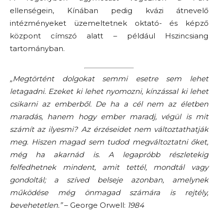
ellenségein, Kínában pedig kvázi átnevelő
intézményeket üzemeltetnek oktató- és képző
központ címszó alatt – például Hszincsiang
tartományban.
„Megtörtént dolgokat semmi esetre sem lehet
letagadni. Ezeket ki lehet nyomozni, kínzással ki lehet
csikarni az emberből.
De ha a cél nem az életben
maradás, hanem hogy ember maradj, végül is mit
számít az ilyesmi? Az érzéseidet nem változtathatják
meg. Hiszen magad sem tudod megváltoztatni őket,
még ha akarnád is. A legapróbb részletekig
felfedhetnek mindent, amit tettél, mondtál vagy
gondoltál; a szíved belseje azonban, amelynek
működése még önmagad számára is rejtély,
bevehetetlen.”
– George Orwell:
1984