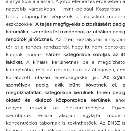
aránya 50% alá essen. A jobb ellenőrzés érdekében a
nagyobb városokban – mint például Kasgarban –
teljes letapogatást végeztek a lakosokon modern
eszközökkel.
A teljes megfigyelés biztosításáért pedig
kamerákat szereltek fel mindenhol, az utcákon pedig
rendőrök járőröznek.
Az itteni osztályozás annyiban
tér el a rendes rendszertől, hogy itt nem pontokat
kapnak, hanem
három kategóriába sorolják az itt
lakókat
. A kínaiak kerülhetnek be a megbízható
kategóriába, míg az ujgurok csak az átlagosba, ami
korlátozott utazási lehetőségekkel jár.
Az olyan
személyek pedig, akik bűnt követnek el, a
megbízhatatlan kategóriába kerülnek. Innen pedig
oktató és kiképző központokba kerülnek
, ahol
nagyon rosszak az életkörülmények. Egyes
szemtanúk leírása alapján egyfajta modern
koncentrációs tábornak is tekinthetőek. Az ENSZ is
felfigyelt erre a tevékenységre: kérdőre vonta a kínai