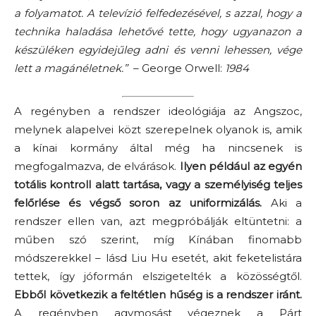
a folyamatot. A televízió felfedezésével, s azzal, hogy a
technika haladása lehetővé tette, hogy ugyanazon a
készüléken egyidejűleg adni és venni lehessen, vége
lett a magánéletnek.”
– George Orwell:
1984
A regényben a rendszer ideológiája az Angszoc,
melynek alapelvei közt szerepelnek olyanok is, amik
a kínai kormány által még ha nincsenek is
megfogalmazva, de elvárások.
Ilyen például az egyén
totális kontroll alatt tartása, vagy a személyiség teljes
felőrlése és végső soron az uniformizálás.
Aki a
rendszer ellen van, azt megpróbálják eltüntetni: a
műben szó szerint, míg Kínában finomabb
módszerekkel – lásd Liu Hu esetét, akit feketelistára
tettek, így jóformán elszigetelték a közösségtől.
Ebből következik a feltétlen hűség is a rendszer iránt.
A regényben agymosást végeznek a Párt