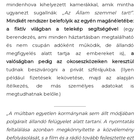
mindenhova kihelyezett kamerákkal, amik mintha
ugyanezt sugallnák:
„Az Állam szemmel tart!”
.
Mindkét rendszer belefolyik az egyén magánéletébe:
a fiktív világban a telekép segítségével
(egy
berendezés, ami minden háztartásban megtalálható
és nem csupán adóként működik, de állandó
megfigyelés alatt tartja az embereket is),
a
valóságban pedig az okoseszközeiken keresztül
tudnak beszivárogni a privát szférájukba. (Ilyen
például fizetések lekövetése, majd az alapján
ítélkezés, de más személyes adatokat is
megtudhatnak belőle.)
„A múltban egyetlen kormánynak sem állt mód­jában
polgárait állandó felügyelet alatt tartani. A nyomtatás
feltalálása azonban megkönnyí­tette a közvélemény
befolyásolását, s a film és a rádió tovább fejlesztette ezt