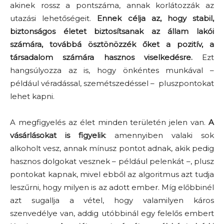
akinek rossz a pontszáma, annak korlátozzák az
utazási lehetőségeit.
Ennek célja az, hogy stabil,
biztonságos életet biztosítsanak az állam lakói
számára, továbbá ösztönözzék őket a pozitív, a
társadalom számára hasznos viselkedésre.
Ezt
hangsúlyozza az is, hogy önkéntes munkával –
például véradással, szemétszedéssel – pluszpontokat
lehet kapni.
A megfigyelés az élet minden területén jelen van.
A
vásárlásokat is figyelik
: amennyiben valaki sok
alkoholt vesz, annak mínusz pontot adnak, akik pedig
hasznos dolgokat vesznek – például pelenkát –, plusz
pontokat kapnak, mivel ebből az algoritmus azt tudja
leszűrni, hogy milyen is az adott ember. Míg előbbinél
azt sugallja a vétel, hogy valamilyen káros
szenvedélye van, addig utóbbinál egy felelős embert