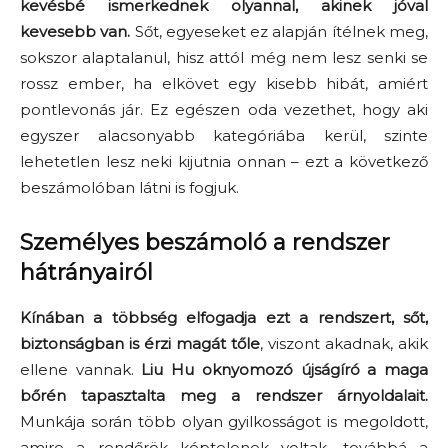
kevésbé ismerkednek olyannal, akinek jóval
kevesebb van.
Sőt, egyeseket ez alapján ítélnek meg,
sokszor alaptalanul, hisz attól még nem lesz senki se
rossz ember, ha elkövet egy kisebb hibát, amiért
pontlevonás jár. Ez egészen oda vezethet, hogy aki
egyszer alacsonyabb kategóriába kerül, szinte
lehetetlen lesz neki kijutnia onnan – ezt a következő
beszámolóban látni is fogjuk.
Személyes beszámoló a rendszer
hátrányairól
Kínában a többség elfogadja ezt a rendszert, sőt,
biztonságban is érzi magát tőle
, viszont akadnak, akik
ellene vannak.
Liu Hu
oknyomozó újságíró a maga
bőrén tapasztalta meg a rendszer árnyoldalait.
Munkája során több olyan gyilkosságot is megoldott,
amire a rendőrök képtelenek voltak, továbbá a