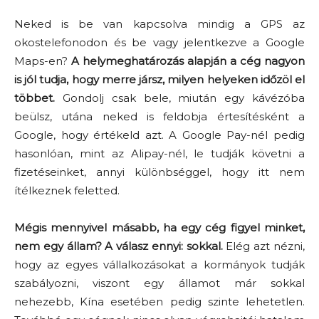
Neked is be van kapcsolva mindig a GPS az
okostelefonodon és be vagy jelentkezve a Google
Maps-en?
A helymeghatározás alapján a cég nagyon
is jól tudja, hogy merre jársz, milyen helyeken időzöl el
többet.
Gondolj csak bele, miután egy kávézóba
beülsz, utána neked is feldobja értesítésként a
Google, hogy értékeld azt. A Google Pay-nél pedig
hasonlóan, mint az Alipay-nél, le tudják követni a
fizetéseinket, annyi különbséggel, hogy itt nem
ítélkeznek feletted.
Mégis mennyivel másabb, ha egy cég figyel minket,
nem egy állam? A válasz ennyi: sokkal.
Elég azt nézni,
hogy az egyes vállalkozásokat a kormányok tudják
szabályozni, viszont egy államot már sokkal
nehezebb, Kína esetében pedig szinte lehetetlen.