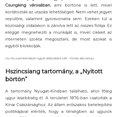
Csungking városában
, ami börtöne is lett, mivel
korlátozták az utazási lehetőségeit. Nem vehet jegyet
repülőre, valamint gyorsvonatra sem. Ezeken túl a
közösségi oldalakon is zárolva lett az összes fiókja. Ez
eléggé megnehezíti a munkáját is, mivel cikkeit az
interneten szokta megosztani, de most azokat is
egyből blokkolják.
Liu Hu a pontrendszer egyik áldozatává vált – Forrás: abc.net.au
Hszincsiang tartomány, a „Nyitott
börtön”
A tartomány Nyugat-Kínában található, ahol főleg
ujgur kisebbség él. A területet 1876-ban csatolták a
Kínai Császársághoz. Az állam erőszakos betelepítési
politikájával elérték, hogy a térségben az ujgurok