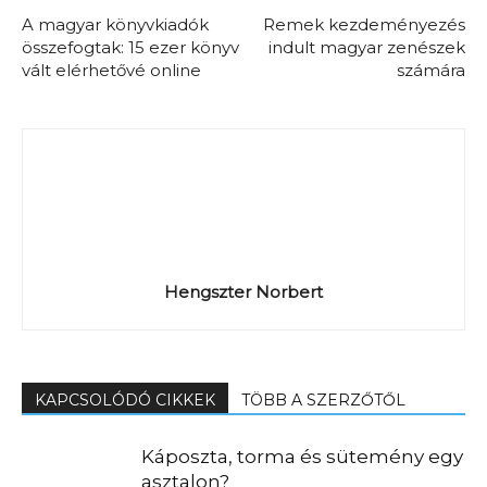
A magyar könyvkiadók
Remek kezdeményezés
összefogtak: 15 ezer könyv
indult magyar zenészek
vált elérhetővé online
számára
Hengszter Norbert
KAPCSOLÓDÓ CIKKEK
TÖBB A SZERZŐTŐL
Káposzta, torma és sütemény egy
asztalon?