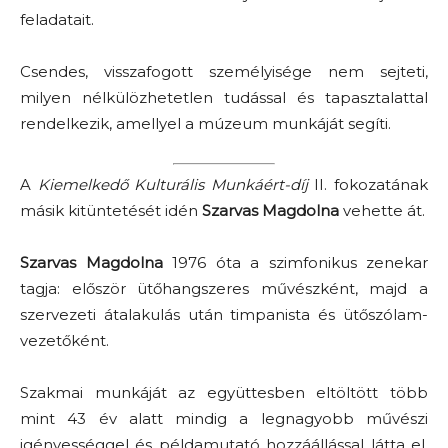
feladatait.
Csendes, visszafogott személyisége nem sejteti,
milyen nélkülözhetetlen tudással és tapasztalattal
rendelkezik, amellyel a múzeum munkáját segíti.
A
Kiemelkedő Kulturális Munkáért-díj
II. fokozatának
másik kitüntetését idén
Szarvas Magdolna
vehette át.
Szarvas Magdolna
1976 óta a szimfonikus zenekar
tagja: először ütőhangszeres művészként, majd a
szervezeti átalakulás után timpanista és ütőszólam-
vezetőként.
Szakmai munkáját az együttesben eltöltött több
mint 43 év alatt mindig a legnagyobb művészi
igényességgel és példamutató hozzáállással látta el.