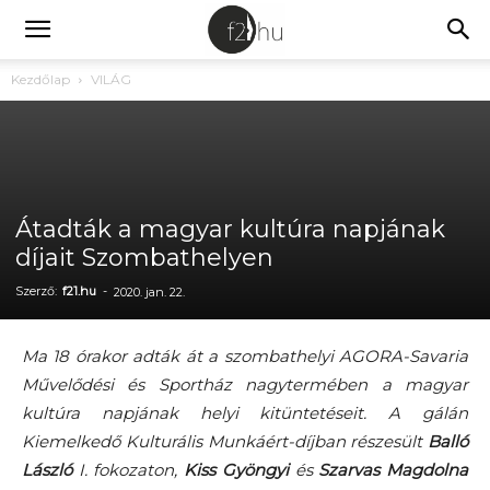
Kezdőlap
VILÁG
Átadták a magyar kultúra napjának
díjait Szombathelyen
Szerző:
f21.hu
-
2020. jan. 22.
Ma 18 órakor adták át a szombathelyi AGORA-Savaria
Művelődési és Sportház nagytermében a magyar
kultúra napjának helyi kitüntetéseit. A gálán
Kiemelkedő Kulturális Munkáért-díjban részesült
Balló
László
I. fokozaton,
Kiss Gyöngyi
és
Szarvas Magdolna