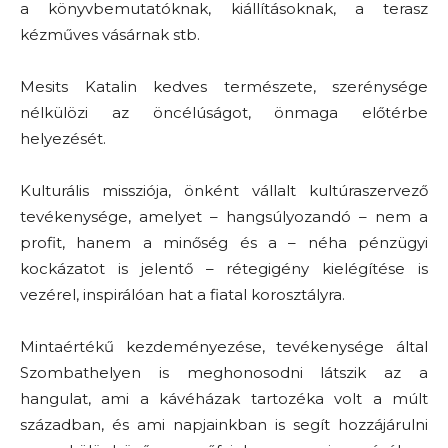
a könyvbemutatóknak, kiállításoknak, a terasz
kézműves vásárnak stb.
Mesits Katalin kedves természete, szerénysége
nélkülözi az öncélúságot, önmaga előtérbe
helyezését.
Kulturális missziója, önként vállalt kultúraszervező
tevékenysége, amelyet – hangsúlyozandó – nem a
profit, hanem a minőség és a – néha pénzügyi
kockázatot is jelentő – rétegigény kielégítése is
vezérel, inspirálóan hat a fiatal korosztályra.
Mintaértékű kezdeményezése, tevékenysége által
Szombathelyen is meghonosodni látszik az a
hangulat, ami a kávéházak tartozéka volt a múlt
században, és ami napjainkban is segít hozzájárulni