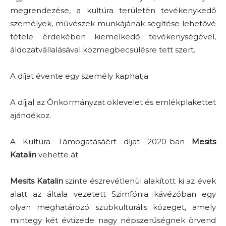
megrendezése, a kultúra területén tevékenykedő
személyek, művészek munkájának segítése lehetővé
tétele érdekében kiemelkedő tevékenységével,
áldozatvállalásával közmegbecsülésre tett szert.
A díjat évente egy személy kaphatja.
A díjjal az Önkormányzat oklevelet és emlékplakettet
ajándékoz.
A Kultúra Támogatásáért díjat 2020-ban
Mesits
Katalin
vehette át.
Mesits Katalin
szinte észrevétlenül alakított ki az évek
alatt az általa vezetett Szimfónia kávézóban egy
olyan meghatározó szubkulturális közeget, amely
mintegy két évtizede nagy népszerűségnek örvend