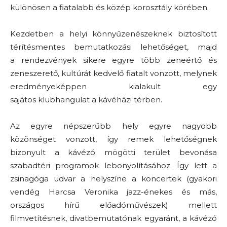
különösen a fiatalabb és közép korosztály körében.
Kezdetben a helyi könnyűzenészeknek biztosított
térítésmentes bemutatkozási lehetőséget, majd
a rendezvények sikere egyre több zeneértő és
zeneszerető, kultúrát kedvelő fiatalt vonzott, melynek
eredményeképpen kialakult egy
sajátos klubhangulat a kávéházi térben.
Az egyre népszerűbb hely egyre nagyobb
közönséget vonzott, így remek lehetőségnek
bizonyult a kávézó mögötti terület bevonása
szabadtéri programok lebonyolításához. Így lett a
zsinagóga udvar a helyszíne a koncertek (gyakori
vendég Harcsa Veronika jazz-énekes és más,
országos hírű előadóművészek) mellett
filmvetítésnek, divatbemutatónak egyaránt, a kávézó