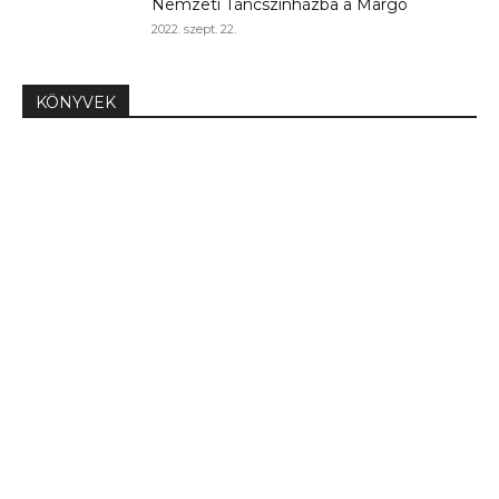
Nemzeti Táncszínházba a Margó
2022. szept. 22.
KÖNYVEK