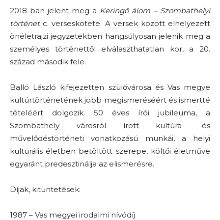
2018-ban jelent meg a
Keringő álom – Szombathelyi
történet
c. verseskötete. A versek között elhelyezett
önéletrajzi jegyzetekben hangsúlyosan jelenik meg a
személyes történettől elválaszthatatlan kor, a 20.
század második fele.
Balló László kifejezetten szülővárosa és Vas megye
kultúrtörténetének jobb megismeréséért és ismertté
tételéért dolgozik. 50 éves írói jubileuma, a
Szombathely városról írott kultúra- és
művelődéstörténeti vonatkozású munkái, a helyi
kulturális életben betöltött szerepe, költői életműve
egyaránt predesztinálja az elismerésre.
Díjak, kitüntetések:
1987 – Vas megyei irodalmi nívódíj