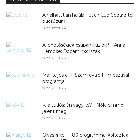
A halhatatlan halála – Jean-Luc Godard-tól
búcsúzunk
2022. szept. 24.
A lehetőségek csupán illúziók? – Anna
Lembke: Dopaminkorszak
2022. szept. 23.
Már teljes a 11. Szemrevaló Filmfesztivál
programja
2022. szept. 23.
Ki a tudós: én vagy te? – Nők! címmel
jelent meg...
2022. szept. 22.
Olvasni kell! – 80 programmal költözik a