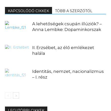
KAPCSOLÓDÓ CIKKEK
TÖBB A SZERZŐTŐL
A lehetőségek csupán illúziók? –
Anna Lembke: Dopaminkorszak
II. Erzsébet, az élő emlékezet
halála
Identitás, nemzet, nacionalizmus
– I. rész
LEGUTÓBBI CIKKEK