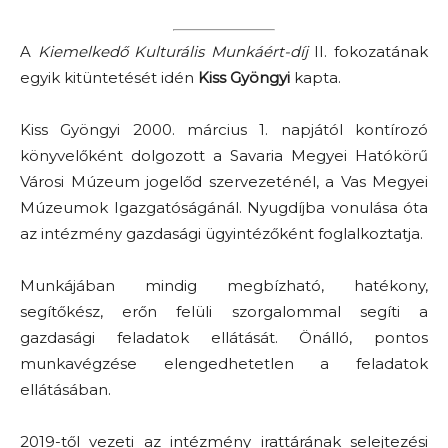
A
Kiemelkedő Kulturális Munkáért-díj
II. fokozatának
egyik kitüntetését idén
Kiss Gyöngyi
kapta.
Kiss Gyöngyi 2000. március 1. napjától kontírozó
könyvelőként dolgozott a Savaria Megyei Hatókörű
Városi Múzeum jogelőd szervezeténél, a Vas Megyei
Múzeumok Igazgatóságánál. Nyugdíjba vonulása óta
az intézmény gazdasági ügyintézőként foglalkoztatja.
Munkájában mindig megbízható, hatékony,
segítőkész, erőn felüli szorgalommal segíti a
gazdasági feladatok ellátását. Önálló, pontos
munkavégzése elengedhetetlen a feladatok
ellátásában.
2019-től vezeti az intézmény irattárának selejtezési