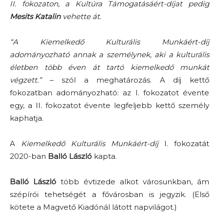
II. fokozaton, a Kultúra Támogatásáért-díjat pedig
Mesits Katalin
vehette át.
“A Kiemelkedő Kulturális Munkáért-díj
adományozható annak a személynek, aki a kulturális
életben több éven át tartó kiemelkedő munkát
végzett.”
– szól a meghatározás. A díj kettő
fokozatban adományozható: az I. fokozatot évente
egy, a II. fokozatot évente legfeljebb kettő személy
kaphatja.
A
Kiemelkedő Kulturális Munkáért-díj
I. fokozatát
2020-ban
Balló László
kapta.
Balló László
több évtizede alkot városunkban, ám
szépírói tehetségét a fővárosban is jegyzik. (Első
kötete a Magvető Kiadónál látott napvilágot.)