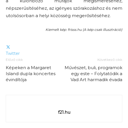
a különböző műfajok megismeréséhez,
népszerűsítéséhez, az igényes szórakozáshoz és nem
utolsósorban a helyi közösség megerősítéséhez.
Kiemelt kép: frisss.hu (A kép csak illusztráció)
Twitter
Előző cikk
Következő cikk
Képeken a Margaret
Művészet, buli, programok
Island dupla koncertes
egy este – Folytatódik a
évindítója
Vad Art harmadik évada
f21.hu