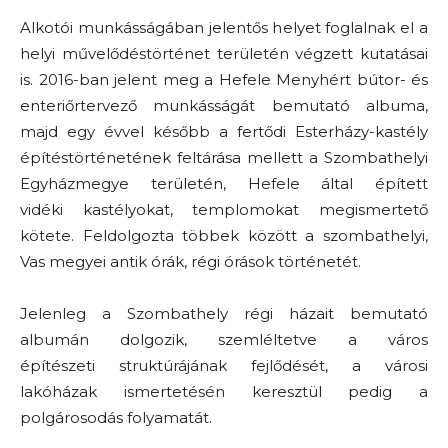
Alkotói munkásságában jelentős helyet foglalnak el a
helyi művelődéstörténet területén végzett kutatásai
is. 2016-ban jelent meg a Hefele Menyhért bútor- és
enteriőrtervező munkásságát bemutató albuma,
majd egy évvel később a fertődi Esterházy-kastély
építéstörténetének feltárása mellett a Szombathelyi
Egyházmegye területén, Hefele által épített
vidéki kastélyokat, templomokat megismertető
kötete. Feldolgozta többek között a szombathelyi,
Vas megyei antik órák, régi órások történetét.
Jelenleg a Szombathely régi házait bemutató
albumán dolgozik, szemléltetve a város
építészeti struktúrájának fejlődését, a városi
lakóházak ismertetésén keresztül pedig a
polgárosodás folyamatát.