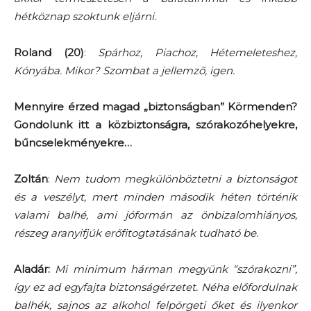
hétköznap szoktunk eljárni.
Roland (20)
:
Spárhoz, Piachoz, Hétemeleteshez,
Kónyába. Mikor? Szombat a jellemző, igen.
Mennyire érzed magad „biztonságban” Körmenden?
Gondolunk itt a közbiztonságra, szórakozóhelyekre,
bűncselekményekre…
Zoltán
:
Nem tudom megkülönböztetni a biztonságot
és a veszélyt, mert minden második héten történik
valami balhé, ami jóformán az önbizalomhiányos,
részeg aranyifjúk erőfitogtatásának tudható be.
Aladár:
Mi minimum hárman megyünk “szórakozni”,
így ez ad egyfajta biztonságérzetet. Néha előfordulnak
balhék, sajnos az alkohol felpörgeti őket és ilyenkor