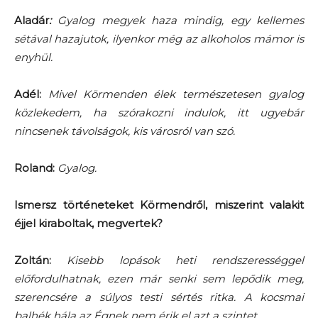
Aladár
:
Gyalog megyek haza mindig, egy kellemes
sétával hazajutok, ilyenkor még az alkoholos mámor is
enyhül.
Adél:
Mivel Körmenden élek természetesen gyalog
közlekedem, ha szórakozni indulok, itt ugyebár
nincsenek távolságok, kis városról van szó.
Roland:
Gyalog.
Ismersz történeteket Körmendről, miszerint valakit
éjjel kiraboltak, megvertek?
Zoltán:
Kisebb lopások heti rendszerességgel
előfordulhatnak, ezen már senki sem lepődik meg,
szerencsére a súlyos testi sértés ritka. A kocsmai
balhék hála az Égnek nem érik el azt a szintet.