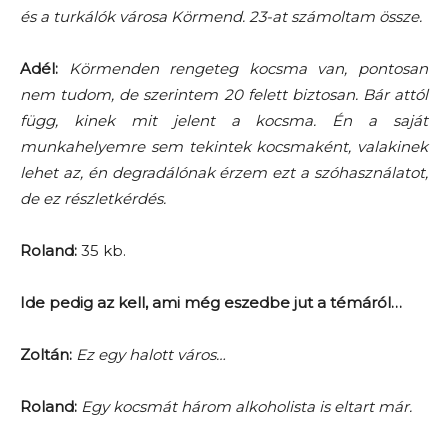
és a turkálók városa Körmend. 23-at számoltam össze.
Adél:
Körmenden rengeteg kocsma van, pontosan
nem tudom, de szerintem 20 felett biztosan. Bár attól
függ, kinek mit jelent a kocsma. Én a saját
munkahelyemre sem tekintek kocsmaként, valakinek
lehet az, én degradálónak érzem ezt a szóhasználatot,
de ez részletkérdés.
Roland:
35 kb.
Ide pedig az kell, ami még eszedbe jut a témáról…
Zoltán:
Ez egy halott város…
Roland:
Egy kocsmát három alkoholista is eltart már.