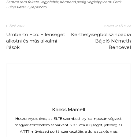
Semmi sem fekete, vagy fehér, Körmend pedig végképp nem! Fotó:
Fülöp Péter, FylepPhoto
Előző cikk
Következő cikk
Umberto Eco: Ellenséget
Kerthelyiségből színpadra
alkotni és más alkalmi
– Bájoló Németh
írások
Bencével
Kocsis Marcell
Huszonnyolc éves, az ELTE szombathelyi campusán végzett
magyar-történelem tanárként. 2015 óta ír újságot, jelenleg az
ART7 művészeti portál szerkesztője, a dunszt.sk és más