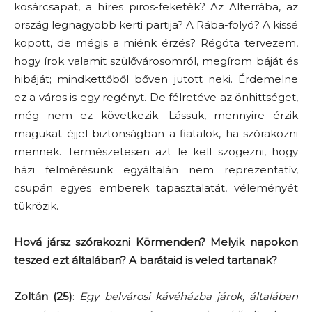
kosárcsapat, a híres piros-feketék? Az Alterrába, az
ország legnagyobb kerti partija? A Rába-folyó? A kissé
kopott, de mégis a miénk érzés? Régóta tervezem,
hogy írok valamit szülővárosomról, megírom báját és
hibáját; mindkettőből bőven jutott neki. Érdemelne
ez a város is egy regényt. De félretéve az önhittséget,
még nem ez következik. Lássuk, mennyire érzik
magukat éjjel biztonságban a fiatalok, ha szórakozni
mennek. Természetesen azt le kell szögezni, hogy
házi felmérésünk egyáltalán nem reprezentatív,
csupán egyes emberek tapasztalatát, véleményét
tükrözik.
Hová jársz szórakozni Körmenden? Melyik napokon
teszed ezt általában? A barátaid is veled tartanak?
Zoltán (25)
:
Egy belvárosi kávéházba járok, általában