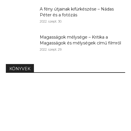
A fény útjainak kifürkészése – Nádas
Péter és a fotózás
2022. szept. 30.
Magasságok mélysége – Kritika a
Magasságok és mélységek című filmről
2022. szept. 29.
KÖNYVEK