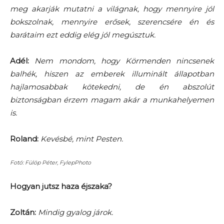
meg akarják mutatni a világnak, hogy mennyire jól
bokszolnak, mennyire erősek, szerencsére én és
barátaim ezt eddig elég jól megúsztuk.
Adél:
Nem mondom, hogy Körmenden nincsenek
balhék, hiszen az emberek illuminált állapotban
hajlamosabbak kötekedni, de én abszolút
biztonságban érzem magam akár a munkahelyemen
is.
Roland:
Kevésbé, mint Pesten.
Fotó: Fülöp Péter, FylepPhoto
Hogyan jutsz haza éjszaka?
Zoltán:
Mindig gyalog járok.