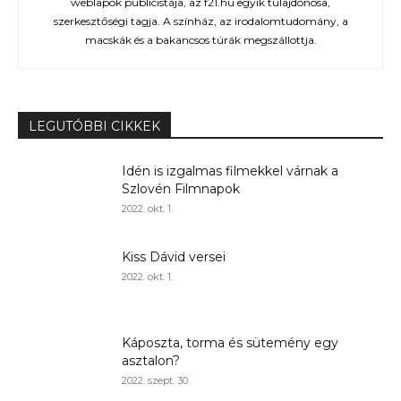
weblapok publicistája, az f21.hu egyik tulajdonosa,
szerkesztőségi tagja. A színház, az irodalomtudomány, a
macskák és a bakancsos túrák megszállottja.
LEGUTÓBBI CIKKEK
Idén is izgalmas filmekkel várnak a
Szlovén Filmnapok
2022. okt. 1.
Kiss Dávid versei
2022. okt. 1.
Káposzta, torma és sütemény egy
asztalon?
2022. szept. 30.