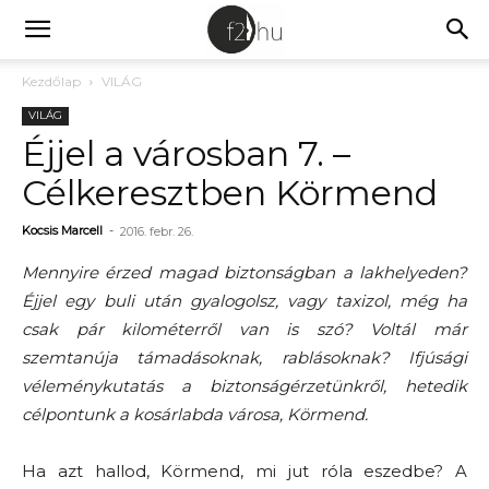
Kezdőlap
VILÁG
VILÁG
Éjjel a városban 7. –
Célkeresztben Körmend
Kocsis Marcell
-
2016. febr. 26.
Mennyire érzed magad biztonságban a lakhelyeden?
Éjjel egy buli után gyalogolsz, vagy taxizol, még ha
csak pár kilométerről van is szó? Voltál már
szemtanúja támadásoknak, rablásoknak? Ifjúsági
véleménykutatás a biztonságérzetünkről, hetedik
célpontunk a kosárlabda városa, Körmend.
Ha azt hallod, Körmend, mi jut róla eszedbe? A