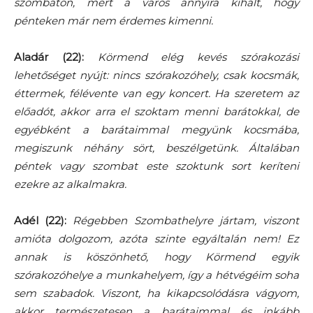
szombaton, mert a város annyira kihalt, hogy
pénteken már nem érdemes kimenni.
Aladár (22):
Körmend elég kevés szórakozási
lehetőséget nyújt: nincs szórakozóhely, csak kocsmák,
éttermek, félévente van egy koncert. Ha szeretem az
előadót, akkor arra el szoktam menni barátokkal, de
egyébként a barátaimmal megyünk kocsmába,
megiszunk néhány sört, beszélgetünk. Általában
péntek vagy szombat este szoktunk sort keríteni
ezekre az alkalmakra.
Adél (22):
Régebben Szombathelyre jártam, viszont
amióta dolgozom, azóta szinte egyáltalán nem! Ez
annak is köszönhető, hogy Körmend egyik
szórakozóhelye a munkahelyem, így a hétvégéim soha
sem szabadok. Viszont, ha kikapcsolódásra vágyom,
akkor természetesen a barátaimmal és inkább