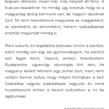
teljesen átérezni, mivel már más helyzet áll fönn. A
Kubura visszatérve: mi mindig úgy éreztük, hogy ez a
magyarság dolog bennünk van, de nagyon távolinak
tűnt. Mi nem tekintettünk magunkra se magyarként,
se szerbként, se semmiként, hanem szabadkainak
éreztük magunkat mindig is.
Mert sokunk, én legalábbis biztosan, töröm a szerbet,
ezért mindig van egy kis gyomoridegem, ha szerbül
kell fagyit kérni. Viszont, amikor felköltöztem
Budapestre, ugyanúgy szorongás tört rám, ha
magyarul kellett kérnem egy pohár bort, mert nem
voltam benne biztos, hogy milyen formában is kell.
Szabadkai vagyok, szabadkaiak vagyunk, és mind
hozzáteszünk ehhez a kevert kultúrához a mi kis
sajátunkkal.
Kiemelt kép: karacitours.bg