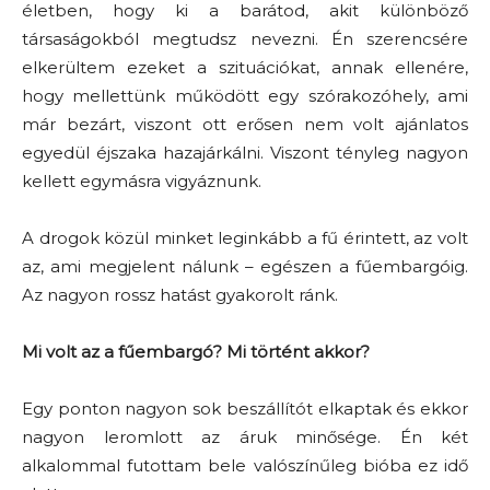
életben, hogy ki a barátod, akit különböző
társaságokból megtudsz nevezni. Én szerencsére
elkerültem ezeket a szituációkat, annak ellenére,
hogy mellettünk működött egy szórakozóhely, ami
már bezárt, viszont ott erősen nem volt ajánlatos
egyedül éjszaka hazajárkálni. Viszont tényleg nagyon
kellett egymásra vigyáznunk.
A drogok közül minket leginkább a fű érintett, az volt
az, ami megjelent nálunk – egészen a fűembargóig.
Az nagyon rossz hatást gyakorolt ránk.
Mi volt az a fűembargó? Mi történt akkor?
Egy ponton nagyon sok beszállítót elkaptak és ekkor
nagyon leromlott az áruk minősége. Én két
alkalommal futottam bele valószínűleg bióba ez idő