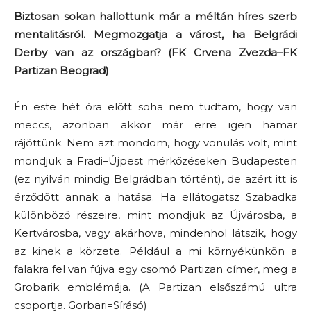
Biztosan sokan hallottunk már a méltán híres szerb
mentalitásról. Megmozgatja a várost, ha Belgrádi
Derby van az országban? (FK Crvena Zvezda–FK
Partizan Beograd)
Én este hét óra előtt soha nem tudtam, hogy van
meccs, azonban akkor már erre igen hamar
rájöttünk. Nem azt mondom, hogy vonulás volt, mint
mondjuk a Fradi–Újpest mérkőzéseken Budapesten
(ez nyilván mindig Belgrádban történt), de azért itt is
érződött annak a hatása. Ha ellátogatsz Szabadka
különböző részeire, mint mondjuk az Újvárosba, a
Kertvárosba, vagy akárhova, mindenhol látszik, hogy
az kinek a körzete. Például a mi környékünkön a
falakra fel van fújva egy csomó Partizan címer, meg a
Grobarik emblémája. (A Partizan elsőszámú ultra
csoportja. Gorbari=Sírásó)