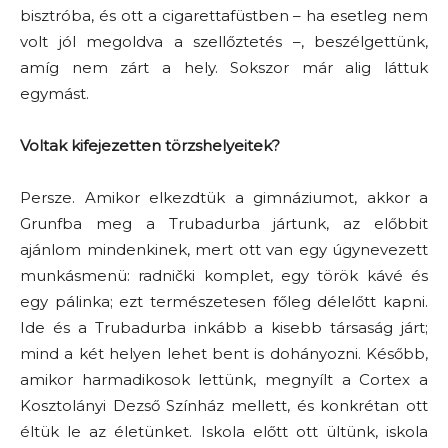
bisztróba, és ott a cigarettafüstben – ha esetleg nem
volt jól megoldva a szellőztetés –, beszélgettünk,
amíg nem zárt a hely. Sokszor már alig láttuk
egymást.
Voltak kifejezetten törzshelyeitek?
Persze. Amikor elkezdtük a gimnáziumot, akkor a
Grunfba meg a Trubadurba jártunk, az előbbit
ajánlom mindenkinek, mert ott van egy úgynevezett
munkásmenü: radnički komplet, egy török kávé és
egy pálinka; ezt természetesen főleg délelőtt kapni.
Ide és a Trubadurba inkább a kisebb társaság járt;
mind a két helyen lehet bent is dohányozni. Később,
amikor harmadikosok lettünk, megnyílt a Cortex a
Kosztolányi Dezső Színház mellett, és konkrétan ott
éltük le az életünket. Iskola előtt ott ültünk, iskola