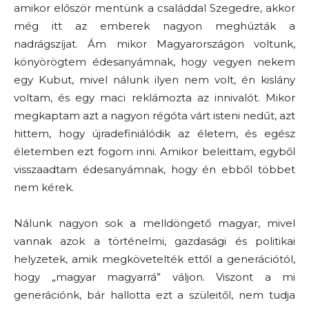
amikor először mentünk a családdal Szegedre, akkor
még itt az emberek nagyon meghúzták a
nadrágszíjat. Ám mikor Magyarországon voltunk,
könyörögtem édesanyámnak, hogy vegyen nekem
egy Kubut, mivel nálunk ilyen nem volt, én kislány
voltam, és egy maci reklámozta az innivalót. Mikor
megkaptam azt a nagyon régóta várt isteni nedűt, azt
hittem, hogy újradefiniálódik az életem, és egész
életemben ezt fogom inni. Amikor beleittam, egyből
visszaadtam édesanyámnak, hogy én ebből többet
nem kérek.
Nálunk nagyon sok a melldöngető magyar, mivel
vannak azok a történelmi, gazdasági és politikai
helyzetek, amik megkövetelték ettől a generációtól,
hogy „magyar magyarrá” váljon. Viszont a mi
generációnk, bár hallotta ezt a szüleitől, nem tudja