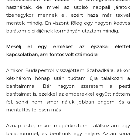
használtak, de mivel az utolsó nappali járatok
tizenegykor mennek el, ezért haza már taxival
mentek mindig. Én viszont főleg egy nagyon kedves
barátom biciklijének kormányán utaztam mindig.
Mesélj el egy emléket az éjszakai élettel
kapcsolatban, ami fontos volt számodra!
Amikor Budapestről visszajöttem Szabadkára, akkor
két-három hónap után tudtam újra találkozni a
barátaimmal. Bár nagyon szeretem a pesti
barátaimat is, ezekkel az emberekkel együtt nőttem
fel, senki nem ismer náluk jobban engem, és a
mentalitás teljesen más.
Aznap este, mikor megérkeztem, találkoztam egy
barátnőmmel, és beültünk egy helyre. Aztán sorra