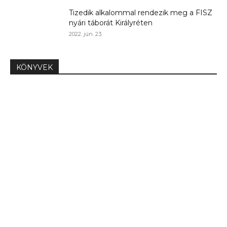
Tizedik alkalommal rendezik meg a FISZ
nyári táborát Királyréten
2022. jún. 23.
KÖNYVEK