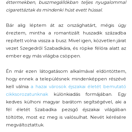
éttermekben, buszmegállókban teljes nyugalommal
cigarettáztak és mindenki húst evett hússal.
Bár alig léptem át az országhatárt, mégis úgy
éreztem, mintha a romantizált huszadik századba
repített volna vissza a busz. Mivel igen, közvetlen járat
vezet Szegedről Szabadkára, és röpke félóra alatt az
ember egy más világba csöppen.
Én már ezen látogatásom alkalmával eldöntöttem,
hogy ennek a településnek mindenképpen részévé
kell válnia
a hazai városok éjszakai életét bemutató
cikksorozatunknak
különkiadás formájában. Egy
kedves külhoni magyar barátom segítségével, aki a
fél életét Szabadka pezsgő éjszakai világában
töltötte, most ez meg is valósulhat. Nevét kérésére
megváltoztattuk.