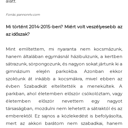
alatt.
Forrás: pannonrtv.com
Mi történt 2014-2015-ben? Miért volt veszélyesebb az
az időszak?
Mint említettem, mi nyaranta nem kocsmázunk,
hanem általában egymásnál házibulizunk, a kertben
sátrazunk, sörpongozunk, és nagyon sokat jártunk ki a
gimnázium elején parkokba. Azonban ekkor
szoktunk át inkább a kocsmákra, mivel ebben az
évben Szabadkát eltelítették a menekültek. A
parkban, ahol életemben először csókolóztam, vagy
életemben először nevettem egy nagyot
társaságban, mozdulni nem lehetett a sátraktól és az
emberektől. Ez sajnos a közlekedést is befolyásolta,
mert az akkori barátom nem szabadkai, hanem