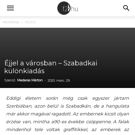
Kezdőlap
VILÁG
Éjjel a városban – Szabadkai
különkiadás
Szerző:
Madaras Márton
-
2020. márc. 29.
Eddigi életem során még csak egyszer jártam
Szerbiában, azon belül is Szabadkán, de a hangulata
már akkor magával ragadott. Az embernek kicsit olyan
érzése van, mintha a90-es évekbe csöppenne. A falak
mindenhol tele voltak graffitikkel, az emberek az