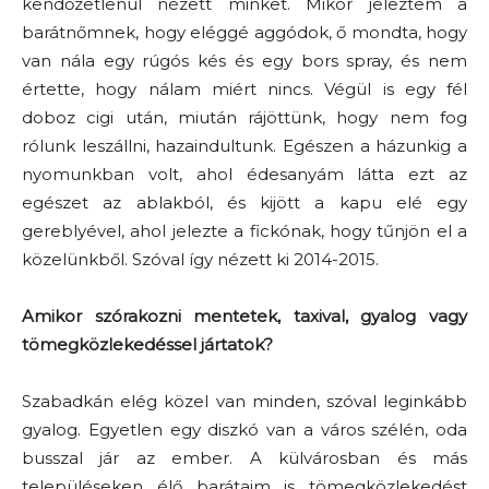
kendőzetlenül nézett minket. Mikor jeleztem a
barátnőmnek, hogy eléggé aggódok, ő mondta, hogy
van nála egy rúgós kés és egy bors spray, és nem
értette, hogy nálam miért nincs. Végül is egy fél
doboz cigi után, miután rájöttünk, hogy nem fog
rólunk leszállni, hazaindultunk. Egészen a házunkig a
nyomunkban volt, ahol édesanyám látta ezt az
egészet az ablakból, és kijött a kapu elé egy
gereblyével, ahol jelezte a fickónak, hogy tűnjön el a
közelünkből. Szóval így nézett ki 2014-2015.
Amikor szórakozni mentetek, taxival, gyalog vagy
tömegközlekedéssel jártatok?
Szabadkán elég közel van minden, szóval leginkább
gyalog. Egyetlen egy diszkó van a város szélén, oda
busszal jár az ember. A külvárosban és más
településeken élő barátaim is tömegközlekedést