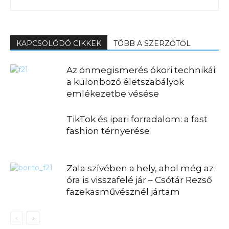
KAPCSOLÓDÓ CIKKEK
TÖBB A SZERZŐTŐL
Az önmegismerés ókori technikái:
a különböző életszabályok
emlékezetbe vésése
TikTok és ipari forradalom: a fast
fashion térnyerése
Zala szívében a hely, ahol még az
óra is visszafelé jár – Csótár Rezső
fazekasművésznél jártam