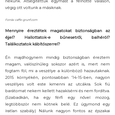
nekünk. Átsegítettük egymást a felnőtté váláson,
végig ott voltunk a másiknak.
Forrás: caffe-grunf.com
Mennyire éreztétek magatokat biztonságban az
éjjel? Hallottatok-e bűnesetről, balhéról?
Találkoztatok kábítószerrel?
Én majdhogynem mindig biztonságban éreztem
magam, valószínűleg sokszor azért is, mert nem
fogtam föl, mi a veszélye a különböző hazautaknak.
2015 környékén, pontosabban ’14-15-ben, nagyon
veszélyes volt este kimenni az utcákra. Sok fiú
barátomat nekem kellett hazakísérni és nem fordítva.
(Szabadkán, ha egy férfi egy nővel mozog,
legtöbbször nem kötnek belé. Ez úgymond egy
íratlan szabály.) Nálunk nagyon fontos az éjszakai