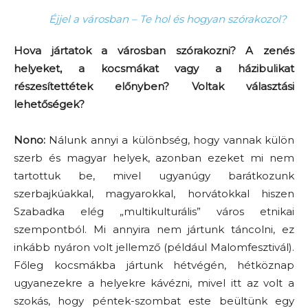
Éjjel a városban – Te hol és hogyan szórakozol?
Hova jártatok a városban szórakozni? A zenés
helyeket, a kocsmákat vagy a házibulikat
részesítettétek előnyben? Voltak választási
lehetőségek?
Nono:
Nálunk annyi a különbség, hogy vannak külön
szerb és magyar helyek, azonban ezeket mi nem
tartottuk be, mivel ugyanúgy barátkozunk
szerbajkúakkal, magyarokkal, horvátokkal hiszen
Szabadka elég „multikulturális” város etnikai
szempontból. Mi annyira nem jártunk táncolni, ez
inkább nyáron volt jellemző (például Malomfesztivál).
Főleg kocsmákba jártunk hétvégén, hétköznap
ugyanezekre a helyekre kávézni, mivel itt az volt a
szokás, hogy péntek-szombat este beültünk egy