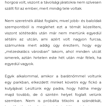
horgosi volt, viszont a távolsági járatokra nem szívesen
szállt föl az ember, mert mindig tele voltak.
Nem szeretnék állást foglalni, mivel jobb- és baloldali
szempontból is meglehet ezt a témát közelíteni,
viszont sötétedés után már nem mertünk egyedül
sétálni az utcán, ami azért volt nagyon furcsa,
számunkra mert addig úgy éreztem, hogy egy
„mézeskalács városban” lakom, ahol minden utcát
ismerek, aztán hirtelen este hét után már félek, ha
egyedül vagyok.
Egyik alkalommal, amikor a barátnőmmel voltunk
egy parkban, elkezdett minket követni egy fickó a
kutyájával. Leültünk egy padra, hogy hátha megy
majd tovább, de ő szintén helyet foglalt velünk
szemben. Nem is próbálta titkolni a szándékát,