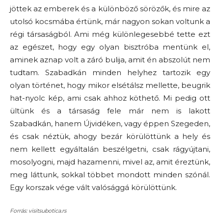
jöttek az emberek és a különböző sörözők, és mire az
utolsó kocsmába értünk, már nagyon sokan voltunk a
régi társaságból. Ami még különlegesebbé tette ezt
az egészet, hogy egy olyan bisztróba mentünk el,
aminek aznap volt a záró bulija, amit én abszolút nem
tudtam. Szabadkán minden helyhez tartozik egy
olyan történet, hogy mikor elsétálsz mellette, beugrik
hat-nyolc kép, ami csak ahhoz köthető. Mi pedig ott
ültünk és a társaság fele már nem is lakott
Szabadkán, hanem Újvidéken, vagy éppen Szegeden,
és csak néztük, ahogy bezár körülöttünk a hely és
nem kellett egyáltalán beszélgetni, csak rágyújtani,
mosolyogni, majd hazamenni, mivel az, amit éreztünk,
meg láttunk, sokkal többet mondott minden szónál.
Egy korszak vége vált valósággá körülöttünk.
Forrás: visitsubotica.rs