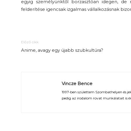
egyig személyünktől borzasztóan idegen, de 
felderítése igencsak izgalmas vállalkozásnak biz
Előző cikk
Anime, avagy egy újabb szubkultúra?
Vincze Bence
1997-ben születtem Szombathelyen és jelen
pedig az irodalom rovat munkálatait is 