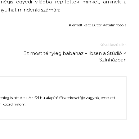
mégis egyedi világba repítettek minket, aminek a
onyulhat mindenki számára.
Kiemelt kép: Lutor Katalin fotója
Következő cikk
Ez most tényleg babaház – Ibsen a Stúdió K
Színházban
leg is ott élek. Az f21.hu alapító főszerkesztője vagyok, emellett
én koordinálom.