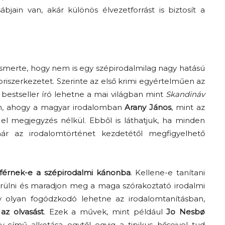
ain van, akár különös élvezetforrást is biztosít a
lismerte, hogy nem is egy szépirodalmilag nagy hatású
szerkezetet. Szerinte az első krimi egyértelműen az
 bestseller író lehetne a mai világban mint
Skandináv
en, ahogy a magyar irodalomban
Arany János
, mint az
l megjegyzés nélkül. Ebből is láthatjuk, ha minden
már az irodalomtörténet kezdetétől megfigyelhető
férnek-e a szépirodalmi kánonba
. Kellene-e tanítani
kerülni és maradjon meg a maga szórakoztató irodalmi
olyan fogódzkodó lehetne az irodalomtanításban,
az olvasást
. Ezek a művek, mint például
Jo Nesbø
v
című alkotása egytől egyig a tipikus hőseivel tud