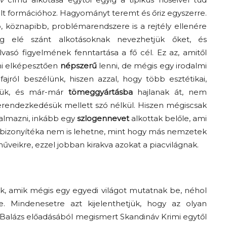
lt formációhoz. Hagyományt teremt és őriz egyszerre.
köznapibb, problémarendszere is a rejtély ellenére
g elé szánt alkotásoknak nevezhetjük őket, és
vasó figyelmének fenntartása a fő cél. Ez az, amitől
imi elképesztően
népszerű
lenni, de mégis egy irodalmi
ról beszélünk, hiszen azzal, hogy több esztétikai,
tjük, és már-már
tömeggyártásba
hajlanak át, nem
rendezkedésük mellett szó nélkül. Hiszen mégiscsak
almazni, inkább egy
szlogennevet
alkottak belőle, ami
 bizonyítéka nem is lehetne, mint hogy más nemzetek
műveikre, ezzel jobban kirakva azokat a piacvilágnak.
ok, amik mégis egy egyedi világot mutatnak be, néhol
zve. Mindenesetre azt kijelenthetjük, hogy az olyan
fa Balázs előadásából megismert Skandináv Krimi egytől