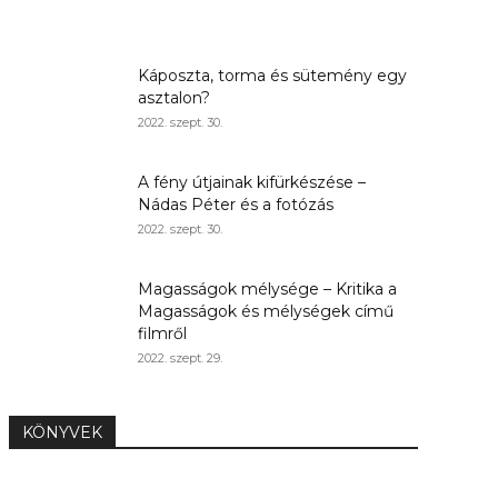
Káposzta, torma és sütemény egy
asztalon?
2022. szept. 30.
A fény útjainak kifürkészése –
Nádas Péter és a fotózás
2022. szept. 30.
Magasságok mélysége – Kritika a
Magasságok és mélységek című
filmről
2022. szept. 29.
KÖNYVEK