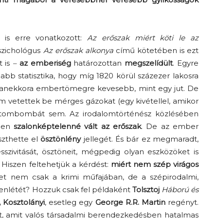
 is erre vonatkozott:
Az erőszak miért köti le az
pszichológus
Az erőszak alkonya
című kötetében is ezt
t is
–
az emberiség
határozottan
megszelídült
. Egyre
bb statisztika, hogy míg 1820 körül százezer lakosra
ugyanekkora embertömegre kevesebb, mint egy jut. De
nem vetettek be mérges gázokat (egy kivétellel, amikor
 atombombát sem. Az irodalomtörténész közlésében
ében
szalonképtelenné vált az erőszak
. De az ember
szthette el
ösztönlény
jellegét. És bár ez megmaradt,
zivitását, ösztöneit, mégpedig olyan eszközöket is
. Hiszen feltehetjük a kérdést:
miért nem szép virágos
et nem csak a krimi műfajában, de a szépirodalmi,
benlétét? Hozzuk csak fel példaként
Tolsztoj
Háború és
, Kosztolányi
, esetleg egy
George R.R. Martin
regényt.
et, amit valós társadalmi berendezkedésben hatalmas