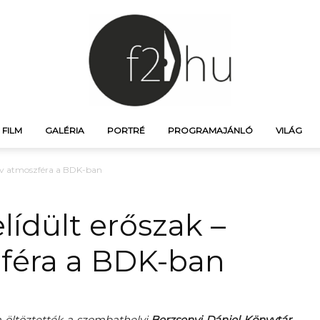
FILM
GALÉRIA
PORTRÉ
PROGRAMAJÁNLÓ
VILÁG
f21.hu
náv atmoszféra a BDK-ban
lídült erőszak –
féra a BDK-ban
–
 öltöztették a szombathelyi
Berzsenyi Dániel Könyvtár