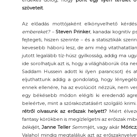
szöveteit
.
Az előadás mottójaként elkönyvelhető kérdés
embereket?
–
Steven Prinker
, kanadai kognitív 
fejtegeti, hiszen szerinte
–
és a statisztikák szerin
kevesebb háború lesz, de ami még vitathatatlana
jutott legalább tíz-húsz gyilkosság, addig ma 
ide sorolhatjuk azt is, hogy a világháborúk óta 
Saddam Hussein adott ki ilyen parancsot) és
eljuthattunk addig a gondolatig, hogy lényeg
ennek ellenére, ha az evolúciót nézzük, nem ve
egy békésebb módon elégíti ki eredendő agress
beleértve, mint a szórakoztatásért szolgáló krimi
rétről olvasunk az erőszak helyett?
Miért élvez
fantasy körökben is megízlelgetni az erőszak mi
béké
jét,
Janne Teller
Semmi
jét, vagy akár
Móricz
Valahol mindig megtaláljuk azt az erőszaknyelv