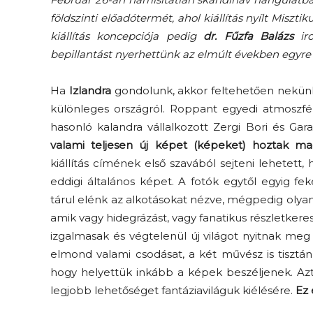
földszinti előadótermét, ahol kiállítás nyílt Miszt
kiállítás koncepciója pedig
dr. Fűzfa Balázs
iro
bepillantást nyerhettünk az elmúlt években egyr
Ha
Izlandra
gondolunk, akkor feltehetően nekünk 
különleges országról. Roppant egyedi atmoszfé
hasonló kalandra vállalkozott Zergi Bori és Garai
valami teljesen új képet (képeket) hoztak m
kiállítás címének első szavából sejteni lehetet
eddigi általános képet. A fotók egytől egyig fe
tárul elénk az alkotásokat nézve, mégpedig olya
amik vagy hidegrázást, vagy fanatikus részletkere
izgalmasak és végtelenül új világot nyitnak me
elmond valami csodásat, a két művész is tisztán
hogy helyettük inkább a képek beszéljenek. Az
legjobb lehetőséget fantáziaviláguk kiélésére.
Ez 