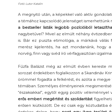
Fotó: Lutor Katalin
A megnyitó után, a képekkel való aktív gondola
a témához kapcsolódó jelenséget ismerhettünk
a bestseller listák legjobb pozícióiból letaszíth
nagybetűvel? Mivel az elmúlt néhány évtizedben e
is. Bár ez puszta etimológia, a márkává válás
merész kijelentés, ha azt mondanánk, hogy a
norvég, finn vagy svéd író vérfagyasztóan izgalmas
Fűzfa Balázst még az elmúlt évben kereste me
sorozat érdekében foglalkozzon a Skandináv Krim
örömmel fogadta a felkérést, és azóta a megye t
témában. Személyes élményeinek megismeréséből 
“északiakkal”, egytől egyig pozitív véleménnyel
erős emberi megértést és szolidaritást
figyelhet
erősen kiütközött. De ez csak egy köztudatba é
érdekes dolog, hogy
pont egy ilyen terület 