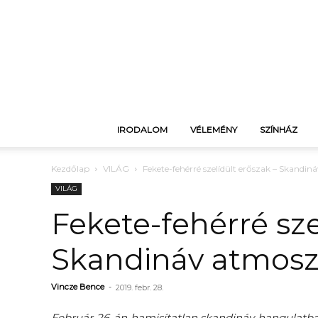
IRODALOM
VÉLEMÉNY
SZÍNHÁZ
Kezdőlap
VILÁG
Fekete-fehérré szelídült erőszak – Skandi
VILÁG
Fekete-fehérré sze
Skandináv atmosz
Vincze Bence
-
2019. febr. 28.
Február 26-án hamisítatlan skandináv hangulatba