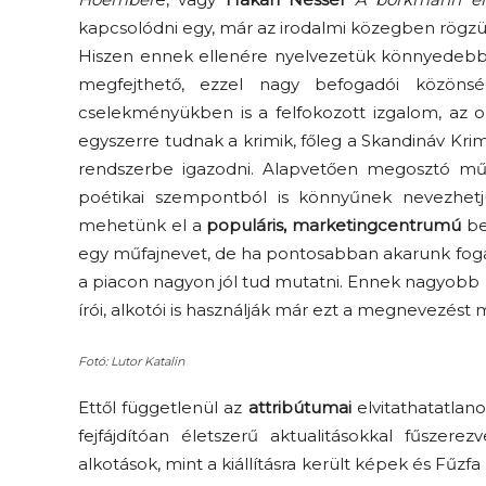
kapcsolódni egy, már az irodalmi közegben rögzü
Hiszen ennek ellenére nyelvezetük könnyedebb, 
megfejthető, ezzel nagy befogadói közönsé
cselekményükben is a felfokozott izgalom, az ol
egyszerre tudnak a krimik, főleg a Skandináv Kr
rendszerbe igazodni. Alapvetően megosztó műfaj
poétikai szempontból is könnyűnek nevezhe
mehetünk el a
populáris, marketingcentrumú
be
egy műfajnevet, de ha pontosabban akarunk fog
a piacon nagyon jól tud mutatni. Ennek nagyobb
írói, alkotói is használják már ezt a megnevezést 
Fotó: Lutor Katalin
Ettől függetlenül az
attribútumai
elvitathatatlan
fejfájdítóan életszerű aktualitásokkal fűszere
alkotások, mint a kiállításra került képek és Fűz