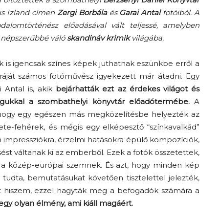
ikus Izland címen
Zergi Borbála
és
Garai Antal
fotóiból. A
A
dalomtörténész előadásával vált teljessé, amelyben
e népszerűbbé váló
skandináv krimik
világába.
is igencsak színes képek juthatnak eszünkbe erről a
ráját számos fotóművész igyekezett már átadni. Egy
fiatalság
 Antal is, akik
bejárhatták ezt az érdekes világot és
agukkal a szombathelyi könyvtár előadótermébe.
A
t, hogy egy egészen más megközelítésbe helyezték az
kete-fehérek, és mégis egy elképesztő “színkavalkád”
n impressziókra, érzelmi hatásokra épülő kompozíciók,
százada
sést váltanak ki az emberből. Ezek a fotók összetettek,
g a közép-európai szemnek. És azt, hogy minden kép
 tudta, bemutatásukat követően tisztelettel jelezték,
t hiszem, ezzel hagyták meg a befogadók számára a
egy olyan élmény, ami kiáll magáért.