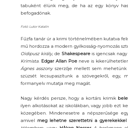
tabuként élünk meg, de ha az egy könyv hasábj
befogadónak.
Fotó: Lutor Katalin
Fűzfa tanár úr a krimi történelmében kutatva fe
mű hordozza a modern gyilkosság-nyomozás sztori
Oidipusz király
, de
Shakespeare
is igencsak nagy
Krimista
.
Edgar Allan Poe
neve is kikerülhetetl
Ágnes asszony
szerzője mellett sem mehetünk e
szüzsét lecsupaszítunk a szövegekről, egy, 
formanyelv mutatja meg magát.
Nagy kérdés persze, hogy a kortárs krimik
bele
ilyen alkotásokat az iskolákban, vagy jobb ezt 
közegében. Mindenesetre a népszerűsége egy 
amivel
meg lehetne szerettetni a gyerekekkel 
Hóember
e, vagy
Håkan Nesser
A borkmann el