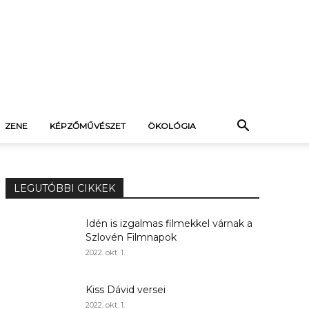
ZENE
KÉPZŐMŰVÉSZET
ÖKOLÓGIA
LEGUTÓBBI CIKKEK
Idén is izgalmas filmekkel várnak a
Szlovén Filmnapok
2022. okt. 1.
Kiss Dávid versei
2022. okt. 1.