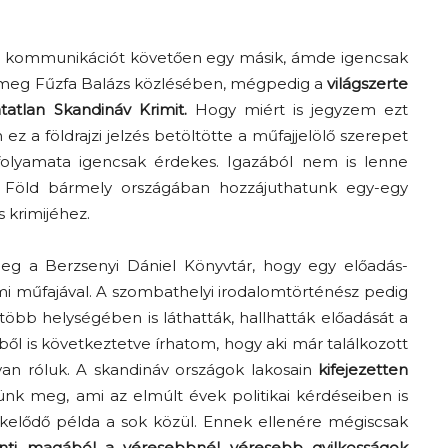
ti kommunikációt követően egy másik, ámde igencsak
 meg Fűzfa Balázs közlésében, mégpedig a
világszerte
atatlan Skandináv Krimit.
Hogy miért is jegyzem ezt
z a földrajzi jelzés betöltötte a műfajjelölő szerepet
 folyamata igencsak érdekes. Igazából nem is lenne
 Föld bármely országában hozzájuthatunk egy-egy
 krimijéhez.
g a Berzsenyi Dániel Könyvtár, hogy egy előadás-
i műfajával. A szombathelyi irodalomtörténész pedig
öbb helységében is láthatták, hallhatták előadását a
is következtetve írhatom, hogy aki már találkozott
 van róluk. A skandináv országok lakosain
kifejezetten
ünk meg, ami az elmúlt évek politikai kérdéseiben is
kelődő példa a sok közül. Ennek ellenére mégiscsak
önti magából a véresebbnél véresebb gyilkosságok