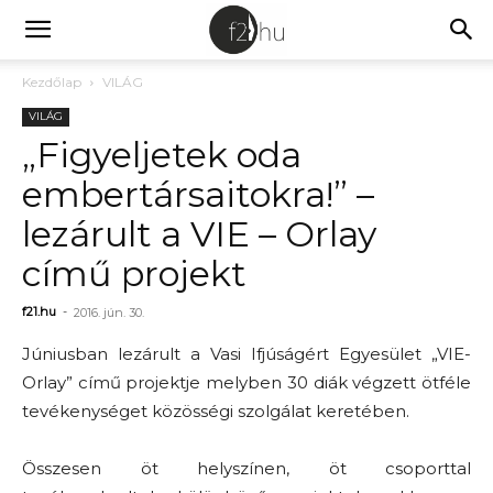
Kezdőlap
VILÁG
VILÁG
„Figyeljetek oda
embertársaitokra!” –
lezárult a VIE – Orlay
című projekt
f21.hu
-
2016. jún. 30.
Júniusban lezárult a Vasi Ifjúságért Egyesület „VIE-
Orlay” című projektje melyben 30 diák végzett ötféle
tevékenységet közösségi szolgálat keretében.
Összesen öt helyszínen, öt csoporttal