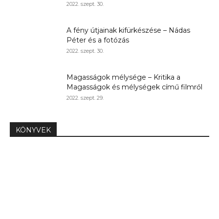
2022. szept. 30.
A fény útjainak kifürkészése – Nádas
Péter és a fotózás
2022. szept. 30.
Magasságok mélysége – Kritika a
Magasságok és mélységek című filmről
2022. szept. 29.
KÖNYVEK