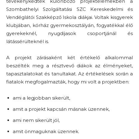
tevékenykedtek különböző projektelemekben a
Szombathelyi Szolgáltatási SZC Kereskedelmi és
Vendéglátói Szakképző Iskola diákjai. Voltak kisgyerek
klubjában, kórház gyermekosztályán, fogyatékkal élő
gyerekeknél, nyugdíjasok csoportjánál és
látássérülteknél is.
A projekt zárásaként két értékelő alkalommal
beszélték meg a résztvevő diákok az élményeket,
tapasztalatokat és tanultakat. Az értékelések során a
fiatalok megfogalmazták, hogy mi volt a projektben:
ami a legjobban sikerült,
amit a projekt kapcsán másnak üzennek,
ami nem sikerült jól,
amit önmaguknak üzennek.