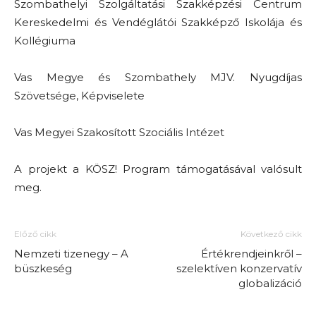
Szombathelyi Szolgáltatási Szakképzési Centrum
Kereskedelmi és Vendéglátói Szakképző Iskolája és
Kollégiuma
Vas Megye és Szombathely MJV. Nyugdíjas
Szövetsége, Képviselete
Vas Megyei Szakosított Szociális Intézet
A projekt a KÖSZ! Program támogatásával valósult
meg.
Előző cikk
Következő cikk
Nemzeti tizenegy – A
Értékrendjeinkről –
büszkeség
szelektíven konzervatív
globalizáció