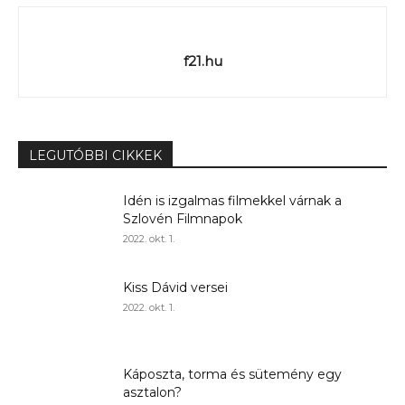
f21.hu
LEGUTÓBBI CIKKEK
Idén is izgalmas filmekkel várnak a
Szlovén Filmnapok
2022. okt. 1.
Kiss Dávid versei
2022. okt. 1.
Káposzta, torma és sütemény egy
asztalon?