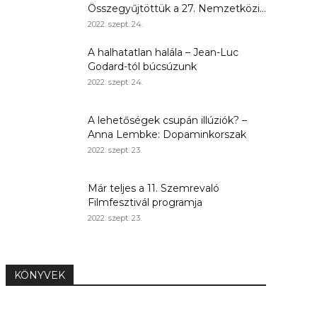
Összegyűjtöttük a 27. Nemzetközi...
2022. szept. 24.
A halhatatlan halála – Jean-Luc
Godard-tól búcsúzunk
2022. szept. 24.
A lehetőségek csupán illúziók? –
Anna Lembke: Dopaminkorszak
2022. szept. 23.
Már teljes a 11. Szemrevaló
Filmfesztivál programja
2022. szept. 23.
KÖNYVEK