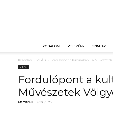
IRODALOM
VÉLEMÉNY
SZÍNHÁZ
Kezdőlap
VILÁG
Fordulópont a kultúrában – A Művészetek 
VILÁG
Fordulópont a kul
Művészetek Völgy
Stamler Lili
-
2019. júl. 23.