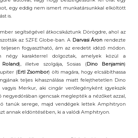
kot, egy eddig nem ismert munkatársunkkal elköltött
t is.
riember segítségével átkocsikáztunk Dörögdre, ahol az
tszották az SZFE Globe-ban. A
Darvasi Áron
rendezte
teljesen fogyasztható, ám az eredetit idéző módon.
en négy karakterrel dolgoztak, amelyek közül a
 Roland
), illetve szolgája, Sosias
(
Dino Benjamin
)
piter (
Ertl Zsombor
) ölti magára, hogy elcsábíthassa
angjának teljes kihasználása miatt felejthetetlen Dino
, vagyis Merkur, aki cingár verőlegényként igyekszik
tolsó negyedórában igencsak meglepték a nézőket azzal,
ló tanúk serege, majd vendégek lettek Amphitryon
észt annak eldöntésében, ki a valódi Amphitryon.