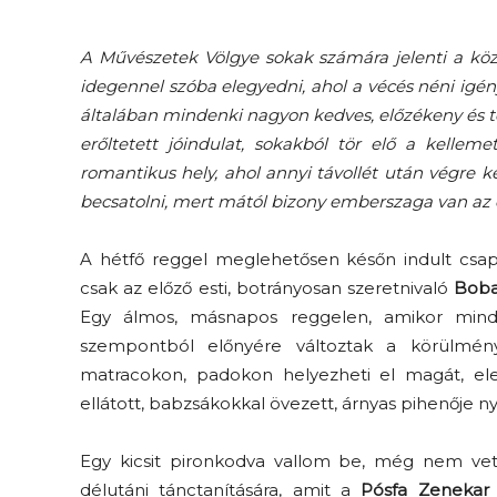
A Művészetek Völgye sokak számára jelenti a köz
idegennel szóba elegyedni, ahol a vécés néni igé
általában mindenki nagyon kedves, előzékeny és tol
erőltetett jóindulat, sokakból tör elő a kellem
romantikus hely, ahol annyi távollét után végre k
becsatolni, mert mától bizony emberszaga van az
A hétfő reggel meglehetősen későn indult csap
csak az előző esti, botrányosan szeretnivaló
Boba
Egy álmos, másnapos reggelen, amikor minde
szempontból előnyére változtak a körülmény
matracokon, padokon helyezheti el magát, ele
ellátott, babzsákokkal övezett, árnyas pihenője ny
Egy kicsit pironkodva vallom be, még nem v
délutáni tánctanítására, amit a
Pósfa Zenekar