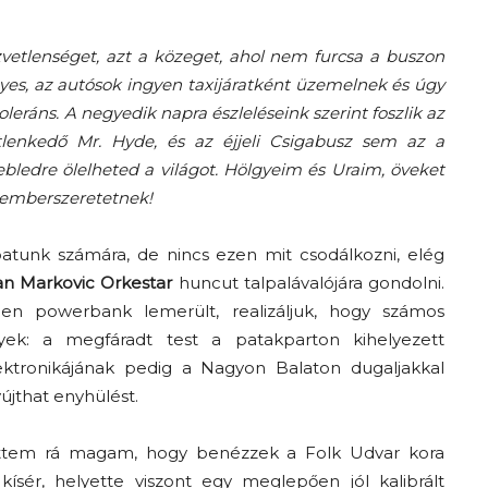
A
vetlenséget, azt a közeget, ahol nem furcsa a buszon
nyes, az autósok ingyen taxijáratként üzemelnek és úgy
eráns. A negyedik napra észleléseink szerint foszlik az
etlenkedő Mr. Hyde, és az éjjeli Csigabusz sem az a
ebledre ölelheted a világot. Hölgyeim és Uraim, öveket
fiatalság
 emberszeretetnek!
atunk számára, de nincs ezen mit csodálkozni, elég
n Markovic Orkestar
huncut talpalávalójára gondolni.
n powerbank lemerült, realizáljuk, hogy számos
százada
ek: a megfáradt test a patakparton kihelyezett
ktronikájának pedig a Nagyon Balaton dugaljakkal
újthat enyhülést.
ettem rá magam, hogy benézzek a Folk Udvar kora
kísér, helyette viszont egy meglepően jól kalibrált