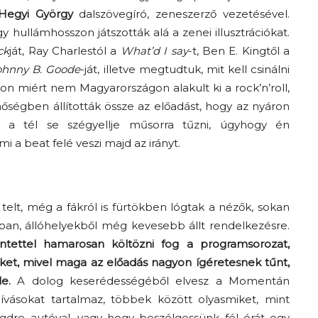
Hegyi György
dalszövegíró, zeneszerző vezetésével.
y hullámhosszon játszották alá a zenei illusztrációkat.
ck
ját, Ray Charlestól a
What’d I say
-t, Ben E. Kingtől a
ohnny B. Goode
-ját, illetve megtudtuk, mit kell csinálni
vajon miért nem Magyarországon alakult ki a rock’n’roll,
nőségben állították össze az előadást, hogy az nyáron
 a tél se szégyellje műsorra tűzni, úgyhogy én
 a beat felé veszi majd az irányt.
telt, még a fákról is fürtökben lógtak a nézők, sokan
mban, állóhelyekből még kevesebb állt rendelkezésre.
ntettel hamarosan költözni fog a programsorozat,
ket, mivel maga az előadás nagyon ígéretesnek tűnt,
e.
A dolog keserédességéből elvesz a Momentán
ívásokat tartalmaz, többek között olyasmiket, mint
dre autóval, vagy hogy beszélgessünk fél órát egy