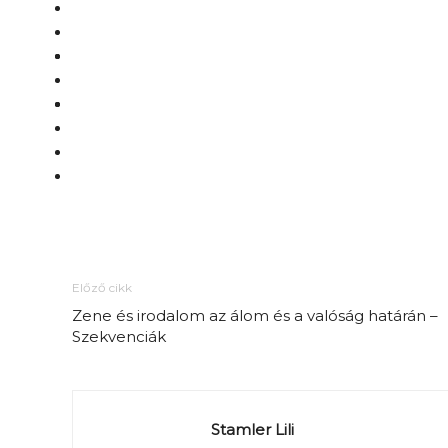
Előző cikk
Zene és irodalom az álom és a valóság határán –
Szekvenciák
Stamler Lili