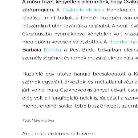
A műsorfüzet kegyetlen: dilemmánk, hogy Csakne
záróprogram.
A
Csaknekedkislány
Hangfoglaló U
ráadásul, mint tudjuk, a tánctér közepén van eg
létszámlimit után lezárták a bejáratot. A bent 
Csigabuszba nyomakodva kénytelen volt vissza
meglepően kevesen választották. A
Hiperkarma
Barbara
Blahája
a Pest-Buda Udvarban eleinte
személyiségének és remek muzsikájuknak hála kapu
Hazafelé egy utolsó hangra becsalogatott a 
számok egyaránt érkeztek, és méltatlanul vézna
járt volna, ha a Csaknekedkislánnyal udvart cse
elég volt a Hangfoglaló nekik is, ráadásul a sze
menetrendinél sokkal több busz érkezett az embe
Fotó: Márk Martina
Amit mára érdemes betervezni: