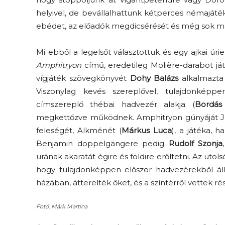
helyivel, de bevállalhattunk kétperces némajáté
ebédet, az előadók megdicsérését és még sok más
Mi ebből a legelsőt választottuk és egy ajkai ú
Amphitryon
című, eredetileg Molière-darabot já
vígjáték szövegkönyvét
Dohy Balázs
alkalmazta 
Viszonylag kevés szereplővel, tulajdonképp
címszereplő thébai hadvezér alakja (
Bordás
megkettőzve működnek. Amphitryon gúnyáját Ju
feleségét, Alkménét
(
Márkus Luca
), a játéka, h
Benjamin doppelgängere pedig
Rudolf Szonja
urának akaratát égire és földire erőltetni. Az u
hogy tulajdonképpen először hadvezérekből ál
házában, átterelték őket, és a színtérről vettek r
Fotó: Márk Martina