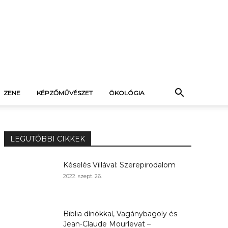
ZENE
KÉPZŐMŰVÉSZET
ÖKOLÓGIA
LEGUTÓBBI CIKKEK
Késelés Villával: Szerepirodalom
2022. szept. 26.
Biblia dínókkal, Vagánybagoly és
Jean-Claude Mourlevat –