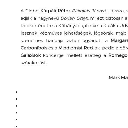
A Globe
Kárpáti Péter
Pájinkás János
át játssza,
adják a nagynevű
Dorian Gray
t, mi ezt biztosan
Rockörténetre a Kőbányába, illetve a Kaláka Ud
lesznek kézműves lehetőségek, jógaórák, maj
szerelmes bandája, aztán ugyanott a
Margare
Carbonfools
és a
Middlemist Red
, aki pedig a dör
Galaxisok
koncertje mellett esetleg a
Romego
szórakozást!
Márk Mar