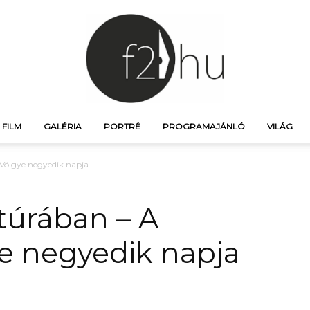
FILM
GALÉRIA
PORTRÉ
PROGRAMAJÁNLÓ
VILÁG
f21.hu
Völgye negyedik napja
túrában – A
e negyedik napja
–