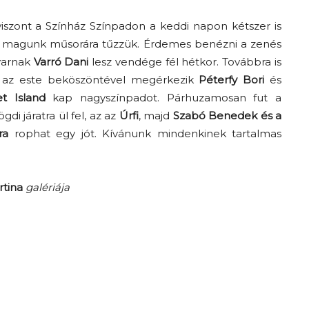
 viszont a Színház Színpadon a keddi napon kétszer is
 a magunk műsorára tűzzük. Érdemes benézni a zenés
varnak
Varró Dani
lesz vendége fél hétkor. Továbbra is
d az este beköszöntével megérkezik
Péterfy Bori
és
t Island
kap nagyszínpadot. Párhuzamosan fut a
ögdi járatra ül fel, az az
Úrfi
, majd
Szabó Benedek és a
ra
rophat egy jót. Kívánunk mindenkinek tartalmas
tina
galériája