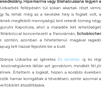
kedkislány, Hiperkarma vagy Blahalouisiana legyen a
dvarbéli fellépésén túl sokan akartak részt venni,
y fa, tehát még az a kevéske hely is foglalt volt, a
lévőknek megfelelő mennyiségű kint rekedt tömeg négy
gurulni Kapolcsra, ahol a maradék két lehetőséget
félárbóccal koncertezett a Panorámán,
Schoblocher
 szintén, azonban a hihetetlenül magával ragadó
ig telt házzal fejezték be a bulit.
Kőbánya Udvarba az ígéretes
Ék zenekar,
új és régi
 közönségüknek láttán azt gondolom, mindkét fél jól
rélnek. Értettem a logikát, hiszen a korábbi években
rvezők hamar korrigáltak a tévedésen, szinte azonnal a
rtöbblet átszállítására.