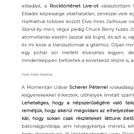
előadást, a
Rocktörténet Live-ot
választottam
Előadói képessége vitathatatlan, zenészei vele eg
Hallhattuk többek között Elvis híres
Jailhouse ro
Stand by me
-t, végül pedig Chuck Berry tüzes
J
atomvillanás esetén (asztal alá bújni), és azt is, 
és mi köze a tranzisztornak a gitárhoz. Olyan mi
egy pohár sör mellett élvezetes legyen, de
mindenképpen befizetek a következő részre is, ami
Fotó: Márk Martina
A Momentán Udvar
Scherer Péterrel
roskadásig 
kisgyerekekkel érkeztek, ülőhelyek limitált szá
Lehetséges, hogy a népszerűségére való teki
reméljük, hogy sikerül megoldani az elhelyezése
kár, hogy sokan csak részleteket láttunk belől
bátorságpróbája, ami névjegykártya méretű kih
hogy stoppoljunk át Vigántpetendre vagy Dörög