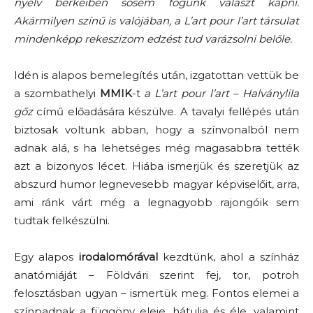
nyelv berkeiben sosem fogunk választ kapni.
Akármilyen színű is valójában, a L’art pour l’art társulat
mindenképp rekeszizom edzést tud varázsolni belőle.
Idén is alapos bemelegítés után, izgatottan vettük be
a szombathelyi
MMIK
-t
a L’art pour l’art – Halványlila
gőz
című előadására készülve. A tavalyi fellépés után
biztosak voltunk abban, hogy a színvonalból nem
adnak alá, s ha lehetséges még magasabbra tették
azt a bizonyos lécet. Hiába ismerjük és szeretjük az
abszurd humor legnevesebb magyar képviselőit, arra,
ami ránk várt még a legnagyobb rajongóik sem
tudtak felkészülni.
Egy alapos
irodalomórával
kezdtünk, ahol a színház
anatómiáját – Földvári szerint fej, tor, potroh
felosztásban ugyan – ismertük meg. Fontos elemei a
színpadnak a függöny eleje, hátulja és éle, valamint