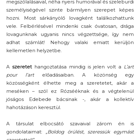
megszólalásaival, néha nyers humorával és szeleburdi
személyiségével szinte bármilyen szerepet képes
hozni. Most sárkányölő lovagként találkozhattunk
vele. Felbérlésével mindenki csak óvatosan, drága
lovagunknak ugyanis nincs végzettsége, így nem
adhat számlát! Nehogy valaki emiatt kerüljön
kellemetlen helyzetbe.
A
szeretet
hangoztatása mindig is jelen volt a
L’art
pour l’art
előadásaiban. A közönség egy
közösségként élhette meg a szeretetet, akár a
meséken – szól ez Rózsééknak és a végtelenül
jóságos Edebede bácsinak -, akár a kollektív
hahotázáson keresztül.
A társulat elbocsátó szavaival zárom én is
gondolataimat:
„Boldog örülést, szeressük egymást
szeretettel!”