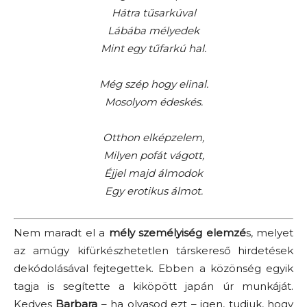
Hátra tűsarkúval
Lábába mélyedek
Mint egy tűfarkú hal.
Még szép hogy elinal.
Mosolyom édeskés.
Otthon elképzelem,
Milyen pofát vágott,
Éjjel majd álmodok
Egy erotikus álmot.
Nem maradt el a
mély személyiség elemzé
s, melyet
az amúgy kifürké
s
zhetetlen társkereső hirdetések
dekódolásával fejtegettek. Ebben a közönség egyik
tagja is segítette a kiköpött japán úr munkáját.
Kedves
Barbara
– ha olvasod ezt – igen, tudjuk, hogy