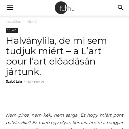
Kezdőlap
VILÁG
VILÁG
Halványlila, de mi sem
tudjuk miért – a L’art
pour l’art előadásán
jártunk.
Szabó Lala
-
2017. nov. 21.
Nem piros, nem kék, nem sárga. És hogy miért pont
halványlila? Ez talán egy olyan kérdés, amire a magyar