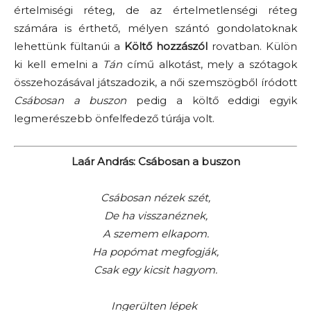
értelmiségi réteg, de az értelmetlenségi réteg
számára is érthető, mélyen szántó gondolatoknak
lehettünk fültanúi a
Költő hozzászól
rovatban. Külön
ki kell emelni a
Tán
című alkotást, mely a szótagok
összehozásával játszadozik, a női szemszögből íródott
Csábosan a buszon
pedig a költő eddigi egyik
legmerészebb önfelfedező túrája volt.
Laár András: Csábosan a buszon
Csábosan nézek szét,
De ha visszanéznek,
A szemem elkapom.
Ha popómat megfogják,
Csak egy kicsit hagyom.
Ingerülten lépek