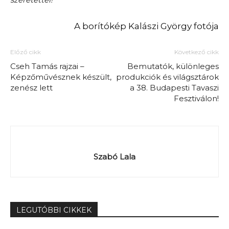
A borítókép Kalászi György fotója
Előző cikk
Következő cikk
Cseh Tamás rajzai –
Bemutatók, különleges
Képzőművésznek készült,
produkciók és világsztárok
zenész lett
a 38. Budapesti Tavaszi
Fesztiválon!
Szabó Lala
LEGUTÓBBI CIKKEK