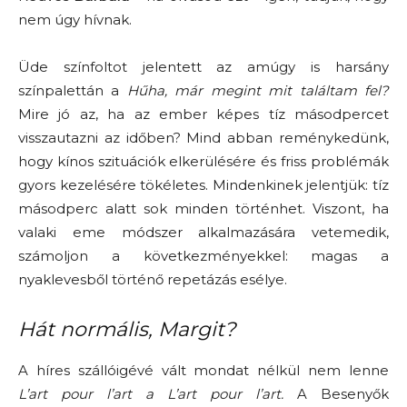
nem úgy hívnak.
Üde színfoltot jelentett az amúgy is harsány
színpalettán a
Hűha, már megint mit találtam fel?
Mire jó az, ha az ember képes tíz másodpercet
visszautazni az időben? Mind abban reménykedünk,
hogy kínos szituációk elkerülésére és friss problémák
gyors kezelésére tökéletes. Mindenkinek jelentjük: tíz
másodperc alatt sok minden történhet. Viszont, ha
valaki eme módszer alkalmazására vetemedik,
számoljon a következményekkel: magas a
nyaklevesből történő repetázás esélye.
Hát normális, Margit?
A híres szállóigévé vált mondat nélkül nem lenne
L’art pour l’art a L’art pour l’art.
A Besenyők