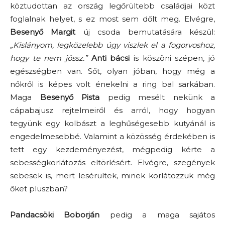
köztudottan az ország legőrültebb családjai közt
foglalnak helyet, s ez most sem dőlt meg. Elvégre,
Besenyő Margit
új csoda bemutatására készül:
„Kislányom, legközelebb úgy viszlek el a fogorvoshoz,
hogy te nem jössz.”
Anti bácsi
is köszöni szépen, jó
egészségben van. Sőt, olyan jóban, hogy még a
nőkről is képes volt énekelni a ring bal sarkában.
Maga
Besenyő Pista
pedig mesélt nekünk a
cápabajusz rejtelmeiről és arról, hogy hogyan
tegyünk egy kolbászt a leghűségesebb kutyánál is
engedelmesebbé. Valamint a közösség érdekében is
tett egy kezdeményezést, mégpedig kérte a
sebességkorlátozás eltörlésért. Elvégre, szegények
sebesek is, mert lesérültek, minek korlátozzuk még
őket pluszban?
Pandacsöki Boborján
pedig a maga sajátos