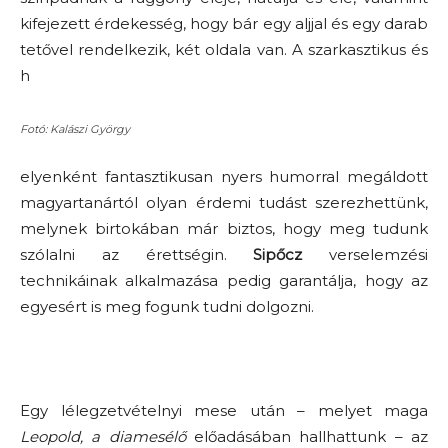
kifejezett érdekesség, hogy bár egy aljjal és egy darab
tetővel rendelkezik, két oldala van. A szarkasztikus és
h
Fotó: Kalászi György
elyenként fantasztikusan nyers humorral megáldott
magyartanártól olyan érdemi tudást szerezhettünk,
melynek birtokában már biztos, hogy meg tudunk
szólalni az érettségin.
Sipőcz
verselemzési
technikáinak alkalmazása pedig garantálja, hogy az
egyesért is meg fogunk tudni dolgozni.
Egy lélegzetvételnyi mese után – melyet maga
Leopold, a diamesélő
előadásában hallhattunk – az