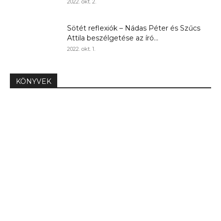
2022. okt. 2.
Sötét reflexiók – Nádas Péter és Szűcs
Attila beszélgetése az író...
2022. okt. 1.
KÖNYVEK