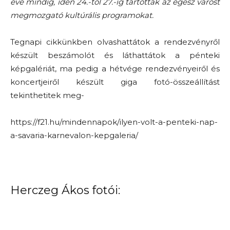
éve mindig, idén 24.-től 27.-ig tartották az egész várost
megmozgató kultúrális programokat.
Tegnapi cikkünkben olvashattátok a rendezvényről
készült beszámolót és láthattátok a pénteki
képgalériát, ma pedig a hétvége rendezvényeiről és
koncertjeiről készült giga fotó-összeállítást
tekinthetitek meg-
https://f21.hu/mindennapok/ilyen-volt-a-penteki-nap-
a-savaria-karnevalon-kepgaleria/
Herczeg Ákos fotói: