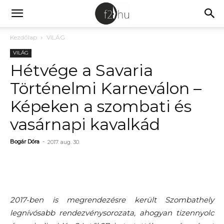
Kezdőlap
VILÁG
VILÁG
Hétvége a Savaria
Történelmi Karneválon –
Képeken a szombati és
vasárnapi kavalkád
Bogár Dóra
-
2017. aug. 30.
2017-ben is megrendezésre került Szombathely
legnívósabb rendezvénysorozata, ahogyan tizennyolc