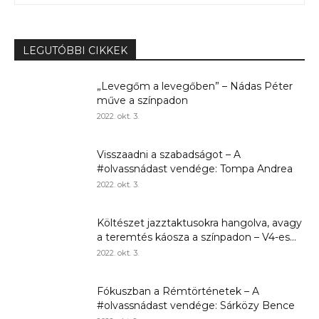
LEGUTÓBBI CIKKEK
„Levegőm a levegőben” – Nádas Péter
műve a színpadon
2022. okt. 3.
Visszaadni a szabadságot – A
#olvassnádast vendége: Tompa Andrea
2022. okt. 3.
Költészet jazztaktusokra hangolva, avagy
a teremtés káosza a színpadon – V4-es...
2022. okt. 3.
Fókuszban a Rémtörténetek – A
#olvassnádast vendége: Sárközy Bence