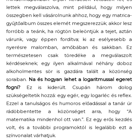
lettek megválaszolva, mint például, hogy milyen
összegben kell vásárolnunk ahhoz, hogy egy matrica-
gyűjtőalbum összes elemét megszerezzük; akkor lesz
forróbb a teánk, ha rögtön beleöntjük a tejet, aztán
várunk, vagy éppen fordítva; ki az esélyesebb a
nyerésre malomban, amőbában és sakkban. Ez
természetesen csak töredéke a megválaszolt
kérdéseknek; egy ilyen alkalmával néhány doboz
alkoholmentes sör is gazdára talált a közönség
soraiban.
Na és hogyan lehet a logaritmussal egeret
fogni?
Ez is kiderült. Csupán három dolog
szükségeltetik hozzá: egy egér, egy logarléc és reflex.
Ezzel a tanulságos és humoros előadással a tanár úr
rádöbbentette a közönséget arra, hogy “A
matematika mindenhol ott van.”. Ez egy erős kezdés
volt, és a további programoktól is legalább ezt a
színvonalat várhatjuk.