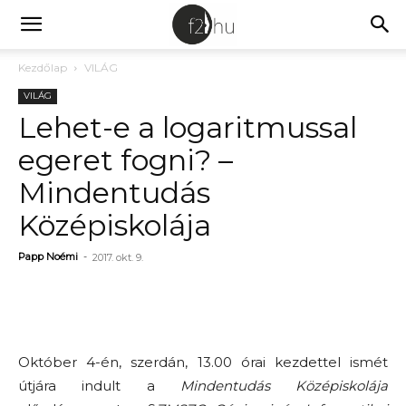
Kezdőlap
VILÁG
VILÁG
Lehet-e a logaritmussal
egeret fogni? –
Mindentudás
Középiskolája
Papp Noémi
-
2017. okt. 9.
Október 4-én, szerdán, 13.00 órai kezdettel ismét
útjára indult a
Mindentudás Középiskolája