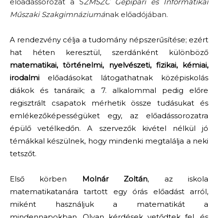
előadássorozat a S
ZMSZC Gépipari és Informatikai
Műszaki Szakgimnáziumá
nak előadójában.
A rendezvény célja a tudomány népszerűsítése; ezért
hat héten keresztül, szerdánként különböző
matematikai, történelmi, nyelvészeti, fizikai, kémiai,
irodalmi
előadásokat látogathatnak középiskolás
diákok és tanáraik; a 7. alkalommal pedig előre
regisztrált csapatok mérhetik össze tudásukat és
emlékezőképességüket egy, az előadássorozatra
épülő vetélkedőn.
A szervezők kivétel nélkül jó
témákkal készülnek, hogy mindenki megtalálja a neki
tetszőt.
Első körben
Molnár Zoltán
, az iskola
matematikatanára tartott egy órás előadást arról,
miként használjuk a matematikát a
mindennapokban. Olyan kérdések vetődtek fel, és