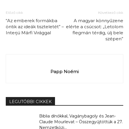
Előző cikk
Következő cikk
“Az emberek formákba
A magyar könnyűzene
öntik az ideák tiszteletét” –
elérte a csúcsot: „Letolom
Interjú Márfi Virággal
flegmán térdig, ülj bele
szépen”
Papp Noémi
LEGUTÓBBI CIKKEK
Biblia dínókkal, Vagánybagoly és Jean-
Claude Mourlevat – Összegyűjtöttük a 27.
Nemzetközi...