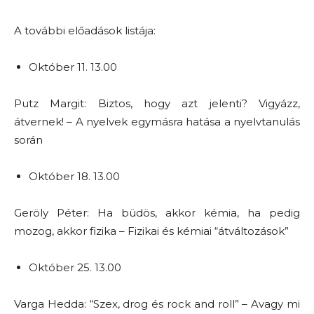
A további előadások listája:
Október 11. 13.00
Putz Margit: Biztos, hogy azt jelenti? Vigyázz,
átvernek! – A nyelvek egymásra hatása a nyelvtanulás
során
Október 18. 13.00
Geröly Péter: Ha büdös, akkor kémia, ha pedig
mozog, akkor fizika – Fizikai és kémiai “átváltozások”
Október 25. 13.00
Varga Hedda: “Szex, drog és rock and roll” – Avagy mi