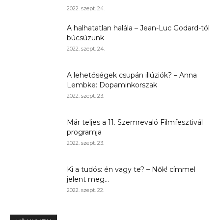
2022. szept. 24.
A halhatatlan halála – Jean-Luc Godard-tól
búcsúzunk
2022. szept. 24.
A lehetőségek csupán illúziók? – Anna
Lembke: Dopaminkorszak
2022. szept. 23.
Már teljes a 11. Szemrevaló Filmfesztivál
programja
2022. szept. 23.
Ki a tudós: én vagy te? – Nők! címmel
jelent meg...
2022. szept. 22.