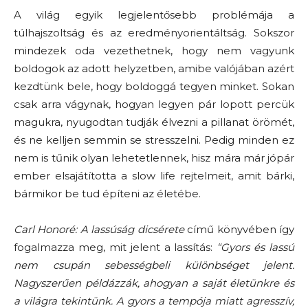
A világ egyik legjelentősebb problémája a
túlhajszoltság és az eredményorientáltság. Sokszor
mindezek oda vezethetnek, hogy nem vagyunk
boldogok az adott helyzetben, amibe valójában azért
kezdtünk bele, hogy boldoggá tegyen minket. Sokan
csak arra vágynak, hogyan legyen pár lopott percük
magukra, nyugodtan tudják élvezni a pillanat örömét,
és ne kelljen semmin se stresszelni. Pedig minden ez
nem is tűnik olyan lehetetlennek, hisz mára már jópár
ember elsajátította a slow life rejtelmeit, amit bárki,
bármikor be tud építeni az életébe.
Carl Honoré: A lassúság dicsérete
című könyvében így
fogalmazza meg, mit jelent a lassítás:
“Gyors és lassú
nem csupán sebességbeli különbséget jelent.
Nagyszerűen példázzák, ahogyan a saját életünkre és
a világra tekintünk. A gyors a tempója miatt agresszív,