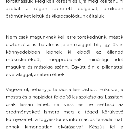
fordíthassuk. Meg kell keresni és újra meg kell tanulni
azokat a régen szeretett dolgokat, amikben
örömünket leltük és kikapcsolódtunk általuk.
Nem csak magunknak kell erre törekednünk, mások
ösztönzése is hatalmas jelentőséggel bír, így ők is
könnyedebben lépnek ki ebből az állandó
mókuskerékből, megpróbálnak minőségi időt
magukra és másokra szánni. Együtt élni a pillanattal
és a világgal, amiben élnek.
Végezetül, néhány jó tanács a lassításhoz: Fókuszálj a
mostra és a napjaidat felépítő kis szokásokra! Lassítani
csak lassan lehet, ne siess, és ne siettesd az
eredményeket! Ismerd meg a téged körülvevő
környezetet, a fogyasztói és információs társadalmat,
annak kimondatlan elvárásaival! Készülj fel a