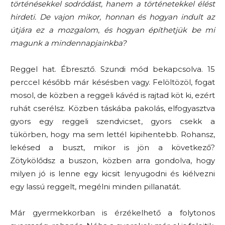
történésekkel sodródást, hanem a történetekkel élést
hirdeti. De vajon mikor, honnan és hogyan indult az
útjára ez a mozgalom
,
és hogyan építhetjük be mi
magunk a mindennapjainkba?
Reggel hat. Ébresztő. Szundi mód bekapcsolva. 15
perccel később már késésben vagy. Felöltözöl, fogat
mosol, de közben a reggeli kávéd is rajtad köt ki, ezért
ruhát cserélsz. Közben táskába pakolás, elfogyasztva
gyors egy reggeli szendvicset, gyors csekk a
tükörben, hogy ma sem lettél kipihentebb. Rohansz,
lekésed a buszt, mikor is jön a következő?
Zötykölődsz a buszon, közben arra gondolva, hogy
milyen jó is lenne egy kicsit lenyugodni és kiélvezni
egy lassú reggelt, megélni minden pillanatát.
Már gyermekkorban is érzékelhető a folytonos