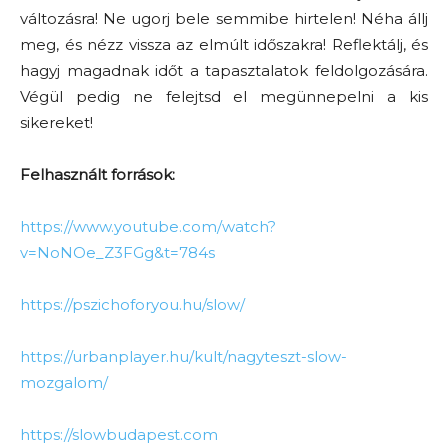
változásra! Ne ugorj bele semmibe hirtelen! Néha állj
meg, és nézz vissza az elmúlt időszakra! Reflektálj, és
hagyj magadnak időt a tapasztalatok feldolgozására.
Végül pedig ne felejtsd el megünnepelni a kis
sikereket!
Felhasznált források:
https://www.youtube.com/watch?
v=NoNOe_Z3FGg&t=784s
https://pszichoforyou.hu/slow/
https://urbanplayer.hu/kult/nagyteszt-slow-
mozgalom/
https://slowbudapest.com