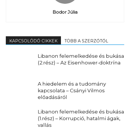
Bodor Júlia
KAPCSOLÓDÓ CIKKEK
TÖBB A SZERZŐTŐL
Libanon felemelkedése és bukása
(2.rész) – Az Eisenhower-doktrína
A hiedelem és a tudomány
kapcsolata – Csányi Vilmos
előadásáról
Libanon felemelkedése és bukása
(1.rész) – Korrupció, hatalmi ágak,
vallás