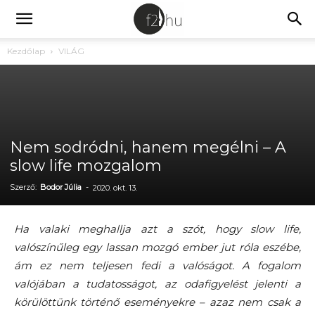
Kezdőlap
VILÁG
Nem sodródni, hanem megélni – A
slow life mozgalom
Szerző:
Bodor Júlia
-
2020. okt. 13.
Ha valaki meghallja azt a szót, hogy slow life,
valószínűleg egy lassan mozgó ember jut róla eszébe,
ám ez nem teljesen fedi a valóságot. A fogalom
valójában a tudatosságot, az odafigyelést jelenti a
körülöttünk történő eseményekre – azaz nem csak a