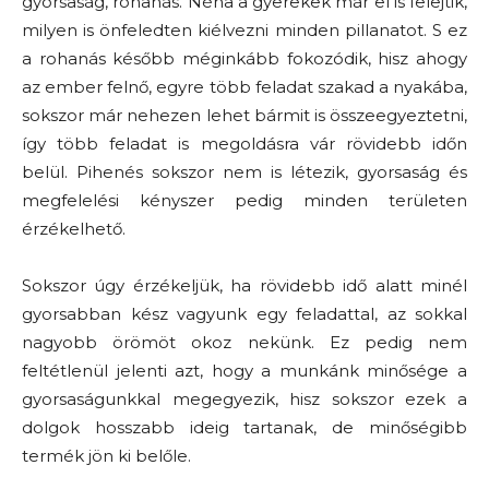
gyorsaság, rohanás. Néha a gyerekek már el is felejtik,
milyen is önfeledten kiélvezni minden pillanatot. S ez
a rohanás később méginkább fokozódik, hisz ahogy
az ember felnő, egyre több feladat szakad a nyakába,
sokszor már nehezen lehet bármit is összeegyeztetni,
így több feladat is megoldásra vár rövidebb időn
belül. Pihenés sokszor nem is létezik, gyorsaság és
megfelelési kényszer pedig minden területen
érzékelhető.
Sokszor úgy érzékeljük, ha rövidebb idő alatt minél
gyorsabban kész vagyunk egy feladattal, az sokkal
nagyobb örömöt okoz nekünk. Ez pedig nem
feltétlenül jelenti azt, hogy a munkánk minősége a
gyorsaságunkkal megegyezik, hisz sokszor ezek a
dolgok hosszabb ideig tartanak, de minőségibb
termék jön ki belőle.