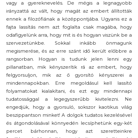
vagy a gyereknevelés. De mégis a legnagyobb
irányzattá az vált, hogy magát az embert állították
ennek a filozófiának a középpontjába. Ugyanis ez a
fajta lassítás nem azt foglalta csak magába, hogy
odafigyelünk arra, hogy mit is és hogyan viszünk be a
szervezetünkbe. Sokkal inkább önmagunk
megismerése, és az erre szánt idő került előbbre a
rangsorban. Hogyan is tudunk jelen lenni egy
pillanatban, mik kényszerítik rá az embert, hogy
felgyorsuljon, mik az ő gyorsító kényszerei a
mindennapokban. Erre megoldásul kell lassító
folyamatokat kialakítani, és ezt egy mindennapi
tudatossággal a legegyszerűbb kivitelezni. Ne
engedjük, hogy a gyorsuló, sokszor kaotikus világ
beszippantson minket! A dolgok tudatos kezelésével
és átgondolásával könnyedén lecsíphetünk egy-két
percet bárhonnan, hogy azt szeretteinkre