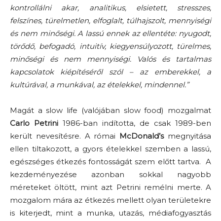
kontrollálni akar, analitikus, elsietett, stresszes,
felszínes, türelmetlen, elfoglalt, túlhajszolt, mennyiségi
és nem minőségi. A lassú ennek az ellentéte: nyugodt,
törődő, befogadó, intuitív, kiegyensúlyozott, türelmes,
minőségi és nem mennyiségi. Valós és tartalmas
kapcsolatok kiépítéséről szól – az emberekkel, a
kultúrával, a munkával, az ételekkel, mindennel.”
Magát a slow life (valójában slow food) mozgalmat
Carlo Petrini
1986-ban indította, de csak 1989-ben
került nevesítésre. A római
McDonald’s
megnyitása
ellen tiltakozott, a gyors ételekkel szemben a lassú,
egészséges étkezés fontosságát szem előtt tartva. A
kezdeményezése azonban sokkal nagyobb
méreteket öltött, mint azt Petrini remélni merte. A
mozgalom mára az étkezés mellett olyan területekre
is kiterjedt, mint a munka, utazás, médiafogyasztás