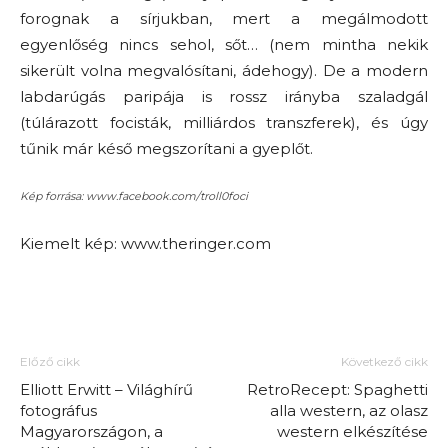
forognak a sírjukban, mert a megálmodott
egyenlőség nincs sehol, sőt… (nem mintha nekik
sikerült volna megvalósítani, ádehogy). De a modern
labdarúgás paripája is rossz irányba szaladgál
(túlárazott focisták, milliárdos transzferek), és úgy
tűnik már késő megszorítani a gyeplőt.
Kép forrása: www.facebook.com/troll0foci
Kiemelt kép: www.theringer.com
Előző cikk
Következő cikk
Elliott Erwitt – Világhírű
RetroRecept: Spaghetti
fotográfus
alla western, az olasz
Magyarországon, a
western elkészítése