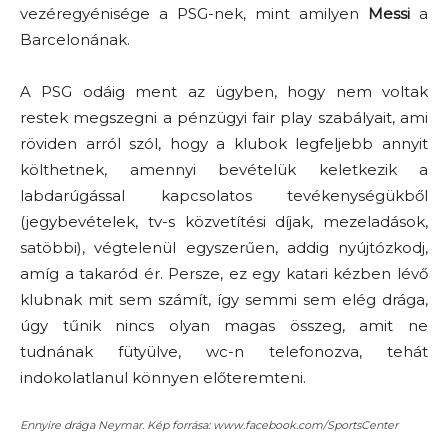
vezéregyénisége a PSG-nek, mint amilyen
Messi
a
Barcelonának.
A PSG odáig ment az ügyben, hogy nem voltak
restek megszegni a pénzügyi fair play szabályait, ami
röviden arról szól, hogy a klubok legfeljebb annyit
költhetnek, amennyi bevételük keletkezik a
labdarúgással kapcsolatos tevékenységükből
(jegybevételek, tv-s közvetítési díjak, mezeladások,
satöbbi), végtelenül egyszerűen, addig nyújtózkodj,
amíg a takaród ér. Persze, ez egy katari kézben lévő
klubnak mit sem számít, így semmi sem elég drága,
úgy tűnik nincs olyan magas összeg, amit ne
tudnának fütyülve, wc-n telefonozva, tehát
indokolatlanul könnyen előteremteni.
Ennyire drága Neymar. Kép forrása: www.facebook.com/SportsCenter