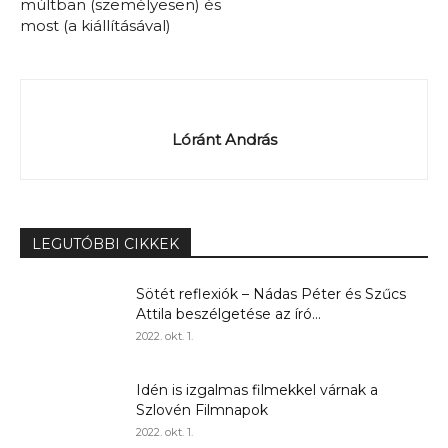
múltban (személyesen) és
most (a kiállításával)
Lóránt András
LEGUTÓBBI CIKKEK
Sötét reflexiók – Nádas Péter és Szűcs
Attila beszélgetése az író...
2022. okt. 1.
Idén is izgalmas filmekkel várnak a
Szlovén Filmnapok
2022. okt. 1.