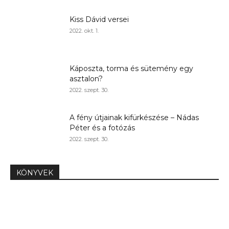
Kiss Dávid versei
2022. okt. 1.
Káposzta, torma és sütemény egy
asztalon?
2022. szept. 30.
A fény útjainak kifürkészése – Nádas
Péter és a fotózás
2022. szept. 30.
KÖNYVEK