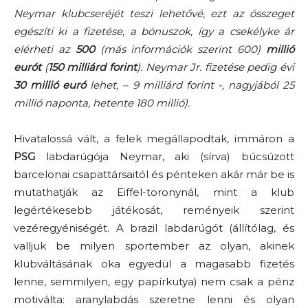
Neymar klubcseréjét teszi lehetővé, ezt az összeget
egészíti ki a fizetése, a bónuszok, így a csekélyke ár
elérheti az
500
(más információk szerint 600)
millió
eurót
(
150 milliárd forint
). Neymar Jr. fizetése pedig évi
30 millió euró
lehet, – 9 milliárd forint -, nagyjából 25
millió naponta, hetente 180 millió).
Hivatalossá vált, a felek megállapodtak, immáron a
PSG
labdarúgója Neymar, aki (sírva) búcsúzott
barcelonai csapattársaitól és pénteken akár már be is
mutathatják az Eiffel-toronynál, mint a klub
legértékesebb játékosát, reményeik szerint
vezéregyéniségét. A brazil labdarúgót (állítólag, és
valljuk be milyen sportember az olyan, akinek
klubváltásának oka egyedül a magasabb fizetés
lenne, semmilyen, egy papírkutya) nem csak a pénz
motiválta: aranylabdás szeretne lenni és olyan