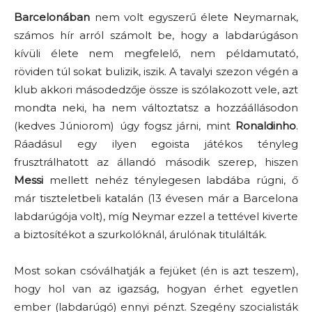
Barcelonában
nem volt egyszerű élete Neymarnak,
számos hír arról számolt be, hogy a labdarúgáson
kívüli élete nem megfelelő, nem példamutató,
röviden túl sokat bulizik, iszik. A tavalyi szezon végén a
klub akkori másodedzője össze is szólakozott vele, azt
mondta neki, ha nem változtatsz a hozzáállásodon
(kedves Júniorom) úgy fogsz járni, mint
Ronaldinho
.
Ráadásul egy ilyen egoista játékos tényleg
frusztrálhatott az állandó második szerep, hiszen
Messi
mellett nehéz ténylegesen labdába rúgni, ő
már tiszteletbeli katalán (13 évesen már a Barcelona
labdarúgója volt), míg Neymar ezzel a tettével kiverte
a biztosítékot a szurkolóknál, árulónak titulálták.
Most sokan csóválhatják a fejüket (én is azt teszem),
hogy hol van az igazság, hogyan érhet egyetlen
ember (labdarúgó) ennyi pénzt. Szegény szocialisták