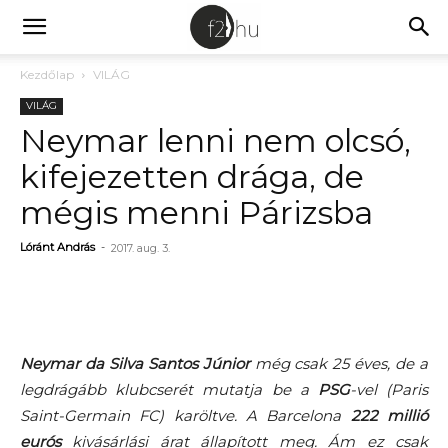
Kezdőlap
VILÁG
VILÁG
Neymar lenni nem olcsó,
kifejezetten drága, de
mégis menni Párizsba
Lóránt András
-
2017. aug. 3.
Neymar da Silva Santos Júnior
még csak 25 éves, de a
legdrágább klubcserét mutatja be a
PSG
-vel (Paris
Saint-Germain FC) karöltve. A Barcelona
222 millió
eurós
kivásárlási árat állapított meg. Ám ez csak