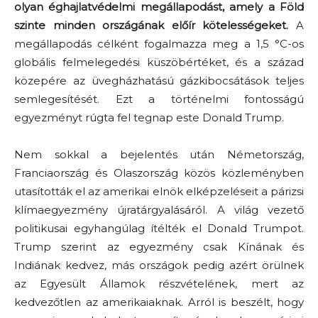
olyan éghajlatvédelmi megállapodást, amely a Föld
szinte minden országának előír kötelességeket.
A
megállapodás célként fogalmazza meg a 1,5 °C-os
globális felmelegedési küszöbértéket, és a század
közepére az üvegházhatású gázkibocsátások teljes
semlegesítését. Ezt a történelmi fontosságú
egyezményt rúgta fel tegnap este Donald Trump.
Nem sokkal a bejelentés után Németország,
Franciaország és Olaszország közös közleményben
utasították el az amerikai elnök elképzeléseit a párizsi
klímaegyezmény újratárgyalásáról. A világ vezető
politikusai egyhangúlag ítélték el Donald Trumpot.
Trump szerint az egyezmény csak Kínának és
Indiának kedvez, más országok pedig azért örülnek
az Egyesült Államok részvételének, mert az
kedvezőtlen az amerikaiaknak. Arról is beszélt, hogy