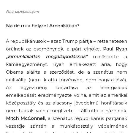
Fotó: uk.reuters.com
Na de mi a helyzet Amerikában?
A republikánusok – azaz Trump pártja – rettenetesen
örülnek az eseménynek, a párt elnöke,
Paul Ryan
„kimunkálatlan megállapodásnak”
minősítette a
klímaegyezményt. Ryan emlékezett arra, hogy
Obama aláírta a szerződést, de a szenátus nem
ratifikálta (nem iktatta törvénybe, nem hagyta jóvá).
Az egyezmény betartása az energiaárak
emelkedését eredményezte volna, amit az amerikai
középosztály és az alacsony jövedelmű honfitársaik
nem tudtak volna megfizetni – állította a házelnök.
Mitch McConnell
, a szenátus republikánus pártjának
vezetője szintén a munkásosztály védelmének