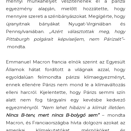
mennyi munkahelyet veszítenének el a párizsi
egyezmény alapján, mielőtt hozzátette, hogy
mennyire szereti a szénbányászokat. Megígérte, hogy
újranyitnak bányákat Nyugat-Virginiában és
Pennsylvaniában. „
Azért választottak meg, hogy
Pittsburgh polgárait képviseljem, nem Párizsét”
–
mondta.
Emmanuel Macron francia elnök szerint az Egyesült
Államok hátat fordított a világnak azzal, hogy
egyoldalúan felmondta párizsi klímaegyezményt,
ennek ellenére Párizs nem mond le a klímaváltozás
elleni harcról. Kijelentette, hogy Párizs semmi szín
alatt nem fog tárgyalni egy kevésbe kedvező
egyezményről.
“Nem lehet hibázni a klímát illetően.
Nincs B-terv, mert nincs B-bolygó sem”
– mondta
Macron, és Franciaországba hívta dolgozni azokat az
amerikai klímakutatókat, mérnököket és