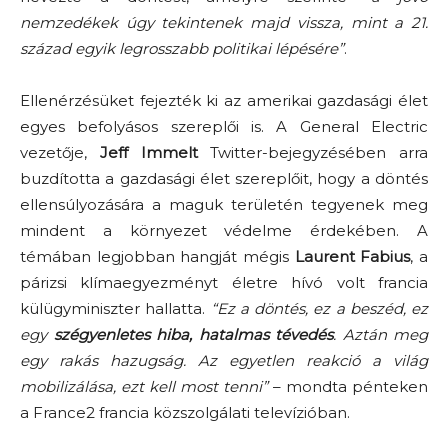
nemzedékek úgy tekintenek majd vissza, mint a 21.
század egyik legrosszabb politikai lépésére”
.
Ellenérzésüket fejezték ki az amerikai gazdasági élet
egyes befolyásos szereplői is. A General Electric
vezetője,
Jeff Immelt
Twitter-bejegyzésében arra
buzdította a gazdasági élet szereplőit, hogy a döntés
ellensúlyozására a maguk területén tegyenek meg
mindent a környezet védelme érdekében. A
témában legjobban hangját mégis
Laurent Fabius
, a
párizsi klímaegyezményt életre hívó volt francia
külügyminiszter hallatta.
“Ez a döntés, ez a beszéd, ez
egy
szégyenletes hiba, hatalmas tévedés
. Aztán meg
egy rakás hazugság. Az egyetlen reakció a világ
mobilizálása, ezt kell most tenni”
– mondta pénteken
a France2 francia közszolgálati televízióban.