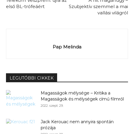
Telekom Veszprém: újra az
A hit magánügy –
első BL-trófeáért
Szubjektív szemmel a mai
vallási világról
Pap Melinda
LEGUTÓBBI CIKKEK
Magasságok mélysége – Kritika a
Magasságok és mélységek című filmről
2022. szept. 29.
Jack Kerouac nem annyira spontán
prózája