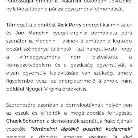
fontosságát emelte ki, valamint boldogan üdvözölte
nyilatkozatában a párizsi egyezmény felmondását.
Támogatta a döntést
Rick Perry
energetikai miniszter
és
Joe Manchin
nyugat-virginiai demokrata párti
szenátor is. Manchin – akinek államában a legtöbb
bezárt szénbánya található – azt hangsúlyozta, hogy
a klímaegyezmény nem biztosította a
környezetvédelem és a gazdaság egyensúlyát, s
olyan egyensúly kialakítására van szükség, amely
figyelembe veszi az energiatermelő államok, mint
például Nyugat-Virginia érdekeit is.
Szerencsére azonban a demokratáknak helyén van
az eszük és elítélték a megállapodás felrúgását.
Chuck Schumer
, a demokraták szenátusi frakciójának
vezetője
“történelmi léptékű pusztító kudarcnak”
nevezte a döntést, amelyre szerinte
“a jövő