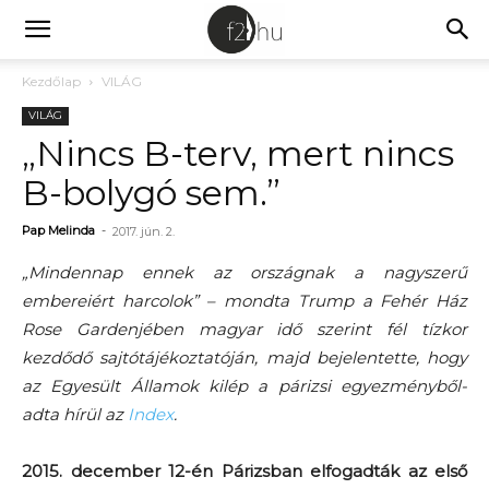
Kezdőlap
VILÁG
VILÁG
„Nincs B-terv, mert nincs
B-bolygó sem.”
Pap Melinda
-
2017. jún. 2.
„Mindennap ennek az országnak a nagyszerű
embereiért harcolok” – mondta Trump a Fehér Ház
Rose Gardenjében magyar idő szerint fél tízkor
kezdődő sajtótájékoztatóján, majd bejelentette, hogy
az Egyesült Államok kilép a párizsi egyezményből-
adta hírül az
Index
.
2015. december 12-én Párizsban elfogadták az első