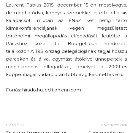
Laurent Fabius 2015. december 15-én mosolyogva,
de meghatódva, könnyes szemekkel ejtette el a kis
kalapácsot, miután az ENSZ két hétig tartó
klímakonferenciájának végén megszületett
történelmi megállapodás elfogadását leütötte a
Párizshoz közeli Le Bourget-ban rendezett
találkozón.A 195 ország delegációjának tagjai hosszú
perceken át, állva, egymást átölelve ünnepelték a
megállapodás elfogadását, amelyet a 2009-es
koppenhágai kudarc után több évig készítettek elő.
Forrás: hirado.hu, edition.cnn.com
Előző cikk
Következő cikk