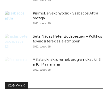
2022. szept. 29.
Kisimul, elvékonyodik – Szabados Attila
prózája
2022. szept. 28.
Séta Nádas Péter Budapestjén – Kultikus
fővárosi terek az életműben
2022. szept. 28.
A fiataloknak is remek programokat kínál
a 10. Primanima
2022. szept. 28.
KÖNYVEK