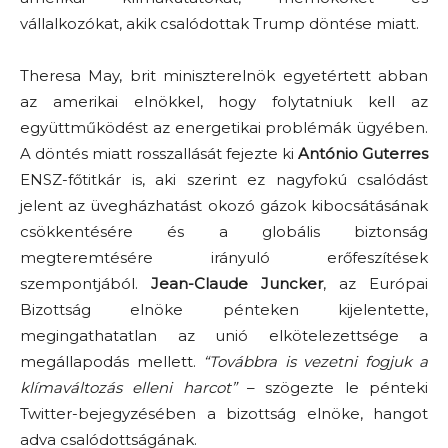
vállalkozókat, akik csalódottak Trump döntése miatt.
Theresa May, brit miniszterelnök egyetértett abban
az amerikai elnökkel, hogy folytatniuk kell az
együttműködést az energetikai problémák ügyében.
A döntés miatt rosszallását fejezte ki
António Guterres
ENSZ-főtitkár is, aki szerint ez nagyfokú csalódást
jelent az üvegházhatást okozó gázok kibocsátásának
csökkentésére és a globális biztonság
megteremtésére irányuló erőfeszítések
szempontjából.
Jean-Claude Juncker
, az Európai
Bizottság elnöke pénteken kijelentette,
megingathatatlan az unió elkötelezettsége a
megállapodás mellett.
“Továbbra is vezetni fogjuk a
klímaváltozás elleni harcot”
– szögezte le pénteki
Twitter-bejegyzésében a bizottság elnöke, hangot
adva csalódottságának.