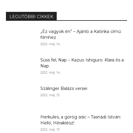
LEGUTÓBBI CIKKEK
„Ez vagyok én” – Ajánló a Katinka című
filmhez
2022. máj. 14.
Süss fel, Nap – Kazuo Ishiguro: Klara és a
Nap
2022. máj. 14.
Szálinger Balázs versei
2022. máj. 13.
Herkules, a görög srác – Tasnádi István:
Helló, Héraklész!
2022. máj. 13.