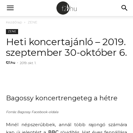
Kezdőlap
ZENE
ZENE
Heti koncertajánló – 2019.
szeptember 30-október 6.
f21.hu
-
2019. okt. 1.
Bagossy koncertrengeteg a hétre
Forrás: Bagossy Facebook-oldala
Minél népszerűbbek, annál több rajongó számára
kap új jelentést a
BBC
rövidítés. Hat éves fennállása