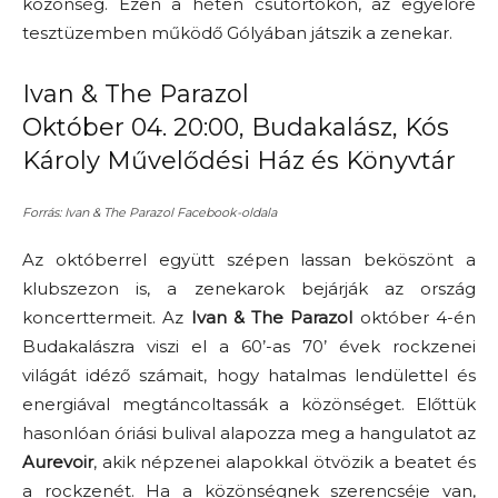
közönség. Ezen a héten csütörtökön, az egyelőre
tesztüzemben működő Gólyában játszik a zenekar.
Ivan & The Parazol
Október 04. 20:00, Budakalász, Kós
Károly Művelődési Ház és Könyvtár
Forrás: Ivan & The Parazol Facebook-oldala
Az októberrel együtt szépen lassan beköszönt a
klubszezon is, a zenekarok bejárják az ország
koncerttermeit. Az
Ivan & The Parazol
október 4-én
Budakalászra viszi el a 60’-as 70’ évek rockzenei
világát idéző számait, hogy hatalmas lendülettel és
energiával megtáncoltassák a közönséget. Előttük
hasonlóan óriási bulival alapozza meg a hangulatot az
Aurevoir
, akik népzenei alapokkal ötvözik a beatet és
a rockzenét. Ha a közönségnek szerencséje van,