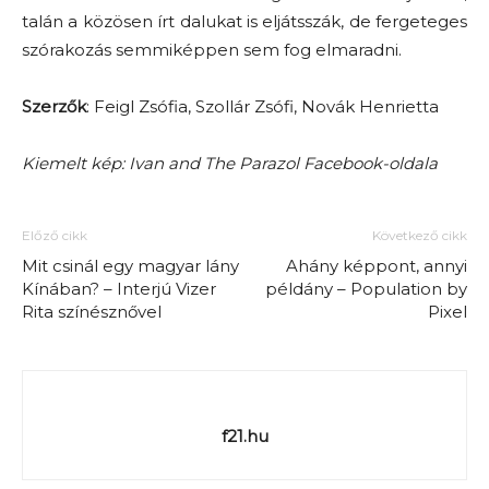
talán a közösen írt dalukat is eljátsszák, de fergeteges
szórakozás semmiképpen sem fog elmaradni.
Szerzők
: Feigl Zsófia, Szollár Zsófi, Novák Henrietta
Kiemelt kép: Ivan and The Parazol Facebook-oldala
Előző cikk
Következő cikk
Mit csinál egy magyar lány
Ahány képpont, annyi
Kínában? – Interjú Vizer
példány – Population by
Rita színésznővel
Pixel
f21.hu