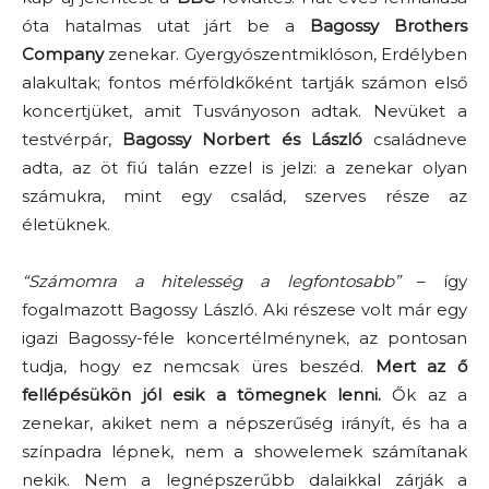
óta hatalmas utat járt be a
Bagossy Brothers
Company
zenekar. Gyergyószentmiklóson, Erdélyben
alakultak; fontos mérföldkőként tartják számon első
koncertjüket, amit Tusványoson adtak. Nevüket a
testvérpár,
Bagossy Norbert és László
családneve
adta, az öt fiú talán ezzel is jelzi: a zenekar olyan
számukra, mint egy család, szerves része az
életüknek.
“Számomra a hitelesség a legfontosabb”
– így
fogalmazott Bagossy László. Aki részese volt már egy
igazi Bagossy-féle koncertélménynek, az pontosan
tudja, hogy ez nemcsak üres beszéd.
Mert az ő
fellépésükön jól esik a tömegnek lenni.
Ők az a
zenekar, akiket nem a népszerűség irányít, és ha a
színpadra lépnek, nem a showelemek számítanak
nekik. Nem a legnépszerűbb dalaikkal zárják a