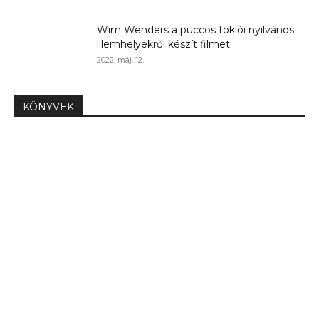
Wim Wenders a puccos tokiói nyilvános
illemhelyekről készít filmet
2022. máj. 12.
KÖNYVEK