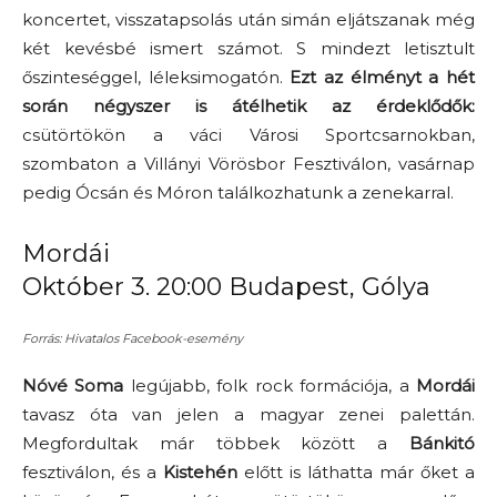
koncertet, visszatapsolás után simán eljátszanak még
két kevésbé ismert számot. S mindezt letisztult
őszinteséggel, léleksimogatón.
Ezt az élményt a hét
során négyszer is átélhetik az érdeklődők:
csütörtökön a váci Városi Sportcsarnokban,
szombaton a Villányi Vörösbor Fesztiválon, vasárnap
pedig Ócsán és Móron találkozhatunk a zenekarral.
Mordái
Október 3. 20:00 Budapest, Gólya
Forrás: Hivatalos Facebook-esemény
Nóvé Soma
legújabb, folk rock formációja, a
Mordái
tavasz óta van jelen a magyar zenei palettán.
Megfordultak már többek között a
Bánkitó
fesztiválon, és a
Kistehén
előtt is láthatta már őket a