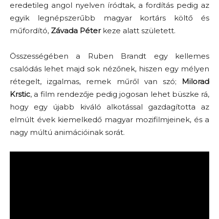
eredetileg angol nyelven íródtak, a fordítás pedig az
egyik legnépszerűbb magyar kortárs költő és
műfordító,
Závada Péter
keze alatt született.
Összességében a Ruben Brandt egy kellemes
csalódás lehet majd sok nézőnek, hiszen egy mélyen
rétegelt, izgalmas, remek műről van szó;
Milorad
Krstic
, a film rendezője pedig jogosan lehet büszke rá,
hogy egy újabb kiváló alkotással gazdagította az
elmúlt évek kiemelkedő magyar mozifilmjeinek, és a
nagy múltú animációinak sorát.