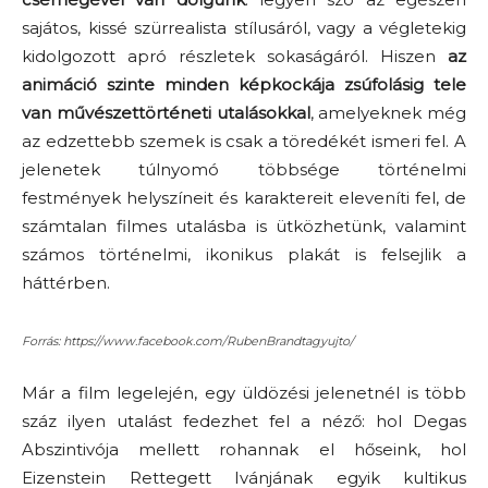
sajátos, kissé szürrealista stílusáról, vagy a végletekig
kidolgozott apró részletek sokaságáról. Hiszen
az
animáció szinte minden képkockája zsúfolásig tele
van művészettörténeti utalásokkal
, amelyeknek még
az edzettebb szemek is csak a töredékét ismeri fel. A
jelenetek túlnyomó többsége történelmi
festmények helyszíneit és karaktereit eleveníti fel, de
számtalan filmes utalásba is ütközhetünk, valamint
számos történelmi, ikonikus plakát is felsejlik a
háttérben.
Forrás: https://www.facebook.com/RubenBrandtagyujto/
Már a film legelején, egy üldözési jelenetnél is több
száz ilyen utalást fedezhet fel a néző: hol Degas
Abszintivója mellett rohannak el hőseink, hol
Eizenstein Rettegett Ivánjának egyik kultikus