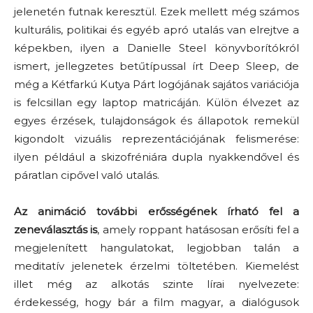
jelenetén futnak keresztül. Ezek mellett még számos
kulturális, politikai és egyéb apró utalás van elrejtve a
képekben, ilyen a Danielle Steel könyvborítókról
ismert, jellegzetes betűtípussal írt Deep Sleep, de
még a Kétfarkú Kutya Párt logójának sajátos variációja
is felcsillan egy laptop matricáján. Külön élvezet az
egyes érzések, tulajdonságok és állapotok remekül
kigondolt vizuális reprezentációjának felismerése:
ilyen például a skizofréniára dupla nyakkendővel és
páratlan cipővel való utalás.
Az animáció további erősségének írható fel a
zeneválasztás is
, amely roppant hatásosan erősíti fel a
megjelenített hangulatokat, legjobban talán a
meditatív jelenetek érzelmi töltetében. Kiemelést
illet még az alkotás szinte lírai nyelvezete:
érdekesség, hogy bár a film magyar, a dialógusok