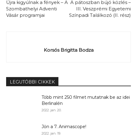
Újra kigyúlnak a fények – A
A pátoszban bújó közlés –
Szombathelyi Adventi
III. Veszprémi Egyetemi
Vásár programjai
Színpadi Találkozó (II. rész)
Korsós Brigitta Bodza
LEGUTÓBBI CIKKEK
Több mint 250 filmet mutatnak be az idei
Berlinalén
2022. jan. 20.
Jön a 7. Animascope!
2022. jan. 19.