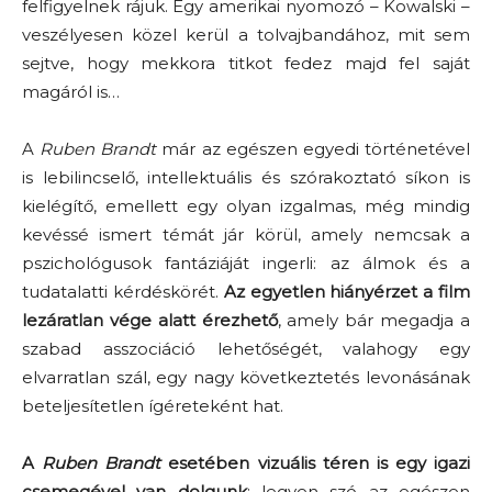
felfigyelnek rájuk. Egy amerikai nyomozó – Kowalski –
veszélyesen közel kerül a tolvajbandához, mit sem
sejtve, hogy mekkora titkot fedez majd fel saját
magáról is…
A
Ruben Brandt
már az egészen egyedi történetével
is lebilincselő, intellektuális és szórakoztató síkon is
kielégítő, emellett egy olyan izgalmas, még mindig
kevéssé ismert témát jár körül, amely nemcsak a
pszichológusok fantáziáját ingerli: az álmok és a
tudatalatti kérdéskörét.
Az egyetlen hiányérzet a film
lezáratlan vége alatt érezhető
, amely bár megadja a
szabad asszociáció lehetőségét, valahogy egy
elvarratlan szál, egy nagy következtetés levonásának
beteljesítetlen ígéreteként hat.
A
Ruben Brandt
esetében vizuális téren is egy igazi
csemegével van dolgunk
: legyen szó az egészen