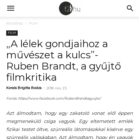
Kezdőlap
FILM
FILM
„A lélek gondjaihoz a
művészet a kulcs”-
Ruben Brandt, a gyűjtő
filmkritika
Korsós Brigitta Bodza
-
2018. nov. 23.
Forrás: https://www.facebook.com/RubenBrandtagyujto/
Azt álmodtam, hogy egy zakatoló vonat elől éppen
megmenekülő csiga vagyok. Egy eltemetett emlék
fizikai testet öltve, szürreális látomásokkal kísérve egy
szürreális valóságban. Azt álmodtam, hogy én vagyok