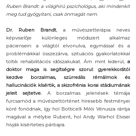
Ruben Brandt: a világhírű pszichológus, aki mindenkit
meg tud gyógyítani, csak önmagát nem.
Dr. Ruben Brandt
, a művészetterápia neves
képviselője különleges módszert alkalmaz
páciensein: a világtól elvonulva, egymással és a
problémáikkal összezárva, szituációs gyakorlatokkal
töltik rehabilitációs időszakukat. Ám mint kiderül,
a
doktor maga is segítségre szorul: gyerekkorától
kezdve borzalmas, szürreális rémálmok és
hallucinációk kísértik, a skizofrénia korai stádiumának
jeleit sejtetve.
A borzalmas jelenések témája
furcsamód a művészettörténet híresebb festményei
köré fonódnak, így hol Botticelli Milói Vénusza rántja
magával a mélybe Rubent, hol Andy Warhol Elvisei
hívják kísérteties párbajra.