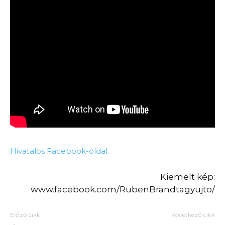
Hivatalos Facebook-oldal.
Kiemelt kép:
www.facebook.com/RubenBrandtagyujto/
Előző cikk
Következő cikk