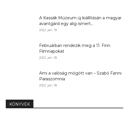
A Kassák Múzeum új kiállításán a magyar
avantgárd egy alig ismert...
2022. jan. 19.
Februárban rendezik meg a 11. Finn
Filmnapokat
2022. jan. 18.
Ami a valóság mögött van – Szabó Fanni:
Paraszomnia
2022. jan. 18.
KÖNYVEK