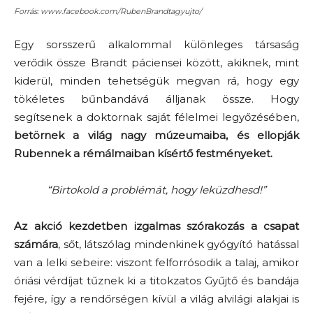
Forrás: www.facebook.com/RubenBrandtagyujto/
Egy sorsszerű alkalommal különleges társaság
verődik össze Brandt páciensei között, akiknek, mint
kiderül, minden tehetségük megvan rá, hogy egy
tökéletes bűnbandává álljanak össze. Hogy
segítsenek a doktornak saját félelmei legyőzésében,
betörnek a világ nagy múzeumaiba, és ellopják
Rubennek a rémálmaiban kísértő festményeket.
“Birtokold a problémát, hogy leküzdhesd!”
Az akció kezdetben izgalmas szórakozás a csapat
számára
, sőt, látszólag mindenkinek gyógyító hatással
van a lelki sebeire: viszont felforrósodik a talaj, amikor
óriási vérdíjat tűznek ki a titokzatos Gyűjtő és bandája
fejére, így a rendőrségen kívül a világ alvilági alakjai is