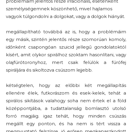
problémáim jelentős része irracionális, esetenként
személyiségemnek köszönhető, mivel hajlamos
vagyok túlgondolni a dolgokat, vagy a dolgok hiányát.
megállapítható továbbá az is, hogy a problémáim
egy másik, szintén jelentős része szomorúan komoly,
időnként csapongóan szuicid jellegű gondolatoktól
kísért, amit olykor spirálhoz szoktam hasonlítani, vagy
olajfúrótoronyhoz, mert csak felülök a fúrófej
spiráljára és sikoltozva csúszom lejjebb.
kétségtelen, hogy az előbbi két megállapítás
ellenére élek, futkorászom és esek-kelek, tehát a
spirálos sikítások valahogy soha nem értek el a föld
középpontjába, a tudattalanság bomlasztó utolsó
forró magjáig. igaz tehát, hogy minden csúszás
megállt egy ponton, és ha nem is tért vissza a
megnyugtató felszínre, jó erősen megkapaszkodott