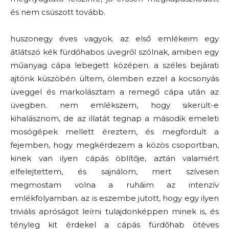
és nem csúszott tovább.
huszonegy éves vagyok. az első emlékeim egy
átlátszó kék fürdőhabos üvegről szólnak, amiben egy
műanyag cápa lebegett középen. a széles bejárati
ajtónk küszöbén ültem, ölemben ezzel a kocsonyás
üveggel és markolásztam a remegő cápa után az
üvegben. nem emlékszem, hogy sikerült-e
kihalásznom, de az illatát tegnap a második emeleti
mosógépek mellett éreztem, és megfordult a
fejemben, hogy megkérdezem a közös csoportban,
kinek van ilyen cápás öblítője, aztán valamiért
elfelejtettem, és sajnálom, mert szívesen
megmostam volna a ruháim az intenzív
emlékfolyamban. az is eszembe jutott, hogy egy ilyen
triviális apróságot leírni tulajdonképpen minek is, és
tényleg kit érdekel a cápás fürdőhab ötéves