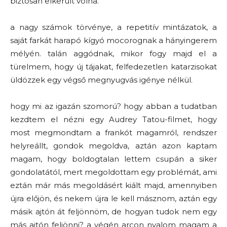
biztosan elkerült volna.
a nagy számok törvénye, a repetitív mintázatok, a
saját farkát harapó kígyó mocorognak a hányingerem
mélyén. talán aggódnak, mikor fogy majd el a
türelmem, hogy új tájakat, felfedezetlen katarzisokat
üldözzek egy végső megnyugvás igénye nélkül.
hogy mi az igazán szomorú? hogy abban a tudatban
kezdtem el nézni egy Audrey Tatou-filmet, hogy
most megmondtam a frankót magamról, rendszer
helyreállt, gondok megoldva, aztán azon kaptam
magam, hogy boldogtalan lettem csupán a siker
gondolatától, mert megoldottam egy problémát, ami
eztán már más megoldásért kiált majd, amennyiben
újra előjön, és nekem újra le kell másznom, aztán egy
másik ajtón át feljönnöm, de hogyan tudok nem egy
más ajtón feljönni? a végén arcon nyalom magam a