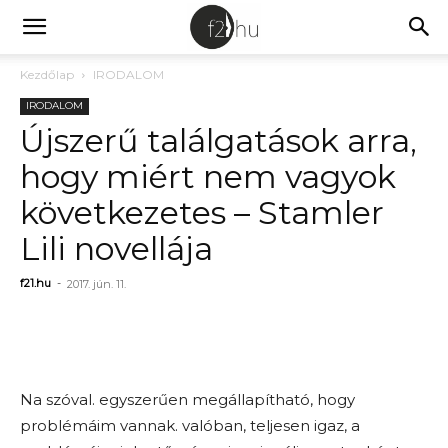
Kezdőlap
IRODALOM
IRODALOM
Újszerű találgatások arra,
hogy miért nem vagyok
következetes – Stamler
Lili novellája
f21.hu
-
2017. jún. 11.
Na szóval. egyszerűen megállapítható, hogy
problémáim vannak. valóban, teljesen igaz, a