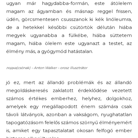
ugyan már hagydabba-formán, este átölelem
magam az ágyamban és másnap reggel frissen,
üdén, görcsmentesen csusszanok ki kék linóleumra,
de a hetekkel későbbi csütörtök délután hiába
megyek ugyanabba a fülkébe, hiába süttetem
magam, hiába ölelem este ugyanazt a testet, az
élmény más, a gyógymód hatástalan.
лодка(csónak) – Anton Walker – orosz illusztrátor
jó ez, mert az állandó problémák és az állandó
megoldáskeresés zaklatott érdeklődése vezetett
számos értékes emberhez, helyhez, dolgokhoz,
amelyek egy megállapodott énem számára csak
távoli látványok, azonban a vakságom, nyughatatlan
tapogatózásom felelős számos szörnyű élményemért
is, amiket egy tapasztalatait okosan felfogó ember