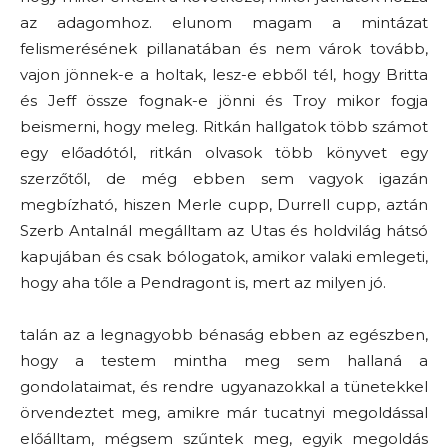
az adagomhoz. elunom magam a mintázat
felismerésének pillanatában és nem várok tovább,
vajon jönnek-e a holtak, lesz-e ebből tél, hogy Britta
és Jeff össze fognak-e jönni és Troy mikor fogja
beismerni, hogy meleg. Ritkán hallgatok több számot
egy előadótól, ritkán olvasok több könyvet egy
szerzőtől, de még ebben sem vagyok igazán
megbízható, hiszen Merle cupp, Durrell cupp, aztán
Szerb Antalnál megálltam az Utas és holdvilág hátsó
kapujában és csak bólogatok, amikor valaki emlegeti,
hogy aha tőle a Pendragont is, mert az milyen jó.
talán az a legnagyobb bénaság ebben az egészben,
hogy a testem mintha meg sem hallaná a
gondolataimat, és rendre ugyanazokkal a tünetekkel
örvendeztet meg, amikre már tucatnyi megoldással
előálltam, mégsem szűntek meg, egyik megoldás