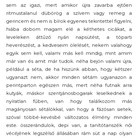
sem az igazi, mert amikor újra zavarba ejtően
ritmustalanul dübörög a szívem vagy remeg a
gerincem és nem is bírok egyenes tekintettel figyelni,
hiába dobom magam elé a kéthetes cicákat, a
leveleken áttűző nyári napsütést, a tóparti
heverészést, a kedveseim ölelését, nekem valahogy
egyik sem kell, valami más kell mindig, mint amim
már van és amit már tudok. néha bejön valami újra,
például a séta, de ha hiszünk abban, hogy kétszer
ugyanazt nem, akkor minden sétám ugyanazon a
perintparton egészen más, mert néha futnak arra
kutyák, máskor szentjánosbogarak leselkednek a
nyíratlan fűben, van hogy találkozom más
magányosan sétálókkal, van hogy a fázósan sietek,
szóval többé-kevésbé változatos élmény minden
este. összerándulok, depi van, a tanítótanszék női
vécéjének legszélső állásában rám süt a nap olyan