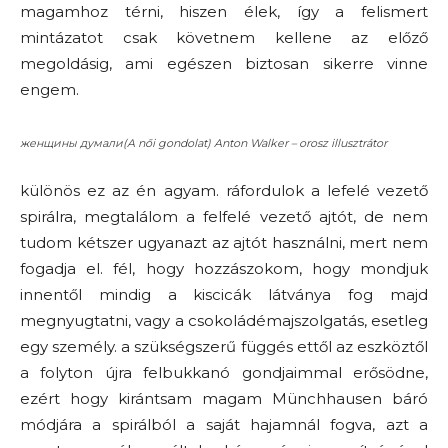
magamhoz térni, hiszen élek, így a felismert
mintázatot csak követnem kellene az előző
megoldásig, ami egészen biztosan sikerre vinne
engem.
женщины думали(A női gondolat) Anton Walker – orosz illusztrátor
különös ez az én agyam. ráfordulok a lefelé vezető
spirálra, megtalálom a felfelé vezető ajtót, de nem
tudom kétszer ugyanazt az ajtót használni, mert nem
fogadja el. fél, hogy hozzászokom, hogy mondjuk
innentől mindig a kiscicák látványa fog majd
megnyugtatni, vagy a csokoládémajszolgatás, esetleg
egy személy. a szükségszerű függés ettől az eszköztől
a folyton újra felbukkanó gondjaimmal erősödne,
ezért hogy kirántsam magam Münchhausen báró
módjára a spirálból a saját hajamnál fogva, azt a