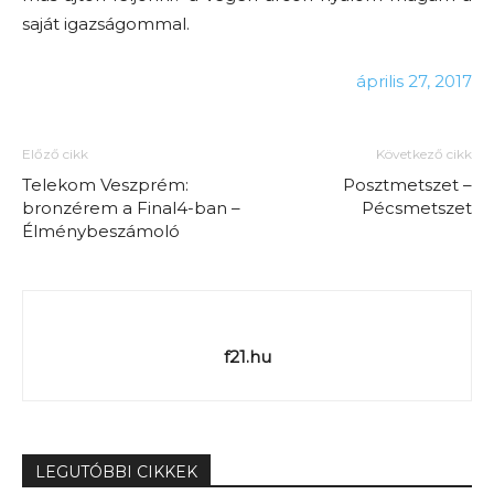
saját igazságommal.
április 27, 2017
Előző cikk
Következő cikk
Telekom Veszprém:
Posztmetszet –
bronzérem a Final4-ban –
Pécsmetszet
Élménybeszámoló
f21.hu
LEGUTÓBBI CIKKEK