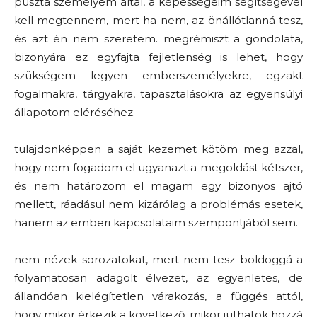
puszta személyem által, a képességeim segítségével
kell megtennem, mert ha nem, az önállótlanná tesz,
és azt én nem szeretem. megrémiszt a gondolata,
bizonyára ez egyfajta fejletlenség is lehet, hogy
szükségem legyen emberszemélyekre, egzakt
fogalmakra, tárgyakra, tapasztalásokra az egyensúlyi
állapotom eléréséhez.
tulajdonképpen a saját kezemet kötöm meg azzal,
hogy nem fogadom el ugyanazt a megoldást kétszer,
és nem határozom el magam egy bizonyos ajtó
mellett, ráadásul nem kizárólag a problémás esetek,
hanem az emberi kapcsolataim szempontjából sem.
nem nézek sorozatokat, mert nem tesz boldoggá a
folyamatosan adagolt élvezet, az egyenletes, de
állandóan kielégítetlen várakozás, a függés attól,
hogy mikor érkezik a következő, mikor juthatok hozzá