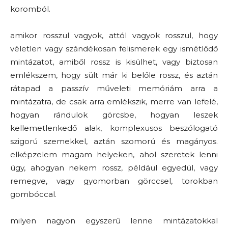
koromból.
amikor rosszul vagyok, attól vagyok rosszul, hogy
véletlen vagy szándékosan felismerek egy ismétlődő
mintázatot, amiből rossz is kisülhet, vagy biztosan
emlékszem, hogy sült már ki belőle rossz, és aztán
rátapad a passzív műveleti memóriám arra a
mintázatra, de csak arra emlékszik, merre van lefelé,
hogyan rándulok görcsbe, hogyan leszek
kellemetlenkedő alak, komplexusos beszólogató
szigorú szemekkel, aztán szomorú és magányos.
elképzelem magam helyeken, ahol szeretek lenni
úgy, ahogyan nekem rossz, például egyedül, vagy
remegve, vagy gyomorban görccsel, torokban
gombóccal.
milyen nagyon egyszerű lenne mintázatokkal