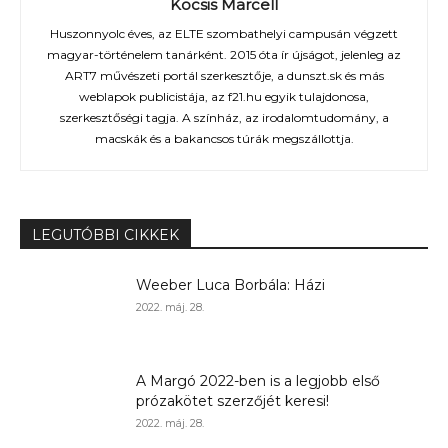
Kocsis Marcell
Huszonnyolc éves, az ELTE szombathelyi campusán végzett
magyar-történelem tanárként. 2015 óta ír újságot, jelenleg az
ART7 művészeti portál szerkesztője, a dunszt.sk és más
weblapok publicistája, az f21.hu egyik tulajdonosa,
szerkesztőségi tagja. A színház, az irodalomtudomány, a
macskák és a bakancsos túrák megszállottja.
LEGUTÓBBI CIKKEK
Weeber Luca Borbála: Házi
2022. máj. 28.
A Margó 2022-ben is a legjobb első
prózakötet szerzőjét keresi!
2022. máj. 28.