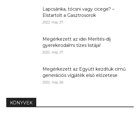
Lapcsánka, tócsni vagy cicege? –
Elstartolt a Gasztrosorok
2022. máj. 27.
Megérkezett az idei Merítés-díj
gyerekirodalmi tízes listája!
2022. máj. 27.
Megérkezett az Együtt kezdtük című
generációs vígjáték első előzetese
2022. máj. 26.
KÖNYVEK