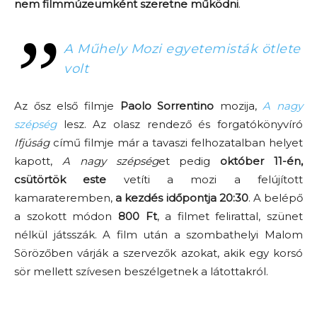
nem filmmúzeumként szeretne működni
.
A Műhely Mozi egyetemisták ötlete
volt
Az ősz első filmje
Paolo Sorrentino
mozija,
A nagy
szépség
lesz. Az olasz rendező és forgatókönyvíró
Ifjúság
című filmje már a tavaszi felhozatalban helyet
kapott,
A nagy szépség
et pedig
október 11-én,
csütörtök este
vetíti a mozi a felújított
kamarateremben,
a kezdés időpontja 20:30
. A belépő
a szokott módon
800 Ft
, a filmet felirattal, szünet
nélkül játsszák. A film után a szombathelyi Malom
Sörözőben várják a szervezők azokat, akik egy korsó
sör mellett szívesen beszélgetnek a látottakról.