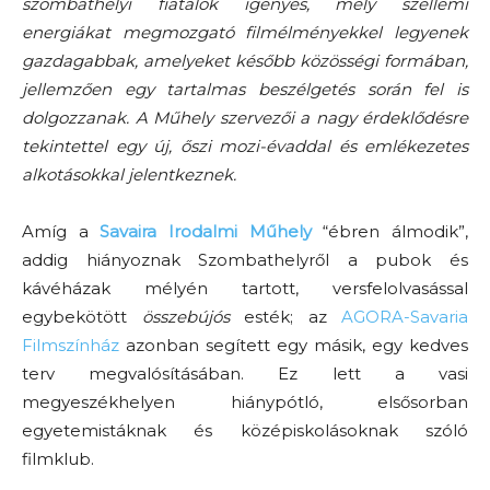
szombathelyi fiatalok igényes, mély szellemi
energiákat megmozgató filmélményekkel legyenek
gazdagabbak, amelyeket később közösségi formában,
jellemzően egy tartalmas beszélgetés során fel is
dolgozzanak. A Műhely szervezői a nagy érdeklődésre
tekintettel egy új, őszi mozi-évaddal és emlékezetes
alkotásokkal jelentkeznek.
Amíg a
Savaira Irodalmi Műhely
“ébren álmodik”,
addig hiányoznak Szombathelyről a pubok és
kávéházak mélyén tartott, versfelolvasással
egybekötött
összebújós
esték; az
AGORA-Savaria
Filmszínház
azonban segített egy másik, egy kedves
terv megvalósításában. Ez lett a vasi
megyeszékhelyen hiánypótló, elsősorban
egyetemistáknak és középiskolásoknak szóló
filmklub.