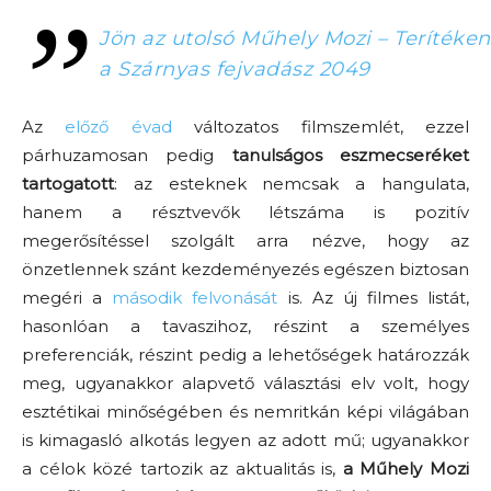
Jön az utolsó Műhely Mozi – Terítéken
a Szárnyas fejvadász 2049
Az
előző évad
változatos filmszemlét, ezzel
párhuzamosan pedig
tanulságos eszmecseréket
tartogatott
: az esteknek nemcsak a hangulata,
hanem a résztvevők létszáma is pozitív
megerősítéssel szolgált arra nézve, hogy az
önzetlennek szánt kezdeményezés egészen biztosan
megéri a
második felvonását
is. Az új filmes listát,
hasonlóan a tavaszihoz, részint a személyes
preferenciák, részint pedig a lehetőségek határozzák
meg, ugyanakkor alapvető választási elv volt, hogy
esztétikai minőségében és nemritkán képi világában
is kimagasló alkotás legyen az adott mű; ugyanakkor
a célok közé tartozik az aktualitás is,
a Műhely Mozi