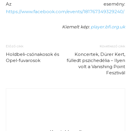
Az esemény:
https://www.facebook.com/events/181767349329240/
Kiemelt kép:
player.bfi.org.uk
Előző cikk
Következő cikk
Holdbeli-csónakosok és
Koncertek, Dürer Kert,
Opel-fuvarosok
fülledt pszichedélia – Ilyen
volt a Vanishing Point
Fesztivál