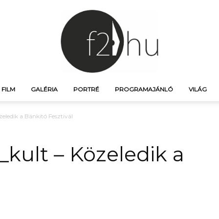
FILM
GALÉRIA
PORTRÉ
PROGRAMAJÁNLÓ
VILÁG
f21.hu
özeledik a Bánkitó Fesztivál
l_kult – Közeledik a
–