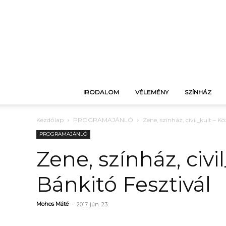
IRODALOM
VÉLEMÉNY
SZÍNHÁZ
Kezdőlap
PROGRAMAJÁNLÓ
Zene, színház, civil_kult – K
PROGRAMAJÁNLÓ
Zene, színház, civi
Bánkitó Fesztivál
Mohos Máté
-
2017. jún. 23.