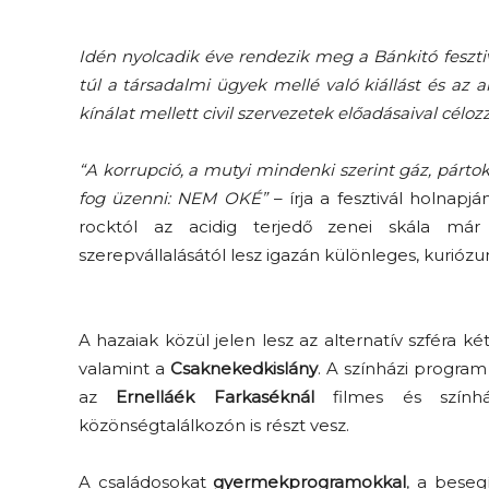
Idén nyolcadik éve rendezik meg a Bánkitó feszti
túl a társadalmi ügyek mellé való kiállást és az 
kínálat mellett civil szervezetek előadásaival célo
“A korrupció, a mutyi mindenki szerint gáz, pár
fog üzenni: NEM OKÉ”
– írja a fesztivál holna
rocktól az acidig terjedő zenei skála m
szerepvállalásától lesz igazán különleges, kuriózum
A hazaiak közül jelen lesz az alternatív szféra k
valamint a
Csaknekedkislány
. A színházi progra
az
Ernelláék Farkaséknál
filmes és színhá
közönségtalálkozón is részt vesz.
A családosokat
gyermekprogramokkal
, a beseg