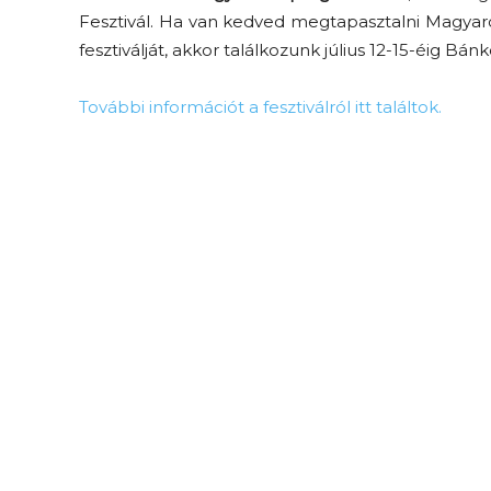
Fesztivál. Ha van kedved megtapasztalni Magyaro
fesztiválját, akkor találkozunk július 12-15-éig Bánk
További információt a fesztiválról itt találtok.