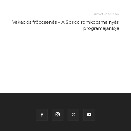
Következő cikk
Vakációs fröccsenés – A Spricc romkocsma nyári
programajánlója