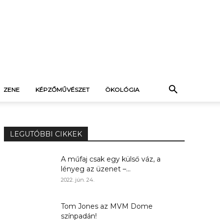
ZENE
KÉPZŐMŰVÉSZET
ÖKOLÓGIA
LEGUTÓBBI CIKKEK
A műfaj csak egy külső váz, a
lényeg az üzenet –...
2022. jún. 24.
Tom Jones az MVM Dome
színpadán!