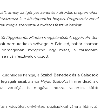
A
vált, amely az igényes zenei és kulturális programokon
aktivizmust is a középpontba helyezi. Progresszív zenei
zzák meg a szervezők a tudatos fesztiválozókat.
toktól függetlenül. Minden megjelenésünk egyértelműen
fiatalság
pjának bemutatkozó szövege. A Bánkitó, habár shaman
ár önmagában megérne egy misét, a társadalmi
 a nyári fesztiválok között.
százada
ét különleges hangja, a
Szabó Benedek és a Galaxisok
,
m legizgalmasabb arca
Hajdu Szabolcs
filmrendező, aki
zi verzióját is magával hozza, valamint több
íteni vágyókat önkéntesi pozíciókkal várja a Bánkitól