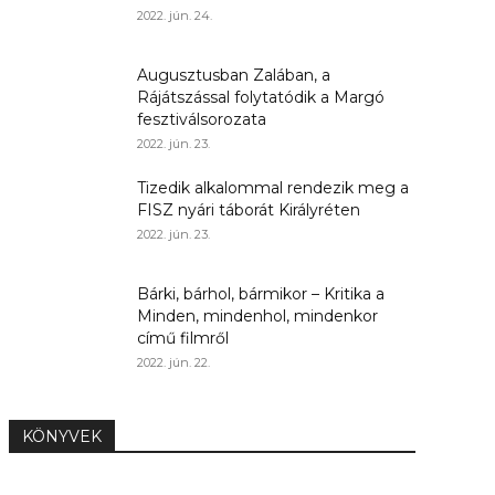
2022. jún. 24.
Augusztusban Zalában, a
Rájátszással folytatódik a Margó
fesztiválsorozata
2022. jún. 23.
Tizedik alkalommal rendezik meg a
FISZ nyári táborát Királyréten
2022. jún. 23.
Bárki, bárhol, bármikor – Kritika a
Minden, mindenhol, mindenkor
című filmről
2022. jún. 22.
KÖNYVEK