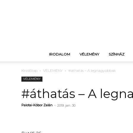
IRODALOM
VÉLEMÉNY
SZÍNHÁZ
Kezdőlap
VÉLEMÉNY
#áthatás – A legnagyobbak
VÉLEMÉNY
#áthatás – A leg
Palotai-Kóbor Zalán
-
2019. jan. 30.