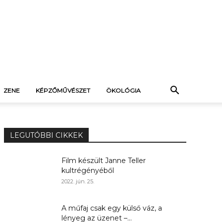
ZENE
KÉPZŐMŰVÉSZET
ÖKOLÓGIA
LEGUTÓBBI CIKKEK
Film készült Janne Teller
kultrégényéből
2022. jún. 25.
A műfaj csak egy külső váz, a
lényeg az üzenet –...