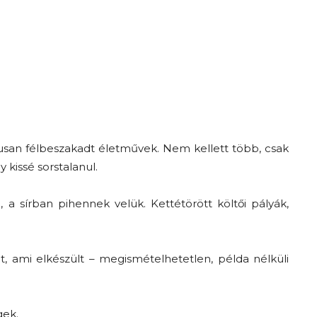
A
fiatalság
kusan félbeszakadt életművek. Nem kellett több, csak
 kissé sorstalanul.
a sírban pihennek velük. Kettétörött költői pályák,
százada
 ami elkészült – megismételhetetlen, példa nélküli
gek.