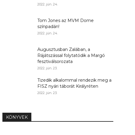
2022. jún. 24.
Tom Jones az MVM Dome
színpadán!
2022. jún. 24.
Augusztusban Zalában, a
Rájátszással folytatódik a Margó
fesztiválsorozata
2022. jún. 23.
Tizedik alkalommal rendezik meg a
FISZ nyári táborát Királyréten
2022. jún. 23.
KÖNYVEK