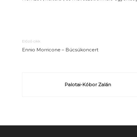
Előző cikk
Ennio Morricone – Búcsúkoncert
Palotai-Kóbor Zalán