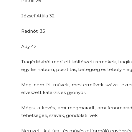
Petőfi 26
József Attila 32
Radnóti 35
Ady 42
Tragédiákból merített költészeti remekek, tragi
egy kis háború, pusztítás, betegség és téboly – egy
Meg nem írt művek, mesterművek százai, ezrei, 
elveszett katarzis és gyönyör.
Mégis, a kevés, ami megmaradt, ami fennmaradt,
tehetségek, szavak, gondolati ívek.
Nemzet-, kultúra-, és művészetformáló egyénisé