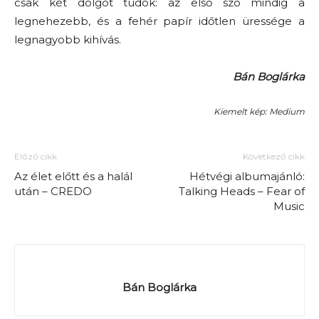
csak két dolgot tudok: az első szó mindig a
legnehezebb, és a fehér papír időtlen üressége a
legnagyobb kihívás.
Bán Boglárka
Kiemelt kép: Medium
Előző cikk
Következő cikk
Az élet előtt és a halál
Hétvégi albumajánló:
után – CREDO
Talking Heads – Fear of
Music
Bán Boglárka