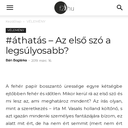
Kezdőlap
VÉLEMÉNY
VÉLEMÉNY
#áthatás – Az első szó a
legsúlyosabb?
Bán Boglárka
-
2019. márc. 16.
A fehér papír bosszantó üressége egyre kétségbe
ejtőbben fehér és időtlen. Mikor kerül rá az első szó és
mi lesz az, ami meghatároz mindent? Az írás olyan,
mint a szeretkezés – írta M. Vasalis holland költőnő, s
azt igazán mindenki személyes fantáziájára bízom, ez
alatt mit ért, de ha nem ért semmit (mert nem ért