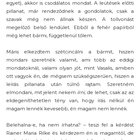
egyet), akkor is csodálatos mondat. A leütések előtti
pillanat, már rendeződnek a gondolatok, csak a
szavak még nem állnak készen. A tollvonást
megelőző belső lendület. Ebből a fehér papírból
még lehet bármi, függetlenül tőlem.
Máris elkezdtem szétcincálni a bármit, hiszen
mondani szeretnék valamit, ami több az eddigi
mondatoknál, valami olyan jót, mint Vasalis, amiben
ott vagyok én, de mégsem szükségszerűen, hiszen a
leírás pillanata után túlnő rajtam. Szeretném
elmondani, mit jelent nekem
írni,
de lehet, csak az az
elidegeníthetetlen tény van, hogy írás nélkül én
magam lennék kevesebb, én magam nem lennék.
Belehalna-e, ha nem írhatna? – teszi fel a kérdést
Rainer Maria Rilke és kérdezem én is magamtól, de