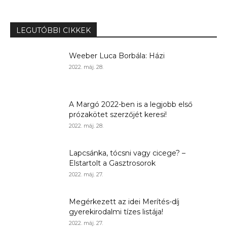
LEGUTÓBBI CIKKEK
Weeber Luca Borbála: Házi
2022. máj. 28.
A Margó 2022-ben is a legjobb első
prózakötet szerzőjét keresi!
2022. máj. 28.
Lapcsánka, tócsni vagy cicege? –
Elstartolt a Gasztrosorok
2022. máj. 27.
Megérkezett az idei Merítés-díj
gyerekirodalmi tízes listája!
2022. máj. 27.