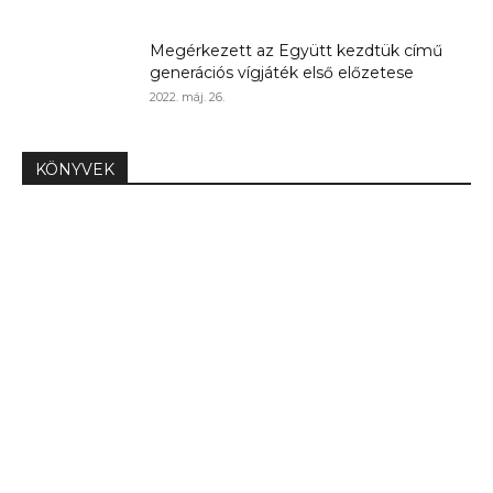
Megérkezett az Együtt kezdtük című
generációs vígjáték első előzetese
2022. máj. 26.
KÖNYVEK