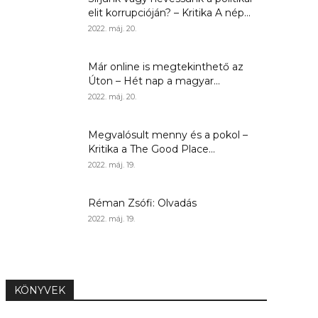
elit korrupcióján? – Kritika A nép...
2022. máj. 20.
Már online is megtekinthető az
Úton – Hét nap a magyar...
2022. máj. 20.
Megvalósult menny és a pokol –
Kritika a The Good Place...
2022. máj. 19.
Réman Zsófi: Olvadás
2022. máj. 19.
KÖNYVEK