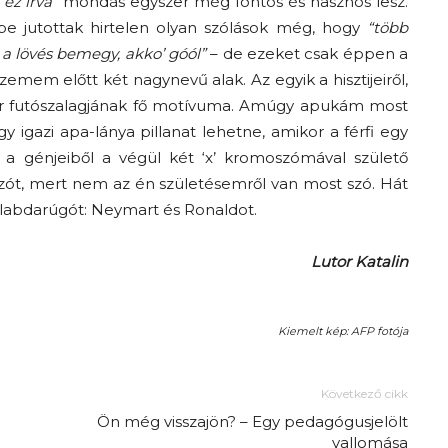
ez írva”
mondás egyszer még fontos és hasznos lesz.
e jutottak hirtelen olyan szólások még, hogy
“több
A
 a lövés bemegy, akko’ góól”
– de ezeket csak éppen a
zemem előtt két nagynevű alak. Az egyik a hisztijeiről,
ár futószalagjának fő motívuma. Amúgy apukám most
y igazi apa-lánya pillanat lehetne, amikor a férfi egy
 a génjeiből a végül két ‘x’ kromoszómával születő
fiatalság
ót, mert nem az én születésemről van most szó. Hát
 labdarúgót: Neymart és Ronaldot.
Lutor Katalin
százada
Kiemelt kép: AFP fotója
Következő cikk
Ön még visszajön? – Egy pedagógusjelölt
vallomása