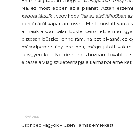
Én mindig tudtam, hogy a
“csillagokban meg volt 
Na, ez most éppen az a pillanat. Aztán eszemb
kapura játszik”
, vagy hogy
“ha az első félidőben az
perifériáról kapartam össze. Mert most itt van a s
a másik a számtalan bukfencéről lett a mémgy
biztosan büszke lenne rám, ha ezt olvasná, ez eg
másodpercre úgy érezheti, mégis jutott valami
lánygyerekbe. No, de nem is húznám tovább a sz
éltesse a világ születésnapja alkalmából eme két
Előző cikk
Csönded vagyok – Cseh Tamás emlékest