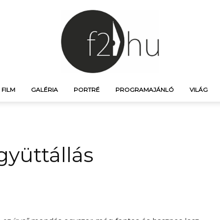
FILM
GALÉRIA
PORTRÉ
PROGRAMAJÁNLÓ
VILÁG
f21.hu
gyüttállás
–