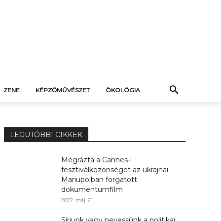
ZENE
KÉPZŐMŰVÉSZET
ÖKOLÓGIA
LEGUTÓBBI CIKKEK
Megrázta a Cannes-i
fesztiválközönséget az ukrajnai
Mariupolban forgatott
dokumentumfilm
2022. máj. 21.
Sírjunk vagy nevessünk a politikai