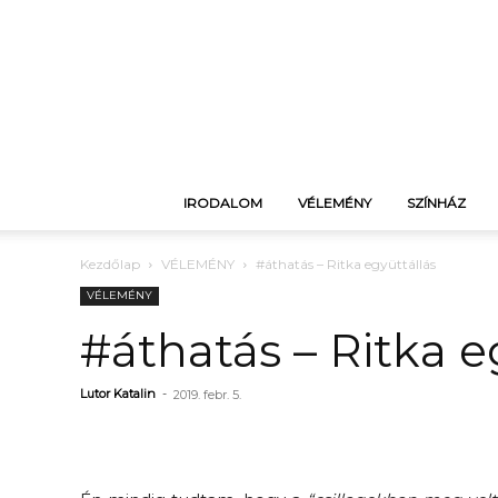
IRODALOM
VÉLEMÉNY
SZÍNHÁZ
Kezdőlap
VÉLEMÉNY
#áthatás – Ritka együttállás
VÉLEMÉNY
#áthatás – Ritka e
Lutor Katalin
-
2019. febr. 5.