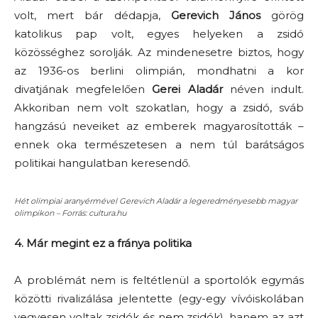
volt, mert bár dédapja,
Gerevich János
görög
katolikus pap volt, egyes helyeken a zsidó
közösséghez sorolják. Az mindenesetre biztos, hogy
az 1936-os berlini olimpián, mondhatni a kor
divatjának megfelelően
Gerei Aladár
néven indult.
Akkoriban nem volt szokatlan, hogy a zsidó, sváb
hangzású neveiket az emberek magyarosították –
ennek oka természetesen a nem túl barátságos
politikai hangulatban keresendő.
Hét olimpiai aranyérmével Gerevich Aladár a legeredményesebb magyar
olimpikon – Forrás: cultura.hu
4.
Már megint ez a fránya politika
A problémát nem is feltétlenül a sportolók egymás
közötti rivalizálása jelentette (egy-egy vívóiskolában
vegyesen voltak zsidók és nem zsidók), hanem az azt