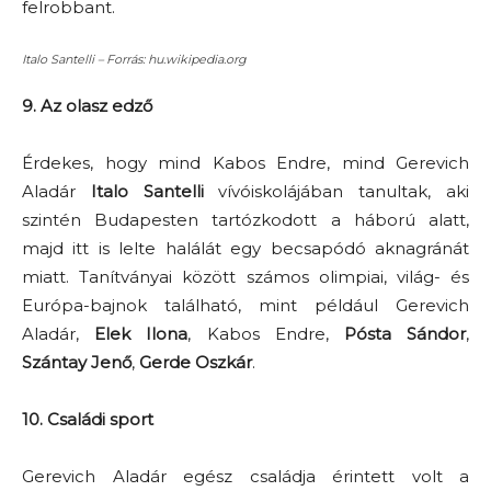
felrobbant.
Italo Santelli – Forrás: hu.wikipedia.org
9. Az olasz edző
Érdekes, hogy mind Kabos Endre, mind Gerevich
Aladár
Italo Santelli
vívóiskolájában tanultak, aki
szintén Budapesten tartózkodott a háború alatt,
majd itt is lelte halálát egy becsapódó aknagránát
miatt. Tanítványai között számos olimpiai, világ- és
Európa-bajnok található, mint például Gerevich
Aladár,
Elek Ilona
, Kabos Endre,
Pósta Sándor
,
Szántay Jenő
,
Gerde Oszkár
.
10. Családi sport
Gerevich Aladár egész családja érintett volt a