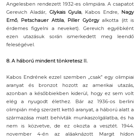
Angelesben rendezett 1932-es olimpiára. A csapatot
Gerevich Aladár,
Glykais Gyula
, Kabos Endre,
Nagy
Ernő
,
Petschauer Attila
,
Piller György
alkotta (itt is
érdemes figyelni a neveket). Gerevich egyébként
ezen utazásuk során ismerkedett meg leendő
feleségével.
8.
A háború mindent tönkretesz II.
Kabos Endrének ezzel szemben „csak” egy olimpiai
aranyat és bronzot hozott az amerikai utazás,
azonban a későbbiekben kiderül, hogy ez sem volt
elég a nyugodt élethez. Bár az 1936-os berlini
olimpián még szerzett kettő aranyat, a háború alatt a
származása miatt behívták munkaszolgálatba, és ha
nem is közvetve, de ez okozta a vesztét. 1944.
november 4-én az aláaknázott Margit hídon