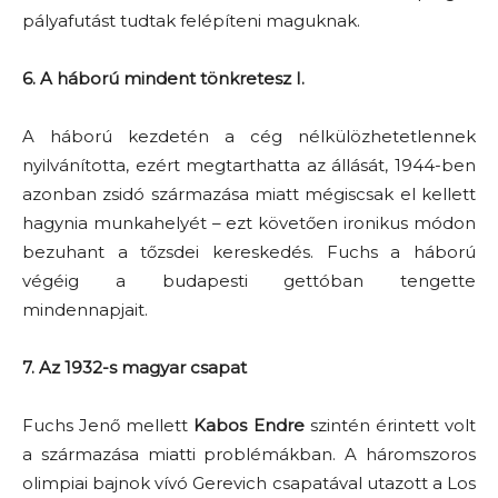
pályafutást tudtak felépíteni maguknak.
6. A háború mindent tönkretesz I.
A háború kezdetén a cég nélkülözhetetlennek
nyilvánította, ezért megtarthatta az állását, 1944-ben
azonban zsidó származása miatt mégiscsak el kellett
hagynia munkahelyét – ezt követően ironikus módon
bezuhant a tőzsdei kereskedés. Fuchs a háború
végéig a budapesti gettóban tengette
mindennapjait.
7. Az 1932-s magyar csapat
Fuchs Jenő mellett
Kabos Endre
szintén érintett volt
a származása miatti problémákban. A háromszoros
olimpiai bajnok vívó Gerevich csapatával utazott a Los