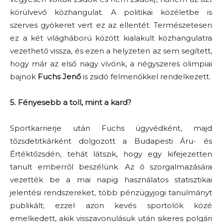
körülvevő közhangulat. A politikai közéletbe is
szerves gyökeret vert ez az ellentét. Természetesen
ez a két világháború között kialakult közhangulatra
vezethető vissza, és ezen a helyzeten az sem segített,
hogy már az első nagy vívónk, a négyszeres olimpiai
bajnok
Fuchs Jenő
is zsidó felmenőkkel rendelkezett.
5. Fényesebb a toll, mint a kard?
Sportkarrierje után Fuchs ügyvédként, majd
tőzsdetitkárként dolgozott a Budapesti Áru- és
Értéktőzsdén, tehát látszik, hogy egy kifejezetten
tanult emberről beszélünk. Az ő szorgalmazására
vezették be a mai napig használatos statisztikai
jelentési rendszereket, több pénzügyjogi tanulmányt
publikált; ezzel azon kevés sportolók közé
emelkedett, akik visszavonulásuk után sikeres polgári