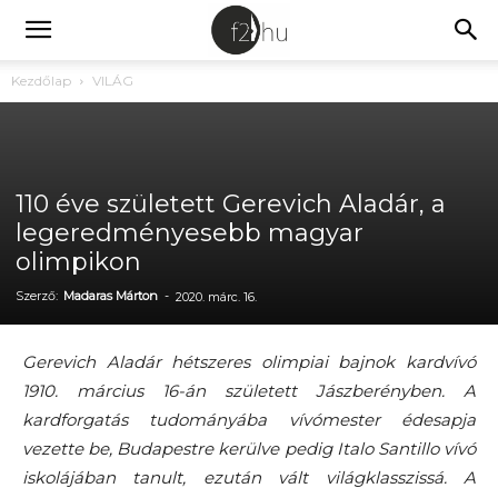
Kezdőlap
VILÁG
110 éve született Gerevich Aladár, a
legeredményesebb magyar
olimpikon
Szerző:
Madaras Márton
-
2020. márc. 16.
Gerevich Aladár hétszeres olimpiai bajnok kardvívó
1910. március 16-án született Jászberényben. A
kardforgatás tudományába vívómester édesapja
vezette be, Budapestre kerülve pedig Italo Santillo vívó
iskolájában tanult, ezután vált világklasszissá. A