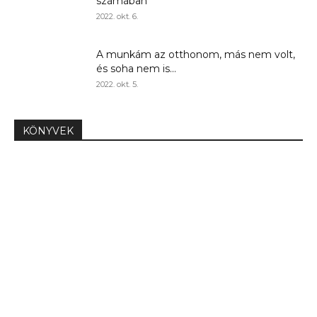
számában
2022. okt. 6.
A munkám az otthonom, más nem volt,
és soha nem is...
2022. okt. 5.
KÖNYVEK