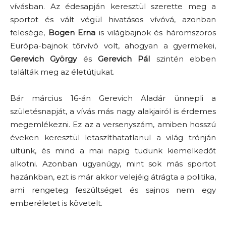
vívásban. Az édesapján keresztül szerette meg a
sportot és vált végül hivatásos vívóvá, azonban
felesége,
Bogen Erna
is világbajnok és háromszoros
Európa-bajnok tőrvívó volt, ahogyan a gyermekei,
Gerevich György
és
Gerevich Pál
szintén ebben
találták meg az életútjukat.
Bár március 16-án Gerevich Aladár ünnepli a
születésnapját, a vívás más nagy alakjairól is érdemes
megemlékezni. Ez az a versenyszám, amiben hosszú
éveken keresztül letaszíthatatlanul a világ trónján
ültünk, és mind a mai napig tudunk kiemelkedőt
alkotni. Azonban ugyanúgy, mint sok más sportot
hazánkban, ezt is már akkor velejéig átrágta a politika,
ami rengeteg feszültséget és sajnos nem egy
emberéletet is követelt.