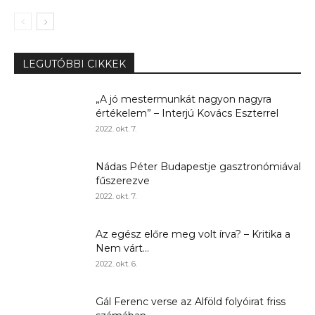
LEGUTÓBBI CIKKEK
„A jó mestermunkát nagyon nagyra
értékelem” – Interjú Kovács Eszterrel
2022. okt. 7.
Nádas Péter Budapestje gasztronómiával
fűszerezve
2022. okt. 7.
Az egész előre meg volt írva? – Kritika a
Nem várt...
2022. okt. 6.
Gál Ferenc verse az Alföld folyóirat friss