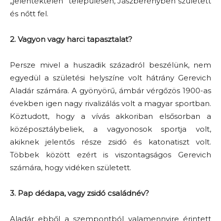
„jelentéktelen” településen, Jászberényben született
és nőtt fel.
2. Vagyon vagy harci tapasztalat?
Persze mivel a huszadik századról beszélünk, nem
egyedül a születési helyszíne volt hátrány Gerevich
Aladár számára. A gyönyörű, ámbár vérgőzös 1900-as
években igen nagy rivalizálás volt a magyar sportban.
Köztudott, hogy a vívás akkoriban elsősorban a
középosztálybeliek, a vagyonosok sportja volt,
akiknek jelentős része zsidó és katonatiszt volt.
Többek között ezért is viszontagságos Gerevich
számára, hogy vidéken született.
3. Pap dédapa, vagy zsidó családnév?
Aladár ebből a szempontból valamennyire érintett