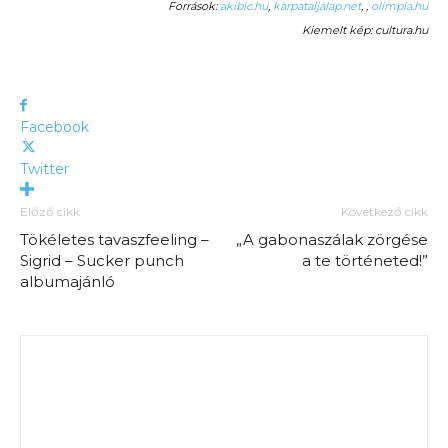
Források:
akibic.hu
,
karpataljalap.net
, ,
olimpia.hu
Kiemelt kép: cultura.hu
Facebook
Twitter
Előző cikk
Következő cikk
Tökéletes tavaszfeeling –
„A gabonaszálak zörgése
Sigrid – Sucker punch
a te történeted!”
albumajánló