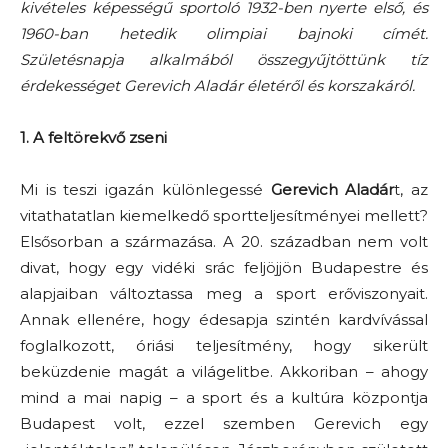
kivételes képességű sportoló 1932-ben nyerte első, és
1960-ban hetedik olimpiai bajnoki címét.
Születésnapja alkalmából összegyűjtöttünk tíz
érdekességet Gerevich Aladár életéről és korszakáról.
1. A feltörekvő zseni
Mi is teszi igazán különlegessé
Gerevich Aladár
t, az
vitathatatlan kiemelkedő sportteljesítményei mellett?
Elsősorban a származása. A 20. században nem volt
divat, hogy egy vidéki srác feljöjjön Budapestre és
alapjaiban változtassa meg a sport erőviszonyait.
Annak ellenére, hogy édesapja szintén kardvívással
foglalkozott, óriási teljesítmény, hogy sikerült
beküzdenie magát a világelitbe. Akkoriban – ahogy
mind a mai napig – a sport és a kultúra központja
Budapest volt, ezzel szemben Gerevich egy