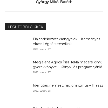
György Mikó-Baráth
LEGUTÓBBI CIKKEK
Elajándékozott őrangyalok – Kormányos
Ákos: Légzéstechnikák
2022. szept. 27.
Megjelent Agócs Írisz Tekla madarai című
gyerekkönyve – Könyv- és programajánló
2022. szept. 27.
Identitás, nemzet, nacionalizmus – II. rész
2022. szept. 26.