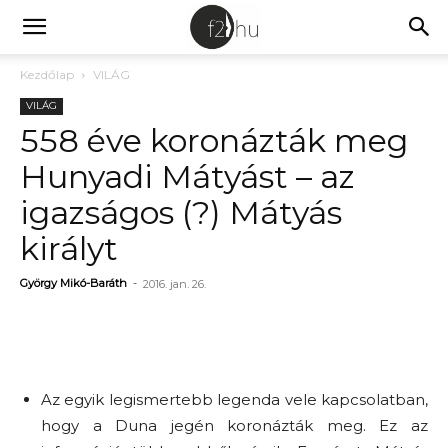
Kezdőlap
VILÁG
VILÁG
558 éve koronázták meg
Hunyadi Mátyást – az
igazságos (?) Mátyás
királyt
György Mikó-Baráth
-
2016. jan. 26.
Az egyik legismertebb legenda vele kapcsolatban,
hogy a Duna jegén koronázták meg. Ez az