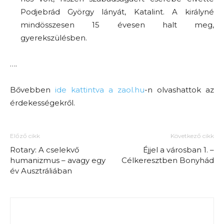
Podjebrád György lányát, Katalint. A királyné
mindösszesen 15 évesen halt meg,
gyerekszülésben.
….
Bővebben
ide kattintva a zaol.hu
-n olvashattok az
érdekességekről.
Előző cikk
Következő cikk
Rotary: A cselekvő
Éjjel a városban 1. –
humanizmus – avagy egy
Célkeresztben Bonyhád
év Ausztráliában