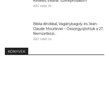
Késelés Villával: Szerepirodalom
2022. szept. 26.
Biblia dínókkal, Vagánybagoly és Jean-
Claude Mourlevat – Összegyűjtöttük a 27.
Nemzetközi...
2022. szept. 24.
KÖNYVEK