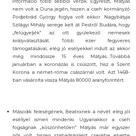
információ több sebből vérzik. Egyrészt, Mátyás
nem volt a Duna jegén, hiszen a cseh kormányzó
Podjebrád György foglya volt ekkor. Nagybátyja
Szilágyi Mihály serege kelt át Pestről Budára, hogy
„felügyeljék” az ott gyülekező nemesek
királyválasztását. Több ezer fegyveres
támogatásával, elég jó esélyekkel indult az akkor
még mindössze 15 éves Mátyás…Továbbá
januárban a koronázás is csúszott, hisz a Szent
Korona a német-római császárnál volt. Azt 1468-
ban vásárolta vissza Mátyás 80000 aranyforintért.
Második feleségének, Beatrixnek a névét elég jól
eséllyel ismeri mindenki. Ugyanakkor a cseh
fogságnak „köszönhetően” Mátyás már egyszer
nős volt, hiszen szabadságáért cserébe elvette