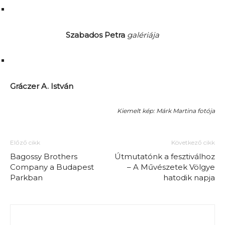
Szabados Petra
galériája
Gráczer A. István
Kiemelt kép: Márk Martina fotója
Előző cikk
Következő cikk
Bagossy Brothers
Útmutatónk a fesztiválhoz
Company a Budapest
– A Művészetek Völgye
Parkban
hatodik napja