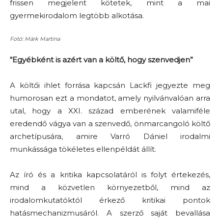
frissen megjelent kötetek, mint a mai
gyermekirodalom legtöbb alkotása.
Fotó: Márk Martina
“Egyébként is azért van a költő, hogy szenvedjen”
A költői ihlet forrása kapcsán Lackfi jegyezte meg
humorosan ezt a mondatot, amely nyilvánvalóan arra
utal, hogy a XXI. század emberének valamiféle
eredendő vágya van a szenvedő, önmarcangoló költő
archetípusára, amire Varró Dániel irodalmi
munkássága tökéletes ellenpéldát állít.
Az író és a kritika kapcsolatáról is folyt értekezés,
mind a közvetlen környezetből, mind az
irodalomkutatóktól érkező kritikai pontok
hatásmechanizmusáról. A szerző saját bevallása