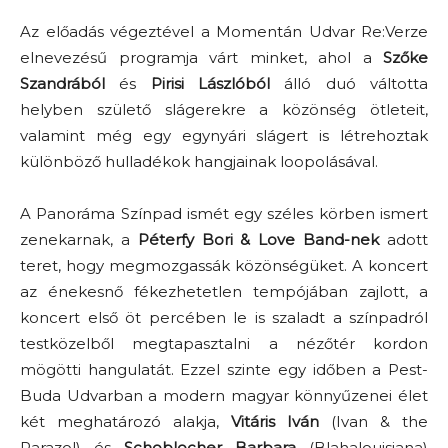
Az előadás végeztével a Momentán Udvar Re:Verze
elnevezésű programja várt minket, ahol a
Szőke
Szandrából
és
Pirisi Lászlóból
álló duó váltotta
helyben születő slágerekre a közönség ötleteit,
valamint még egy egynyári slágert is létrehoztak
különböző hulladékok hangjainak loopolásával.
A Panoráma Színpad ismét egy széles körben ismert
zenekarnak, a
Péterfy Bori & Love Band-nek
adott
teret, hogy megmozgassák közönségüket. A koncert
az énekesnő fékezhetetlen tempójában zajlott, a
koncert első öt percében le is szaladt a színpadról
testközelből megtapasztalni a nézőtér kordon
mögötti hangulatát. Ezzel szinte egy időben a Pest-
Buda Udvarban a modern magyar könnyűzenei élet
két meghatározó alakja,
Vitáris Iván
(Ivan & the
Parazol) és
Schoblocher Barbara
(Blahalouisiana)