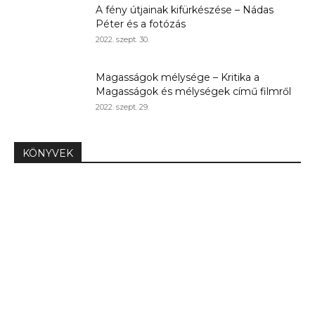
A fény útjainak kifürkészése – Nádas
Péter és a fotózás
2022. szept. 30.
Magasságok mélysége – Kritika a
Magasságok és mélységek című filmről
2022. szept. 29.
KÖNYVEK