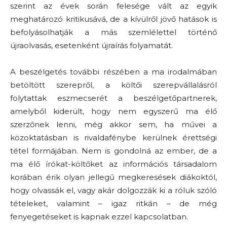
szerint az évek során felesége vált az egyik
meghatározó kritikusává, de a kívülről jövő hatások is
befolyásolhatják a más szemlélettel történő
újraolvasás, esetenként újraírás folyamatát.
A beszélgetés további részében a ma irodalmában
betöltött szerepről, a költői szerepvállalásról
folytattak eszmecserét a beszélgetőpartnerek,
amelyből kiderült, hogy nem egyszerű ma élő
szerzőnek lenni, még akkor sem, ha művei a
közoktatásban is rivaldafénybe kerülnek érettségi
tétel formájában. Nem is gondolná az ember, de a
ma élő írókat-költőket az információs társadalom
korában érik olyan jellegű megkeresések diákoktól,
hogy olvassák el, vagy akár dolgozzák ki a róluk szóló
tételeket, valamint – igaz ritkán – de még
fenyegetéseket is kapnak ezzel kapcsolatban.