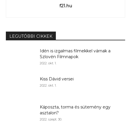
f21.hu
LEGUTÓBBI CIKKEK
Idén is izgalmas filmekkel várnak a
Szlovén Filmnapok
2022. okt. 1.
Kiss Dávid versei
2022. okt. 1.
Káposzta, torma és sütemény egy
asztalon?
2022. szept. 30.