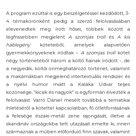
A program ezúttal is egy beszélgetéssel kezdődött, 3-
4 témakörönként pedig a szerző felolvasásában
elevenedtek meg írott hősei, többek között a
legfrissebben megjelent
A szomjas troll
és
A kis
hablegény
köteteiből, amelyek alapvetően
gyermekkönyveknek íródtak –
A szomjas troll
kötet
négy történetéből három a költő fiainak íródott -, de
a negyedik, költői önmeghatározó történet, valamint
a makámákban megjelenő intertextuális rendszer és
a nyelvi humor miatt a Kaláka Udvar teljes
közönsége, “kicsik és nagyok” is egyformán élvezték a
felolvasást. Varró Dániel mesélt továbbá a tematikai
ihletéséről a kötettel kapcsolatban, fő ötletforrásának
a felesége északi-metál zene rajongását, illetve a
skandináv országokba tett utazásait emelte ki, innen
származnak a műben előforduló finn szavak, valamint