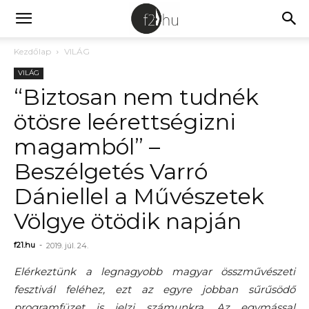
Kezdőlap
VILÁG
VILÁG
“Biztosan nem tudnék
ötösre leérettségizni
magamból” –
Beszélgetés Varró
Dániellel a Művészetek
Völgye ötödik napján
f21.hu
-
2019. júl. 24.
Elérkeztünk a legnagyobb magyar összművészeti
fesztivál feléhez, ezt az egyre jobban sűrűsödő
programfüzet is jelzi számunkra. Az egymással