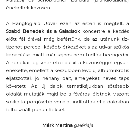
énekeltek közösen.
A Hangfoglaló Udvar ezen az estén is megtelt, a
Szabó Benedek és a Galaxisok
koncertre a kezdés
előtt fél órával még befértünk, de az utánunk tíz-
tizenöt perccel később érkezőket s az udvar szűkös
kapacitása miatt már sajnos nem tudták beengedni.
A zenekar legismertebb dalait a közönséggel együtt
énekelte, emellett a készülőben lévő új albumukról is
eljátszottak jó néhány dalt, amelyeket heves taps
követett. Az új dalok tematikájukban sötétebb
oldalát mutatják majd be a fővárosi életnek, viszont
sokkalta pörgősebb vonalat indítottak el a dalokban
felhasznált punk-riffekkel.
Márk Martina
galériája