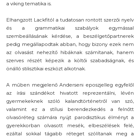
a viking tematika is.
Elhangzott Lackfitól a tudatosan rontott szerzői nyelv
és a grammatikai szabályok egymással
szembeállásának kérdése, a beszélgetőpartnerek
pedig megállapodtak abban, hogy bizony ezek nem
az olvasást nehezítő hibáknak számítanak, hanem
szerves részét képezik a költői szabadságnak, és
önálló stilisztikai eszközt alkotnak.
A műben megjelenő Anderseni eposzjelleg egyfelől
az írási szándékot hivatott reprezentálni, lévén
gyermekeknek szóló kalandtörténetről van szó,
valamint ez a stílusi berendezkedés a felnőtt
olvasóréteg számára nyújt parodisztikus élményt a
gyerekkorban olvasott mesék, elbeszélések felé,
ezáltal sokkal tágabb réteget szólítanak meg a