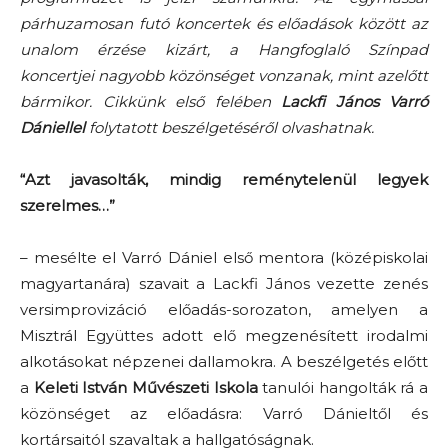
párhuzamosan futó koncertek és előadások között az
unalom érzése kizárt, a Hangfoglaló Színpad
koncertjei nagyobb közönséget vonzanak, mint azelőtt
bármikor. Cikkünk első felében
Lackfi János
Varró
Dániellel
folytatott beszélgetéséről olvashatnak.
“Azt javasolták, mindig reménytelenül legyek
szerelmes…”
– mesélte el Varró Dániel első mentora (középiskolai
magyartanára) szavait a Lackfi János vezette zenés
versimprovizáció előadás-sorozaton, amelyen a
Misztrál Együttes adott elő megzenésített irodalmi
alkotásokat népzenei dallamokra. A beszélgetés előtt
a
Keleti István Művészeti Iskola
tanulói hangolták rá a
közönséget az előadásra: Varró Dánieltől és
kortársaitól szavaltak a hallgatóságnak.