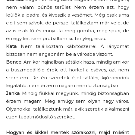
nem valami bűnös terület. Nem érzem azt, hogy
leülök a padra, és kiveszik a vesémet. Még csak sima
cigit sem szívok, de persze, találkoztam már vele, de
az is csak fű és ennyi. Ja meg gomba, meg spuri, de
én egyiket sem próbáltam ki. Tényleg, eskü.
Kata
: Nem találkoztam kábítószerrel. A lányomat
biztosan nem engedném be a városba viszont.
Bence
: Amikor hajnalban sétálok haza, mindig amikor
a buszmegállóig érek, ott horkol a csöves, azt nem
szeretem. De én szeretek éjjel sétálni, kijózanodok
legalább, nem érzem magam nem biztonságban.
Janka
: Mindig fiúkkal megyünk, mindig biztonságban
érzem magam. Meg amúgy sem olyan nagy város.
Olyanokkal találkoztunk már, akik szeretik alkalmazni
ezen tudatmódosító szereket.
Hogyan és kikkel mentek szórakozni, majd miként