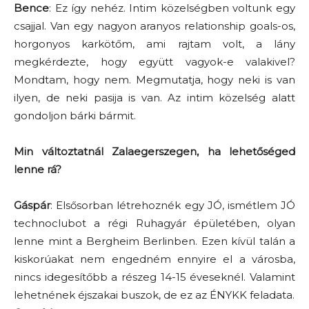
Bence
: Ez így nehéz. Intim közelségben voltunk egy
csajjal. Van egy nagyon aranyos relationship goals-os,
horgonyos karkötőm, ami rajtam volt, a lány
megkérdezte, hogy együtt vagyok-e valakivel?
Mondtam, hogy nem. Megmutatja, hogy neki is van
ilyen, de neki pasija is van. Az intim közelség alatt
gondoljon bárki bármit.
Min változtatnál Zalaegerszegen, ha lehetőséged
lenne rá?
Gáspár
: Elsősorban létrehoznék egy JÓ, ismétlem JÓ
technoclubot a régi Ruhagyár épületében, olyan
lenne mint a Bergheim Berlinben. Ezen kívül talán a
kiskorúakat nem engedném ennyire el a városba,
nincs idegesítőbb a részeg 14-15 éveseknél. Valamint
lehetnének éjszakai buszok, de ez az ÉNYKK feladata.