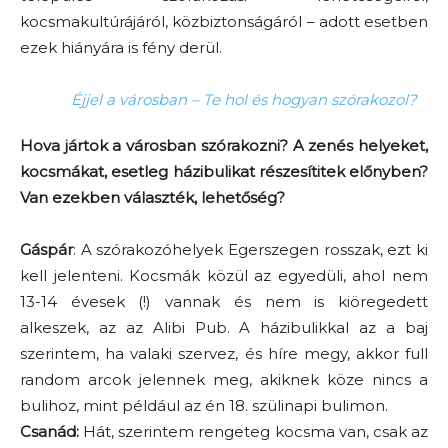
kocsmakultúrájáról, közbiztonságáról – adott esetben
ezek hiányára is fény derül.
Éjjel a városban – Te hol és hogyan szórakozol?
Hova jártok a városban szórakozni? A zenés helyeket,
kocsmákat, esetleg házibulikat részesítitek előnyben?
Van ezekben választék, lehetőség?
Gáspár
: A szórakozóhelyek Egerszegen rosszak, ezt ki
kell jelenteni. Kocsmák közül az egyedüli, ahol nem
13-14 évesek (!) vannak és nem is kiöregedett
alkeszek, az az Alibi Pub. A házibulikkal az a baj
szerintem, ha valaki szervez, és híre megy, akkor full
random arcok jelennek meg, akiknek köze nincs a
bulihoz, mint például az én 18. szülinapi bulimon.
Csanád:
Hát, szerintem rengeteg kocsma van, csak az