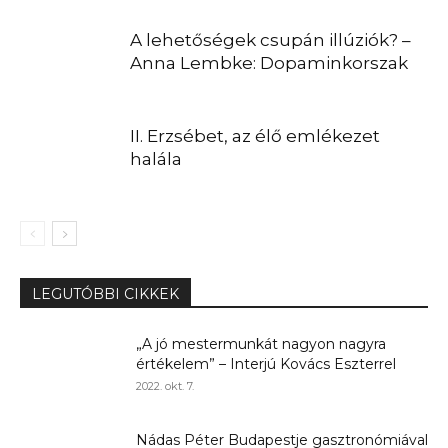
A lehetőségek csupán illúziók? –
Anna Lembke: Dopaminkorszak
II. Erzsébet, az élő emlékezet
halála
LEGUTÓBBI CIKKEK
„A jó mestermunkát nagyon nagyra
értékelem” – Interjú Kovács Eszterrel
2022. okt. 7.
Nádas Péter Budapestje gasztronómiával