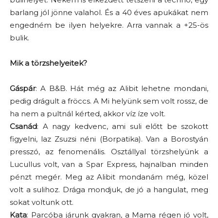
barlang jól jönne valahol. És a 40 éves apukákat nem
engedném be ilyen helyekre. Arra vannak a +25-ös
bulik.
Mik a törzshelyeitek?
Gáspár
: A B&B. Hát még az Alibit lehetne mondani,
pedig drágult a fröccs. A Mi helyünk sem volt rossz, de
ha nem a pultnál kérted, akkor víz íze volt.
Csanád
: A nagy kedvenc, ami suli előtt be szokott
figyelni, laz Zsuzsi néni (Borpatika). Van a Borostyán
presszó, az fenomenális. Osztállyal törzshelyünk a
Lucullus volt, van a Spar Express, hajnalban minden
pénzt megér. Meg az Alibit mondanám még, közel
volt a sulihoz. Drága mondjuk, de jó a hangulat, meg
sokat voltunk ott.
Kata
: Parcóba járunk gyakran, a Mama régen jó volt,