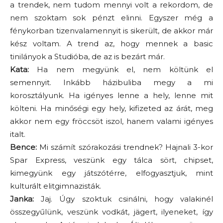
a trendek, nem tudom mennyi volt a rekordom, de
nem szoktam sok pénzt elinni. Egyszer még a
fénykorban tizenvalamennyit is sikerült, de akkor már
kész voltam. A trend az, hogy mennek a basic
tinilányok a Studióba, de az is bezárt már.
Kata:
Ha nem megyünk el, nem költünk el
semennyit. Inkább házibuliba megy a mi
korosztályunk. Ha igényes lenne a hely, lenne mit
költeni. Ha minőségi egy hely, kifizeted az árát, meg
akkor nem egy fröccsöt iszol, hanem valami igényes
italt.
Bence:
Mi számít szórakozási trendnek? Hajnali 3-kor
Spar Express, veszünk egy tálca sört, chipset,
kimegyünk egy játszótérre, elfogyasztjuk, mint
kulturált elitgimnazisták.
Janka:
Jaj. Úgy szoktuk csinálni, hogy valakinél
összegyűlünk, veszünk vodkát, jägert, ilyeneket, így