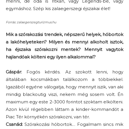
menni, de oda is ritkán, vagy Legends-be, vagy
egymáshoz. Szép kis zalaegerszegi éjszakai élet!
Forrás: zalaegerszegturizmus.hu
Mik a szórakozási trendek, népszerű helyek, hóbortok
a lakóhelyeteken? Milyen és mennyi alkoholt isztok,
ha éjszaka szórakozni mentek? Mennyit vagytok
hajlandóak költeni egy ilyen alkalommal?
Gáspár:
Fogós kérdés. Az szokott lenni, hogy
általában kocsmákban találkozom a többiekkel.
Igazából egyéne válogatja, hogy mennyit iszik, van aki
mindig blackoutig viszi, nekem még sosem volt. Én
maximum egy este 2-3000 forintot szoktam elkölteni.
Azon kívül régebben láttam a kinder-kommandót a
Piac Tér környékén szórakozni, van tér.
Csanád:
Szórakozási hóbortok… Fogalmam sincs mik