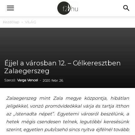
Kezdőlap
VILÁG
Éjjel a városban 12. – Célkeresztben
Zalaegerszeg
Szerző:
Varga Vencel
-
2020. febr. 26.
Zalaegerszeg mint Zala megye központja, hibátlan
jeligékkel, vonzó promóvideókkal várja és tartja itthon
az „Istenadta népet”. Egyetemi városról beszélünk, a
hetek mégis csendesen telnek, legutóbbi keresésünk
szerint, egyetlen pub/csehó sincs nyitva éjfélnél tovább