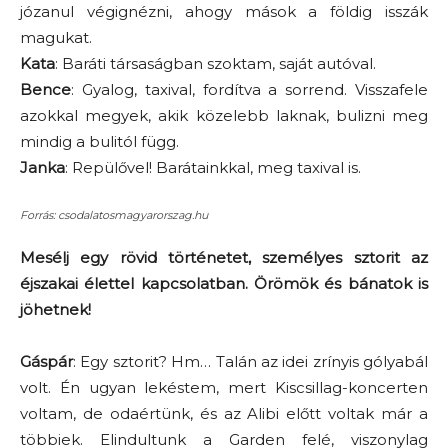
józanul végignézni, ahogy mások a földig isszák
magukat.
Kata
: Baráti társaságban szoktam, saját autóval.
Bence
: Gyalog, taxival, fordítva a sorrend. Visszafele
azokkal megyek, akik közelebb laknak, bulizni meg
mindig a bulitól függ.
Janka
: Repülővel! Barátainkkal, meg taxival is.
Forrás: csodalatosmagyarorszag.hu
Mesélj egy rövid történetet, személyes sztorit az
éjszakai élettel kapcsolatban. Örömök és bánatok is
jöhetnek!
Gáspár
: Egy sztorit? Hm… Talán az idei zrínyis gólyabál
volt. Én ugyan lekéstem, mert Kiscsillag-koncerten
voltam, de odaértünk, és az Alibi előtt voltak már a
többiek. Elindultunk a Garden felé, viszonylag