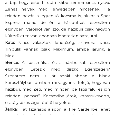
a baj, hogy este 11 után kábé semmi sincs nyitva.
Zenés helyek meg lényegében nincsenek. Ha
minden bezár, a legutolsó kocsma is, akkor a Spar
Express marad, de én a házibulikat részesítem
előnyben. Városról van szó, de házibuli csak nagyon
külterületen van, ahonnan lehetetlen hazajutni.
Kata:
Nincs választék, lehetőség, színvonal sincs.
Tinibulik vannak csak. Maximum, amibe járunk, a
Mozi.
Bence:
A kocsmákat és a házibulikat részesítem
előnyben. Létezik még diszkó Egerszegen?
Szerintem nem is jár senki abban a blank
korosztályban, amiben mi vagyunk. Tök jó, hogy van
házibuli, meg Zeg, meg minden, de kicsi falu, és jön
minden “paraszt”. Kocsmába járok, konstruktívabb,
osztályközösséget építő helyekre.
Janka:
Hát kizárásos alapon a The Gardenbe lehet