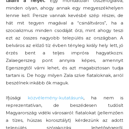
találni a helyét.
Egy mondatban összefoglalva,
minden olyan, ahogy annak egy megyeszékhelyen
lennie kell. Persze vannak kevésbé szép részei, de
hát mit tegyen magával a “csináltváros”, ha a
szocializmus minden csodáját őrzi, mint ahogy teszi
ezt az összes nagyobb település az országban. A
belváros az előző tíz évben tényleg király hely lett, jó
érzés bent a teljes impróra hagyatkozni.
Zalaegerszeg pont annyira képes, amennyit
Egerszegtől várni lehet, és azt magabiztosan tudja
tartani is. De hogy milyen Zala szíve fiataloknak, arról
beszélnek inkább ők maguk.
Ifjúsági
közvélemény-kutatásunk
, ha nem is
reprezentatívan, de beszédesen tudósít
Magyarország vidéki városairól: fiatalokat (jellemzően
a tízes, húszas korosztályt) kérdezünk az adott
település szórakozási lehetőségeiről,