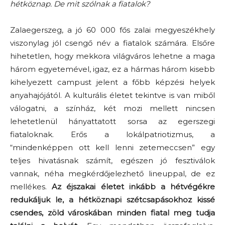
hétköznap. De mit szólnak a fiatalok?
Zalaegerszeg, a jó 60 000 fős zalai megyeszékhely
viszonylag jól csengő név a fiatalok számára. Elsőre
hihetetlen, hogy mekkora világváros lehetne a maga
három egyetemével, igaz, ez a hármas három kisebb
kihelyezett campust jelent a főbb képzési helyek
anyahajójától. A kulturális életet tekintve is van miből
válogatni, a színház, két mozi mellett nincsen
lehetetlenül hányattatott sorsa az egerszegi
fiataloknak. Erős a lokálpatriotizmus, a
“mindenképpen ott kell lenni zetemeccsen” egy
teljes hivatásnak számít, egészen jó fesztiválok
vannak, néha megkérdőjelezhető lineuppal, de ez
mellékes.
Az éjszakai életet inkább a hétvégékre
redukáljuk le, a hétköznapi szétcsapásokhoz kissé
csendes, zöld városkában minden fiatal meg tudja