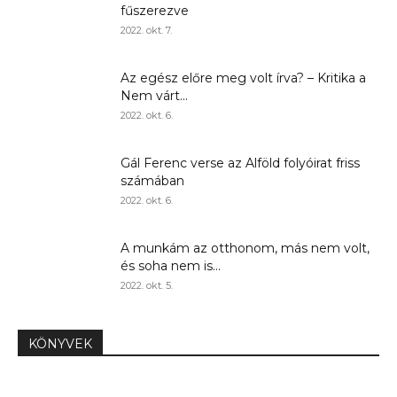
fűszerezve
2022. okt. 7.
Az egész előre meg volt írva? – Kritika a
Nem várt...
2022. okt. 6.
Gál Ferenc verse az Alföld folyóirat friss
számában
2022. okt. 6.
A munkám az otthonom, más nem volt,
és soha nem is...
2022. okt. 5.
KÖNYVEK