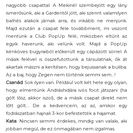
nagyobb csapattal. A Mekinél szembejött egy lány
ismerősünk, aki a Gardentől jött, aki szerint valamilyen
balhés alakok járnak arra, és inkább ne menjünk.
Majd ezután a csapat fele továbbment, mi viszont
mentünk a Club PopUp felé, miközben eltűnt az
egyik haverunk, aki velünk volt. Majd a PopUp
kénköves bugyraiból előkerült egy cápázott sörrel. A
másik felével is összefutottunk a társulatnak, ők át
akartak mászni a kerítésen, hogy bejussanak a buliba.
Az a baj, hogy Zegen nem történik semmi sem…!
Csanád
: Sok ilyen van. Például volt két hete egy olyan,
hogy elmentünk Andráshidára ivós focit játszani (ha
gólt lősz, akkor iszol), de a másik csapat direkt nem
lőtt gólt… De a kedvencem, az az, amikor egy
fodrászatban hajnali 3-kor befestették a hajamat.
Kata
: Nincsen semmi érdekes, mindig van valaki, aki
jobban megül, de ez önmagában nem izgalmas.