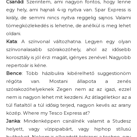
Csanád
: Szerintem, ami nagyon fontos, hogy lenne
egy hely, ami hajnali 4-ig nyitva van. Spar Express is
király, de semmi nincs nyitva reggelig sajnos. Valami
tömegközlekedés is lehetne, de anélkül is meg lehet
oldani.
Kata
: A színvonal változhatna. Legyen egy olyan
színvonalasabb szórakozóhely, ahol az idősebb
korosztály is jól érzi magát, igényes zenével. Nagyobb
repertoár is kéne.
Bence
: Több házibulira kibérelhető suggestionöm
régóta van. Mostani állapota a zenés
szórakozóhelyeknek Zegen nem az az igazi, ezzel
nem is nagyon lehet mit kezdeni. Az átlagéletkor az a
túl fiataltól a túl idősig terjed, nagyon kevés az arany
közép. Where my Tesco Express at?
Janka
: Mindenképpen csinálnék valamit a Studesz
helyett, vagy vízipipabárt, vagy hiphop stílusú
bulihelyet. Nekem is elkezdett tetszeni a techno, egy