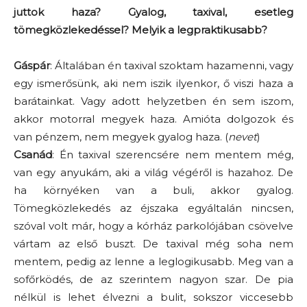
juttok haza? Gyalog, taxival, esetleg
tömegközlekedéssel? Melyik a legpraktikusabb?
Gáspár
: Általában én taxival szoktam hazamenni, vagy
egy ismerősünk, aki nem iszik ilyenkor, ő viszi haza a
barátainkat. Vagy adott helyzetben én sem iszom,
akkor motorral megyek haza. Amióta dolgozok és
van pénzem, nem megyek gyalog haza. (
nevet
)
Csanád
: Én taxival szerencsére nem mentem még,
van egy anyukám, aki a világ végéről is hazahoz. De
ha környéken van a buli, akkor gyalog.
Tömegközlekedés az éjszaka egyáltalán nincsen,
szóval volt már, hogy a kórház parkolójában csövelve
vártam az első buszt. De taxival még soha nem
mentem, pedig az lenne a leglogikusabb. Meg van a
sofőrködés, de az szerintem nagyon szar. De pia
nélkül is lehet élvezni a bulit, sokszor viccesebb