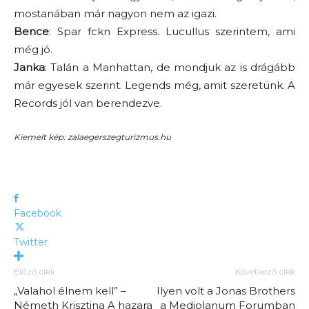
mostanában már nagyon nem az igazi.
Bence
: Spar fckn Express. Lucullus szerintem, ami
még jó.
Janka
: Talán a Manhattan, de mondjuk az is drágább
már egyesek szerint. Legends még, amit szeretünk. A
Records jól van berendezve.
Kiemelt kép: zalaegerszegturizmus.hu
Facebook
Twitter
Előző cikk
Következő cikk
„Valahol élnem kell” –
Ilyen volt a Jonas Brothers
Németh Krisztina A hazara
a Mediolanum Forumban