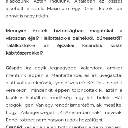
alapozunk. Aztán indulunk. Általában az összes
alkoholt elisszuk. Maximum egy 10-est költök, de
annyit is nagy ritkán.
Mennyire érzitek biztonságban magatokat a
városban éjjel? Hallottatok-e balhékról, bűnesetről?
Találkoztok-e az éjszakai kalandok során
kábítószerekkel?
Gáspár:
Az egyik legnagyobb kalandom, amikor
mentünk éppen a Manhattanbe, és az üvegasztal
alatt voltak teknősök, ilyen díszes izé. Két faszi nekiállt
verekedni, mindenkit éppen toloncoltak ki, aztán a
lakók is kiabáltak, rendőrségi ügy lett belőle. Hát
drogok. Igen. Van egy rendőr ismerősöm, aki mesélte,
hogy Zalaegerszeget „KisAmsterdamnak” nevezik.
Ennél többet nem nagyon tudok hozzáfűzni.
Csanád
: Zegen én elég biztonságban érzem magam,