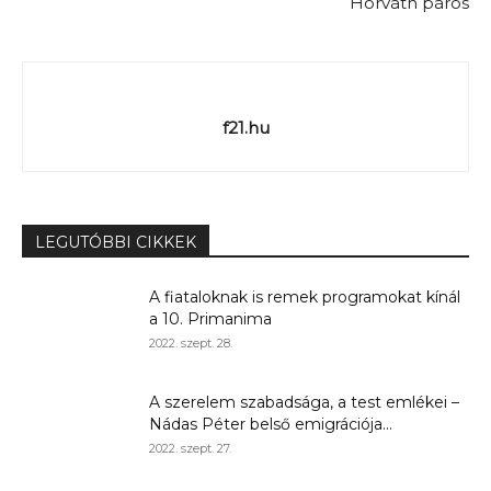
Horváth páros
f21.hu
LEGUTÓBBI CIKKEK
A fiataloknak is remek programokat kínál
a 10. Primanima
2022. szept. 28.
A szerelem szabadsága, a test emlékei –
Nádas Péter belső emigrációja...
2022. szept. 27.