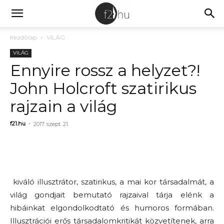
Kezdőlap
VILÁG
VILÁG
Ennyire rossz a helyzet?!
John Holcroft szatirikus
rajzain a világ
f21.hu
-
2017. szept. 21.
kiváló illusztrátor, szatirikus, a mai kor társadalmát, a
világ gondjait bemutató rajzaival tárja elénk a
hibáinkat elgondolkodtató és humoros formában.
Illusztrációi erős társadalomkritikát közvetítenek, arra