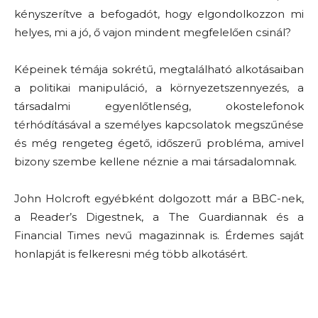
kényszerítve a befogadót, hogy elgondolkozzon mi
helyes, mi a jó, ő vajon mindent megfelelően csinál?
Képeinek témája sokrétű, megtalálható alkotásaiban
a politikai manipuláció, a környezetszennyezés, a
társadalmi egyenlőtlenség, okostelefonok
térhódításával a személyes kapcsolatok megszűnése
és még rengeteg égető, időszerű probléma, amivel
bizony szembe kellene néznie a mai társadalomnak.
John Holcroft egyébként dolgozott már a BBC-nek,
a Reader’s Digestnek, a The Guardiannak és a
Financial Times nevű magazinnak is. Érdemes saját
honlapját is felkeresni még több alkotásért.