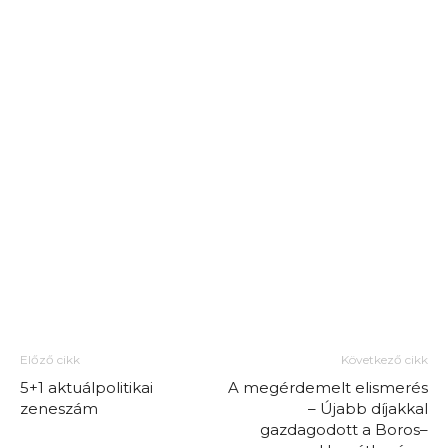
Előző cikk
Következő cikk
5+1 aktuálpolitikai
A megérdemelt elismerés
zeneszám
– Újabb díjakkal
gazdagodott a Boros–