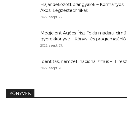
Elajándékozott őrangyalok – Kormányos
Ákos: Légzéstechnikák
2022. szept. 27.
Megjelent Agócs Írisz Tekla madarai című
gyerekkönyve – Könyv- és programajánló
2022. szept. 27.
Identitás, nemzet, nacionalizmus – II. rész
2022. szept. 26.
KÖNYVEK