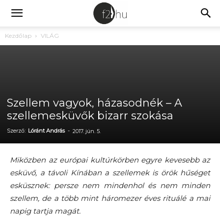
Kezdőlap
VILÁG
Szellem vagyok, házasodnék – A
szellemesküvők bizarr szokása
Szerző:
Lóránt András
-
2017. jún. 5.
Miközben az európai kultúrkörben egyre kevesebb az
esküvő, a távoli Kínában a szellemek is örök hűséget
esküsznek: persze nem mindenhol és nem minden
szellem, de a több mint háromezer éves rituálé a mai
napig tartja magát.