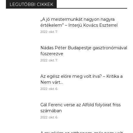
LEGUTÓBBI CIKKEK
„A jó mestermunkát nagyon nagyra
értékelem” – Interjú Kovács Eszterrel
2022. okt. 7.
Nádas Péter Budapestje gasztronómiával
fűszerezve
2022. okt. 7.
Az egész előre meg volt írva? – Kritika a
Nem várt...
2022. okt. 6.
Gál Ferenc verse az Alföld folyóirat friss
számában
2022. okt. 6.