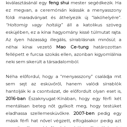
kiválasztásánál egy
feng shui
mester segédkezik. Ha
ez megvan, a ceremónián kiássák a menyasszony
földi maradványait és áthelyezik új “lakóhelyére”.
“Holtomig vagy holtáig”
áll a katolikus szöveg
esküjében, ez a kínai hagyomány kissé túlmutat rajta.
Az ilyen házasság illegális, sírrablásnak minősül; a
néhai kínai vezető
Mao Ce-tung
határozottan
fellépett e furcsa szokás ellen, azonban kigyomlálnia
neki sem sikerült a társadalomból.
Néha előfordul, hogy a “menyasszony” családja mit
sem sejt az esküvőről, hanem valódi sírrablók
hantolják ki a csontvázat, de előfordult olyan eset is,
2016-ban
Északnyugat-Kínában, hogy egy férfi két
mentálisan beteg nőt gyilkolt meg, hogy testüket
eladhassa szellemesküvőkre.
2007-ben
pedig egy
másik férfi hat nővel végzett, elfogásakor pedig azt