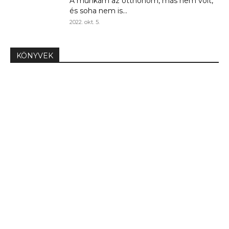
A munkám az otthonom, más nem volt,
és soha nem is...
2022. okt. 5.
KÖNYVEK