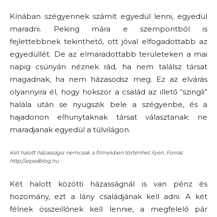
Kínában szégyennek számít egyedül lenni, egyedül
maradni. Peking mára e szempontból is
fejlettebbnek tekinthető, ott jóval elfogadottabb az
egyedüllét. De az elmaradottabb területeken a mai
napig csúnyán néznek rád, ha nem találsz társat
magadnak, ha nem házasodsz meg. Ez az elvárás
olyannyira él, hogy hokszor a család az illető “szingli”
halála után se nyugszik bele a szégyenbe, és a
hajadonon elhunytaknak társat választanak: ne
maradjanak egyedül a túlvilágon.
Két halott házassága: nemcsak a filmekben történhet ilyen. Forrás:
http://arpadblog.hu
Két halott közötti házasságnál is van pénz és
hozomány, ezt a lány családjának kell adni. A két
félnek összeillőnek kell lennie, a megfelelő pár