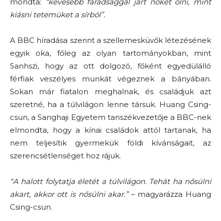
mondta:
“kevesebb fáradsággal járt nőket ölni, mint
kiásni tetemüket a sírból”.
A BBC híradása szerint a szellemesküvők létezésének
egyik oka, főleg az olyan tartományokban, mint
Sanhszi, hogy az ott dolgozó, főként egyedülálló
férfiak veszélyes munkát végeznek a bányában.
Sokan már fiatalon meghalnak, és családjuk azt
szeretné, ha a túlvilágon lenne társuk. Huang Csing-
csun, a Sanghaji Egyetem tanszékvezetője a BBC-nek
elmondta, hogy a kínai családok attól tartanak, ha
nem teljesítik gyermekük földi kívánságait, az
szerencsétlenséget hoz rájuk.
“A halott folytatja életét a túlvilágon. Tehát ha nősülni
akart, akkor ott is nősülni akar.”
– magyarázza Huang
Csing-csun.