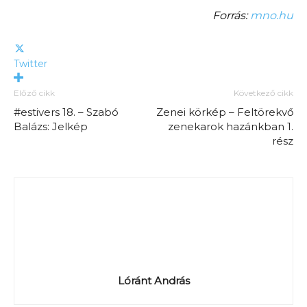
Forrás:
mno.hu
Twitter
Előző cikk
Következő cikk
#estivers 18. – Szabó
Zenei körkép – Feltörekvő
Balázs: Jelkép
zenekarok hazánkban 1.
rész
Lóránt András