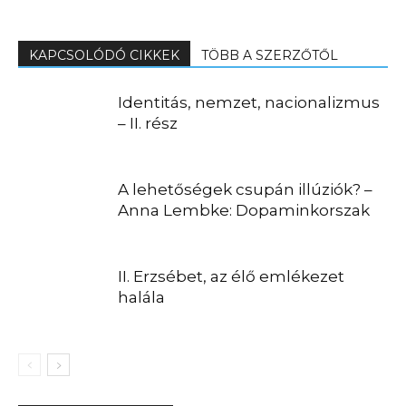
KAPCSOLÓDÓ CIKKEK
TÖBB A SZERZŐTŐL
Identitás, nemzet, nacionalizmus
– II. rész
A lehetőségek csupán illúziók? –
Anna Lembke: Dopaminkorszak
II. Erzsébet, az élő emlékezet
halála