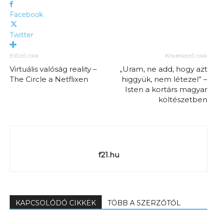
Facebook
Twitter
Előző cikk
Következő cikk
Virtuális valóság reality –
„Uram, ne add, hogy azt
The Circle a Netflixen
higgyük, nem létezel” –
Isten a kortárs magyar
költészetben
f21.hu
KAPCSOLÓDÓ CIKKEK
TÖBB A SZERZŐTŐL