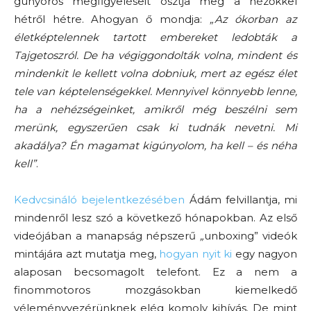
gunyoros megfigyeléseit osztja meg a nézőkkel
hétről hétre. Ahogyan ő mondja:
„Az ókorban az
életképtelennek tartott embereket ledobták a
Tajgetoszról. De ha végiggondolták volna, mindent és
mindenkit le kellett volna dobniuk, mert az egész élet
tele van képtelenségekkel. Mennyivel könnyebb lenne,
ha a nehézségeinket, amikről még beszélni sem
merünk, egyszerűen csak ki tudnák nevetni. Mi
akadálya? Én magamat kigúnyolom, ha kell – és néha
kell”
.
Kedvcsináló bejelentkezésében
Ádám felvillantja, mi
mindenről lesz szó a következő hónapokban. Az első
videójában a manapság népszerű
„
unboxing” videók
mintájára azt mutatja meg,
hogyan nyit ki
egy nagyon
alaposan becsomagolt telefont. Ez a nem a
finommotoros mozgásokban kiemelkedő
véleményvezérünknek elég komoly kihívás. De mint