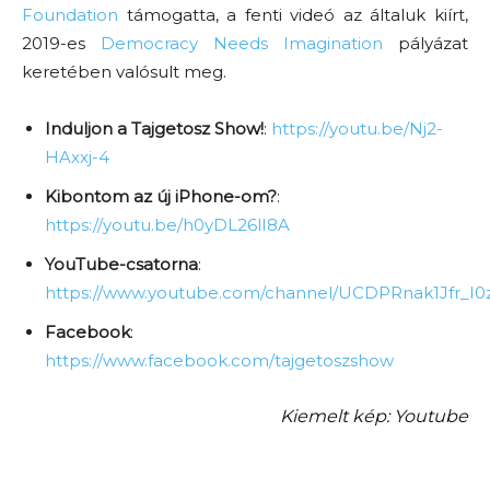
Foundation
támogatta, a fenti videó az általuk kiírt,
2019-es
Democracy Needs Imagination
pályázat
keretében valósult meg.
Induljon a Tajgetosz Show!
:
https://youtu.be/Nj2-
HAxxj-4
Kibontom az új iPhone-om?
:
https://youtu.be/h0yDL26lI8A
YouTube-csatorna
:
https://www.youtube.com/channel/UCDPRnak1Jfr_I0
Facebook
:
https://www.facebook.com/tajgetoszshow
Kiemelt kép: Youtube