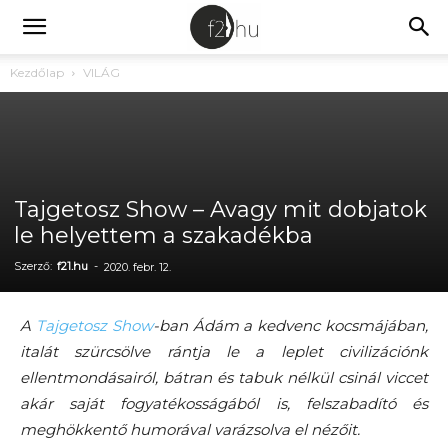
Kezdőlap
VILÁG
Tajgetosz Show – Avagy mit dobjatok
le helyettem a szakadékba
Szerző:
f21.hu
-
2020. febr. 12.
A
Tajgetosz Show
-ban Ádám a kedvenc kocsmájában,
italát szürcsölve rántja le a leplet civilizációnk
ellentmondásairól, bátran és tabuk nélkül csinál viccet
akár saját fogyatékosságából is, felszabadító és
meghökkentő humorával varázsolva el nézőit.