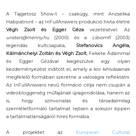
A Tajgetosz Show-t – csakúgy, mint Anzselika
Habpatront – az InFullAnswers produkció hívta életre
Végh Zsolt és Egger Géza
vezetésével. Az
uristen@menny.hu
(2000) és a
Libiomfi
(2003)
legendás kultcsapata,
Stefanovics Angéla,
Kálmánchelyi Zoltán és Végh Zsolt
, Fekete Ádámmal
és Egger Gézával kiegészülve egy olyan
kezdeményezést indított el, amely a kor kihívásainak
megfelelő formában szeretne a valóságra reflektálni.
Az InFullAnswers nevű formáció célja nem csupán a
videobloggerség műfajának újragondolása, hanem az
is, hogy színvonalas és társadalmilag
szemléletformáló tartalmat rejtsen a sokszor éppen
a tartalmatlanságáról híres formába.
A projektet az
European Cultural