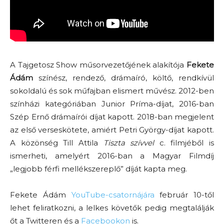
A Tajgetosz Show műsorvezetőjének alakítója
Fekete
Ádám
színész, rendező, drámaíró, költő, rendkívül
sokoldalú és sok műfajban elismert művész. 2012-ben
színházi kategóriában Junior Príma-díjat, 2016-ban
Szép Ernő drámaírói díjat kapott. 2018-ban megjelent
az első verseskötete, amiért Petri György-díjat kapott.
A közönség Till Attila
Tiszta szívvel
c. filmjéből is
ismerheti, amelyért 2016-ban a Magyar Filmdíj
„legjobb férfi mellékszereplő” díját kapta meg.
Fekete Ádám
YouTube-csatornájára
február 10-től
lehet feliratkozni, a lelkes követők pedig megtalálják
őt a Twitteren és a
Facebookon
is.