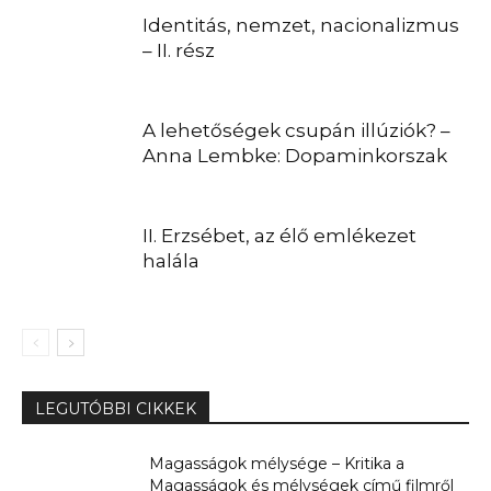
Identitás, nemzet, nacionalizmus
– II. rész
A lehetőségek csupán illúziók? –
Anna Lembke: Dopaminkorszak
II. Erzsébet, az élő emlékezet
halála
LEGUTÓBBI CIKKEK
Magasságok mélysége – Kritika a
Magasságok és mélységek című filmről