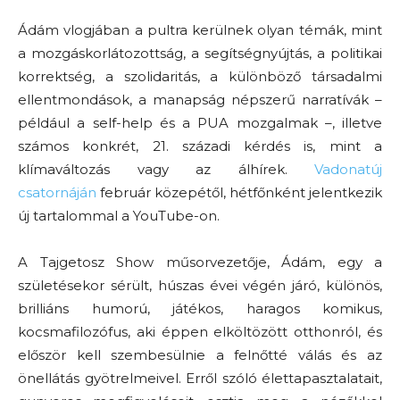
Ádám vlogjában a pultra kerülnek olyan témák, mint
a mozgáskorlátozottság, a segítségnyújtás, a politikai
korrektség, a szolidaritás, a különböző társadalmi
ellentmondások, a manapság népszerű narratívák –
például a self-help és a PUA mozgalmak –, illetve
számos konkrét, 21. századi kérdés is, mint a
klímaváltozás vagy az álhírek.
Vadonatúj
csatornáján
február közepétől, hétfőnként jelentkezik
új tartalommal a YouTube-on.
A Tajgetosz Show műsorvezetője, Ádám, egy a
születésekor sérült, húszas évei végén járó, különös,
brilliáns humorú, játékos, haragos komikus,
kocsmafilozófus, aki éppen elköltözött otthonról, és
először kell szembesülnie a felnőtté válás és az
önellátás gyötrelmeivel. Erről szóló élettapasztalatait,