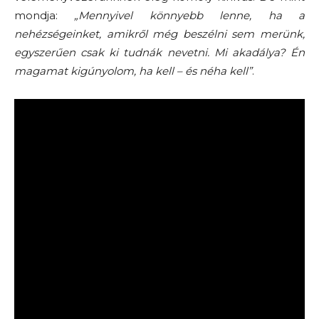
mondja:
„Mennyivel könnyebb lenne, ha a
nehézségeinket, amikről még beszélni sem merünk,
egyszerűen csak ki tudnák nevetni. Mi akadálya? Én
magamat kigúnyolom, ha kell – és néha kell”
.