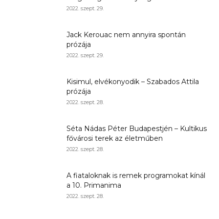
2022. szept. 29.
Jack Kerouac nem annyira spontán
prózája
2022. szept. 29.
Kisimul, elvékonyodik – Szabados Attila
prózája
2022. szept. 28.
Séta Nádas Péter Budapestjén – Kultikus
fővárosi terek az életműben
2022. szept. 28.
A fiataloknak is remek programokat kínál
a 10. Primanima
2022. szept. 28.